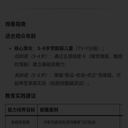
​观看指南​
​适合观众年龄​
​核心受众​
​：​
​3-6岁学龄前儿童​
​（TV-Y分级）；
低龄层（3-4岁）
：通过五感线索卡（嗅觉嗅瓶、触感
纹理板）建立基础观察力；
高龄层（5-6岁）
：掌握“假设-检验-修正”思维链，可
延伸至家庭实验（如厨房酸碱测试）。
​教育实践建议​
​能力培养目标​
​剧集案例​
​
系统性观察
分析鸟类羽毛排列推断飞行轨迹