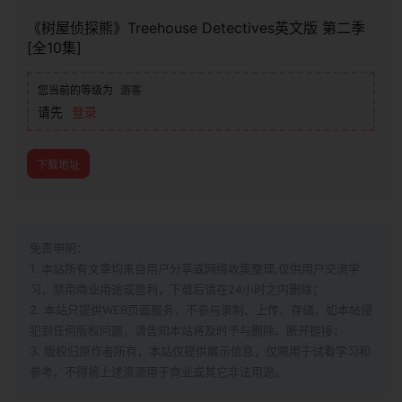
《树屋侦探熊》Treehouse Detectives英文版 第二季
[全10集]
您当前的等级为
游客
请先
登录
下载地址
免责申明：
1. 本站所有文章均来自用户分享或网络收集整理,仅供用户交流学
习，禁用商业用途或盈利，下载后请在24小时之内删除；
2. 本站只提供WEB页面服务，不参与录制、上传、存储，如本帖侵
犯到
任何版权问题，请告知本站将及时予与删除、断开链接；
3. 版权归原作者所有，本站仅提供展示信息，仅限用于试看学习和
参考，不得将上述资源用于商业或其它非法用途。