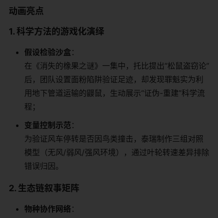
​动画亮点​
​1. 科学方法的游戏化演绎​
​假设检验沙盒​
​：
在《消失的橡果之谜》一集中，托比提出“松鼠盗窃论”
后，团队设置面粉陷阱验证足迹，却发现罪魁实为利
用地下管道运输的鼹鼠，生动展示“证伪-重建”科学流
程；
​变量控制示范​
​：
为验证风车停转是否因鸟类撞击，泰瑞制作三组对照
模型（无风/弱风/强风环境），通过叶轮转速差异排除
错误归因。
​2. 生态链叙事矩阵​
​物种协作网络​
​：