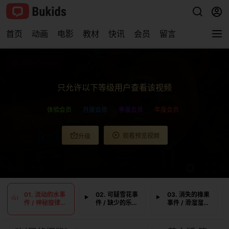
首页
动画
电影
教材
快讯
会员
留言
查看完整视频
只允许以下等级用户查看该视频
体验会员
月度会员
季度会员
年度会员
观看预览视频
升级
0:00
/
0:00
01. 流动的水事
02. 可疑雪花事
03. 消失的橡果
件 / 神秘旋律事
件 / 缺少的乐器
事件 / 滑溜溜的
件
事件
魔杖事件