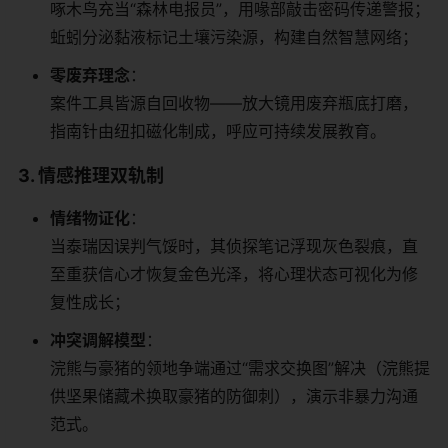
啄木鸟充当“森林电报员”，用喙部敲击密码传递警报；
蚯蚓分泌黏液标记土壤污染源，构建自然智慧网络；
​零废弃理念​
​：
案件工具皆源自回收物——放大镜用废弃瓶底打磨，
指南针由纽扣磁化制成，呼应可持续发展教育。
​3. 情感推理双轨制​
​情绪物证化​
​：
当泰瑞因误判气馁时，其侦探笔记浮现灰色裂痕，直
至重获信心才恢复金色光泽，将心理状态可视化为修
复性成长；
​冲突调解模型​
​：
浣熊与豪猪的领地争端通过“需求交换图”解决（浣熊提
供坚果储藏术换取豪猪的防御刺），演示非暴力沟通
范式。