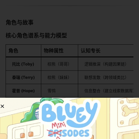
​角色与故事​
​核心角色谱系与能力模型​
​角色​
​物种属性​
​认知专长​
​托比 (Toby)​
棕熊（哥哥）
逻辑推演（构建因果链）
​泰瑞 (Terry)​
棕熊（妹妹）
联想发散（跨领域类比）
​霍普 (Hope)​
雪鸮
信息整合（建立线索数据库）
​罗斯 (Ross)​
红松鼠
技术创造（废物改造工具）
​叙事结构创新​
​三幕解谜制​
​：