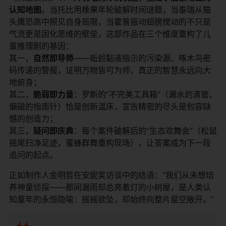
认知地图​
​。当托比用橡果年轮破解时间谜题，当泰瑞从猫
头鹰恐高中照见自身局限，当霍普振动翅膀搅动的不只是
气流更是固化思维的壁垒，这部作品在三个维度重构了儿
童推理剧的基因：
其一，​
​自然即导师​
​——蚯蚓黏液指示的污染源、啄木鸟密
码传递的警报，证明万物皆可为师，真正的智慧永远向大
地俯身；
其二，​
​脆弱即力量​
​：罗斯的“不完美工具箱”（漏水的滴管、
偏磁的指南针）恰是创新温床，宣告精密的尽头是包容缺
憾的创造力；
其三，​
​疑问即庆典​
​：每个案件破解后的“生态欢舞会”（松鼠
摇尾扫净足迹，蜜蜂群舞重构现场），让答案成为下一段
追问的起点。
正如制作人金明哲在安妮奖访谈中的结语：“我们从未想培
养神童侦探——那间漏雨却总亮着灯的小树屋，是人类认
知童年的永恒隐喻：摇摇欲坠，却始终向整片星空敞开。”