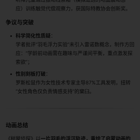
应）训练触觉代偿观察力，获国际特教协会创新奖。
​争议与突破​
​科学简化性质疑​
​：
学者批评“羽毛浮力实验”未引入雷诺数概念，制作方回
应：“学龄前动画需在趣味与严谨间平衡，重点激发探
索欲”；
​性别刻板打破​
​：
罗斯松鼠作为女性技术专家主导87%工具发明，扭转
“女性角色仅负责情感支持”的窠臼。
​动画总结​
《树屋侦探》以​
​一片羽毛的浮沉轨迹，重绘了启蒙动画的