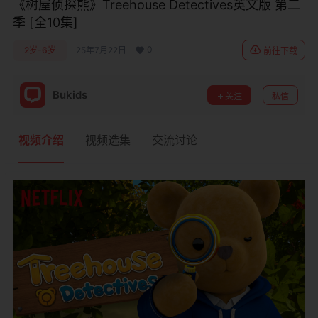
《树屋侦探熊》Treehouse Detectives英文版 第二
季 [全10集]
0
2岁-6岁
25年7月22日
前往下载
Bukids
关注
私信
视频介绍
视频选集
交流讨论