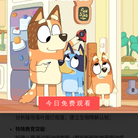
​启幕​
​（自然异象）→ ​
​勘探​
​（五感搜证+物种访谈）→ ​
庆典​
​（生态平衡恢复）；
​元认知彩蛋​
​：
树屋书架藏有《昆虫图鉴》《流体力学入门》，案件
解决后相应书籍自动发光。
​观众反馈与影响​
​教育实践革命​
​课堂范式迁移​
​：
今日免费观看
加拿大幼儿园采用“树屋侦探工作单”，让孩子用放大镜
分析操场落叶腐烂程度，建立生物降解认知；
​特殊教育突破​
​：
听障儿童通过振动线索箱（模拟蚯蚓的地面震动感