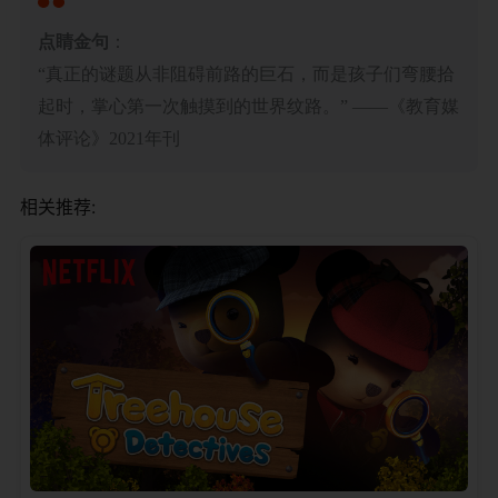
​点睛金句​
​：
“真正的谜题从非阻碍前路的巨石，而是孩子们弯腰拾
起时，掌心第一次触摸到的世界纹路。” ——《教育媒
体评论》2021年刊
相关推荐: