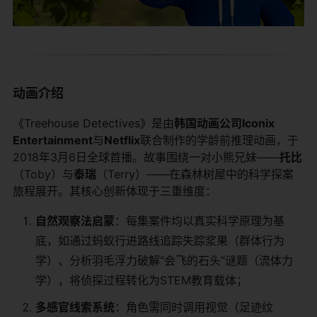
​动画介绍​
《Treehouse Detectives》是由​
​韩国动画公司Iconix
Entertainment​
​与​
​Netflix​
​联合制作的学龄前推理动画，于
2018年3月6日全球首播。故事围绕一对小熊兄妹——​
​托比​
（Toby）与​
​泰瑞​
​（Terry）——在森林树屋中的科学探案
旅程展开。其核心创新体现于三重维度：
​自然观察法启蒙​
​：每集案件均以真实科学原理为基
底，如通过蚂蚁行进路线追踪失踪浆果（群体行为
学）、分析羽毛浮力破解“会飞的石头”谜题（流体力
学），将侦探过程转化为STEM教育载体；
​多感官线索系统​
​：角色需同时调用视觉（足迹纹