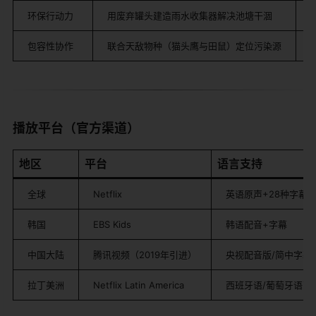
环保行动力
用废弃罐头建造雨水收集器解决池塘干涸
包容性协作
联合天敌物种（猫头鹰与田鼠）定位污染源
​播放平台（官方渠道）​
​地区​
​平台​
​语言支持​
全球
Netflix
英语原声+28种字幕
韩国
EBS Kids
韩语配音+字幕
中国大陆
腾讯视频（2019年引进）
央视配音版/简中字幕
拉丁美洲
Netflix Latin America
西班牙语/葡萄牙语配