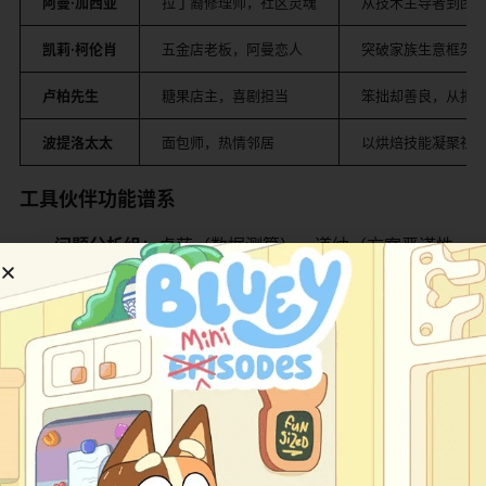
​阿曼·加西亚​
拉丁裔修理师，社区灵魂
从技术主导者到团
​凯莉·柯伦肖​
五金店老板，阿曼恋人
突破家族生意框架
​卢柏先生​
糖果店主，喜剧担当
笨拙却善良，从拒
​波提洛太太​
面包师，热情邻居
以烘焙技能凝聚社
​工具伙伴功能谱系​
​问题分析组​
​：卓莎（数据测算）、道纳（方案严谨性
审查）；
​行动执行组​
​：阿帕（冲击操作）、达丝（切割作
业）、菲力比（旋转紧固）；
​情绪支持组​
​：劳斯（共情脆弱者）、小光（照亮困
境）、阿娇（灵活补位）。
​叙事结构创新​