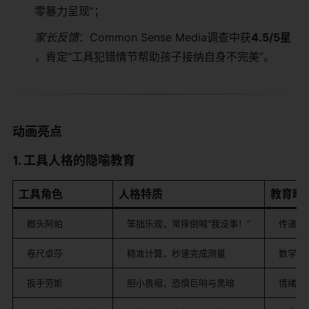
零暴力呈现”；
家长反馈
：Common Sense Media调查中获​
​4.5/5星​
，肯定“工具犯错情节帮助孩子接纳自身不完美”。
​动画亮点​
​1. 工具人格的隐喻教育​
​工具角色​
​人格特质​
​教育映射
榔头阿帕
笨拙乐观，常摔倒喊“我没事！”
传递挫
卷尺卓莎
精准计算，秒速完成测量
数学思
扳手劳斯
胆小畏缩，恐惧巨响与黑暗
情绪管