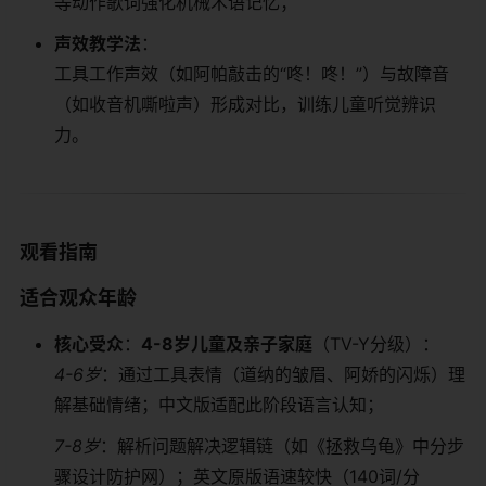
等动作歌词强化机械术语记忆；
​声效教学法​
​：
工具工作声效（如阿帕敲击的“咚！咚！”）与故障音
（如收音机嘶啦声）形成对比，训练儿童听觉辨识
力。
​观看指南​
​适合观众年龄​
​核心受众​
​：​
​4-8岁儿童及亲子家庭​
​（TV-Y分级）：
4-6岁
：通过工具表情（道纳的皱眉、阿娇的闪烁）理
解基础情绪；中文版适配此阶段语言认知；
7-8岁
：解析问题解决逻辑链（如《拯救乌龟》中分步
骤设计防护网）；英文原版语速较快（140词/分