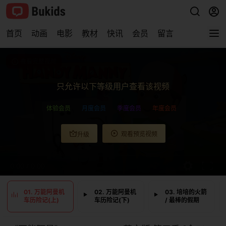
首页
动画
电影
教材
快讯
会员
留言
查看完整视频
只允许以下等级用户查看该视频
体验会员
月度会员
季度会员
年度会员
观看预览视频
升级
0:00
/
0:00
01. 万能阿曼机
02. 万能阿曼机
03. 培培的火箭
车历险记(上)
车历险记(下)
/ 最棒的假期