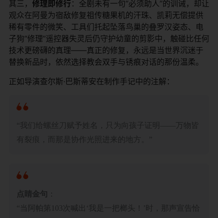
其三，​
​修理即修行​
​：全剧未有一句“必须助人”的训诫，却让
观众在阿曼为宿敌修复祖传糖果机的汗珠、凯莉无偿提供
稀有零件的微笑、工具们托起坠落鸟巢的叠罗汉姿态、电
子狗“修理”遥控器失灵后仍守护幼童的剪影中，触碰比任何
技术更磅礴的真理——真正的修复，永远是当世界沉迷于
替换新品时，依然选择教会双手与锈痕对话的那份温柔。
正如导演查尔斯·巴斯蒂安在制作手记中的注解：
“我们给螺丝刀赋予姓名，只为向孩子证明——万物皆
有裂痕，而那是协作光照进来的地方。”
​点睛金句​
​：
“当阿帕第103次喊出‘我是一把榔头！’时，那声宣告恰