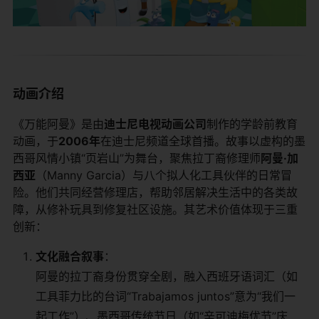
​动画介绍​
《万能阿曼》是由​
​迪士尼电视动画公司​
​制作的学龄前教育
动画，于​
​2006年​
​在迪士尼频道全球首播。故事以虚构的墨
西哥风情小镇“页岩山”为舞台，聚焦拉丁裔修理师​
​阿曼·加
西亚​
​（Manny Garcia）与八个拟人化工具伙伴的日常冒
险。他们共同经营修理店，帮助邻居解决生活中的各类故
障，从修补玩具到修复社区设施。其艺术价值体现于三重
创新：
​文化融合叙事​
​：
阿曼的拉丁裔身份贯穿全剧，融入西班牙语词汇（如
工具菲力比的台词“Trabajamos juntos”意为“我们一
起工作”）、墨西哥传统节日（如“辛可迪梅优节”庆