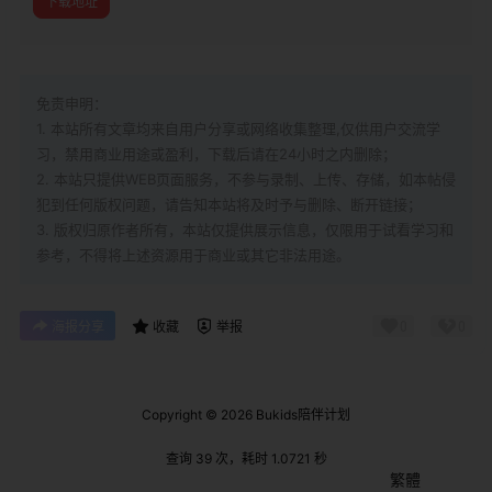
下载地址
免责申明：
1. 本站所有文章均来自用户分享或网络收集整理,仅供用户交流学
习，禁用商业用途或盈利，下载后请在24小时之内删除；
2. 本站只提供WEB页面服务，不参与录制、上传、存储，如本帖侵
犯到
任何版权问题，请告知本站将及时予与删除、断开链接；
3. 版权归原作者所有，本站仅提供展示信息，仅限用于试看学习和
参考，不得将上述资源用于商业或其它非法用途。
0
0
海报分享
收藏
举报
Copyright © 2026
Bukids陪伴计划
查询 39 次，耗时 1.0721 秒
繁體