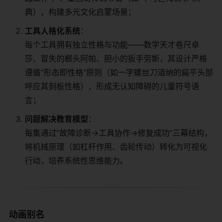
典），构建多元文化启蒙场景；
​工具人格化系统​
​：
每个工具拥有独立性格与功能——数学天才卷尺卓
莎、冒失的榔头阿帕、胆小的扳手劳斯，其设计严格
遵循“形态即性格”原则（如一字螺丝刀道纳的扁平头部
呼应其刻板性格），形成无认知障碍的儿童符号语
言；
​问题解决教育模型​
​：
每集通过“故障诊断→工具协作→修复成功”三幕结构，
将机械原理（如杠杆作用、齿轮传动）转化为可视化
行动，培养系统性思维能力。
​动画别名​