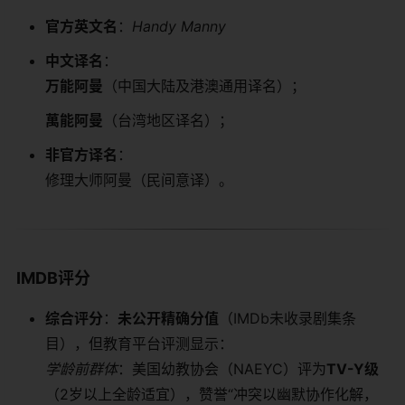
​官方英文名​
​：
Handy Manny
​中文译名​
​：
​万能阿曼​
​（中国大陆及港澳通用译名）；
​萬能阿曼​
​（台湾地区译名）；
​非官方译名​
​：
修理大师阿曼（民间意译）。
​IMDB评分​
​综合评分​
​：​
​未公开精确分值​
​（IMDb未收录剧集条
目），但教育平台评测显示：
学龄前群体
：美国幼教协会（NAEYC）评为​
​TV-Y级​
（2岁以上全龄适宜），赞誉“冲突以幽默协作化解，