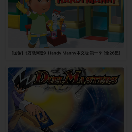
[国语]《万能阿曼》Handy Manny中文版 第一季 [全26集]