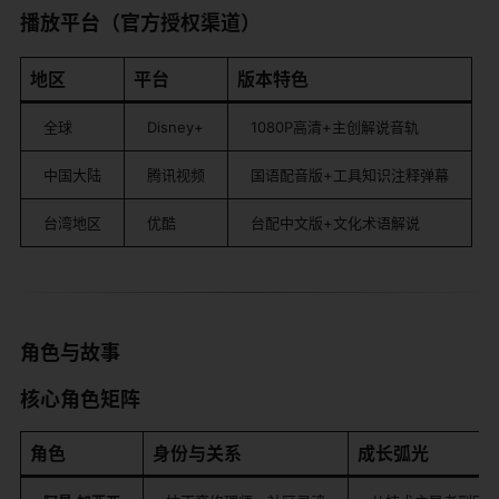
​播放平台（官方授权渠道）​
​地区​
​平台​
​版本特色​
全球
Disney+
1080P高清+主创解说音轨
中国大陆
腾讯视频
国语配音版+工具知识注释弹幕
台湾地区
优酷
台配中文版+文化术语解说
​角色与故事​
​核心角色矩阵​
​角色​
​身份与关系​
​成长弧光​