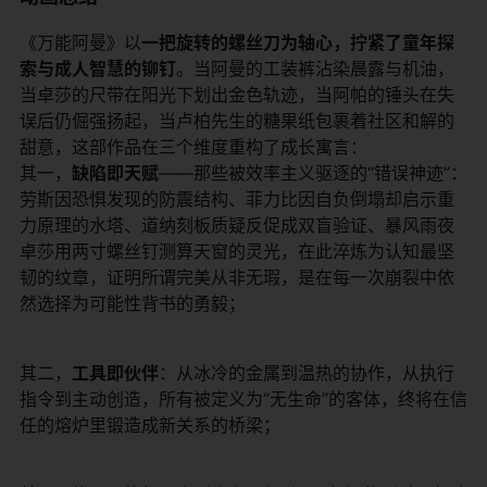
《万能阿曼》以​
​一把旋转的螺丝刀为轴心，拧紧了童年探
索与成人智慧的铆钉​
​。当阿曼的工装裤沾染晨露与机油，
当卓莎的尺带在阳光下划出金色轨迹，当阿帕的锤头在失
误后仍倔强扬起，当卢柏先生的糖果纸包裹着社区和解的
甜意，这部作品在三个维度重构了成长寓言：
其一，​
​缺陷即天赋​
​——那些被效率主义驱逐的“错误神迹”：
劳斯因恐惧发现的防震结构、菲力比因自负倒塌却启示重
力原理的水塔、道纳刻板质疑反促成双盲验证、暴风雨夜
卓莎用两寸螺丝钉测算天窗的灵光，在此淬炼为认知最坚
韧的纹章，证明所谓完美从非无瑕，是在每一次崩裂中依
然选择为可能性背书的勇毅；
其二，​
​工具即伙伴​
​：从冰冷的金属到温热的协作，从执行
指令到主动创造，所有被定义为“无生命”的客体，终将在信
任的熔炉里锻造成新关系的桥梁；