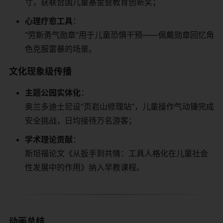
寸，获联合国儿童基金会教育创新奖；
​心理疗愈工具​
​：
“劳斯勇气勋章”用于儿童恐惧干预——佩戴勋章回忆角
色克服雷暴的场景。
​文化现象级传播​
​主题公园实体化​
​：
奥兰多迪士尼设“页岩山修理站”，儿童操作气动锤完成
安全挑战，日均接待万名游客；
​学术理论贡献​
​：
斯坦福论文《从扳手到共情：工具人格化在儿童社会
性发展中的作用》纳入早教课程。
​动画总结​