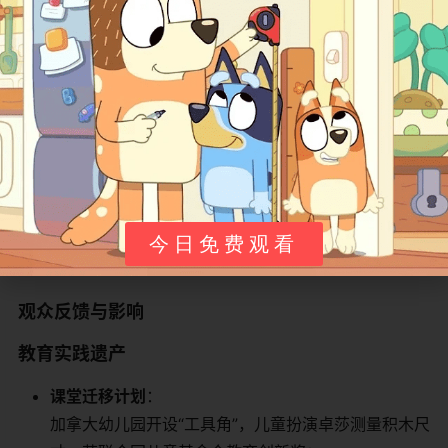
​双线矛盾整合​
​：
单集《地球日大挑战》同步解决环境问题（清理污
染）与社交冲突（卢柏的固执），凸显个人行动与社
区互助的关联；
​故障隐喻延伸​
​：
机械故障（如断裂的秋千链）象征人际关系裂痕，修
复过程暗喻情感修复。
今日免费观看
​观众反馈与影响​
​教育实践遗产​
​课堂迁移计划​
​：
加拿大幼儿园开设“工具角”，儿童扮演卓莎测量积木尺