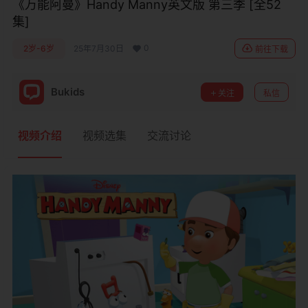
《万能阿曼》Handy Manny英文版 第三季 [全52
集]
0
2岁-6岁
25年7月30日
前往下载
Bukids
关注
私信
视频介绍
视频选集
交流讨论