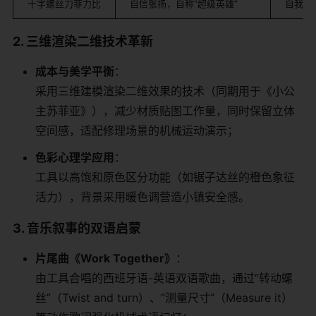
十字螺丝刀菲力比
自信张扬，自称“超级英雄”
自我认
​2. 三维渲染二维技术革新​
​成本与美学平衡​
​：
采用三维建模渲染二维效果的技术（同期用于《小公
主苏菲亚》），减少材质贴图工作量，同时保留立体
空间感，适配修理场景的机械运动演示；
​色彩心理学应用​
​：
工具以高饱和原色区分功能（如锯子达丝的橙色象征
活力），背景采用暖色调营造小镇安全感。
​3. 音乐叙事的双语启蒙​
​片尾曲《Work Together》​
​：
由工具合唱的西班牙语-英语双语歌曲，通过“转动螺
丝”（Twist and turn）、“测量尺寸”（Measure it）