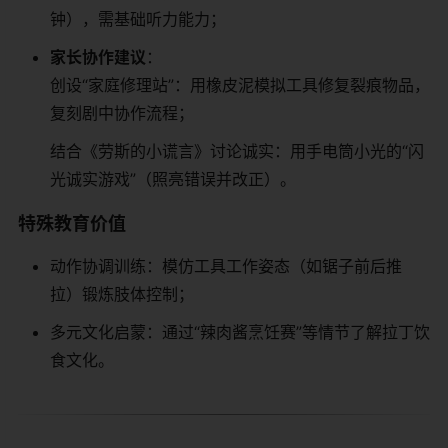
钟），需基础听力能力；
​家长协作建议​
​：
创设“家庭修理站”：用橡皮泥模拟工具修复裂痕物品，
复刻剧中协作流程；
结合《劳斯的小谎言》讨论诚实：用手电筒小光的“闪
光诚实游戏”（照亮错误并改正）。
​特殊教育价值​
动作协调训练：模仿工具工作姿态（如锯子前后推
拉）锻炼肢体控制；
多元文化启蒙：通过“辣肉酱烹饪赛”等情节了解拉丁饮
食文化。