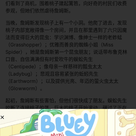
们看到了商机，围着桃子建起篱笆，向好奇的村民们收费
参观，但她们依然虐待詹姆斯。
当晚，詹姆斯发现桃子上有一个小洞。他爬了进去，发现
桃子内部宽敞得像一个房间，并且在那里遇到了六只因魔
法而变得巨大的昆虫：学识渊博、像绅士一样的老蚱蜢
（Grasshopper）；优雅而善良的蜘蛛小姐（Miss
Spider），她是詹姆斯第一个昆虫朋友；说话带布鲁克林
口音、自信满满但有时爱吹牛的蜈蚣先生
（Centipede）；像母亲一样慈祥的瓢虫太太
（Ladybug）；悲观且容易紧张的蚯蚓先生
（Earthworm）；以及提供光亮、年迈的萤火虫太太
（Glowworm）。
起初，詹姆斯有些害怕，但他们很快成了朋友。蜈蚣先生
咬断了连接桃子的茎，巨大的桃子开始滚动，碾过了正在
数钱的两个恶毒姑妈（电影中未明确显示她们死亡），并
载着詹姆斯和他的新朋友们滚向大海，开始了横跨大西洋
的冒险。