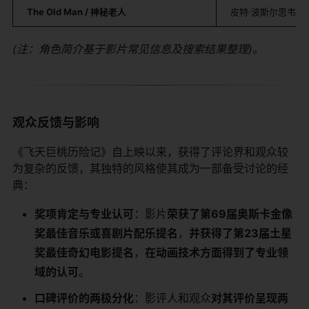
​The Old Man / 神秘老人​
皮特·波斯尔思韦特 (Pe
(注：角色简介基于影片常见信息及搜索结果整理)。
观众反馈与影响
《飞天巨桃历险记》自上映以来，获得了评论界和观众较
为复杂的反馈，其独特的风格使其成为一部备受讨论的经
典：
​奖项肯定与专业认可​
​：影片​
​荣获了第69届奥斯卡金像
奖最佳音乐或喜剧片配乐提名​
​，​
​并获得了第23届土星
奖最佳奇幻电影提名​
​，​
​在动画技术方面得到了专业领
域的认可​
​。
​口碑评价的两极分化​
​：影评人和观众​
​对其评价呈现两