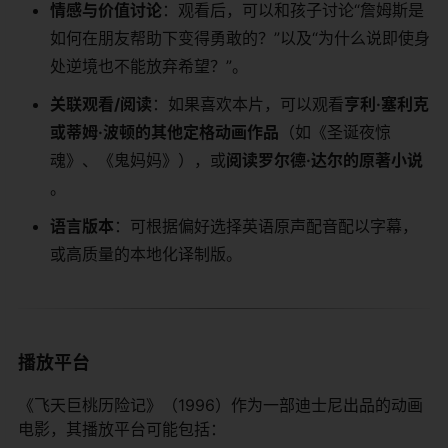
​情感与价值讨论​
​：观看后，可以和孩子讨论“詹姆斯是
如何在朋友帮助下变得勇敢的？”以及“为什么说即使身
处逆境也不能放弃希望？”。
​关联观看/阅读​
​：如果喜欢本片，可以观看​
​亨利·塞利克
或蒂姆·波顿的其他定格动画作品​
​（如《圣诞夜惊
魂》、《鬼妈妈》），或​
​阅读罗尔德·达尔的原著小说​
。
​语言版本​
​：可根据偏好选择英语原声配音配以字幕，
或高质量的本地化译制版。
播放平台
《飞天巨桃历险记》（1996）作为一部迪士尼出品的动画
电影，其播放平台可能包括：