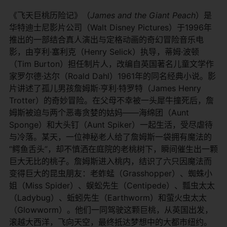
《飞天巨桃历险记》（
James and the Giant Peach
）是
华特迪士尼影片公司（Walt Disney Pictures）于1996年
推出的一部结合真人演出与定格动画的奇幻冒险音乐电
影，由亨利·塞利克（Henry Selick）执导，蒂姆·波顿
（Tim Burton）担任制片人，改编自英国著名儿童文学作
家罗尔德·达尔（Roald Dahl）1961年的同名经典小说。影
片讲述了孤儿男孩詹姆斯·亨利·特罗特（James Henry
Trotter）的奇妙冒险。在父母不幸被一头犀牛撞死后，詹
姆斯被迫与两个恶毒贪婪的姑妈——海绵团（Aunt
Sponge）和大头钉（Aunt Spiker）一起生活，受尽虐待
与冷落。某天，一位神秘老人给了詹姆斯一袋拥有魔法的
“鳄鱼舌头”，却不慎洒在庭院的老桃树下，瞬间催生出一颗
巨大无比的桃子。詹姆斯进入桃内，结识了六只因魔法而
变得巨大的昆虫朋友：老蚱蜢（Grasshopper）、蜘蛛小
姐（Miss Spider）、蜈蚣先生（Centipede）、瓢虫太太
（Ladybug）、蚯蚓先生（Earthworm）和萤火虫太太
（Glowworm）。他们一同驾驶这颗巨桃，从英国出发，
滚越大西洋，飞向天空，最终抵达梦想中的大都市纽约。