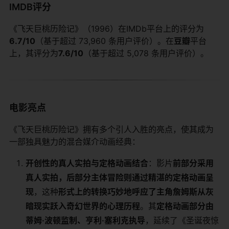
IMDB评分
《飞天巨桃历险记》（1996）在IMDb平台上的评分为​
6.7/10​
​（基于超过 73,960 条用户评价）。在​
​豆瓣​
​平台
上，其评分为​
​7.6/10​
​（基于超过 5,078 条用户评价）。
电影亮点
《飞天巨桃历险记》拥有多个引人入胜的亮点，使其成为
一部独具魅力的混合媒介动画经典：
​开创性的真人实拍与定格动画结合​
​：影片​
​前部分采用
真人实拍，后部分主体冒险则通过精湛的定格动画呈
现​
​，这种​
​形式上的转换巧妙地呼应了主角詹姆斯从灰
暗现实跃入奇幻世界的心理历程​
​。其​
​定格动画部分由
蒂姆·波顿监制、亨利·塞利克执导​
​，延续了《圣诞夜惊