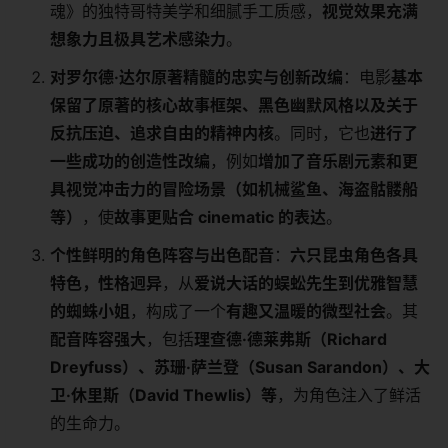
魂》的独特哥特美学和细腻手工质感，​
​视觉效果充满
想象力且极具艺术感染力​
​。
​对罗尔德·达尔原著精髓的忠实与创新改编​
​：电影​
​基本
保留了原著的核心故事框架、黑色幽默风格以及关于
反抗压迫、追求自由的精神内核​
​。同时，它也​
​进行了
一些成功的创造性改编​
​，例如​
​增加了音乐剧元素和更
具视觉冲击力的冒险场景（如机械鲨鱼、海盗骷髅船
等）​
​，使​
​故事更贴合 cinematic 的表达​
​。
​个性鲜明的角色阵容与出色配音​
​：​
​六只昆虫角色各具
特色，性格迥异​
​，从​
​爱说大话的蜈蚣先生到优雅智慧
的蜘蛛小姐​
​，构成了一个​
​有趣又温暖的微型社会​
​。其​
配音阵容强大​
​，包括​
​理查德·德莱弗斯（Richard
Dreyfuss）、苏珊·萨兰登（Susan Sarandon）、大
卫·休里斯（David Thewlis）等​
​，为角色注入了鲜活
的生命力。