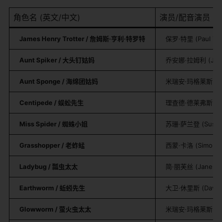
角色名 (英文/中文)
演员/配音演员 (英
​James Henry Trotter / 詹姆斯·亨利·特罗特​
保罗·特里 (Paul
​Aunt Spiker / 大头钉姑妈​
乔安娜·拉姆利 (Joa
​Aunt Sponge / 海绵团姑妈​
米瑞安·玛格莱斯 (Mir
​Centipede / 蜈蚣先生​
理查德·德莱弗斯 (Ric
​Miss Spider / 蜘蛛小姐​
苏珊·萨兰登 (Susan
​Grasshopper / 老蚱蜢​
西蒙·卡洛 (Simon 
​Ladybug / 瓢虫太太​
简·丽芙丝 (Jane L
​Earthworm / 蚯蚓先生​
大卫·休里斯 (David
​Glowworm / 萤火虫太太​
米瑞安·玛格莱斯 (Mir