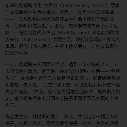
年幼的詹姆斯·亨利·特罗特（James Henry Trotter）原本
与父母幸福地生活在海边。然而，一场可怕的意外降临
——一头从动物园逃出的疯狂犀牛在街上撞死了他的父
母，使他瞬间成为孤儿。此后，詹姆斯被迫与两个远房姑
妈——肥胖贪婪的海绵团（Aunt Sponge）和瘦高刻薄的
大头钉（Aunt Spiker）共同生活。她们让詹姆斯干所有的
重活，把他当佣人使唤，并禁止他交朋友，让他过着孤独
悲惨的生活。
一天，詹姆斯在花园里干活时，遇到一位神秘的老人。老
人同情他的遭遇，给了他一袋发光的绿色小东西——“鳄鱼
舌头”，并告诉他这些东西拥有神奇的魔力，能带给他幸福
和冒险。老人说：“把它们喝下去，你就会找到远离这一切
痛苦的道路。”然而，在惊慌失措地跑回家时，詹姆斯绊倒
了，魔法鳄鱼舌头全部洒在了院子里那棵早已枯萎的老桃
树下。
奇迹发生了。桃树瞬间发芽、开花，并结出了一颗巨大的
桃子，它越长越大，最后变得像房子一样大。贪婪的姑妈