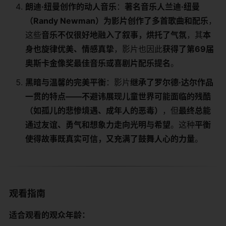
​朗迪·纽曼创作的动人音乐​
​：​
​著名音乐人兰迪·纽曼
（Randy Newman）为影片创作了多首歌曲和配乐​
​，
这些​
​音乐不仅很好地融入了叙事，烘托了气氛​
​，其​
​本
身也旋律优美、情感真挚​
​，影片也因此​
​获得了第69届
奥斯卡金像奖最佳音乐或喜剧片配乐提名​
​。
​黑暗与温馨的完美平衡​
​：影片​
​继承了罗尔德·达尔作品
一贯的特点——不避讳展现儿童世界可能面临的残酷
（如孤儿的悲惨境遇、成年人的恶毒）​
​，但​
​最终总能
通过友谊、勇气和想象力走向光明与希望​
​。这种​
​平衡
使得故事既真实可信，又充满了鼓舞人心的力量​
​。
观看指南
​适合观看的观众年龄：​