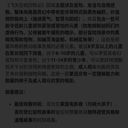
《飞天巨桃历险记》因其​
​主题涉及冒险、友谊与自我拯
救，整体风格是奇幻中带有些许哥特式和黑色幽默，价值
观积极向上（强调勇气、智慧与团结）​
​，并且​
​包含一些可
能令低龄儿童感到紧张或害怕的元素（如詹姆斯姑妈们的
虐待行为、父母被犀牛撞死的暗示、部分冒险场景中的黑
暗氛围和怪物，如幽灵海盗船、机械鲨鱼等）​
​，这些是原
著风格和推动故事发展的必要元素。建议​
​8岁及以上的儿童
在家长陪同下观看​
​。对于​
​8-10岁的儿童​
​，可以享受其奇幻
冒险和可爱角色；对于​
​11-14岁的青少年​
​，可以更好地理解
其关于对抗逆境和情感救赎的主题；​
​成人观众​
​也能欣赏其
艺术价值和独特风格。这是一部​
​更适合有一定理解能力和
胆量的孩子及成人观众欣赏的电影​
​。
​观看建议：​
​最佳观看时机​
​：适合在​
​家庭电影夜（与稍大孩子）​
​、​
喜欢奇幻冒险故事时​
​或任何想要体验​
​独特视觉风格和
温情故事​
​的时刻观看。