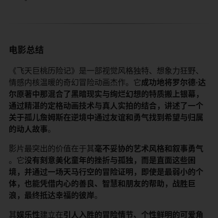
电影总结
《飞天巨桃历险记》是一部视觉风格独特、想象力狂野、
情感内核温暖的奇幻冒险动画杰作。它​
​成功地将罗尔德·达
尔原著中那混合了黑暗现实与绚烂幻想的特质搬上银幕，
通过精湛的定格动画技术与真人实拍的结合，讲述了一个
关于孤儿詹姆斯在逆境中通过友谊和勇气找到希望与归属
的动人故事​
​。
影片最突出的价值在于其​
​毫不妥协的艺术风格和叙事勇气​
。它​
​没有刻意美化童年的挫折与孤独，而是直面这些困
境，并通过一场天马行空的冒险证明，即使是最弱小的个
体，也能凭借内心的善良、智慧和朋友的帮助，战胜巨
浪，最终抵达幸福的彼岸​
​。
其​
​娱乐性​
​建立在​
​引人入胜的冒险情节、个性鲜明的可爱角