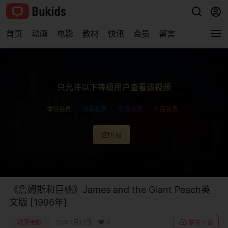
首页
动画
电影
教材
快讯
会员
留言
查看完整视频
只允许以下等级用户查看该视频
体验会员
月度会员
季度会员
年度会员
升级
0:00
/
0:00
《詹姆斯和巨桃》James and the Giant Peach英
文版 [1996年]
0
动画电影
25年7月12日
前往下载