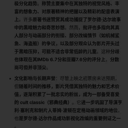
极分化趋势​
​。​
​称赞主要集中在其独特的视觉风格、丰
富的想象力、对原著精神的把握以及精彩的配音表演
上​
​。许多​
​原著书迷赞赏其成功捕捉了罗尔德·达尔故事
中的黑暗魅力和奇思妙想​
​。然而，​
​批评也多指向其真
人部分与动画部分的衔接、部分改编情节（如机械鲨
鱼、海盗船）的争议，以及部分观众认为影片开头过
于黑暗压抑，可能不适合非常低龄的儿童​
​。这种​
​分歧
也体现在其IMDb 6.7分和豆瓣7.6分的评分上​
​，​
​分数
尚可但并非顶尖​
​。
​文化影响与长期声誉​
​：尽管上映之初票房未达预期，
但​
​随着时间的推移，影片凭借其独特的魅力和艺术价
值，逐渐积累了一批忠实的粉丝，成为一部备受喜爱
的 cult classic（邪典经典）​
​。它​
​进一步巩固了导演亨
利·塞利克和制片人蒂姆·波顿在定格动画领域的地位​
​，
也​
​是罗尔德·达尔作品成功影视化改编的重要例证之一​
。