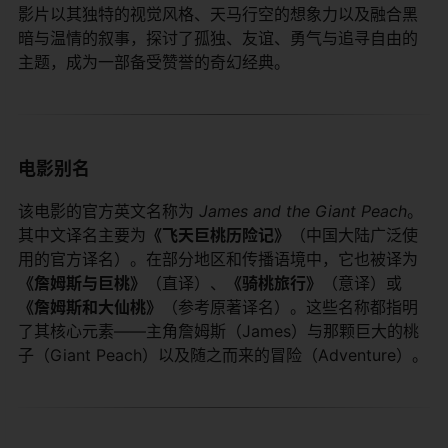
影片以其独特的视觉风格、天马行空的想象力以及融合黑
暗与温情的叙事，探讨了孤独、友谊、勇气与追寻自由的
主题，成为一部备受赞誉的奇幻经典。
电影别名
该电影的官方英文名称为
James and the Giant Peach
。
其中文译名主要为​
​《飞天巨桃历险记》​
​（中国大陆广泛使
用的官方译名）。在部分地区和传播语境中，它也被译为​
《詹姆斯与巨桃》​
​（直译）、​
​《骑桃旅行》​
​（意译）或​
《詹姆斯和大仙桃》​
​（参考原著译名）。这些名称都指明
了其核心元素——主角詹姆斯（James）与那颗巨大的桃
子（Giant Peach）以及随之而来的冒险（Adventure）。