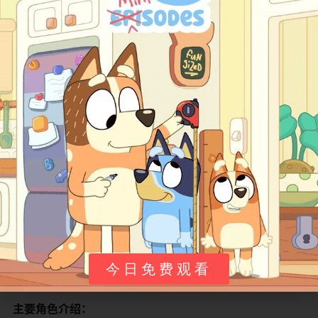
他们的海上之旅充满了奇遇与危险：他们遇到了可怕的机
械鲨鱼（与书中不同，是电影的原创设定）；在一场风暴
中，蜘蛛小姐和蚯蚓先生用丝线和身体作为鱼饵，吸引海
鸥前来；他们让海鸥抓住丝线，将桃子带离海面，飞向天
空；他们甚至遭遇了一艘由骷髅驾驶的幽灵海盗船（电影
原创）。在这个过程中，詹姆斯逐渐从一个胆小怯懦的孩
子，成长为勇敢、有领导力的少年，他一次次地用智慧帮
助大家化解危机。
最终，501只海鸥拉着巨桃飞越重洋，来到了他们梦想的目
的地——纽约市。巨桃降落在了帝国大厦的尖顶上，引起
了全城的轰动。詹姆斯和他的昆虫朋友们成了英雄。他们
走下巨桃，开始了新的生活。詹姆斯拥有了一个充满爱与
友谊的新家，他的昆虫朋友们也在纽约找到了适合自己的
工作（例如，蚯蚓先生成为了某知名护肤品的代言人）。
那颗巨大的桃子则被安置在中央公园，成为了詹姆斯的新
今日免费观看
家，象征着一段奇幻冒险的结束和幸福新生活的开始。
​主要角色介绍：​