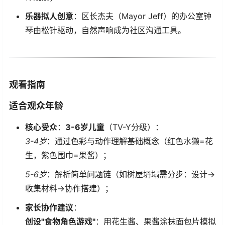
​乐器拟人创意​
​：区长杰夫（Mayor Jeff）的办公室钟
琴由松针驱动，自然声响成为社区沟通工具。
​观看指南​
​适合观众年龄​
​核心受众​
​：​
​3-6岁儿童​
​（TV-Y分级）：
3-4岁
：通过色彩与动作理解基础概念（红色水獭=花
生，紫色围巾=果酱）；
5-6岁
：解析简单问题链（如树屋坍塌需分步：设计→
收集材料→协作搭建）；
​家长协作建议​
​：
​创设"食物角色游戏"​
​：用花生酱、果酱涂抹面包片模拟