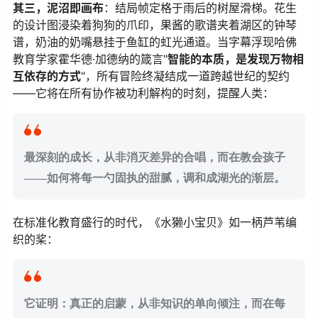
​其三，泥沼即画布​
​：结局帧定格于雨后的树屋滑梯。花生
的设计图浸染着狗狗的爪印，果酱的歌谱夹着湖区的钟琴
谱，奶油的奶嘴悬挂于鱼缸的虹光通道。当字幕浮现哈佛
教育学家霍华德·加德纳的箴言"​
​智能的本质，是发现万物相
互依存的方式​
​"，所有冒险终凝结成一道跨越世纪的契约
——它将在所有协作被功利解构的时刻，提醒人类：
​最深刻的成长，从非消灭差异的合唱，而在教会孩子
——如何将每一勺固执的甜腻，调和成湖光的渐层。​
在标准化教育盛行的时代，《水獭小宝贝》如一柄芦苇编
织的桨：
​它证明：真正的启蒙，从非知识的单向倾注，而在每