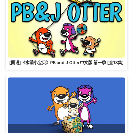
[国语]《水獭小宝贝》PB and J Otter中文版 第一季 [全13集]