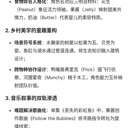
​食物命名人格化​
​：角色名对应三明治材料：花生
（Peanut）象征活力领袖，果酱（Jelly）映射甜美共
情力，奶油（Butter）代表婴儿的柔软特质。
​2. 乡村美学的童趣重构​
​场景符号系统​
​：水獭家的树屋以松果为瓦、贝壳为
窗，鱼缸与湖水通过管道连通，将生态知识融入建筑
设计；
​跨物种协作设计​
​：鸭嘴兽弗里克（Flick）擅飞行侦
察，河狸蒙奇（Munchy）精于木工，角色能力互补映
射团队价值。
​3. 音乐叙事的双轨渗透​
​难题解决歌曲化​
​：单集《丢失的彩虹鱼》中，果酱创
作歌曲《Follow the Bubbles》将寻路指令转化为旋
律线索；