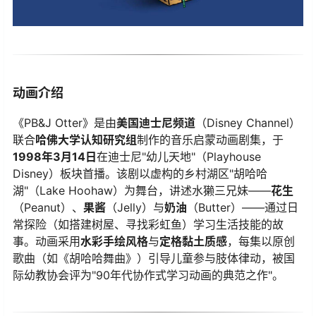
​动画介绍​
《PB&J Otter》是由​
​美国迪士尼频道​
​（Disney Channel）
联合​
​哈佛大学认知研究组​
​制作的音乐启蒙动画剧集，于​
1998年3月14日​
​在迪士尼"幼儿天地"（Playhouse
Disney）板块首播。该剧以虚构的乡村湖区"胡哈哈
湖"（Lake Hoohaw）为舞台，讲述水獭三兄妹——​
​花生​
（Peanut）、​
​果酱​
​（Jelly）与​
​奶油​
​（Butter）——通过日
常探险（如搭建树屋、寻找彩虹鱼）学习生活技能的故
事。动画采用​
​水彩手绘风格​
​与​
​定格黏土质感​
​，每集以原创
歌曲（如《胡哈哈舞曲》）引导儿童参与肢体律动，被国
际幼教协会评为"90年代协作式学习动画的典范之作"。