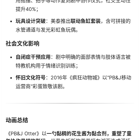
用摇摆、拍手等动作复刻剧中协作仪式，社交主动性
提升40%；
​玩具设计突破​
​：美泰推出​
​联动鱼缸套装​
​，含可拼接的
水管通道与发光彩虹鱼玩偶。
​社会文化影响​
​自闭症干预应用​
​：剧中明确的面部表情与肢体语言被
特教机构用于情绪识别训练；
​怀旧文化符号​
​：2016年《疯狂动物城》以"PB&J移动
运营商"彩蛋致敬该剧。
​动画总结​
《PB&J Otter》以​
​一勺黏稠的花生酱为黏合剂，重塑了童