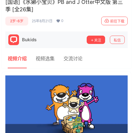
[国语]《水獭小宝贝》PB and J Otter中文版 第三
季 [全26集]
0
2岁-6岁
25年8月21日
前往下载
Bukids
关注
私信
视频介绍
视频选集
交流讨论