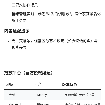
三兄妹协作场景；
​情绪管理实践​
​：参考"果酱的调解歌"，设计家庭矛盾化
解手势舞。
​内容适配提示​
无冲突场景，但需区分艺术设定（如会说话的鱼）与
现实差异。
​播放平台（官方授权渠道）​
​地区​
​平台​
​版本特色​
全球
Disney+
英语原版+无障碍字幕
中国大陆
腾讯视频
中文配音版+协作知识弹幕注