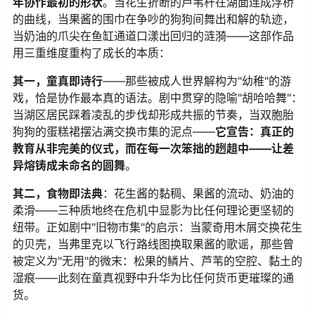
年协作最初的形状​
​。当花生折断的芦苇杆在湖面连成浮桥
的曲线，当果酱的围巾在争吵的狗狗间舞出和解的轨迹，
当奶油的爪尖在鱼缸通道口漾出回归的涟漪——这部作品
用三重维度重构了成长的本质：
​其一，童真即诗行​
​——那些被成人世界解构为"幼稚"的游
戏，恰是协作最本真的语法。剧中贯穿的隐喻"胡哈哈舞"：
当湖区居民踩着凌乱的步伐却形成共振的节奏，当双胞胎
狗狗的蛋糕裙摆沾满交换市集的泥点——​
​它宣告：真正的
教育从非完美的仪式，而在每一次笨拙的趔趄中——让差
异熔铸成未命名的圆舞​
​。
​其二，食物即法典​
​：花生酱的黏稠、果酱的流动、奶油的
柔滑——三种质地终在危机中显影为比任何理论更坚韧的
纽带。正如剧中"旧物市集"的启示：当蒙奇用木屑交换花生
的贝壳，当弗里克以飞行路线图换取果酱的歌谣，那些曾
被定义为"无用"的微末：松果的鳞片、芦苇的空腔、黏土的
湿痕——此刻在童真视野中升华为比任何货币更璀璨的通
货。