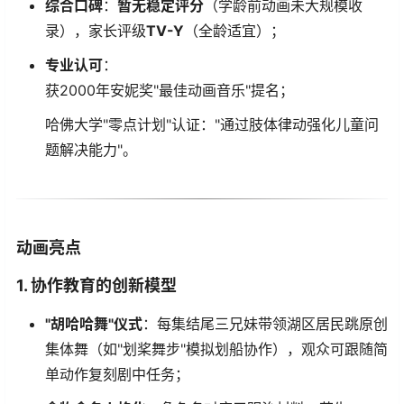
​综合口碑​
​：​
​暂无稳定评分​
​（学龄前动画未大规模收
录），家长评级​
​TV-Y​
​（全龄适宜）；
​专业认可​
​：
获2000年安妮奖"最佳动画音乐"提名；
哈佛大学"零点计划"认证："通过肢体律动强化儿童问
题解决能力"。
​动画亮点​
​1. 协作教育的创新模型​
​"胡哈哈舞"仪式​
​：每集结尾三兄妹带领湖区居民跳原创
集体舞（如"划桨舞步"模拟划船协作），观众可跟随简
单动作复刻剧中任务；