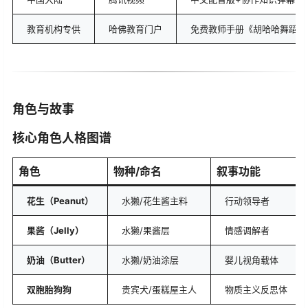
教育机构专供
哈佛教育门户
免费教师手册《胡哈哈舞蹈教
​角色与故事​
​核心角色人格图谱​
​角色​
​物种/命名​
​叙事功能​
​花生（Peanut）​
水獭/花生酱主料
行动领导者
​果酱（Jelly）​
水獭/果酱层
情感调解者
​奶油（Butter）​
水獭/奶油涂层
婴儿视角载体
​双胞胎狗狗​
贵宾犬/蛋糕屋主人
物质主义反思体