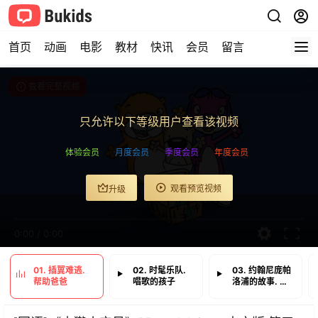
首页
动画
电影
教材
快讯
会员
留言
查看完整视频
只允许以下等级用户查看该视频
体验会员
月度会员
季度会员
年度会员
观看预览视频
升级
0:00
/
0:00
01. 插翼难逃.
02. 时髦乐队.
03. 约翰尼庞帕
帮助爸爸
唱歌的孩子
洛浦的故事. 肥
皂盒舟