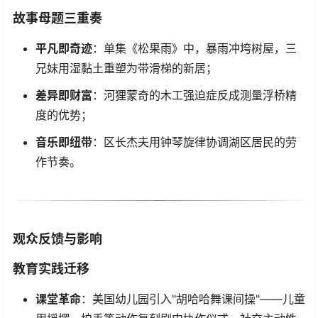
​故事母题三重奏​
​平凡即奇迹​
​：单集《松果雨》中，暴雨冲垮树屋，三
兄妹用湿黏土重塑为带滑梯的新居；
​差异即财富​
​：河狸蒙奇的木工强迫症反成测量浮桥精
度的优势；
​音乐即纽带​
​：区长杰夫用钟琴旋律协调湖区居民的劳
作节奏。
​观众反馈与影响​
​教育实践迁移​
​课堂革命​
​：美国幼儿园引入"胡哈哈舞课间操"——儿童