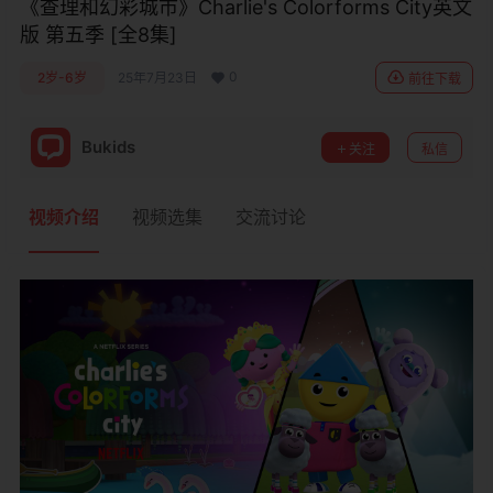
《查理和幻彩城市》Charlie's Colorforms City英文
版 第五季 [全8集]
0
2岁-6岁
25年7月23日
前往下载
Bukids
关注
私信
视频介绍
视频选集
交流讨论