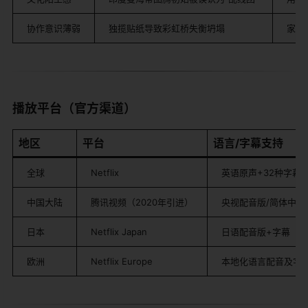
协作意识薄弱
独揽贴纸导致彩虹桥失衡坍塌
家庭
​播放平台（官方渠道）​
​地区​
​平台​
​语言/字幕支持​
全球
Netflix
英语原声+32种字幕
中国大陆
腾讯视频（2020年引进）
央视配音版/简体中文
日本
Netflix Japan
日语配音版+字幕
欧洲
Netflix Europe
本地化语言配音及字