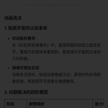
​动画亮点​
​1. 贴纸宇宙的认知革命​
​空间拓扑教学​
​：
在《彩虹桥坍塌事件》中，查理将圆形贴纸沿直径剪
开，重组为双锥体承重结构，直观演示平面到立体的
几何转换；
​情绪可视化实验​
​：
当角色沮丧时，贴纸边缘卷曲泛白；喜悦时色彩饱和
度倍增，用视觉符号具象化情感教育。
​2. 问题解决的四阶模型​
​阶段​
​剧情映射​
​能力培