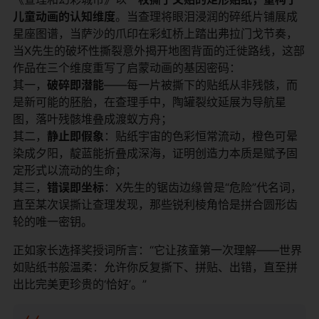
儿童动画的认知维度​
​。当查理将眼泪浸润的碎纸片铺展成
星座图谱，当萨沙的爪印在彩虹桥上踏出弗拉门戈节奏，
当X先生的破坏性撕裂意外揭开地图背面的迁徙路线，这部
作品在三个维度重写了启蒙动画的基因密码：
其一，​
​破碎即潜能​
​——每一片被撕下的贴纸从非残骸，而
是新可能的胚胎，在查理手中，陶罐裂纹延展为导航星
图，落叶残骸堆叠成渡蚁方舟；
其二，​
​静止即假象​
​：贴纸宇宙的色彩恒常流动，橙色可晕
染成夕阳，靛蓝能折叠成深海，证明创造力本质是赋予固
定形式以流动的生命；
其三，​
​错误即坐标​
​：X先生的锯齿边缘曾是“危险”代名词，
直至某次误撕让查理发现，那些锐利棱角恰是拼合圆形齿
轮的唯一密钥。
正如家长选择奖授词所言：“它让孩童第一次理解——世界
如贴纸书般温柔：允许你反复撕下、拼贴、出错，直至拼
出比完美更珍贵的‘恰好’。”