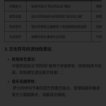
问题定义
贴纸书显示“哭泣的云朵”图标
观察力
原型创造
组合风筝贴纸与吸管制造“雨云吸尘器”
跨素材
测试迭代
强风导致吸尘器散架→添加橡胶贴纸加固
抗挫力
生态闭环
收集的雨水灌溉社区花园
可持续
​3. 文化符号的流动性表达​
​民俗技艺激活​
​：
中国剪纸技法“阴阳刻”被用于修复断轨（阳刻线条为轨
道，阴刻镂空透出星空背景）；
​音乐无国界性​
​：
️ 萨沙的吠叫节奏匹配巴西桑巴鼓点，查理跺脚声触发
爱尔兰踢踏舞步，消解语言隔阂。