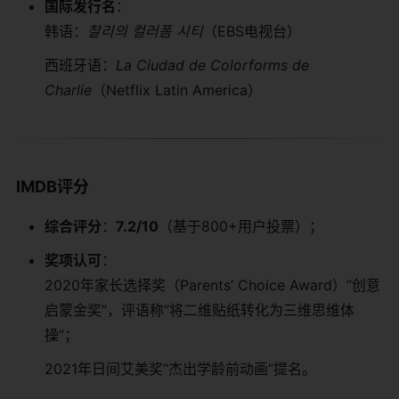
​国际发行名​
​：
韩语：
찰리의 컬러폼 시티
（EBS电视台）
西班牙语：
La Ciudad de Colorforms de
Charlie
（Netflix Latin America）
​IMDB评分​
​综合评分​
​：​
​7.2/10​
​（基于800+用户投票）；
​奖项认可​
​：
2020年家长选择奖（Parents’ Choice Award）“创意
启蒙金奖”，评语称“将二维贴纸转化为三维思维体
操”；
2021年日间艾美奖“杰出学龄前动画”提名。