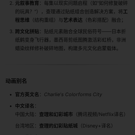
​元叙事教育​
​：每集以现实问题启程（如"如何修复破碎
的玩具？"），查理通过贴纸组合创造解决方案，将​
​工
程思维​
​（结构重组）与​
​艺术表达​
​（色彩搭配）融合；
​跨文化拼贴​
​：贴纸元素融合全球民俗符号——日本折
纸鹤变身飞行器，墨西哥剪纸图腾激活彩虹桥，非洲
蜡染纹样修补破碎地图，构建多元文化启蒙载体。
​动画别名​
​官方英文名​
​：
Charlie's Colorforms City
​中文译名​
​：
中国大陆：​
​查理和幻彩城市​
​（腾讯视频/Netflix译名）
台湾地区：​
​查理的幻彩貼紙城​
​（Disney+译名）