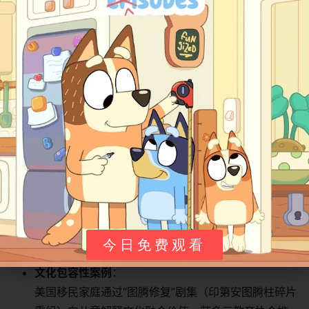
宇宙）通过书页翻动无缝切换，打破虚实界限；
​观众介入设计​
​：
关键危机需观众“对着屏幕吹气”激活风车，或“拍手三
次”为贴纸充能，首创学龄前动画的跨屏互动范式。
​观众反馈与影响​
​教育实践革命​
​特殊教育突破​
​：
澳大利亚作业治疗师用“静电贴纸板”训练自闭症儿童触
今日免费观看
觉-视觉统合，贴纸剥离动作改善手部精细运动控制；
​文化包容性案例​
​：
美国移民家庭通过“图腾修复”剧集（印第安图腾柱碎片