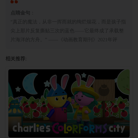
​点睛金句​
​：
“真正的魔法，从非一挥而就的绚烂烟花，而是孩子指
尖上那片反复撕贴三次的蓝色——它最终成了承载整
片海洋的方舟。” ——《动画教育期刊》2021年评
相关推荐: