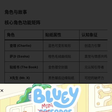
​角色与故事​
​核心角色功能矩阵​
​角色​
​贴纸属性​
​认知象征​
​查理 (Charlie)​
蓝色可变形矩形
创造力引擎
​萨沙 (Sasha)​
橙色毛绒曲线贴
直觉与情感共鸣
​贴纸书 (The Book)​
金色镂空封面
元认知引导者
​X先生 (Mr. X)​
黑色锯齿边缘贴纸
可控的破坏力
​叙事结构创新​
​双重空间嵌套​
​：
​现实层​
​（查理卧室的贴纸书）与​
​幻想层​
​（Colorforms