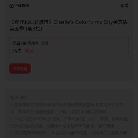
查看
下载权限
《查理和幻彩城市》Charlie's Colorforms City英文版
第五季 [全8集]
您当前的等级为
游客
请先
登录
下载地址
免责申明：
1. 本站所有文章均来自用户分享或网络收集整理,仅供用户交流学
习，禁用商业用途或盈利，下载后请在24小时之内删除；
2. 本站只提供WEB页面服务，不参与录制、上传、存储，如本帖侵
犯到
任何版权问题，请告知本站将及时予与删除、断开链接；
3. 版权归原作者所有，本站仅提供展示信息，仅限用于试看学习和