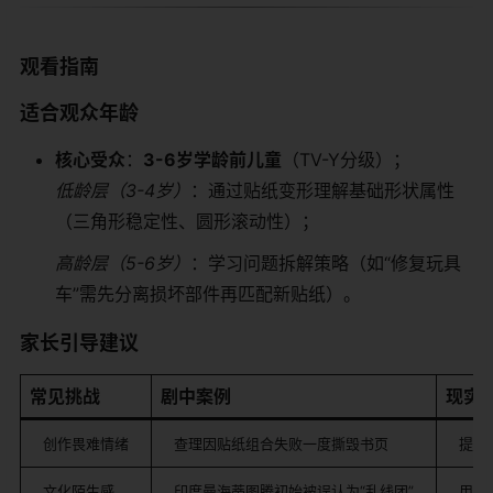
​观看指南​
​适合观众年龄​
​核心受众​
​：​
​3-6岁学龄前儿童​
​（TV-Y分级）；
低龄层（3-4岁）
：通过贴纸变形理解基础形状属性
（三角形稳定性、圆形滚动性）；
高龄层（5-6岁）
：学习问题拆解策略（如“修复玩具
车”需先分离损坏部件再匹配新贴纸）。
​家长引导建议​
​常见挑战​
​剧中案例​
​现实
创作畏难情绪
查理因贴纸组合失败一度撕毁书页
提供
文化陌生感
印度曼海蒂图腾初始被误认为“乱线团”
用可