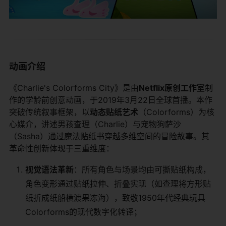
​动画介绍​
《Charlie's Colorforms City》是由​
​Netflix原创工作室​
​制
作的学龄前创意动画，于2019年3月22日全球首播。本作
突破传统叙事框架，以​
​动态贴纸艺术​
​（Colorforms）为核
心媒介，讲述男孩查理（Charlie）与宠物狗萨沙
（Sasha）通过魔法贴纸书穿越多维空间的冒险故事。其
革命性创新体现于三重维度：
​视觉语法革新​
​：所有角色与场景均由可撕贴纸构成，
角色变形通过贴纸拉伸、折叠实现（如查理将方形贴
纸折成纸船横渡果冻海），致敬1950年代经典玩具
Colorforms的现代数字化转译；