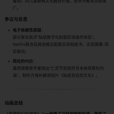
重组）向儿童解释文化融合价值，获多元教育协会推
广。
​争议与反思​
​电子依赖性质疑​
​：
部分家长批评“贴纸数字化削弱实体操作体验”，
Netflix联合玩具商推出配套实体贴纸书，实现屏幕-现
实联动；
​简化的代价​
​：
墨西哥教育学者指出“亡灵节剪纸符号未体现祭祀内
涵”，制作方增补解说短片《贴纸背后的文化》。
​动画总结​
《查理和幻彩城市》以​
​一枚撕了又贴的矩形贴纸，重构了