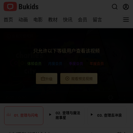
首页
动画
电影
教材
快讯
会员
留言
查看完整视频
只允许以下等级用户查看该视频
体验会员
月度会员
季度会员
年度会员
观看预览视频
升级
0:00
/
0:00
02. 查理与魔法
01. 查理与闪电
03. 查理去冲浪
故事星