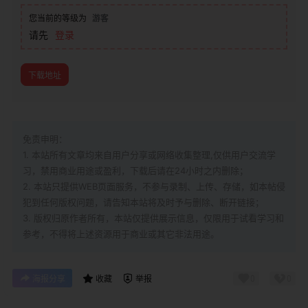
您当前的等级为
游客
请先
登录
下载地址
免责申明：
1. 本站所有文章均来自用户分享或网络收集整理,仅供用户交流学
习，禁用商业用途或盈利，下载后请在24小时之内删除；
2. 本站只提供WEB页面服务，不参与录制、上传、存储，如本帖侵
犯到
任何版权问题，请告知本站将及时予与删除、断开链接；
3. 版权归原作者所有，本站仅提供展示信息，仅限用于试看学习和
参考，不得将上述资源用于商业或其它非法用途。
0
0
海报分享
收藏
举报