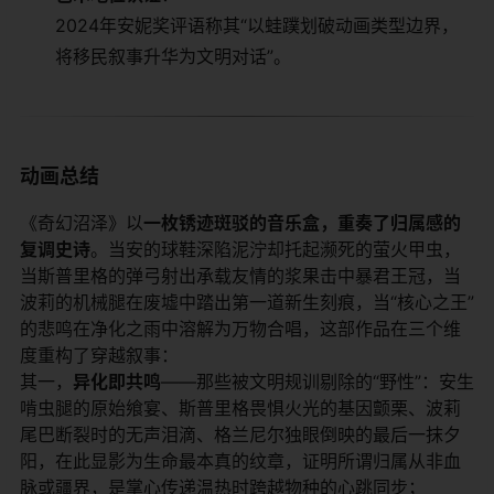
2024年安妮奖评语称其“以蛙蹼划破动画类型边界，
将移民叙事升华为文明对话”。
​动画总结​
《奇幻沼泽》以​
​一枚锈迹斑驳的音乐盒，重奏了归属感的
复调史诗​
​。当安的球鞋深陷泥泞却托起濒死的萤火甲虫，
当斯普里格的弹弓射出承载友情的浆果击中暴君王冠，当
波莉的机械腿在废墟中踏出第一道新生刻痕，当“核心之王”
的悲鸣在净化之雨中溶解为万物合唱，这部作品在三个维
度重构了穿越叙事：
其一，​
​异化即共鸣​
​——那些被文明规训剔除的“野性”：安生
啃虫腿的原始飨宴、斯普里格畏惧火光的基因颤栗、波莉
尾巴断裂时的无声泪滴、格兰尼尔独眼倒映的最后一抹夕
阳，在此显影为生命最本真的纹章，证明所谓归属从非血
脉或疆界，是掌心传递温热时跨越物种的心跳同步；