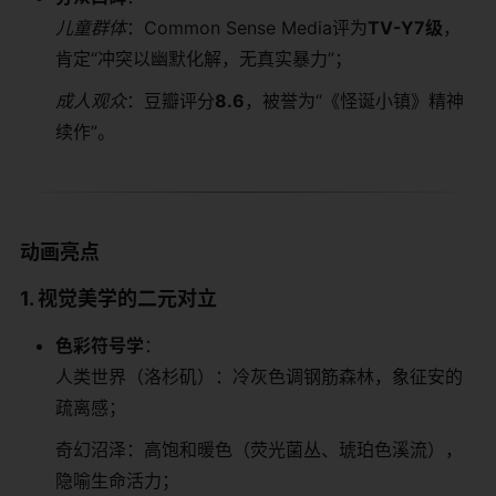
儿童群体
：Common Sense Media评为​
​TV-Y7级​
​，
肯定“冲突以幽默化解，无真实暴力”；
成人观众
：豆瓣评分​
​8.6​
​，被誉为“《怪诞小镇》精神
续作”。
​动画亮点​
​1. 视觉美学的二元对立​
​色彩符号学​
​：
人类世界（洛杉矶）：冷灰色调钢筋森林，象征安的
疏离感；
奇幻沼泽：高饱和暖色（荧光菌丛、琥珀色溪流），
隐喻生命活力；