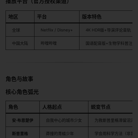
​播放平台（官方授权渠道）​
​地区​
​平台​
​版本特色​
全球
Netflix / Disney+
4K HDR版+导演评论音轨
中国大陆
哔哩哔哩
国语配音版+生物学科普注释
​角色与故事​
​核心角色弧光​
​角色​
​人格起点​
​蜕变节点​
​安·布恩楚伊​
自我中心的城市少女
为救斯普里格滞留沼泽
​斯普里格​
莽撞的青蛙少年
学会用科学方法（非蛮