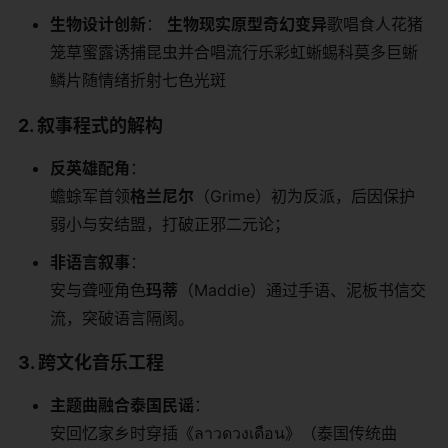
​生物设计创新​
​： ​
​生物​
​现实原型​
​奇幻变异​
​歌唱食人花猪
笼草蜜露诱捕昆虫并合唱流行乐彩虹蜥蜴科莫多巨蜥
鳞片随情绪折射七色光斑
​2. 叙事程式的解构​
​反英雄配角​
​：
蟾蜍军首领​
​格兰尼尔​
​（Grime）初为反派，后因保护
弱小与安结盟，打破正邪二元论；
​非语言叙事​
​：
安与聋哑角色​
​玛蒂​
​（Maddie）通过手语、泥板书信交
流，突破语言隔阂。
​3. 跨文化音乐工程​
​主题曲融合泰国民谣​
​：
安回忆家乡时穿插《ลาวดวงเดือน》（泰国传统曲