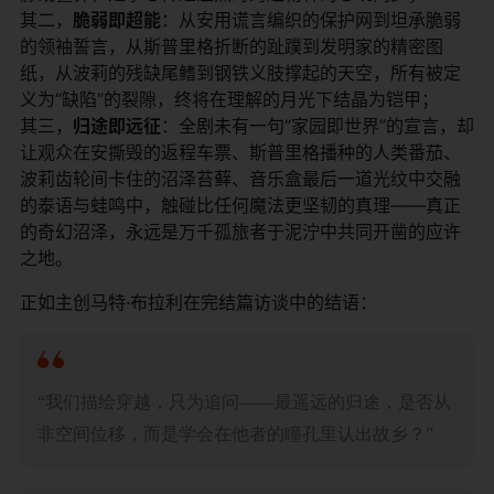
其二，​
​脆弱即超能​
​：从安用谎言编织的保护网到坦承脆弱
的领袖誓言，从斯普里格折断的趾蹼到发明家的精密图
纸，从波莉的残缺尾鳍到钢铁义肢撑起的天空，所有被定
义为“缺陷”的裂隙，终将在理解的月光下结晶为铠甲；
其三，​
​归途即远征​
​：全剧未有一句“家园即世界”的宣言，却
让观众在安撕毁的返程车票、斯普里格播种的人类番茄、
波莉齿轮间卡住的沼泽苔藓、音乐盒最后一道光纹中交融
的泰语与蛙鸣中，触碰比任何魔法更坚韧的真理——真正
的奇幻沼泽，永远是万千孤旅者于泥泞中共同开凿的应许
之地。
正如主创马特·布拉利在完结篇访谈中的结语：
“我们描绘穿越，只为追问——最遥远的归途，是否从
非空间位移，而是学会在他者的瞳孔里认出故乡？”