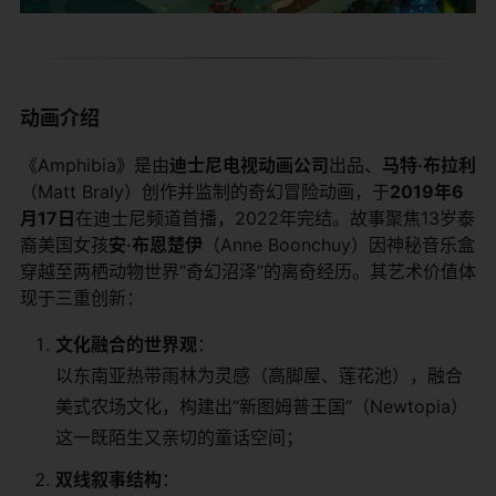
​动画介绍​
《Amphibia》是由​
​迪士尼电视动画公司​
​出品、​
​马特·布拉利​
（Matt Braly）创作并监制的奇幻冒险动画，于​
​2019年6
月17日​
​在迪士尼频道首播，2022年完结。故事聚焦13岁泰
裔美国女孩​
​安·布恩楚伊​
​（Anne Boonchuy）因神秘音乐盒
穿越至两栖动物世界“奇幻沼泽”的离奇经历。其艺术价值体
现于三重创新：
​文化融合的世界观​
​：
以东南亚热带雨林为灵感（高脚屋、莲花池），融合
美式农场文化，构建出“新图姆普王国”（Newtopia）
这一既陌生又亲切的童话空间；
​双线叙事结构​
​：