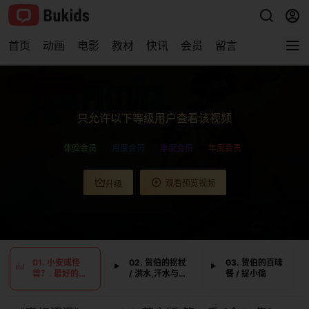
首页
动画
电影
教材
快讯
会员
留言
查看完整视频
只允许以下等级用户查看该视频
体验会员
月度会员
季度会员
年度会员
观看预览视频
升级
0:00
/
0:00
01. 小安或怪
02. 贺伯的拐杖
03. 贺伯的百味
兽？. 最好的朋
/ 洪水,汗水与泪
餐 / 捉小偷
友
水