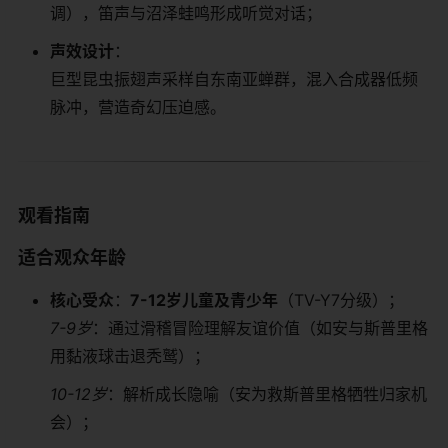
调），笛声与沼泽蛙鸣形成听觉对话；
​声效设计​
​：
巨型昆虫振翅声采样自东南亚蝉群，混入合成器低频
脉冲，营造奇幻压迫感。
​观看指南​
​适合观众年龄​
​核心受众​
​：​
​7-12岁儿童及青少年​
​（TV-Y7分级）；
7-9岁
：通过滑稽冒险理解友谊价值（如安与斯普里格
用黏液球击退秃鹫）；
10-12岁
：解析成长隐喻（安为救斯普里格牺牲归家机
会）；