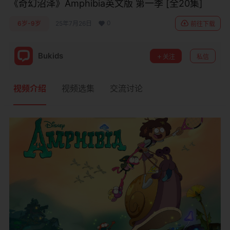
《奇幻沼泽》Amphibia英文版 第一季 [全20集]
0
6岁-9岁
25年7月26日
前往下载
Bukids
关注
私信
视频介绍
视频选集
交流讨论