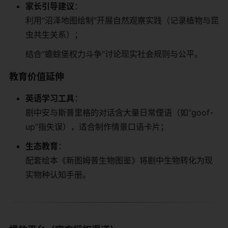
​家长引导建议​
​：
利用“沼泽地图绘制”开展自然观察实践（记录植物与昆
虫共生关系）；
结合“蟾蜍堡权力斗争”讨论现实社会规则与公平。
​教育价值延伸​
​英语学习工具​
​：
剧中安与斯普里格的对话含大量日常俚语（如“goof-
up”指失误），适合制作情景口语卡片；
​生态教育​
​：
配套绘本《新图姆普生物图鉴》将剧中生物转化为现
实物种认知手册。