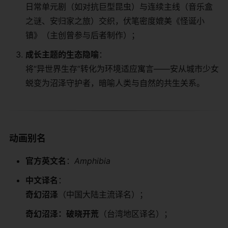
日常单元剧（如对抗巨型昆虫）与连续主线（音乐盒
之谜、安归家之旅）交织，伏笔密度媲美《怪诞小
镇》（主创曾参与后者制作）；
​成长主题的生态隐喻​
​：
将“异世界生存”转化为环境适应寓言——安从城市少女
蜕变为沼泽守护者，暗喻人类与自然的共生关系。
​动画别名​
​官方英文名​
​：
Amphibia
​中文译名​
​：
​奇幻沼泽​
​（中国大陆主流译名）；
​奇幻沼泽：破晓开荒​
​（台湾地区译名）；