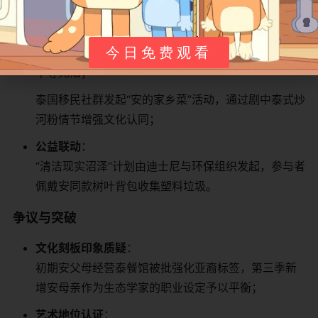
​社会文化现象​
​教育实践应用​
​：
今日免费观看
美国小学以“蟾蜍堡阶级模型”教授社会结构，学生设计
平等宪法；
泰国移民社群发起“安的家乡菜”活动，通过剧中泰式炒
河粉情节增强文化认同；
​公益联动​
​：
“清洁现实沼泽”计划由迪士尼与环保组织发起，参与者
佩戴安同款树叶背包收集塑料垃圾。
​争议与突破​
​文化刻板印象质疑​
​：
初期安父母经营泰餐馆被批强化亚裔标签，第三季新
增安母亲作为生态学家的职业设定予以平衡；
​艺术地位认证​
​：