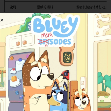
​波莉​
暴躁的蝌蚪
发明机械腿辅助行动，
​叙事母题创新​
​归家即远征​
​：
安的寻家之旅逐步揭示音乐盒为“跨维度生态平衡器”，
归途需修复人类与沼泽的裂痕；
​反派哲学深度​
​：
最终BOSS“核心之王”实为沼泽意识集合体，其灭世行
为源于人类污染异界的创伤记忆，引发生态伦理思
辨。
​观众反馈与影响​