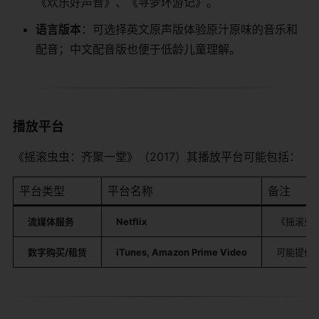
《欢乐好声音》、《寻梦环游记》。
​语言版本​
​：可选择英文原声版体验原汁原味的音乐和
配音；中文配音版也便于低龄儿童理解。
播放平台
《摇滚虫虫：齐聚一堂》（2017）其播放平台可能包括：
平台类型
平台名称
备注
​流媒体服务​
​Netflix​
《摇滚虫
​数字购买/租赁​
​iTunes, Amazon Prime Video​
可能提供