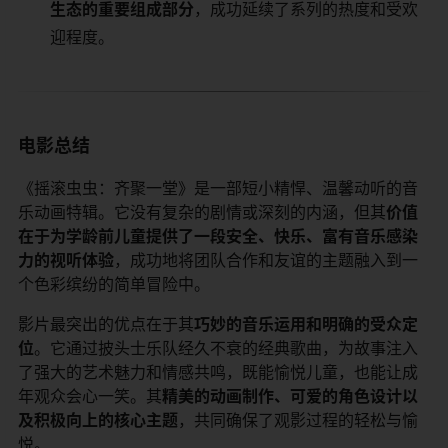
生态的重要组成部分​
​，成功延续了系列的热度和受欢
迎程度。
电影总结
《摇滚虫虫：齐聚一堂》是一部短小精悍、温馨动听的音
乐动画特辑。它没有复杂的剧情或深刻的内涵，但其​
​价值
在于为学龄前儿童提供了一段安全、快乐、富有音乐感染
力的视听体验​
​，成功地将团队合作和友谊的主题融入到一
个色彩缤纷的简单冒险中。
影片最突出的优点在于其​
​巧妙的音乐运用和明确的受众定
位​
​。它通过披头士乐队经久不衰的经典歌曲，为故事注入
了强大的艺术魅力和情感共鸣，既能愉悦儿童，也能让成
年观众会心一笑。其​
​精美的动画制作、可爱的角色设计以
及积极向上的核心主题​
​，共同确保了观影过程的轻松与愉
悦。