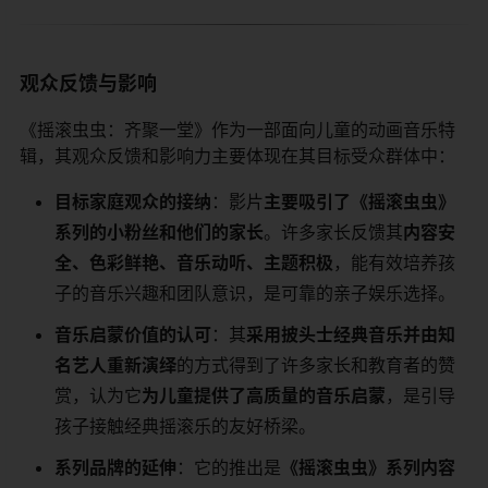
观众反馈与影响
《摇滚虫虫：齐聚一堂》作为一部面向儿童的动画音乐特
辑，其观众反馈和影响力主要体现在其目标受众群体中：
​目标家庭观众的接纳​
​：影片​
​主要吸引了《摇滚虫虫》
系列的小粉丝和他们的家长​
​。许多家长反馈其​
​内容安
全、色彩鲜艳、音乐动听、主题积极​
​，能有效培养孩
子的音乐兴趣和团队意识，是可靠的亲子娱乐选择。
​音乐启蒙价值的认可​
​：其​
​采用披头士经典音乐并由知
名艺人重新演绎​
​的方式得到了许多家长和教育者的赞
赏，认为它​
​为儿童提供了高质量的音乐启蒙​
​，是引导
孩子接触经典摇滚乐的友好桥梁。
​系列品牌的延伸​
​：它的推出是​
​《摇滚虫虫》系列内容