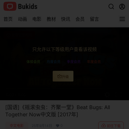
首页
动画
电影
教材
快讯
会员
留言
查看完整视频
只允许以下等级用户查看该视频
体验会员
月度会员
季度会员
年度会员
升级
0:00
/
0:00
[国语]《摇滚虫虫：齐聚一堂》Beat Bugs: All
Together Now中文版 [2017年]
0
中文电影
25年9月14日
前往下载