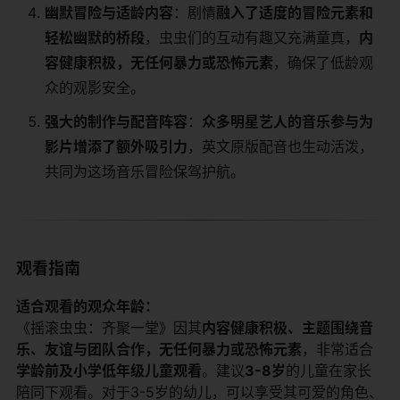
​幽默冒险与适龄内容​
​：剧情​
​融入了适度的冒险元素和
轻松幽默的桥段​
​，虫虫们的互动有趣又充满童真，​
​内
容健康积极，无任何暴力或恐怖元素​
​，确保了低龄观
众的观影安全。
​强大的制作与配音阵容​
​：​
​众多明星艺人的音乐参与为
影片增添了额外吸引力​
​，英文原版配音也生动活泼，
共同为这场音乐冒险保驾护航。
观看指南
​适合观看的观众年龄：​
《摇滚虫虫：齐聚一堂》因其​
​内容健康积极、主题围绕音
乐、友谊与团队合作，无任何暴力或恐怖元素​
​，非常适合​
学龄前及小学低年级儿童观看​
​。建议​
​3-8岁​
​的儿童在家长
陪同下观看。对于3-5岁的幼儿，可以享受其可爱的角色、