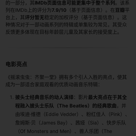
的一部分，其​
​IMDb页面信息可能更集中于整个系列​
​。该系
列在IMDb上的评分为​
​7.9/10​
​（基于页面信息）。在​
​豆瓣​
​平
台上，其​
​评分暂无​
​稳定的加权评分（基于页面信息）。这
种情况对于一部动画系列的特辑或单集较为常见，其受众
反馈更多体现在目标年龄层儿童及其家长的接受度上。
电影亮点
《摇滚虫虫：齐聚一堂》拥有多个引人入胜的亮点，使其
成为一部适合家庭观看的优质动画音乐特辑：
​披头士经典音乐的动人演绎​
​：影片​
​最大亮点在于其全
程融入披头士乐队（The Beatles）的经典歌曲​
​，并
由埃迪·维德（Eddie Vedder）、粉红佳人（Pink）、
詹姆斯·贝（James Bay）、茜娅（Sia）、快步乐队
（Of Monsters and Men）、兽人乐团（The