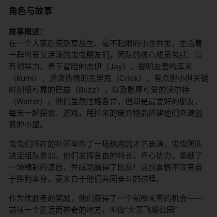
角色与故事
​故事概述：​
在一个人家后院杂草丛生、毫不起眼的小世界里，生活着
一群可爱又活泼的虫虫朋友们。团队的核心成员包括：富
有领导力、勇于冒险的杰伊（Jay），聪明友善的库米
（Kumi），活泼热情的克里克（Crick），有点胆小但关键
时刻很可靠的巴兹（Buzz），以及憨厚可爱的沃尔特
（Walter）。他们虽然性格各异，但却是最要好的朋友，
每天一起探索、游戏，用捡来的废弃物品搭建他们充满创
意的小屋。
虫虫们所在的社区举办了一场热闹的才艺表演，虫虫团队
决定组队参加。他们发挥各自的特长，齐心协力，奉献了
一场精彩的演出，并成功赢得了比赛！这份喜悦不仅来自
于胜利本身，更来自于他们共同奋斗的过程。
作为优胜者的奖励，他们获得了一个前所未有的机会——
前往一个遥远而神奇的地方，叫做“火箭飞船公园”