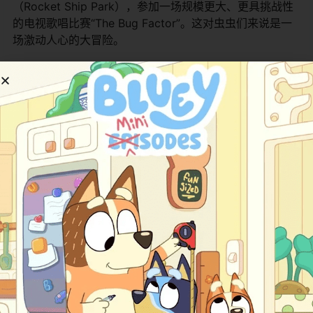
（Rocket Ship Park），参加一场规模更大、更具挑战性
的电视歌唱比赛“The Bug Factor”。这对虫虫们来说是一
场激动人心的大冒险。
于是，虫虫团队怀着兴奋与期待，踏上了前往火箭飞船公
园的旅程。一路上，他们可能遇到了各种新奇的事物，也
可能需要互相帮助，克服一些小困难。最终，他们顺利抵
达了比赛场地。
“The Bug Factor”比赛场面盛大，有许多来自不同地方的
虫虫队伍参加，竞争十分激烈。虫虫团队在准备和参加比
赛的过程中，需要共同选歌、排练、设计表演形式。他们
可能会遇到意见不合的时候，也可能因为紧张而表现不
佳，但他们始终牢记友谊第一、比赛第二的原则，互相鼓
励、支持，不断练习，发挥团队合作的精神。
影片的核心冲突并非来自真正的“反派”，而是每个团队在竞
争中都会遇到的挑战：如何克服紧张情绪、如何协调不同
意见、如何面对强劲的对手以及可能的失败风险。通过这
些经历，虫虫们不仅展现了他们的音乐才华，更深刻地体