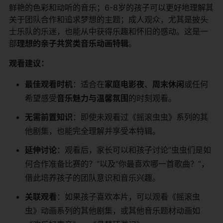
鲜艳的色彩和动听的音乐；6-8岁的孩子可以更好地理解其
关于团队合作和追求梦想的主题；成人观众，尤其是披头
士乐队的乐迷，也能从中获得乐趣和怀旧的感动。这是一
部​
​理想的亲子共赏类音乐动画特辑​
​。
​观看建议：​
​最佳观看时机​
​：适合在​
​家庭电影夜​
​、​
​周末休闲​
​或任何
希望感受​
​音乐魅力与温馨氛围​
​的时刻观看。
​无需前置知识​
​：即使未观看过《摇滚虫虫》系列的其
他剧集，也能完全理解并享受本特辑。
​延伸讨论​
​：观看后，家长可以和孩子讨论“虫虫们是如
何合作准备比赛的？”以及“你最喜欢哪一首歌曲？”，
借此培养孩子的团队意识和音乐兴趣。
​关联观看​
​：如果孩子喜欢本片，可以观看《摇滚虫
虫》动画系列的其他剧集，或其他音乐题材动画如