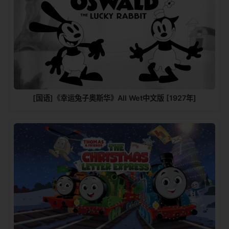
[国语]《幸运兔子奥斯华》All Wet中文版 [1927年]