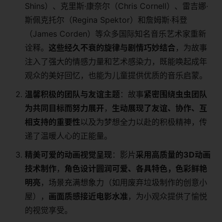
Shins）、克里斯·康奈尔（Chris Cornell）、雷吉娜·
斯佩克托尔（Regina Spektor）和詹姆斯·科登
（James Corden）等众多国际知名音乐艺术家重新
诠释。​
​这些经久不衰的旋律与剧情巧妙结合​
​，为故事
注入了强大的情感力量和艺术感染力，既能唤起成年
观众的美好回忆，也能为儿童提供优质的音乐启蒙。
​温馨积极的团队与友谊主题​
​：故事​
​紧密围绕虫虫团队
为共同目标而努力展开​
​，​
​生动展现了友谊、协作、互
相支持的重要性​
​以及为梦想全力以赴的积极精神，传
递了温暖人心的正能量。
​精美可爱的动画视觉呈现​
​：影片​
​采用高质量的3D动画
技术制作​
​，​
​角色设计圆润可爱、各具特色，色彩鲜艳
明亮​
​，场景充满想象力（如用废弃垃圾制作的创意小
屋），​
​画面质感接近电影水准​
​，为小观众提供了愉悦
的视觉享受。