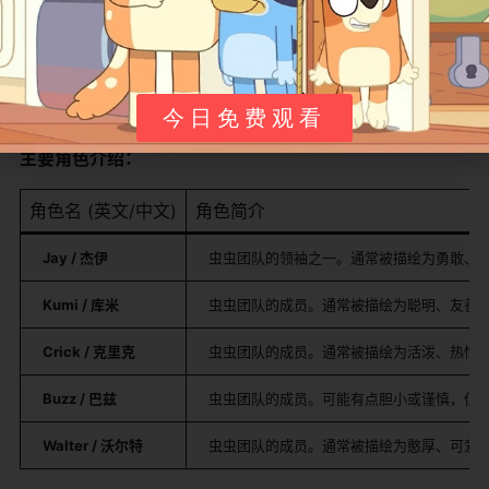
会到了团结和友谊的力量。
最终，无论比赛结果如何，虫虫们都因为共同努力而收获
了成长和更深厚的友谊。影片很可能在欢乐、圆满的氛围
中结束，强调参与过程比最终名次更重要。
今日免费观看
​主要角色介绍：​
角色名 (英文/中文)
角色简介
​Jay / 杰伊​
虫虫团队的领袖之一。通常被描绘为勇敢、
​Kumi / 库米​
虫虫团队的成员。通常被描绘为聪明、友善
​Crick / 克里克​
虫虫团队的成员。通常被描绘为活泼、热情
​Buzz / 巴兹​
虫虫团队的成员。可能有点胆小或谨慎，但
​Walter / 沃尔特​
虫虫团队的成员。通常被描绘为憨厚、可爱