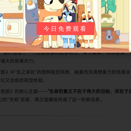
心灵奇旅》的前传，本片精彩地揭示了主角22为何会变得如此愤
提供了重要的背景故事，让这个角色更加丰满和立体。
今日免费观看
斯​
​幽默与深度并存​
​的传统。22的“反派”计划充满了童趣和滑稽
的讨论，既轻松有趣又发人深省，引人思考。
内，短片完成了一个完整故事的起承转合，情节紧凑，笑点密集，
斯强大的叙事功力。
奇旅》中“生之来处”的独特视觉风格，抽象而充满想象力的场景设
梦幻又治愈的视觉体验。
灵奇旅》的核心主题——​
​“生命的意义不在于伟大的目标，而在于
过22的“失败”反叛，再次温暖地传递了这一积极信息。