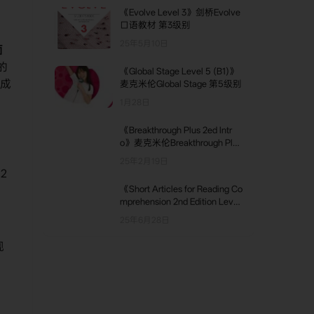
《Evolve Level 3》剑桥Evolve
口语教材 第3级别
25年5月10日
面
的
《Global Stage Level 5 (B1)》
；成
麦克米伦Global Stage 第5级别
1月28日
《Breakthrough Plus 2ed Intr
o》麦克米伦Breakthrough Plus
第二版 Intro级别
25年2月19日
2
《Short Articles for Reading Co
mprehension 2nd Edition Level
1 (B1+)》​Continental Press​​ Sh
25年6月28日
ort Articles for Reading Compr
ehension第二版 第1级别
现