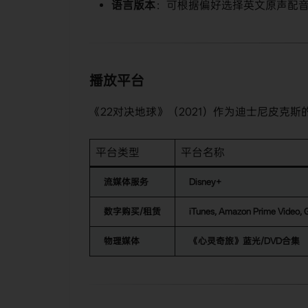
​语言版本​
​：可根据偏好选择英文原声配
播放平台
《22对决地球》（2021）作为迪士尼皮克
平台类型
平台名称
​流媒体服务​
​Disney+​
​数字购买/租赁​
​iTunes, Amazon Prime Video, G
​物理媒体​
​《心灵奇旅》蓝光/DVD合集​