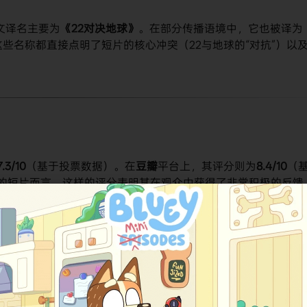
文译名主要为​
​《22对决地球》​
​。在部分传播语境中，它也被译为​
。这些名称都直接点明了短片的核心冲突（22与地球的“对抗”）以
​7.3/10​
​（基于投票数据）。在​
​豆瓣​
​平台上，其评分则为​
​8.4/10​
​（
的短片而言，这样的评分表明其在观众中获得了非常积极的反馈
地延续了《心灵奇旅的精神内核》。
，以其独特的视角和深刻的内涵吸引了观众：