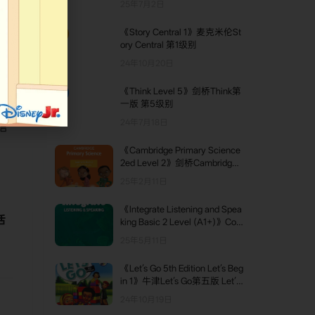
25年7月2日
uilding 第1级别
《Story Central 1》麦克米伦St
世
TOP2
ory Central 第1级别
24年10月20日
感，
《Think Level 5》剑桥Think第
TOP3
一版 第5级别
24年7月18日
信
《Cambridge Primary Science
2ed Level 2》剑桥Cambridge
Primary Science科学教材第二
25年2月11日
版 第2级别
《Integrate Listening and Spea
活
king Basic 2 Level (A1+)》Co
mpass Integrate Listening And
25年5月11日
Speaking Basic 2级别
《Let’s Go 5th Edition Let’s Beg
in 1》牛津Let’s Go第五版 Let’s
Begin 第1级别
24年10月19日