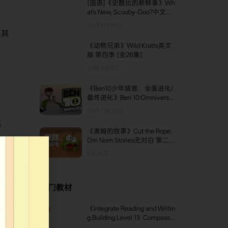
[国语]《史酷比的新鲜事》Wh
at's New, Scooby-Doo?中文版
第三季 [全14集]
25年5月15日
及其
《动物兄弟》Wild Kratts英文
版 第四季 [全26集]
24年9月5日
《Ben10少年骇客：全面进化/
最终进化》Ben 10:Omniverse
英文版 第四季 [全20集]
24年11月16日
基
《奥姆的故事》Cut the Rope:
，
Om Nom Stories无对白 第二辑
[第101-200集]
5月16日
热门教材
《Integrate Reading and Writin
TOP1
g Building Level 1》Compass I
ntegrate Reading and Writing B