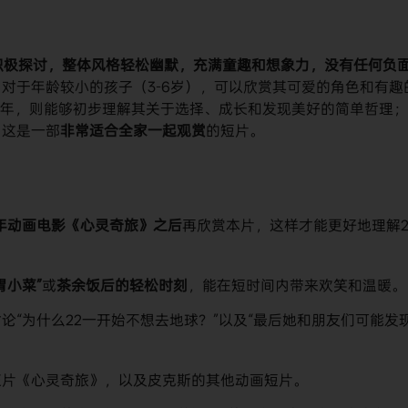
积极探讨，整体风格轻松幽默，充满童趣和想象力，没有任何负
​。对于年龄较小的孩子（3-6岁），可以欣赏其可爱的角色和有趣
青少年，则能够初步理解其关于选择、成长和发现美好的简单哲理
这是一部​
​非常适合全家一起观赏​
​的短片。
0年动画电影《心灵奇旅》之后​
​再欣赏本片，这样才能更好地理解2
小菜”​
​或​
​茶余饭后的轻松时刻​
​，能在短时间内带来欢笑和温暖。
讨论“为什么22一开始不想去地球？”以及“最后她和朋友们可能发
正片《心灵奇旅》，以及皮克斯的其他动画短片。