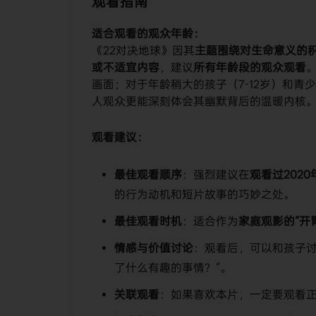
观看指南
​适合观看的观众年龄：​
《22对决地球》因其​
​主题围绕对生命意义的
或不适宜内容​
​，建议​
​所有年龄段的观众观看​
画面；对于年龄稍大的孩子（7-12岁）和
人观众更能深刻体会其幽默背后的温暖内核。
​观看建议：​
​最佳观看顺序​
​：强烈建议在​
​观看过202
的行为动机和短片故事的巧妙之处。
​最佳观看时机​
​：适合作为​
​家庭观影的“开胃
​情感与价值讨论​
​：观看后，可以和孩子
了什么有趣的事情？”。
​关联观看​
​：如果喜欢本片，一定要观看