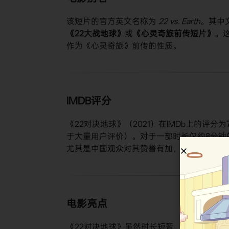
该短片的官方英文名称为
22 vs. Earth
。其中
《22大战地球》​
​或​
​《心灵奇旅前传短片》​
​
作为《心灵奇旅》前传的性质。
IMDB评分
《22对决地球》（2021）在IMDb上的评分为​
于大量用户评价）。对于一部时长仅约8分钟
尤其是中国观众对其赞誉有加，认为其完美
电影亮点
《22对决地球》虽然时长短暂，但亮点纷呈