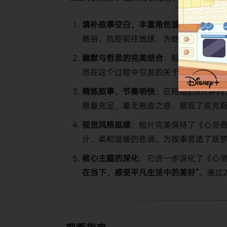
​填补故事空白，丰富角色弧光​
​：作为《
嫉俗、抗拒前往地球，为她后续的转变
​幽默与哲思的完美结合​
​：短片继承了皮克
而在这个过程中引发的关于“生命意义”
​精炼叙事，节奏明快​
​：在短短的8分钟
息量充足，毫无拖沓之感，展现了皮克
​视觉风格延续​
​：短片完美保持了《心灵
计、柔和温暖的色调，为故事营造了既
​核心主题的深化​
​：它进一步深化了《心
在当下，感受平凡生活中的美好”​
​。通