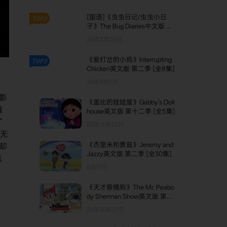
[国语]《虫虫日记/虫虫小日
TOP2
子》The Bug Diaries中文版 第
一季 [全12集]
25年3月26日
《爱打岔的小鸡》Interrupting
TOP3
Chicken英文版 第二季 [全8集]
24年8月1日
电影
《盖比的娃娃屋》Gabby’s Doll
辑
house英文版 第十二季 [全5集]
”
25年11月22日
真无
《杰里米和贾兹》Jeremy and
却
Jazzy英文版 第二季 [全30集]
真
6月11日
《天才眼镜狗》The Mr. Peabo
dy Sherman Show英文版 第三
季 [全13集]
24年10月27日