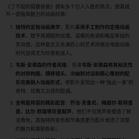
《了不起的狐狸爸爸》拥有多个引人入胜的亮点，使其成
为一部独具魅力的动画经典：
​独特的定格动画美学​
​：影片​
​采用手工制作的定格动画
技术​
​，赋予其细腻的纹理、温暖的色调和略显笨拙的
灵动感，这种复古又充满匠心的艺术风格在电脑动画
时代显得尤为珍贵和迷人。
​韦斯·安德森的作者风格​
​：导演​
​韦斯·安德森将其标志性
的对称构图、横移镜头、冷幽默对话和精心策划的配
乐完美融入动画形式​
​，使影片呈现出一种“独此一家”的
奇特、优雅又古怪的腔调。
​全明星阵容的精彩配音​
​：​
​乔治·克鲁尼、梅丽尔·斯特里
普、比尔·默瑞等巨星献声​
​，他们不仅用声音塑造了鲜
活角色，其独特的音色和节奏感更为影片增添了浓厚
的魅力和喜剧色彩。