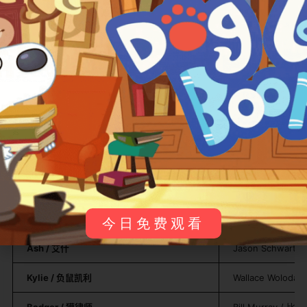
一场“地下大掠夺”！与此同时，艾什也试图通过帮助来自的
表兄克里斯托弗森来证明自己的价值。
最终，动物们成功举办了盛大的地下宴会，而三个农场主
仍愚蠢地守在洞口。狐狸爸爸不仅赢得了家人的原谅和尊
重，也找到了平衡天性与社会责任的方式，所有动物都在
团结中找到了属于自己的位置和快乐。
​主要角色介绍：​
角色名 (英文/中文)
配音演员
​Mr. Fox / 狐狸爸爸​
George Cloone
​Mrs. Fox / 狐狸妈妈​
Meryl Streep 
今日免费观看
​Ash / 艾什​
Jason Schwart
​Kylie / 负鼠凯利​
Wallace Wolod
​Badger / 獾律师​
Bill Murray / 比