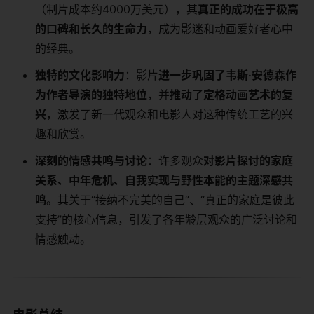
（制片成本约4000万美元），其​
​真正的成功在于极高
的口碑和长久的生命力​
​，成为影迷和动画爱好者心中
的经典。
​独特的文化影响力​
​：影片​
​进一步巩固了韦斯·安德森作
为作者导演的独特地位​
​，并​
​推动了定格动画艺术的复
兴​
​，激发了新一代观众和电影人对这种传统工艺的兴
趣和欣赏。
​深刻的情感共鸣与讨论​
​：许多观众​
​对影片探讨的家庭
关系、中年危机、自我实现与野性本能的主题深感共
鸣​
​。其关于“接纳不完美的自己”、“真正的家庭是彼此
支持”的核心信息，引发了各年龄层观众的广泛讨论和
情感触动。