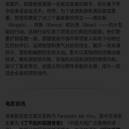
家展开，狐狸爸爸曾是一名偷窃家禽的高手，但在妻子怀
孕后承诺金盆洗手。然而，为了追求刺激和满足家庭需
要，他冒险策划了对三个最卑鄙农场主——博吉斯
（Boggis）、邦斯（Bunce）和比恩（Bean）——的大型
偷窃行动。这场行动引发了农场主们疯狂的报复，他们誓
要铲除狐狸一家。狐狸爸爸不得不带领家人和地下动物社
区的伙伴们，运用智慧和勇气对抗农场主，展开一场充满
妙计、冒险和幽默的生存大战。影片以其独特的定格动画
技术、暖色调视觉风格、诙谐的对话和深刻的情感内核，
探讨了家庭责任、自我认同与野性本能的主题，成为一部
适合全家欣赏的佳作。
电影别名
该电影的官方英文名称为
Fantastic Mr. Fox
。其中文译名
主要为​
​《了不起的狐狸爸爸》​
​（中国大陆广泛使用的译