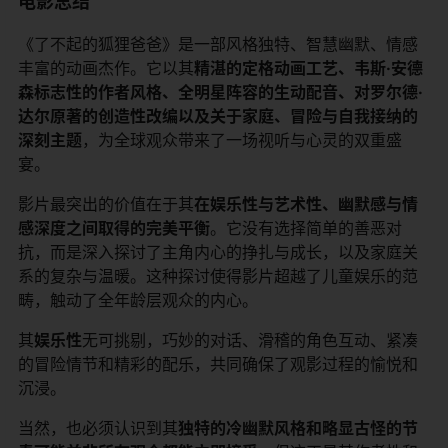
电影总结
《了不起的狐狸爸爸》是一部风格独特、智慧幽默、情感
丰富的动画杰作。它以其​
​精湛的定格动画工艺、韦斯·安德
森标志性的作者风格、全明星阵容的生动配音、对罗尔德·
达尔原著的创造性改编以及关于家庭、冒险与自我接纳的
深刻主题​
​，为全球观众带来了一场视听与心灵的双重盛
宴。
影片最突出的价值在于其​
​在娱乐性与艺术性、幽默感与情
感深度之间取得的完美平衡​
​。它没有选择简单的善恶对
抗，而是深入探讨了主角内心的挣扎与成长，以及家庭关
系的复杂与温暖。这种探讨使得影片超越了儿童娱乐的范
畴，触动了全年龄层观众的内心。
其​
​娱乐性​
​无可挑剔，巧妙的对话、滑稽的角色互动、紧凑
的冒险情节和精彩的配乐，共同确保了观影过程的愉悦和
沉浸。
当然，也必须认识到其​
​独特的冷幽默风格和略显古怪的节