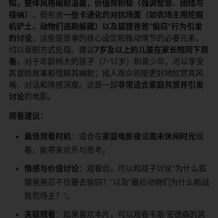
知，整体风格幽默温馨，价值观积极（强调智慧、团结与
接纳）​
​，但包含​
​一些卡通化的对抗场面（如农场主用挖掘
机铲土、动物们逃跑躲藏）以及狐狸爸爸“偷窃”行为引发
的讨论​
​，这些是故事的核心设定和推动情节的必要元素，
均以喜剧方式处理。建议​
​7岁及以上的儿童在家长陪同下观
看​
​。对于年龄稍大的孩子（7-12岁）和青少年，可以享受
其冒险故事和理解其幽默；成人观众则能更好地欣赏其风
格、对话和情感深度。这是一部​
​非常适合家庭共赏并引发
讨论​
​的电影。
​观看建议：​
​最佳观看时机​
​：适合在​
​家庭电影夜​
​或​
​周末休闲时光​
​观
看，能带来欢乐与思考。
​情感与价值讨论​
​：观看后，可以和孩子讨论“为什么狐
狸爸爸忍不住要去偷窃？”以及“最后动物们为什么能战
胜农场主？”。
​关联观看​
​：如果喜欢本片，可以观看韦斯·安德森的其