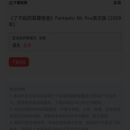
查看
下载权限
《了不起的狐狸爸爸》Fantastic Mr. Fox英文版 [2009
年]
您当前的等级为
游客
请先
登录
下载地址
免责申明：
1. 本站所有文章均来自用户分享或网络收集整理,仅供用户交流学
习，禁用商业用途或盈利，下载后请在24小时之内删除；
2. 本站只提供WEB页面服务，不参与录制、上传、存储，如本帖侵
犯到
任何版权问题，请告知本站将及时予与删除、断开链接；
3. 版权归原作者所有，本站仅提供展示信息，仅限用于试看学习和
参考，不得将上述资源用于商业或其它非法用途。