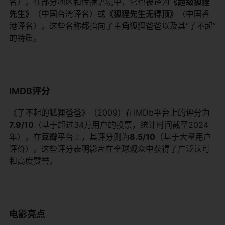
名）。在部分地区和传播语境中，它也被译为​
​《超级狐狸
先生》​
​（中国台湾译名）或​
​《狐狸先生无得顶》​
​（中国香
港译名）。这些名称都指向了主角狐狸爸爸以及其“了不起”
的特质。
IMDB评分
《了不起的狐狸爸爸》（2009）在IMDb平台上的评分为​
7.9/10​
​（基于超过34万用户的投票，统计时间截至2024
年）。在​
​豆瓣​
​平台上，其评分则为​
​8.5/10​
​（基于大量用户
评价）。这些评分表明影片在全球观众中获得了广泛认可
和高度赞誉。
电影亮点