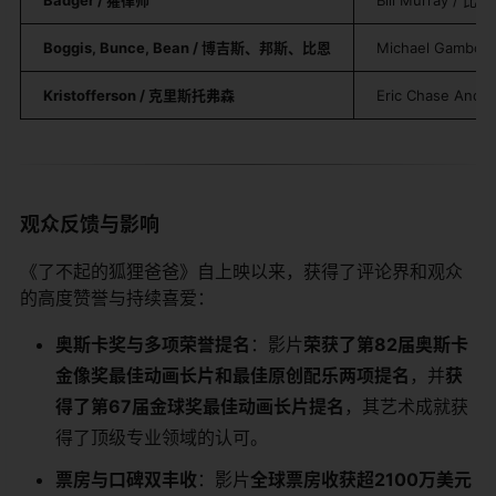
​Boggis, Bunce, Bean / 博吉斯、邦斯、比恩​
Michael Gambo
​Kristofferson / 克里斯托弗森​
Eric Chase An
观众反馈与影响
《了不起的狐狸爸爸》自上映以来，获得了评论界和观众
的高度赞誉与持续喜爱：
​奥斯卡奖与多项荣誉提名​
​：影片​
​荣获了第82届奥斯卡
金像奖最佳动画长片和最佳原创配乐两项提名​
​，并​
​获
得了第67届金球奖最佳动画长片提名​
​，其艺术成就获
得了顶级专业领域的认可。
​票房与口碑双丰收​
​：影片​
​全球票房收获超2100万美元​