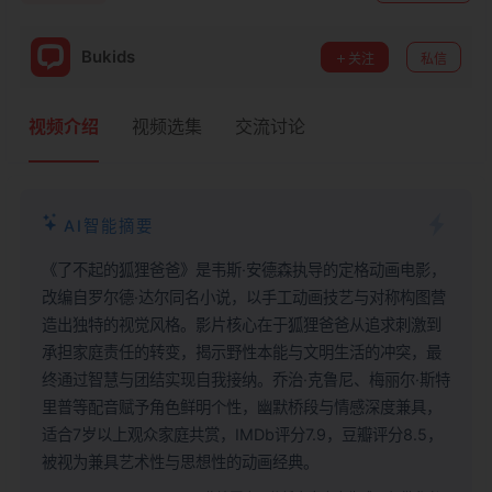
Bukids
关注
私信
视频介绍
视频选集
交流讨论
AI智能摘要
《了不起的狐狸爸爸》是韦斯·安德森执导的定格动画电影，
改编自罗尔德·达尔同名小说，以手工动画技艺与对称构图营
造出独特的视觉风格。影片核心在于狐狸爸爸从追求刺激到
承担家庭责任的转变，揭示野性本能与文明生活的冲突，最
终通过智慧与团结实现自我接纳。乔治·克鲁尼、梅丽尔·斯特
里普等配音赋予角色鲜明个性，幽默桥段与情感深度兼具，
适合7岁以上观众家庭共赏，IMDb评分7.9，豆瓣评分8.5，
被视为兼具艺术性与思想性的动画经典。