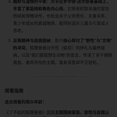
​幽默与温情的平衡​
​：故事​
​在罗尔德·达尔原著基础上，
丰富了家庭线和角色内心戏​
​。它既有机智诙谐的冒险
桥段和滑稽动作，也包含关于父亲责任、夫妻关系、
青少年成长的真诚情感，能同时逗乐儿童与引发成人
思考。
​反叛精神与自我接纳​
​：影片​
​核心探讨了“野性”与“文明”
的冲突​
​。狐狸爸爸对天性（偷窃）的挣扎与最终接
纳，以及“我们都是野生动物”的宣言，传递了关于拥抱
真我、差异共存的主题，富有深意却不乏轻松。
观看指南
​适合观看的观众年龄：​
《了不起的狐狸爸爸》因其​
​主题围绕家庭、冒险与自我认