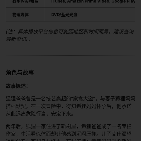
​数字购买/租赁​
​iTunes, Amazon Prime Video, Google Play, 
​物理媒体​
​DVD/蓝光光盘​
(注：具体播放平台信息可能因地区和时间而异，建议查询
最新资讯)。
角色与故事
​故事概述：​
狐狸爸爸曾是一名技艺高超的“家禽大盗”，与妻子狐狸妈妈
搭档默契。在一次冒险中，得知狐狸妈妈怀孕后，他承诺
从此远离危险行当，安定下来。
两年后，狐狸一家住进了新树屋，狐狸爸爸成了一名专栏
作家，生活看似体面却让他感到沉闷压抑。儿子艾什渴望