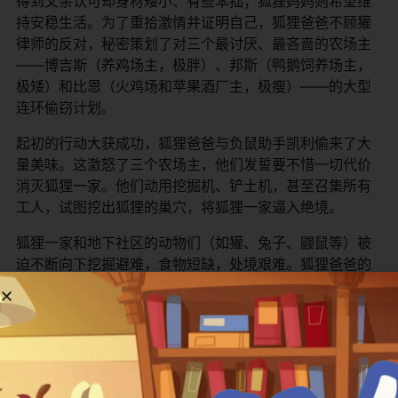
得到父亲认可却身材矮小、有些笨拙；狐狸妈妈则希望维
持安稳生活。为了重拾激情并证明自己，狐狸爸爸不顾獾
律师的反对，秘密策划了对三个最讨厌、最吝啬的农场主
——博吉斯（养鸡场主，极胖）、邦斯（鸭鹅饲养场主，
极矮）和比恩（火鸡场和苹果酒厂主，极瘦）——的大型
连环偷窃计划。
起初的行动大获成功，狐狸爸爸与负鼠助手凯利偷来了大
量美味。这激怒了三个农场主，他们发誓要不惜一切代价
消灭狐狸一家。他们动用挖掘机、铲土机，甚至召集所有
工人，试图挖出狐狸的巢穴，将狐狸一家逼入绝境。
狐狸一家和地下社区的动物们（如獾、兔子、鼹鼠等）被
迫不断向下挖掘避难，食物短缺，处境艰难。狐狸爸爸的
鲁莽行为让家人和邻居陷入危机，他也因此与狐狸妈妈产
生矛盾，并让儿子艾什感到失望。
在困境中，狐狸爸爸必须承担起责任。他发挥领导才能和
创造力，联合所有动物，制定了一个更大胆的计划：不是
继续逃跑，而是直接挖通通往三个农场主仓库的隧道，来