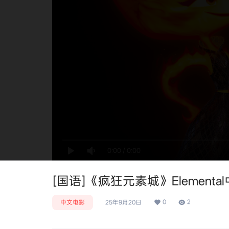
0:00
/
0:00
[国语]《疯狂元素城》Elemental中
0
2
中文电影
25年9月20日