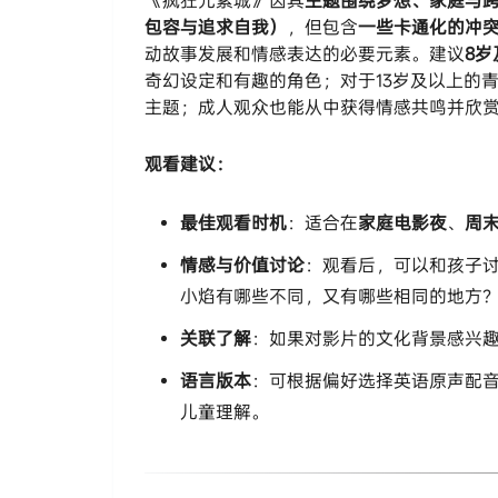
《疯狂元素城》因其​
​主题围绕梦想、家庭与
包容与追求自我）​
​，但包含​
​一些卡通化的冲
动故事发展和情感表达的必要元素。建议​
​8
奇幻设定和有趣的角色；对于13岁及以上的
主题；成人观众也能从中获得情感共鸣并欣赏
​观看建议：​
​最佳观看时机​
​：适合在​
​家庭电影夜​
​、​
​周
​情感与价值讨论​
​：观看后，可以和孩子
小焰有哪些不同，又有哪些相同的地方？
​关联了解​
​：如果对影片的文化背景感兴趣
​语言版本​
​：可根据偏好选择英语原声配
儿童理解。