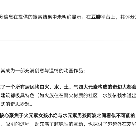
评分信息在提供的搜索结果中未明确显示。在​
​豆瓣​
​平台上，其评分为
使其成为一部充满创意与温情的动画作品：
建了一个所有居民均由火、水、土、气四大元素构成的奇幻大都会
市建筑都极具特色（如火族住在耐火材质的社区，水族依赖水道
斯式的奇思妙想。
​核心聚焦于火元素女孩小焰与水元素男孩阿波之间看似不可能的
解、吸引的过程，既充满了趣味性的互动，也探讨了超越外在差
。