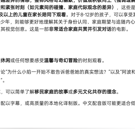
跨越差异的情感，整体风格奇幻幽默，价值观积极向上（强调理
突和紧张时刻（如元素间的碰撞、家庭代际观念的差异）​
​，这些
岁及以上的儿童在家长陪同下观看​
​。对于8-12岁的孩子，可以享受
青少年，则能够更好地理解其关于身份认同、家庭期望与追随内
其视觉创意。这是一部​
​非常适合家庭共赏并引发对话​
​的电影。
末休闲​
​或任何想要感受​
​温馨与奇幻冒险​
​的时刻观看。
讨论“为什么小焰一开始不敢告诉爸爸她的真实想法？”以及“阿波
”。
，可以简单了解​
​移民家庭的故事​
​或​
​多元文化共存的理念​
​。
音配以字幕，或高质量的本地化译制版。中文配音版可能更适合