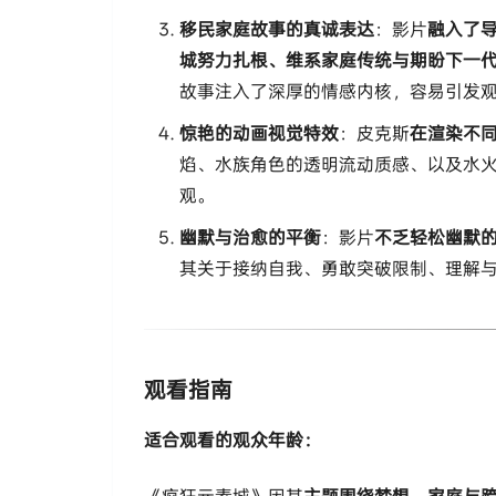
​移民家庭故事的真诚表达​
​：影片​
​融入了
城努力扎根、维系家庭传统与期盼下一代
故事注入了深厚的情感内核，容易引发
​惊艳的动画视觉特效​
​：皮克斯​
​在渲染不
焰、水族角色的透明流动质感、以及水
观。
​幽默与治愈的平衡​
​：影片​
​不乏轻松幽默
其关于接纳自我、勇敢突破限制、理解
观看指南
​适合观看的观众年龄：​