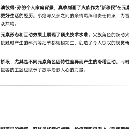
导演彼得·孙的个人家庭背景，真挚刻画了火族作为“新移民”在元
更好生活的经历​
​。小焰与父亲之间的亲情羁绊和责任传承，为
观众共鸣。
同元素形态和互动效果上展现了顶尖技术水准​
​。火族角色的跃动
火接触时产生的蒸汽等细节都栩栩如生，创造了令人惊叹的视觉
的桥段，尤其是不同元素角色因特性差异而产生的滑稽互动​
​。同
与包容的主题也赋予了故事治愈人心的力量。