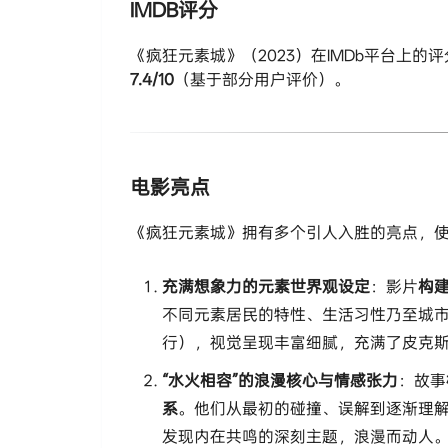
IMDB评分
《疯狂元素城》（2023）在IMDb平台上的
7.4/10​
​（基于部分用户评价）。
电影亮点
《疯狂元素城》拥有多个引人入胜的亮点，
​充满想象力的元素世界观设定​
​：影片​
​构
不同元素居民的特性、生活习性乃至城
行），视觉呈现丰富细腻，充满了皮克
​“水火相容”的浪漫核心与情感张力​
​：故事​
系​
​。他们从最初的碰撞、误解到逐渐理
发现内在共鸣的深刻主题，浪漫而动人