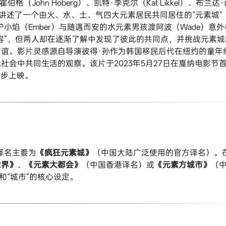
伯格（John Hoberg）、凯特·李克尔（Kat Likkel）、布兰达
。影片讲述了一个由火、水、土、气四大元素居民共同居住的“元素城”
女孩炉小焰（Ember）与随遇而安的水元素男孩渡阿波（Wade）意外
容”，但两人却在逐渐了解中发现了彼此的共同点，并挑战元素城
谊。影片灵感源自导演彼得·孙作为韩国移民后代在纽约的童年
会中共同生活的观察。该片于2023年5月27日在戛纳电影节
同步上映。
名主要为​
​《疯狂元素城》​
​（中国大陆广泛使用的官方译名）。
界》​
​、​
​《元素大都会》​
​（中国香港译名）或​
​《元素方城市》​
​（
和“城市”的核心设定。