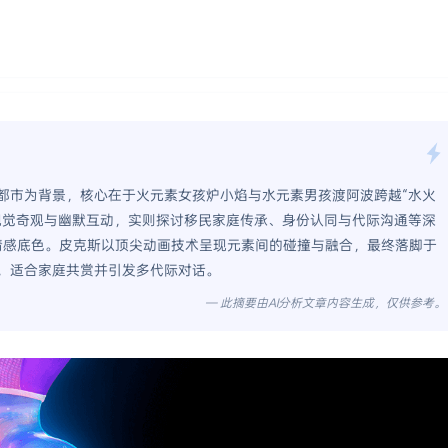
都市为背景，核心在于火元素女孩炉小焰与水元素男孩渡阿波跨越“水火
视觉奇观与幽默互动，实则探讨移民家庭传承、身份认同与代际沟通等深
情感底色。皮克斯以顶尖动画技术呈现元素间的碰撞与融合，最终落脚于
，适合家庭共赏并引发多代际对话。
— 此摘要由AI分析文章内容生成，仅供参考。