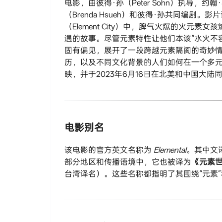
电影，由彼得·孙（Peter Sohn）执导，约翰·霍
（Brenda Hsueh）和彼得·孙共同编剧
（Element City）中，脾气火爆的火元素
遇的故事。尽管元素特性让他们本该“水火不
固有偏见，展开了一段跨越元素隔阂的奇妙情
历，以及不同文化背景的人们如何在一个多元社
映，并于2023年6月16日在北美和中国大陆
电影别名
该电影的官方英文名称为
Elemental
。其中文译
部分地区和传播语境中，它也被译为​
​《元素世
台湾译名）。这些名称都指明了其围绕“元素”