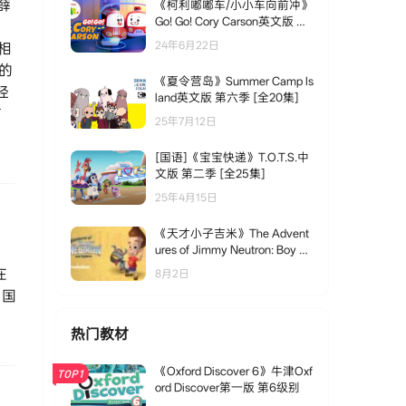
·薛
《柯利嘟嘟车/小小车向前冲》
Go! Go! Cory Carson英文版 第
五季 [全17集]
24年6月22日
相
的
《夏令营岛》Summer Camp Is
经
land英文版 第六季 [全20集]
首
25年7月12日
[国语]《宝宝快递》T.O.T.S.中
文版 第二季 [全25集]
25年4月15日
《天才小子吉米》The Advent
ures of Jimmy Neutron: Boy Ge
nius英文版 第二季 [全17集]
在
8月2日
中国
热门教材
《Oxford Discover 6》牛津Oxf
TOP1
ord Discover第一版 第6级别