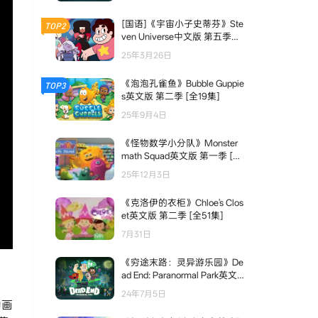
[国语]《宇宙小子史蒂芬》Ste
TOP2
ven Universe中文版 第五季
[全28集]
25年3月26日
《泡泡孔雀鱼》Bubble Guppie
TOP3
s英文版 第二季 [全19集]
25年9月4日
《怪物数学小分队》Monster
math Squad英文版 第一季 [全
30集]
25年12月3日
《克洛伊的衣柜》Chloe's Clos
et英文版 第二季 [全51集]
7月31日
《穷途末路：灵异游乐园》De
ad End: Paranormal Park英文
版 第一季 [全10集]
24年7月5日
动画