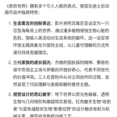
《奇异世界》拥有多个引人入胜的亮点，使其在迪士尼动
画作品中独具特色：
​生态寓言的创新表达​
​：影片将阿瓦隆尼亚设定为一只
巨型海龟背上的世界，通过潘多植物侵蚀生物心脏的
危机，隐喻人类活动对生态系统的破坏。这一设定将
环保主题具象化为冒险主线，以儿童可理解的方式传
递可持续发展理念。
​三代家族的成长弧光​
​：杰格的固执探险精神、赛奇的
保守农场主立场与伊桑的开放好奇心，代表不同世代
的价值冲突。三人在冒险中从对立到协作的过程，自
然呈现了代际理解与家庭和解的普世主题。
​视觉设计的奇幻美学​
​：地下世界以荧光色植被、透明
生物与几何地形构建超现实景观，红色触手生物“收割
者”与蓝色凝胶状生物“斯普拉特”的设计融合有机与机
械元素，展现皮克斯级动画工艺。