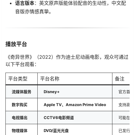
​语言版本​
​：英文原声版能体验配音的生动性，中文配
音版亦情感真挚。
播放平台
《奇异世界》（2022）作为迪士尼动画电影，观众可通过
以下平台观看：
平台类型
平台名称
备注
​流媒体服务​
​Disney+​
官方首选
​数字购买​
​Apple TV、Amazon Prime Video​
支持高清
​电视播出​
​CCTV6电影频道​
可能在中
​物理媒体​
​DVD/蓝光光盘​
已发行家