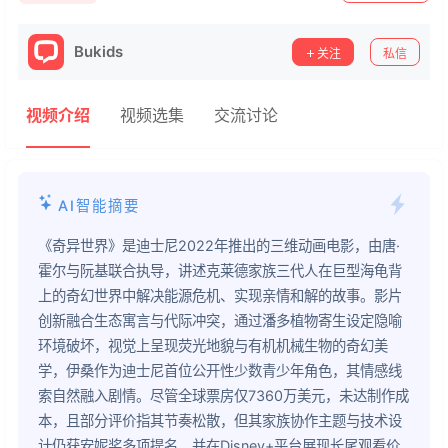
Bukids
关注
私信
视频介绍
视频选集
交流讨论
AI智能摘要
《奇异世界》是迪士尼2022年推出的三维动画电影，由唐·
霍尔与阮基联合执导，讲述克莱德家族三代人在巨型海龟背
上的奇幻世界中解决能源危机、实现亲情和解的故事。影片
创新融合生态寓言与代际冲突，通过潘多植物寄生设定隐喻
环境破坏，视觉上呈现荧光地貌与有机机械生物的奇幻美
学，伊桑作为迪士尼首位公开性少数青少年角色，其情感线
索自然融入剧情。尽管全球票房仅7360万美元，未达制作成
本，且部分评价指其节奏松散，但其家族协作主题与技术设
计仍获安妮奖多项提名，并在Disney+平台展现长尾观看价