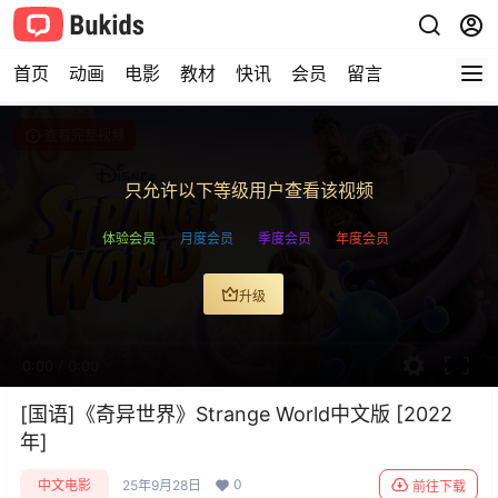
首页
动画
电影
教材
快讯
会员
留言
查看完整视频
只允许以下等级用户查看该视频
体验会员
月度会员
季度会员
年度会员
升级
0:00
/
0:00
[国语]《奇异世界》Strange World中文版 [2022
年]
0
中文电影
25年9月28日
前往下载