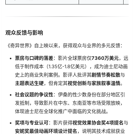
观众反馈与影响
《奇异世界》自上映以来，获得观众与业界的多元反馈：
​票房与口碑的落差​
​：影片全球票房仅​
​7360万美元​
​，远
低于制作成本（1.35亿-1.8亿美元），成为迪士尼动画
史上的商业失利案例。影评人批评其​
​剧情节奏松散​
​与​
主题表达生硬​
​，但肯定其​
​视觉创新与家族叙事温情​
​。
​社会议题的争议性​
​：伊桑的性少数身份在部分地区引
发抵制，导致影片在中东、东南亚等市场受限放映，
体现迪士尼在全球化推广中面临的文化挑战。
​奖项与专业认可​
​：影片获得​
​视觉效果协会奖4项提名​
​与​
安妮奖最佳动画环境设计提名​
​，说明其技术成就获业