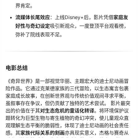
界肯定。
​流媒体长尾效应​
​：上线Disney+后，影片凭借​
​家庭友
好性与奇幻设定​
​吸引新观众，一度登顶平台观看榜，
弥补了院线表现不足。
电影总结
《奇异世界》是一部视觉华丽、主题宏大的迪士尼动画冒
险作品。它通过克莱德家族的三代冒险，以生态寓言包裹
家庭成长故事，在创新世界观与传统价值观间寻求平衡，
虽叙事存在争议，但仍贡献了独特的艺术尝试。 影片最突
出的价值在于其​
​对生态危机的童话化转译​
​。将环境保护议
题转化为巨型生物与寄生植物的奇幻冲突，使儿童观众直
观理解生态平衡的脆弱性，体现了迪士尼动画的社会责任
感。其​
​家族代际关系的刻画​
​亦具现实意义，杰格与赛奇从