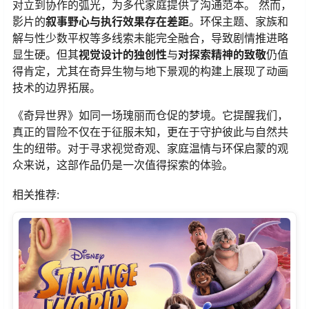
对立到协作的弧光，为多代家庭提供了沟通范本。 然而，
影片的​
​叙事野心与执行效果存在差距​
​。环保主题、家族和
解与性少数平权等多线索未能完全融合，导致剧情推进略
显生硬。但其​
​视觉设计的独创性​
​与​
​对探索精神的致敬​
​仍值
得肯定，尤其在奇异生物与地下景观的构建上展现了动画
技术的边界拓展。
《奇异世界》如同一场瑰丽而仓促的梦境。它提醒我们，
真正的冒险不仅在于征服未知，更在于守护彼此与自然共
生的纽带。对于寻求视觉奇观、家庭温情与环保启蒙的观
众来说，这部作品仍是一次值得探索的体验。
相关推荐: