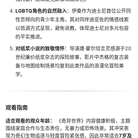
​LGBTQ角色的自然融入​
​：伊桑作为迪士尼首位公开同
性恋倾向的青少年主角，其对同伴迪亚佐的情感线索
以低调方式呈现，避免说教，体现迪士尼对多元包容
的平实推进。
​对纸浆小说的致敬情怀​
​：导演唐·霍尔坦言灵感源于20
世纪廉价纸浆杂志的探险故事，影片中杰格的复古装
备与地图绘制场景均复刻此类作品的浪漫化冒险美
学。
观看指南
​适合观看的观众年龄：​
​ 《奇异世界》内容健康积极，主题
围绕家庭合作与生态责任，无暴力或恐怖场景。其冲突表
现为奇幻生物追逐与轻度冒险紧张感，因此非常适合​
​7岁及