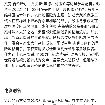
杰克·吉伦哈尔、丹尼斯·奎德、刘玉玲等明星参与配音。影
片于2022年11月23日在美国上映，片长102分钟，采用三
维动画技术制作，以奇幻冒险为主题，讲述克莱德家族三
代人在神秘地下世界探索与和解的故事。故事背景设定在
虚构国度阿瓦隆尼亚，少年伊桑·克莱德随父亲赛奇与祖父
杰格深入未知之地，调查能源植物潘多的枯萎危机，却发
现世界背后隐藏的生命奥秘。影片通过家族代际冲突与协
作，融合生态寓言与亲情成长，配以亨利·杰克曼创作的冒
险风格音乐，荣获安妮奖最佳动画视觉效果等多项提名。
作为迪士尼首部采用100周年纪念片头的动画长片，其创新
世界观与视觉设计成为亮点，虽票房未达预期，但延续了
迪士尼动画对家庭价值与探索精神的传统表达。
电影别名
影片的官方英文名称为
Strange World
。在中文语境中，