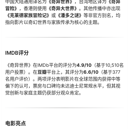
中国大陆通用译名为​
​《奇异世界》​
​，台湾地区译为​
​《奇异
冒险》​
​，香港则使用​
​《奇异大世界》​
​。其他传播中亦出现​
《克莱德家族冒险记》​
​或​
​《潘多之谜》​
​等非官方别名，均
指向影片以奇幻世界与家族传承为核心的主题。
IMDB评分
《奇异世界》在IMDb平台的评分为​
​4.9/10​
​（基于10,510名
用户投票）。在​
​豆瓣​
​平台上，其评分为​
​6.6/10​
​（基于377
名用户评价）。两项评分表明影片在全球范围内获得中等
偏下的认可，票房与口碑均未达迪士尼常规水平，但其视
觉创新与家庭主题仍获部分观众肯定。
电影亮点