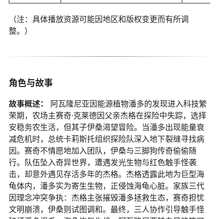
（注：具体播放资源可能因地区和版权变更而有所调
整。）
角色与故事
​故事概述：​
​ 阿瓦隆尼亚因能源植物潘多的发现进入科技繁
荣期，农场主赛奇·克莱德因父亲杰格在探险中失踪，选择
安稳务农生活，但其子伊桑渴望冒险。当潘多出现能量衰
减危机时，总统卡莉斯托组织探险队深入地下裂缝寻找病
因。赛奇不情愿地加入团队，伊桑与三脚狗传奇偷偷随
行。队伍坠入奇异世界，遭遇发光生物与红色触手怪袭
击，却意外遇见存活多年的杰格。杰格透露此地为巨型海
龟体内，潘多实为寄生生物，正侵蚀海龟心脏。家族三代
因理念冲突争执：杰格主张摧毁潘多拯救生态，赛奇担忧
文明崩溃，伊桑则试图调和。最终，三人协作引导触手怪