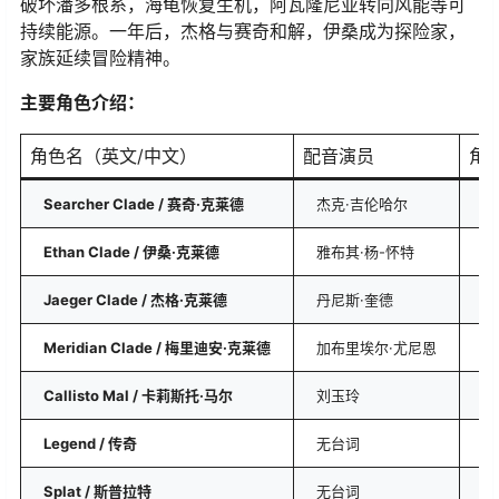
破坏潘多根系，海龟恢复生机，阿瓦隆尼亚转向风能等可
持续能源。一年后，杰格与赛奇和解，伊桑成为探险家，
家族延续冒险精神。 ​
主要角色介绍：​
角色名（英文/中文）
配音演员
角
​Searcher Clade / 赛奇·克莱德​
杰克·吉伦哈尔
杰
​Ethan Clade / 伊桑·克莱德​
雅布其·杨-怀特
赛
​Jaeger Clade / 杰格·克莱德​
丹尼斯·奎德
传
​Meridian Clade / 梅里迪安·克莱德​
加布里埃尔·尤尼恩
赛
​Callisto Mal / 卡莉斯托·马尔​
刘玉玲
阿
​Legend / 传奇​
无台词
伊
​Splat / 斯普拉特​
无台词
蓝