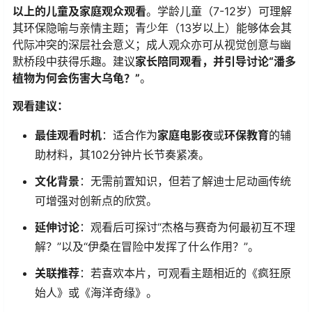
以上的儿童及家庭观众观看​
​。学龄儿童（7-12岁）可理解
其环保隐喻与亲情主题；青少年（13岁以上）能够体会其
代际冲突的深层社会意义；成人观众亦可从视觉创意与幽
默桥段中获得乐趣。建议​
​家长陪同观看，并引导讨论“潘多
植物为何会伤害大乌龟？”​
​。
​观看建议：​
​最佳观看时机​
​：适合作为​
​家庭电影夜​
​或​
​环保教育​
​的辅
助材料，其102分钟片长节奏紧凑。
​文化背景​
​：无需前置知识，但若了解迪士尼动画传统
可增强对创新点的欣赏。
​延伸讨论​
​：观看后可探讨“杰格与赛奇为何最初互不理
解？”以及“伊桑在冒险中发挥了什么作用？”。
​关联推荐​
​：若喜欢本片，可观看主题相近的《疯狂原
始人》或《海洋奇缘》。