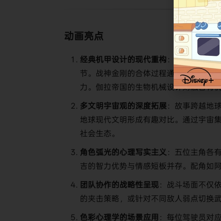
动画亮点
​经典机甲设计的现代重构​
​：动画在保留
节。战神金刚的合体过程通过粒子特效
力。伽拉帝国的生物机械设计则融合有
​多文明宇宙观的深度拓展​
​：故事跨越地
地球现代文明形成有趣对比。通过宇宙
社会生态。
​角色弧光的心理写实主义​
​：五位主角各
吉的智力优势与情感短板并存。配角如
​团队协作的战略性呈现​
​：战斗场面不仅
的夹击策略，或针对不同敌人弱点切换武
​色彩心理学的场景应用​
​：每位驾驶员对