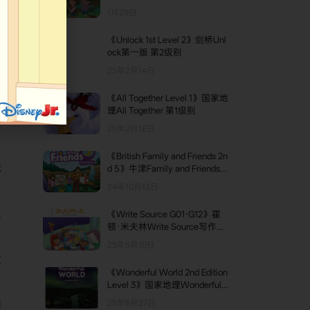
级别
1月29日
《Unlock 1st Level 2》剑桥Unl
ock第一版 第2级别
25年2月14日
《All Together Level 1》国家地
击
理All Together 第1级别
25年2月18日
与
《British Family and Friends 2n
际
d 5》牛津Family and Friends
第二版（英版）第5级别
24年10月13日
皮
《Write Source G01-G12》霍
顿·米夫林Write Source写作教
。
材 G01-G12级别
25年5月10日
攻
《Wonderful World 2nd Edition
Level 3》国家地理Wonderful
World第二版 第3级别
25年6月27日
狮