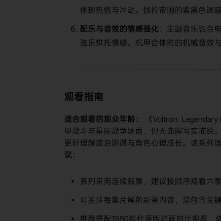
体现热情与冲动。伽拉帝国的紫黑色调
​配乐与音效的情感强化​
​：主题音乐融合
弦乐烘托情感。机甲合体时的机械音效
观看指南
​适合观看的观众年龄：​
​ 《Voltron: Legend
甲战斗与星际战争场面，但无血腥写实描绘。
更好理解政治阴谋与角色心理成长。该系列适
议：​
系列采用连续叙事，建议按顺序观看六
可关注每集片尾的彩蛋内容，常包含关
推荐搭配1980年代原版动画对比观看