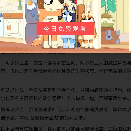
今日免费观看
原版五狮合体核心设定的基础上，采用3D建模技术增强机械细
与动态镜头多角度呈现，金属质感与光效渲染使战斗场面更具冲
机曲线与尖锐棱角，形成视觉对立。
球、阿尔特亚星、伽拉帝国等多重空间，阿尔特亚人的魔法科技
集市、古代遗迹等场景展示不同种族的生存状态，构建丰富的星
有鲜明成长线：希罗从孤僻到学会信任，兰斯由轻浮转向担当，
阿尔特亚公主阿劳拉的政治困境与个人抉择，增加了叙事层次感
依赖机甲威力，更强调战术配合。如利用红狮速度诱敌、黑狮强
器形态，体现"智慧优于蛮力"的战斗哲学。
应机甲色调与性格挂钩：希罗的黑狮象征领导与稳重，兰斯的红