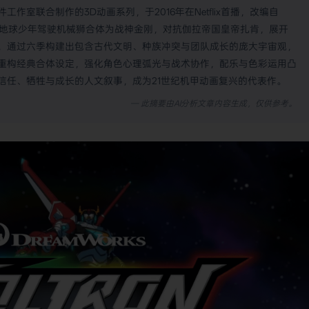
室联合制作的3D动画系列，于2016年在Netflix首播，改编自
名地球少年驾驶机械狮合体为战神金刚，对抗伽拉帝国皇帝扎肯，展开
，通过六季构建出包含古代文明、种族冲突与团队成长的庞大宇宙观，
代技术重构经典合体设定，强化角色心理弧光与战术协作，配乐与色彩运用凸
信任、牺牲与成长的人文叙事，成为21世纪机甲动画复兴的代表作。
— 此摘要由AI分析文章内容生成，仅供参考。