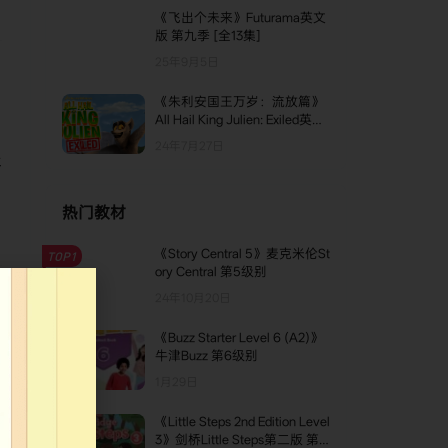
《飞出个未来》Futurama英文
版 第九季 [全13集]
25年9月5日
《朱利安国王万岁：流放篇》
All Hail King Julien: Exiled英文
版 [全13集]
24年7月27日
平
热门教材
《Story Central 5》麦克米伦St
TOP1
ory Central 第5级别
24年10月20日
《Buzz Starter Level 6 (A2)》
TOP2
牛津Buzz 第6级别
1月29日
《Little Steps 2nd Edition Level
TOP3
3》剑桥Little Steps第二版 第3