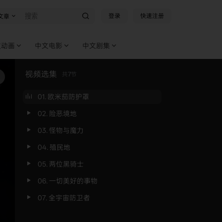
登录
快速注册
文章
文动画
中文电影
中文剧集
视频选集
共
7
节
01. 欧米茄防护罩
02. 险恶境地
03. 怪物与魔力
04. 殖民地
05. 两位黑骑士
06. 一切美好的事物
07. 全宇宙防卫者