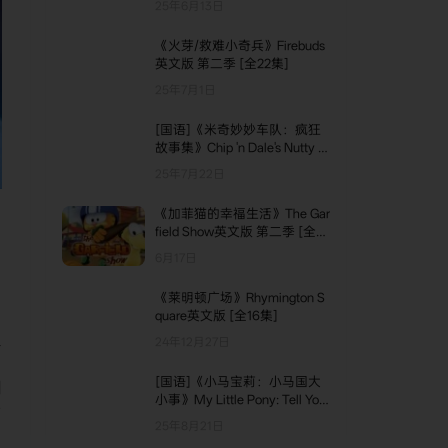
25年6月13日
《火芽/救难小奇兵》Firebuds
英文版 第二季 [全22集]
25年7月1日
[国语]《米奇妙妙车队：疯狂
故事集》Chip 'n Dale's Nutty T
ales中文版 第二季 [全10集]
25年7月22日
《加菲猫的幸福生活》The Gar
field Show英文版 第二季 [全41
集]
6月17日
《莱明顿广场》Rhymington S
quare英文版 [全16集]
星
24年12月27日
[国语]《小马宝莉：小马国大
团
小事​​》My Little Pony: Tell Your
世
Tale中文版 第二季 [全7集]
25年8月21日