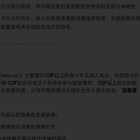
暗示压抑与邪恶，阿尔特亚星的蓝银配色则传递科技感与神秘性
电子乐与交响乐，战斗时采用急促鼓点增强紧张感，文戏段落则
与能量嗡鸣声形成标志性听觉符号。
ary Defender》主要面向​
​10岁以上​
​的青少年及成人观众。内容包含机
​
​10-12岁​
​观众可专注于机甲合体与冒险情节；​
​13岁以上​
​观众则能
合家庭共赏，父母可借剧情讨论团队合作与责任担当。 ​
​观看建
季内容以把握角色发展脉络。
键剧情暗示或角色背景补充。
，体会经典元素与现代改编的异同。