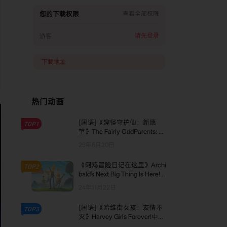
您的下载权限
查看全部权限
请先登录
游客
下载地址
热门动画
[国语]《趣怪守护仙：新愿
TOP1
望》The Fairly OddParents: A
New Wish中文版 第二季 [全10
25年6月20日
集]
《阿鸡冒险日记在这里》Archi
TOP2
bald's Next Big Thing Is Here!英
文版 第一季 [全6集]
24年11月22日
[国语]《哈维街女孩：友情不
TOP3
灭》Harvey Girls Forever!中文
版 第二季 [全13集]