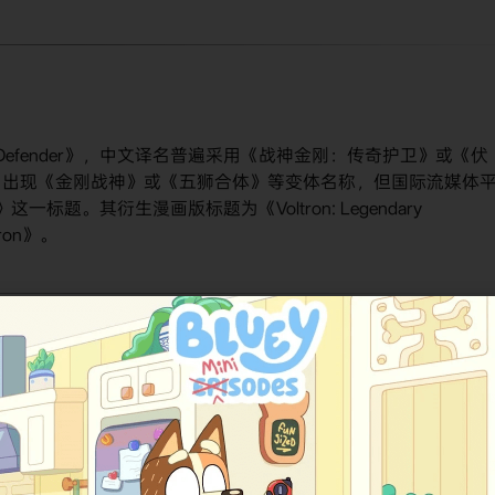
dary Defender》，中文译名普遍采用《战神金刚：传奇护卫》或《伏
曾出现《金刚战神》或《五狮合体》等变体名称，但国际流媒体
nder》这一标题。其衍生漫画版标题为《Voltron: Legendary
ron》。
得​
​8.2分​
​的评分（截至2024年数据），观众评价多集中于其画面
系列评分达​
​8.7分​
​，尤其是对经典IP的现代化处理与团队成长描