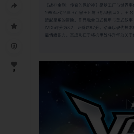
《战神金刚：传奇的保护神》是梦工厂与世界事件工作
1980年代经典《百兽王》与《机甲舰队》。五
跨越星系的冒险。作品融合日式机甲与美式叙事
IMDb评分为8.2，豆瓣达8.7分。动画以现
显情绪张力。其成功在于将机甲战斗升华为关于
0