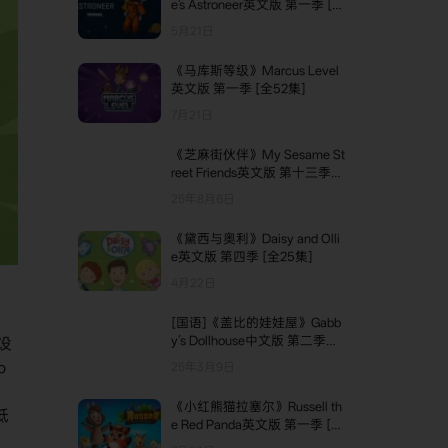
e's Astroneer英文版 第一季 [全
18集]
5月21日
《马库斯等级》Marcus Level
英文版 第一季 [全52集]
7月21日
《芝麻街伙伴》My Sesame St
reet Friends英文版 第十三季
[全13集]
25年8月6日
《黛西与奥利》Daisy and Olli
e英文版 第四季 [全25集]
4月22日
[国语]《盖比的娃娃屋》Gabb
y’s Dollhouse中文版 第二季
者设
[全8集]
o
25年3月9日
。
《小红熊猫拉塞尔》Russell th
低
e Red Panda英文版 第一季 [全
14集]