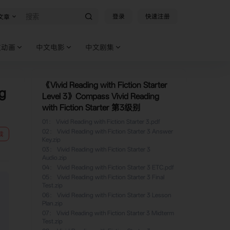
登录
快速注册
文章
文动画
中文电影
中文剧集
《Vivid Reading with Fiction Starter
ng
Level 3》Compass Vivid Reading
with Fiction Starter 第3级别
01
：
Vivid Reading with Fiction Starter 3.pdf
02
：
Vivid Reading with Fiction Starter 3 Answer
载
Key.zip
03
：
Vivid Reading with Fiction Starter 3
Audio.zip
04
：
Vivid Reading with Fiction Starter 3 ETC.pdf
05
：
Vivid Reading with Fiction Starter 3 Final
Test.zip
06
：
Vivid Reading with Fiction Starter 3 Lesson
Plan.zip
07
：
Vivid Reading with Fiction Starter 3 Midterm
Test.zip