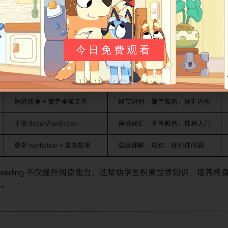
ols（互动白板工具）、在线练习和额外阅读文本，支持混合教学。
构和关键特征：
今日免费观看
文本类型重点
核心技能焦点
简单 fiction + 基础 nonfiction
基本词汇、句子理解、朗读习惯
短篇故事 + 简单事实文本
细节识别、简单推断、词汇匹配
平衡 fiction/nonfiction
语境词汇、主旨概括、推理入门
更多 nonfiction + 复杂故事
高级理解、总结、批判性问题
Reading 不仅提升阅读能力，还帮助学生积累世界知识，培养终
择。