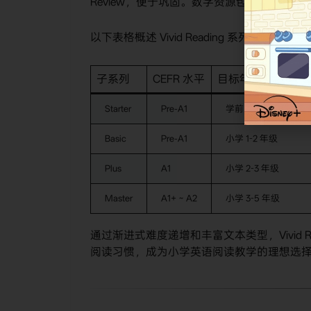
Review，便于巩固。数字资源包括 iTo
以下表格概述 Vivid Reading 系列级别结
子系列
CEFR 水平
目标年级/年龄示例
Starter
Pre-A1
学前 ~ 小学 1 年级
Basic
Pre-A1
小学 1-2 年级
Plus
A1
小学 2-3 年级
Master
A1+ ~ A2
小学 3-5 年级
通过渐进式难度递增和丰富文本类型，Vivid 
阅读习惯，成为小学英语阅读教学的理想选