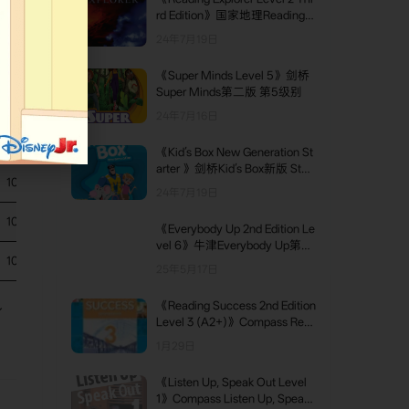
rd Edition》国家地理Reading E
xplorer第三版 第2级别
24年7月19日
《Super Minds Level 5》剑桥
Super Minds第二版 第5级别
典型单元数量
页数/尺寸示例
24年7月16日
10-12
136p / 210×278 mm
《Kid’s Box New Generation St
arter 》剑桥Kid’s Box新版 Start
10-12
136p / 210×278 mm
er级别
24年7月19日
10-12
136p / 210×278 mm
《Everybody Up 2nd Edition Le
vel 6》牛津Everybody Up第二
10-12
136p / 210×278 mm
版 第6级别
25年5月17日
《Reading Success 2nd Edition
身
Level 3 (A2+)》Compass Rea
ding Success第二版 第3级别
1月29日
《Listen Up, Speak Out Level
1》Compass Listen Up, Speak