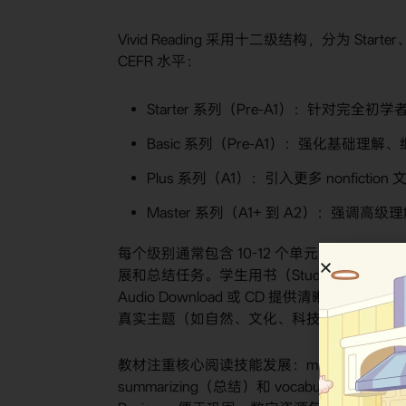
Vivid Reading 采用十二级结构，分为 Star
CEFR 水平：
Starter 系列（Pre-A1）：针对
Basic 系列（Pre-A1）：强化基础理
Plus 系列（A1）：引入更多 nonfict
Master 系列（A1+ 到 A2）：强
每个级别通常包含 10-12 个单元，每单
展和总结任务。学生用书（Student Bo
Audio Download 或 CD 提供清
真实主题（如自然、文化、科技），逐步增
教材注重核心阅读技能发展：main idea（主旨）、
summarizing（总结）和 vocabulary in 