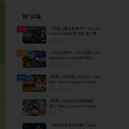
热门动画
《地球上最后的孩子》The Las
TOP1
t Kids On Earth英文版 第二季
[全10集]
25年6月11日
《马达加斯加：小小狂野》Ma
TOP2
dagascar: A Little Wild英文版
第八季 [全7集]
24年7月13日
[国语]《内裤超人历险记》The
TOP3
Epic Tales of Captain Underpa
nts中文版 第二季 [全13集]
25年3月19日
[国语]《会说话的汤姆猫家
族》Talking Tom and Friends中
文版 第五季 [全26集]
7月4日
《坦克的异星探险家》Tanke