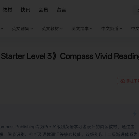
教材
快讯
会员
留言
英文剧集
英文教材
英文绘本
中文频道
中
n Starter Level 3》Compass Vivid Readi
前往下
Level 3》是Compass Publishing专为Pre-A1级别英语学习者设计的阅读教材，通过虚
解、细节识别、推断及语境词汇等核心技能。该级别以十二级渐进体系为