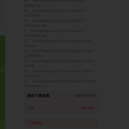
08
：
Vivid Reading with Fiction Starter 3
Syllabus.zip
09
：
Vivid Reading with Fiction Starter 3
TG(EN).zip
10
：
Vivid Reading with Fiction Starter 3
Transcripts.zip
11
：
Vivid Reading with Fiction Starter 3
Translations.zip
12
：
Vivid Reading with Fiction Starter 3 Unit
Test.zip
13
：
Vivid Reading with Fiction Starter 3 Word
List(EN).xlsx
14
：
Vivid Reading with Fiction Starter 3 Word
List.zip
15
：
Vivid Reading with Fiction Starter 3 Word
Test en.zip
16
：
Vivid Reading with Fiction Starter 3 Writing
Worksheets.zip
您的下载权限
查看全部权限
请先登录
游客
下载地址