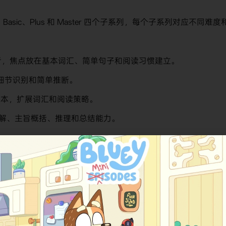
ter、Basic、Plus 和 Master 四个子系列，每个子系列对应不同难度
完全初学者，焦点放在基本词汇、简单句子和阅读习惯建立。
解、细节识别和简单推断。
ion 文本，扩展词汇和阅读策略。
调高级理解、主旨概括、推理和总结能力。
元以一篇核心阅读文本为主，搭配预读活动、词汇练习、理解题、词
ok）采用全彩设计，包含生动插图、音频支持和数字资源链接；配套
晰朗读，帮助学生改善发音和听读结合能力。系列强调分层阅读：从简单故事
加文本长度和复杂度，确保学生在可控难度下获得成功体验。
details（细节）、inference（推断）、reference（指代）
context（语境词汇）。每个单元末尾设置 Review 部分和 Vocabulary