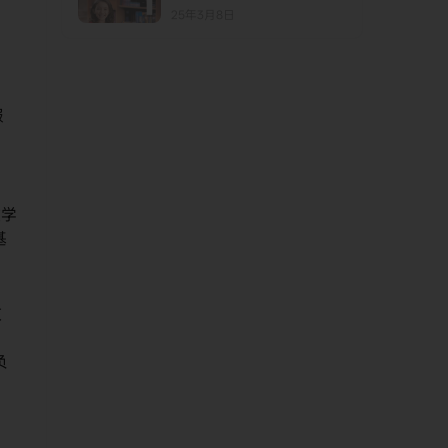
Out 第1级别
25年3月8日
服
教学
基
教
。
负