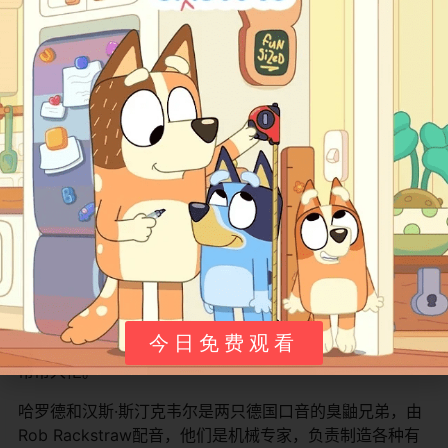
派发新案件，口头禅是“CLADE就靠你们了！”她是团队的
坚强后盾，关键时刻还会展现自己的本领。
比尔和吉尔是一对老鼠兄妹，由Darren Foreman和
Harriet Carmichael配音，他们是“老鼠小队”成员，负责从
新闻车里发现新谜案，还喜欢唱歌和玩音乐。每集结束
时，他们会主持“事实档案”环节，分享本集动物的有趣知
识，是可爱的信息提供者。
R.O.N.是一架智能飞机，由Rob Rackstraw配音，全称
Robotic Onboard Navigator。它是萨姆和凯特的专属交
通工具，能变成不同模式，提供导航和全息显示，性格机
智爱聊天，总和大家开小玩笑，是旅途中的好伙伴。
克鲁机器人是由斯汀克韦尔兄弟发明的球形小助手，专门
今日免费观看
用来扫描脚印、收集信息和分析线索，它们小巧可爱，经
常帮大忙。
哈罗德和汉斯·斯汀克韦尔是两只德国口音的臭鼬兄弟，由
Rob Rackstraw配音，他们是机械专家，负责制造各种有