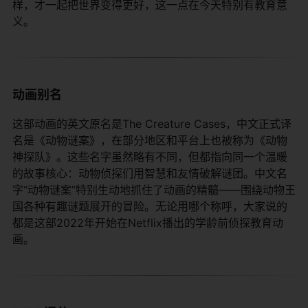
样，才一起把世界变得更好，这一点在今天特别有教育意
义。
动画别名
这部动画的英文原名是The Creature Cases，中文正式译
名是《动物谜案》，在部分地区和平台上也被称为《动物
神探队》。这些名字虽然略有不同，但都指向同一个温暖
的故事核心：动物侦探们用智慧和友情破解谜团。中文名
字“动物谜案”特别生动地抓住了动画的精髓——围绕动物王
国各种有趣谜题展开的冒险。无论用哪个称呼，大家说的
都是这部2022年开始在Netflix播出的学龄前侦探教育动
画。