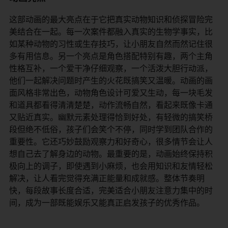
这部动画的最大亮点在于它把真实动物知识和侦探冒险完
美结合在一起。每一次案件都融入真实的生物学事实，比
如某种动物的习性或生存技巧，让小朋友自然而然记住很
多有用信息。另一个亮点是角色搭配特别有趣，两个主角
性格互补，一个爱干净仔细观察，一个活泼大胆行动派，
他们一起解决问题时产生的火花既搞笑又温暖。动画的画
面风格非常出色，动物角色设计可爱又生动，每一块毛发
和道具都看得清清楚楚，动作流畅自然，看起来既像卡通
又贴近真实。幽默元素处理得恰到好处，有轻微的搞笑桥
段但绝不低俗，孩子们会笑个不停，同时学到团队合作的
重要性。它还巧妙鼓励观察力和好奇心，很多情节会让人
想自己去了解身边的动物。最重要的是，动画始终保持积
极向上的调子，即使遇到小麻烦，也会用知识和友情轻松
解决，让人看完觉得充满正能量和成就感。整体节奏明
快，每段故事长度合适，完美适合小朋友注意力集中的时
间，成为一部既能娱乐又能真正启发孩子的优秀作品。