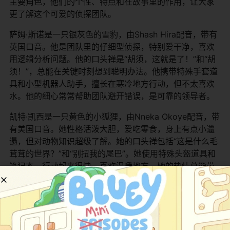
主要角色，他们的个性、特点和在故事里的作用，让大家
更了解这个可爱的侦探团队。
萨姆·斯诺是一只银灰色的雪豹，由Shash Hira配音，带有
英国口音。他是团队里的仔细型侦探，特别爱干净，喜欢
用逻辑分析问题。他的口头禅是“胡须，这就是了！”和“胡
须！”，总能在关键时刻想到聪明办法。他携带特殊手套道
具和小型机器人助手，擅长在寒冷地方行动，但不太喜欢
水。他的细心常常帮助团队避开错误，是可靠的领导者。
凯特·凯西是一只黄色的小狐狸，由Nneka Okoye配音，带
有美国口音。她性格活泼大胆，爱吃零食，身上有点小邋
遢，但对动物知识超级了解。她的口头禅包括“这是什么毛
茸茸的世界？”和“别扭我的尾巴”。她使用特殊头盔道具和
笔记本，行动起来很快，喜欢温暖地方。她的热情总能带
动大家，是团队里的活力担当。
佩吉·斯克拉奇是一只棕色母鸡，由Teresa Gallagher配
音，她是CLADE的主任。虽然看起来严肃认真，但其实和
大家一样爱玩。她很少亲自出任务，但总能在总部给大家