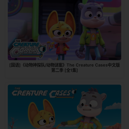
[国语]《动物神探队/动物谜案》The Creature Cases中文版
第二季 [全1集]