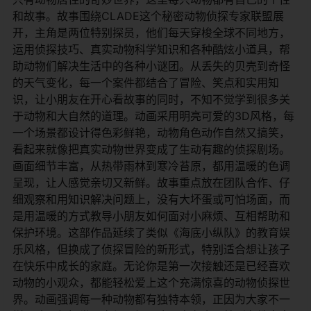
和故事。故事围绕CLADE这个秘密动物侦探专家联盟展
开，主角是两位特别探员，他们每天穿梭全球不同地方，
运用侦探技巧、真实动物科学知识和各种酷炫小道具，帮
助动物们解决生活中的各种小谜团。从丢失的贝壳到奇怪
的天气变化，每一个案件都结合了冒险、笑点和实用知
识，让小朋友在开心看故事的同时，不知不觉学到很多关
于动物和大自然的道理。动画采用明亮可爱的3D风格，每
一个场景都设计得色彩鲜艳，动物角色动作自然又搞笑，
看起来就像把真实动物世界变成了生动有趣的侦探剧场。
画面细节丰富，从热带雨林到寒冷苔原，都用温暖的色调
呈现，让人感觉亲切又新鲜。故事重点放在团队合作、仔
细观察和用知识解决问题上，没有大坏蛋或可怕场面，而
是用温暖的方式教导小朋友如何面对小麻烦、互相帮助和
保护环境。这部作品延续了类似《海底小纵队》的教育娱
乐风格，但换成了侦探冒险的新形式，特别适合想让孩子
在快乐中成长的家庭。无论你是第一次接触还是已经喜欢
动物的小观众，都能轻松爱上这个充满惊喜的动物侦探世
界。动画强调每一种动物都有独特本领，正因为大家不一