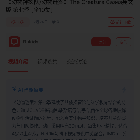
《动物神探队/动物谜案》The Creature Cases英文
版 第七季 [全10集]
0
2岁-6岁
2月24日
前往下载
Bukids
关注
私信
视频介绍
视频选集
交流讨论
AI智能摘要
《动物谜案》第七季延续了其侦探冒险与科学教育结合的特
色，通过CLADE探员萨姆·斯诺与凯特·凯西在全球各地破解
动物生活谜题的过程，融入真实生物学知识，培养儿童观察
力与团队协作。动画采用明亮3D画风，每集短小精悍，适合
4岁以上观众，Netflix与腾讯视频提供中英配音，IMDb评分