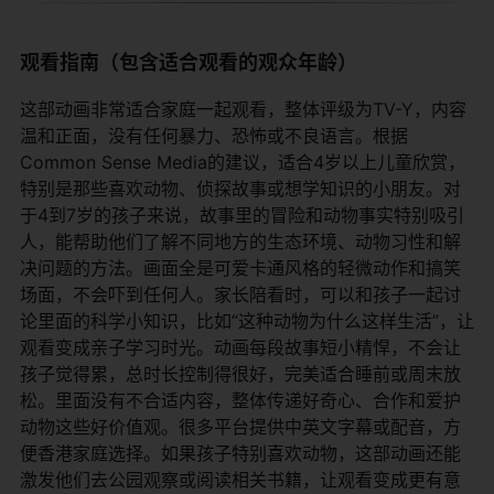
观看指南（包含适合观看的观众年龄）
这部动画非常适合家庭一起观看，整体评级为TV-Y，内容
温和正面，没有任何暴力、恐怖或不良语言。根据
Common Sense Media的建议，适合4岁以上儿童欣赏，
特别是那些喜欢动物、侦探故事或想学知识的小朋友。对
于4到7岁的孩子来说，故事里的冒险和动物事实特别吸引
人，能帮助他们了解不同地方的生态环境、动物习性和解
决问题的方法。画面全是可爱卡通风格的轻微动作和搞笑
场面，不会吓到任何人。家长陪看时，可以和孩子一起讨
论里面的科学小知识，比如“这种动物为什么这样生活”，让
观看变成亲子学习时光。动画每段故事短小精悍，不会让
孩子觉得累，总时长控制得很好，完美适合睡前或周末放
松。里面没有不合适内容，整体传递好奇心、合作和爱护
动物这些好价值观。很多平台提供中英文字幕或配音，方
便香港家庭选择。如果孩子特别喜欢动物，这部动画还能
激发他们去公园观察或阅读相关书籍，让观看变成更有意