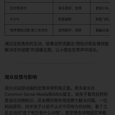
比尔和吉尔
音乐爱好、热情
老鼠小队、
R.O.N.
机智幽默
智能飞机、
哈罗德和汉斯·斯汀克韦尔
发明能手、搞笑
臭鼬兄弟、
通过这些角色的互动，故事自然流露出“用知识和友情就能
解决任何谜题”的温暖主题，让小朋友在笑声中成长。
观众反馈与影响
观众对这部动画的反馈非常积极正面。很多家长在
Common Sense Media和IMDb留言，说孩子看完后特别
爱谈论动物知识，还会模仿角色用观察力解决问题。一位
妈妈提到，四岁孩子以前不认识不同地方的动物，看了之
后主动问“这个地方有什么动物”，甚至想去动物园实地看