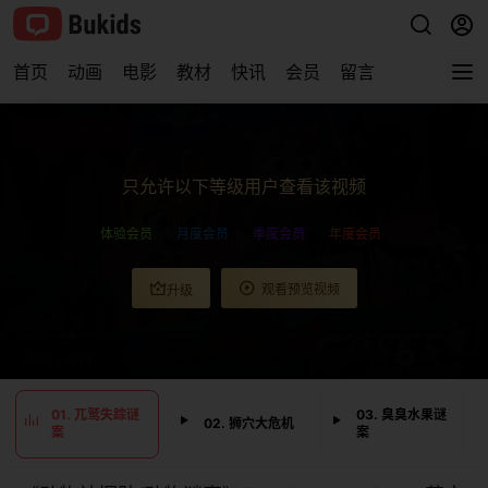
首页
动画
电影
教材
快讯
会员
留言
查看完整视频
只允许以下等级用户查看该视频
体验会员
月度会员
季度会员
年度会员
观看预览视频
升级
0:00
/
0:00
01. 兀鹫失踪谜
03. 臭臭水果谜
02. 狮穴大危机
案
案