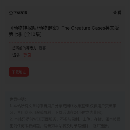
查看
下载权限
《动物神探队/动物谜案》The Creature Cases英文版
第七季 [全10集]
您当前的等级为
游客
请先
登录
下载地址
免责申明：
1. 本站所有文章均来自用户分享或网络收集整理,仅供用户交流学
习，禁用商业用途或盈利，下载后请在24小时之内删除；
2. 本站只提供WEB页面服务，不参与录制、上传、存储，如本帖侵
犯到
任何版权问题，请告知本站将及时予与删除、断开链接；