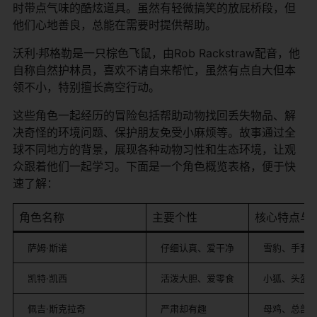
时带点气味的酷炫道具。虽然有轻微搞笑的放屁桥段，但
他们心地善良，总能在需要时提供帮助。
沃利·邦格勒是一只棕色飞鼠，由Rob Rackstraw配音，他
自称自然护林员，喜欢不请自来帮忙，虽然有点自大但本
领不小，特别擅长高空行动。
这些角色一起经历的冒险包括帮助动物找回丢失物品、解
决奇怪的环境问题、保护朋友免受小麻烦等。故事通过全
球不同地方的背景，展现各种动物习性和生态环境，让观
众跟着他们一起学习。下面是一个角色概览表格，便于快
速了解：
角色名称
主要个性
核心特点与
萨姆·斯诺
仔细认真、爱干净
雪豹、手套
凯特·凯西
活泼大胆、爱零食
小狐、头盔
佩吉·斯克拉奇
严肃却有趣
母鸡、总部