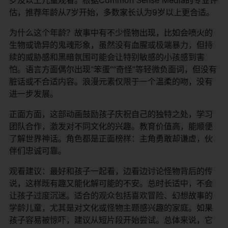
估，推荐年龄从7岁开始，多数家长认为9岁以上更合适。
为什么这个年龄？故事中有不少怪物出现，比如会喷火的
生物或诡异的鬼魂形象，虽然没有血腥或极端暴力，但持
续的威胁感和黑暗氛围可能会让特别敏感的小孩感到害
怕。语言方面偶尔出现“笨蛋”“奇怪”等轻微负面词，但没有
脏话或不合适内容。浪漫元素仅限于一个温柔的吻，没有
进一步发展。
正面方面，这部动画鼓励孩子庆祝自己的独特之处，学习
团队合作，激发对不同文化的兴趣。教育价值高，能顺便
了解世界神话。角色都是正面榜样：主角勇敢却谦虚，伙
伴们忠诚可靠。
观看建议：最好和孩子一起看，边看边讨论怪物背后的传
说，这样既有趣又能化解可能的不安。总时长适中，不会
让孩子过度沉迷。适合的观众包括喜欢冒险、幻想故事的
学龄儿童，尤其是对文化或怪物主题感兴趣的家庭。如果
孩子容易被惊吓，建议从短片段开始尝试。总体来说，它