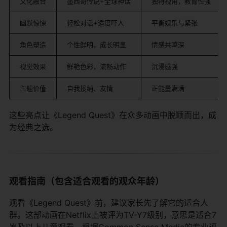
文化融合
墨西哥传说+全球神话
独特视角，教育性强
幽默惊悚
轻松对话+适度吓人
平衡娱乐与紧张
角色塑造
个性鲜明，成长明显
情感共鸣深
视觉效果
鲜艳色彩，流畅动作
沉浸感强
主题价值
自我接纳、友情
正能量满满
这些亮点让《Legend Quest》在众多动画中脱颖而出，成
为经典之选。
观看指南（包含适合观看的观众年龄）
观看《Legend Quest》前，建议家长先了解它的适合人
群。这部动画在Netflix上被评为TV-Y7级别，意思是适合7
岁及以上儿童观看。根据Common Sense Media的专业评