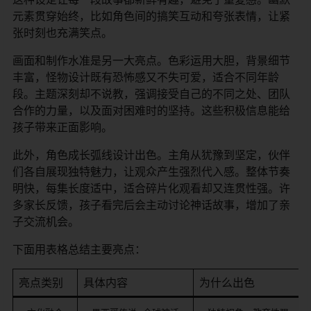
元素贯穿始终，比如角色间的搞笑互动和夸张表情，让紧
张时刻也充满笑点。
画面和制作水准是另一大亮点。色彩运用大胆，背景细节
丰富，怪物设计既有恐怖感又不失可爱，适合不同年龄
段。主题深刻却不说教，强调接受自己的不同之处、团队
合作的力量，以及面对困难时的坚持。这些积极信息能给
孩子带来正面影响。
此外，角色成长弧线设计出色。主角从犹豫到坚定，伙伴
们各自展现独特魅力，让观众产生强烈代入感。整体节奏
明快，每集长度适中，适合碎片化观看却又连贯性强。许
多家长反馈，孩子看完后会主动讨论神话故事，增加了亲
子交流机会。
下面用表格总结主要亮点：
亮点类别
具体内容
为什么出色