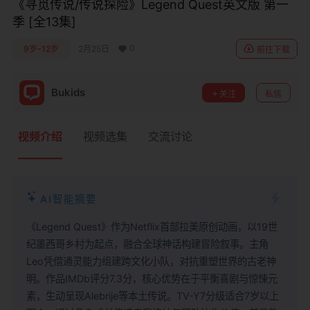
《寻觅传说/传说探险》Legend Quest英文版 第一
季 [全13集]
0
9岁-12岁
2月25日
前往下载
Bukids
关注
私信
视频介绍
视频选集
交流讨论
AI智能摘要
《Legend Quest》作为Netflix首部拉美原创动画，以19世
纪墨西哥乡村为起点，融合全球神话构建冒险叙事。主角
Leo凭借通灵能力组建跨文化小队，对抗重塑世界的古老神
明。作品IMDb评分7.3分，核心优势在于平衡喜剧与惊悚元
素，生动呈现Alebrije等本土传说。TV-Y7分级适合7岁以上