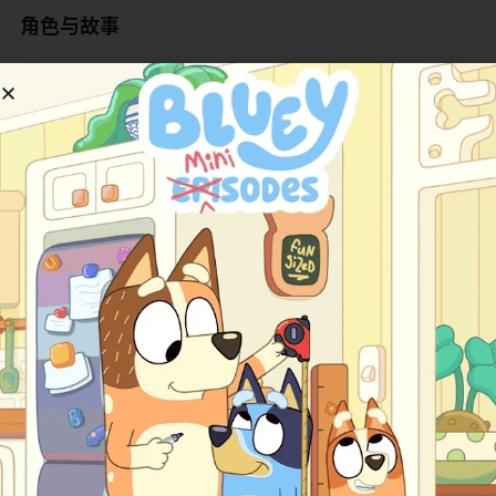
角色与故事
《Legend Quest》的故事围绕一个核心团队展开，他们在
19世纪的背景下，面对来自世界神话的挑战。主角Leo
San Juan是一个14岁的墨西哥少年，生活在小村庄里，和
奶奶相依为命。他拥有特殊能力，能清楚看到并和鬼魂对
话。这让他从小就感到孤单，因为别人觉得他奇怪。Leo个
性勇敢、机智、诚实，而且心地善良。他起初不想卷入大
麻烦，只想过正常日子，但命运安排他成为对抗强大邪恶
的英雄。他慢慢学会接受自己的不同，并用能力帮助他
人，成为可靠的团队领袖。
Teodora Villavicencio是团队里的关键成员，她外表是个
17岁女孩，但其实来自未来，通过特殊方式以鬼魂形式出
现。她穿着现代衣服，拿着手机，和19世纪背景形成有趣
对比。Teodora个性坚强、聪明、有时有点固执，但内心
非常关心朋友。她有超越普通鬼魂的能力，比如能更好操
控物体，还对某些怪物免疫。她和Leo有微妙的感情互动，
总是第一个站出来保护大家。