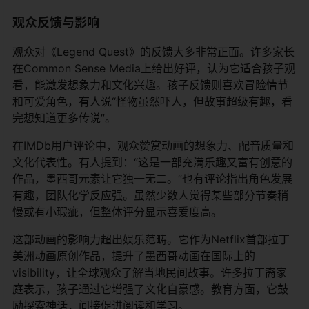
观众反馈与影响
观众对《Legend Quest》的反馈大多非常正面。许多家长
在Common Sense Media上给出好评，认为它适合孩子观
看，能激发想象力和文化兴趣。孩子反馈则喜欢冒险情节
和可爱角色，有人说“怪物虽然吓人，但故事超级有趣，看
完想知道更多传说”。
在IMDb用户评论中，观众赞赏动画的想象力、配音质量和
文化代表性。有人提到：“这是一部充满乐趣又富有创意的
作品，墨西哥元素让它独一无二。”也有评论指出角色发展
有趣，团队化学反应强。虽然少数人觉得某些部分节奏稍
慢或有小瑕疵，但整体评分显示喜爱度高。
这部动画的影响力超出娱乐范畴。它作为Netflix首部拉丁
美洲动画原创作品，提升了墨西哥动画在国际上的
visibility，让全球观众了解当地民间故事。许多拉丁裔家
庭表示，孩子通过它增强了文化自豪感。教育方面，它鼓
励探索神话，间接促进阅读和学习。