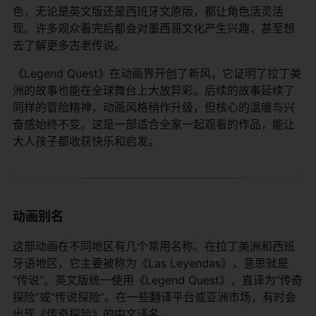
色，无论是英文版还是西班牙文原版，都让角色活灵活
现。许多观众看完后都会对墨西哥文化产生兴趣，甚至想
去了解更多古老传说。
《Legend Quest》在动画界开创了新风，它证明了拉丁美
洲的故事也能在全球舞台上大放异彩。后续的故事延续了
同样的冒险精神，动画风格稍作升级，但核心的温暖与兴
奋感始终不变。这是一部适合全家一起观看的作品，能让
大人孩子都收获快乐和启发。
动画别名
这部动画在不同地区有几个常用名称。在拉丁美洲和西班
牙语地区，它主要被称为《Las Leyendas》，意思就是
“传说”。英文版统一使用《Legend Quest》，直译为“传奇
探险”或“传说探险”。在一些翻译平台或亚洲市场，有时会
出现《传奇探险》的中文译名。