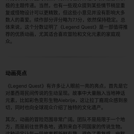
极的主题传递。当然，也有一些观众提到某些情节稍显重
复或怪物设计可以更精致，但这些小意见并没有影响大多
数人的喜爱。续作部分评分略为7.1分，依然保持稳定。总
体来说，这个分数证明了《Legend Quest》是一部值得推
荐的优质动画，尤其适合喜欢冒险和文化元素的家庭观
众。
动画亮点
《Legend Quest》有许多让人眼前一亮的亮点，首先是它
对墨西哥民间传说的生动呈现。故事中大量融入当地神话
元素，比如彩色变形生物Alebrije，这让拉丁裔观众感到亲
切，同时也向全球观众介绍了独特的文化遗产。
其次，动画的冒险范围非常广阔。团队不是局限于一个地
方，而是前往世界各地，遇到来自不同国家的传说生物。
这种设定让每一段故事都新鲜有趣，避免了重复感。幽默