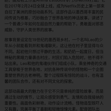
在2017年2月24日全球上线，成为Netflix历史上第一部来
自拉丁美洲的原创动画系列。这部作品以墨西哥丰富的民
间传说为根基，巧妙融合了世界各地的神话故事，讲述了
一个普通少年如何在超自然力量的帮助下，勇敢面对邪恶
威胁，守护人类世界的故事。
故事背景设定在19世纪的墨西哥乡村，一个名叫Leo的少
年从小就能看到并和鬼魂聊天，这让他在村子里显得与众
不同。起初他只想过平静的生活，和奶奶一起度日，但当
神秘的黑暗力量袭击村庄，村民们陷入危险时，他不得不
站出来。Leo和他的鬼魂伙伴们组成小队，乘坐神奇的交通
工具穿梭于世界各地，对抗各种传说中的怪物和一个企图
重塑世界的古老神明。整个过程既有惊险的战斗，也有温
馨的团队合作，还有对不同文化的探索。
这部动画最大的魅力在于它不只是单纯的冒险故事，而是
通过生动的情节，让观众感受到勇气、友情和自我接纳的
重要性。画面色彩鲜艳，动作设计流畅，怪物造型既吓人
又有趣，完美平衡了喜剧和轻微惊悚元素。配音团队出