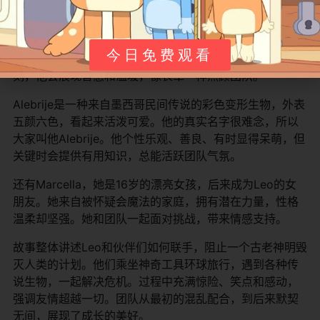
Don Andrés是一位老征服者鬼魂，曾经是理发师兼外科医
生。他爱吹嘘自己的“专业知识”，却常常表现出胆小的一
今日免费观看
面，害怕各种危险，这成为故事里的搞笑点。但在关键时
刻，他会展现智慧和温暖，像长辈一样照顾团队。
Alebrije是一种来自墨西哥民间传说的彩色变形生物，外表
五颜六色，看起来活泼可爱。他的真实名字很难念，所以
大家叫他Alebrije。他个性乐观、善良、有时显得呆萌，但
关键时会提供有用知识，总能活跃团队气氛。
还有Marcella，她是16岁的漂亮女孩，后来成为Leo的女
朋友。她来自被怀疑会魔法的家庭，拥有潜在力量，性格
温柔却坚强。她和团队一起面对挑战，带来情感支持。
故事整体讲述Leo和伙伴们如何联手，阻止一个古老神明毁
灭人类的计划。他们乘坐神奇工具环球旅行，遇到各种传
说生物，一起解决危机。过程中充满惊险、笑点和感动，
强调友情超越一切。团队从最初的混乱配合，到后来默契
无间，展现了成长的美好。