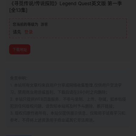
《寻觅传说/传说探险》Legend Quest英文版 第一季
[全13集]
您当前的等级为
游客
请先
登录
下载地址
免责申明：
1. 本站所有文章均来自用户分享或网络收集整理,仅供用户交流学
习，禁用商业用途或盈利，下载后请在24小时之内删除；
2. 本站只提供WEB页面服务，不参与录制、上传、存储，如本帖侵
犯到
任何版权问题，请告知本站将及时予与删除、断开链接；
3. 版权归原作者所有，本站仅提供展示信息，仅限用于试看学习和
参考，不得将上述资源用于商业或其它非法用途。