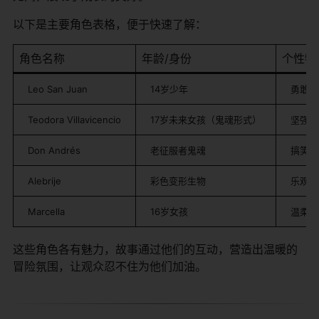
以下是主要角色表格，便于快速了解：
角色名称
年龄/身份
个性特
Leo San Juan
14岁少年
勇敢、
Teodora Villavicencio
17岁未来女孩（鬼魂形式）
坚强、
Don Andrés
老征服者鬼魂
搞笑、
Alebrije
彩色变形生物
乐观、
Marcella
16岁女孩
温柔、
这些角色各有魅力，故事通过他们的互动，营造出温暖的
冒险氛围，让观众忍不住为他们加油。