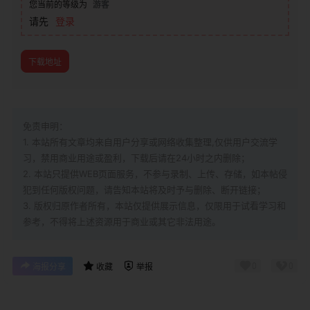
您当前的等级为
游客
请先
登录
下载地址
免责申明：
1. 本站所有文章均来自用户分享或网络收集整理,仅供用户交流学
习，禁用商业用途或盈利，下载后请在24小时之内删除；
2. 本站只提供WEB页面服务，不参与录制、上传、存储，如本帖侵
犯到
任何版权问题，请告知本站将及时予与删除、断开链接；
3. 版权归原作者所有，本站仅提供展示信息，仅限用于试看学习和
参考，不得将上述资源用于商业或其它非法用途。
0
0
海报分享
收藏
举报