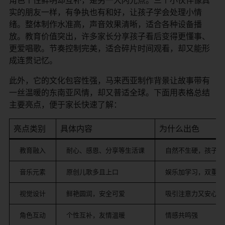
实的朋友一样，有争执也有和好，让孩子学会处理小情
绪。整体制作水准高，声音效果清晰，适合各种设备播
放。教育价值突出，许多家长分享孩子看后变得更懂事、
更爱唱歌。节奏控制完美，适合碎片时间观看，却又能形
成连贯记忆。
此外，它的文化包容性强，马来西亚制作背景让故事带有
一丝温暖的东南亚风情，却又普适全球。下面用表格总结
主要亮点，便于家长快速了解：
亮点类别
具体内容
为什么出色
教育融入
耐心、感恩、分享等生活课
自然不生硬，孩子易
音乐元素
原创儿歌多且上口
娱乐加学习，双重收
视觉设计
鲜艳圆润，安全可爱
吸引注意力又安心
角色互动
个性互补，友情温暖
情感共鸣强