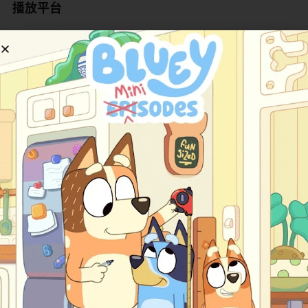
播放平台
《The Eggies》主要在Netflix平台独家提供完整内容。用
户登录后搜索标题，就能找到所有集数，支持多语言字幕
和配音，包括中文选项，让全球家庭都能轻松观看。
Netflix覆盖广泛，支持下载离线，适合旅行或 bedtime 使
用。
除了Netflix，YouTube官方频道“The Eggies World”也有
大量免费或部分内容更新，包括完整冒险故事和单独歌曲
视频。频道定期上传新集，方便没有Netflix订阅的家庭。
部分数字平台偶尔提供额外下载，但最完整和清晰的还是
Netflix和YouTube组合。无论手机、平板还是电视，画面
都保持清晰明亮，声音效果温暖舒适。平台家长控制功能
完善，家长可以安心设置观看时长。
角色与故事