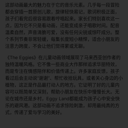
这部动画最大的魅力在于它的音乐元素。几乎每一段冒险
都会穿插一首原创儿歌，旋律轻快易记，歌词积极正面，
孩子们看完后很容易跟着哼唱起来。家长们特别喜欢这一
点，因为它不只是看动画，还能变成亲子唱歌时间。配音
温柔自然，声音清脆可爱，没有任何尖锐或惊吓成分。整
个系列节奏非常轻缓，每集长度短小精悍，适合小朋友的
注意力跨度，不会让他们觉得累或无聊。
《The Eggies》在儿童动画领域展现了马来西亚创作者的
独特温暖风格。它不像一些商业大作那样追求华丽特效，
而是专注在情感陪伴和价值传递上。许多家庭反馈，孩子
看过后会主动说“谢谢”、帮忙收拾玩具，或者关心身边的小
植物，这正是作品最打动人的地方。它证明了好的儿童内
容可以既简单又深刻，帮助小朋友在快乐中慢慢长大。无
论在城市还是乡村，Eggy Land都能成为孩子心中安全快
乐的避风港。这部动画不追求惊险刺激，却用最纯真的方
式，传递了爱与学习的美好。