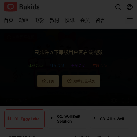
首页
动画
电影
教材
快讯
会员
留言
查看完整视频
只允许以下等级用户查看该视频
体验会员
月度会员
季度会员
年度会员
观看预览视频
升级
0:00
/
0:00
02. Well Built
01. Eggy Lake
03. All is Well
Solution