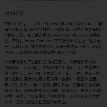
IMDB评分
在IMDb平台上，《The Eggies》作为新兴儿童动画，目前
尚未积累大量用户评分数据。这很正常，因为它主要面向
学龄前儿童，家长反馈更多集中在Netflix和YouTube评论
区。不过在Rotten Tomatoes等专业评测网站上，观众给
予了高度认可，被多次称为“儿童娱乐的隐藏宝石”。现有用
户评价一致赞扬它的温馨品质和高制作水准。
评分情况反映了这部作品的纯正魅力：故事温暖不做作、
歌曲动听、动画细腻。许多家长给出满分，认为它是难得
的干净内容，没有任何暴力或负面元素。当然，也有一些
建议提到如果能增加更多互动环节会更好，但整体正面声
音占绝对多数。相比一些热门商业动画，这部更注重长期
陪伴价值，家长们愿意反复播放。总体来说，虽然IMDb数
字暂不突出，但实际受欢迎程度很高，是值得信任的优质
选择，尤其适合追求正面教育的家庭。