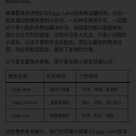
就和好如初。
故事整体讲述他们在Eggy Land的各种温馨时刻。比如一
起去湖边野餐却遇到小状况，一起种花等待开花，一起面
对干旱小危机并想出解决办法。每段冒险都以歌曲结束，
强化当天学到的道理。过程中没有大反派，只有小问题和
小成长，让孩子感到安全又励志。团队从最初的简单玩
耍，到后来默契配合，展现了友情的力量。
以下是主要角色表格，便于家长和小朋友快速认识：
角色名称
外形特点
个性特点
特
Eggy Bear
圆润小熊蛋
活泼、热情、爱冒险
Eggy Chicken
温柔鸡蛋形
细心、体贴、关心他人
Eggy Cat
轻盈猫蛋形
好奇、机灵、调皮
这些角色各有魅力，他们的日常小故事让Eggy Land变得