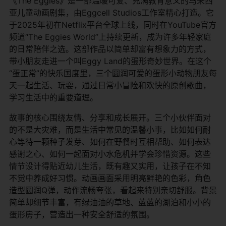
《The Eggies》是一部温暖可爱、充满教育意义的马来西
亚儿童动画剧集，由Eggcell Studios工作室精心打造。它
于2025年初在Netflix平台全球上线，同时在YouTube官方
频道“The Eggies World”上持续更新，成为许多年轻家庭
的日常陪伴之选。这部作品以简单却富有想象力的方式，
带小朋友走进一个叫Eggy Land的蛋形奇妙世界。在这个
“蛋正常”的快乐国度里，三个圆润可爱的蛋形小动物朋友每
天一起生活、玩耍，通过日常小冒险和欢快的原创歌曲，
学习生活中的重要道理。
故事的核心围绕友情、分享和成长展开。三个小伙伴面对
的不是大灾难，而是生活中常见的温馨小事，比如如何耐
心等待一颗种子发芽、如何在野餐时互相帮助、如何表达
感谢之心、如何一起面对小水危机并学会珍惜资源。这些
情节设计得贴近幼儿生活，既有趣又实用，让孩子在不知
不觉中养成好习惯。动画画面采用明亮鲜艳的色彩，角色
造型圆润Q弹，动作流畅夸张，看起来特别亲切舒服。背景
简单却细节丰富，有绿油油的草地、蓝蓝的湖泊和小小的
蛋形房子，营造出一种安全舒适的氛围。