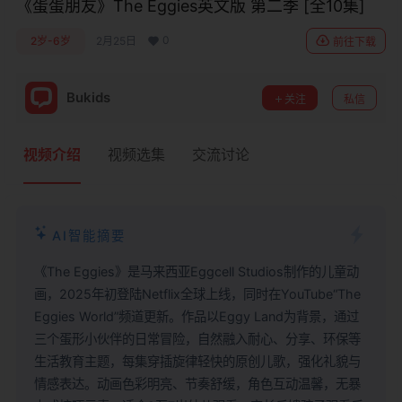
《蛋蛋朋友》The Eggies英文版 第二季 [全10集]
0
2岁-6岁
2月25日
前往下载
Bukids
关注
私信
视频介绍
视频选集
交流讨论
AI智能摘要
《The Eggies》是马来西亚Eggcell Studios制作的儿童动
画，2025年初登陆Netflix全球上线，同时在YouTube“The
Eggies World”频道更新。作品以Eggy Land为背景，通过
三个蛋形小伙伴的日常冒险，自然融入耐心、分享、环保等
生活教育主题，每集穿插旋律轻快的原创儿歌，强化礼貌与
情感表达。动画色彩明亮、节奏舒缓，角色互动温馨，无暴