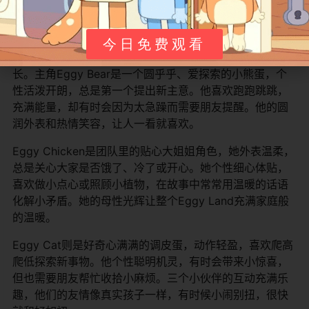
《The Eggies》的故事以三个蛋形小伙伴在Eggy Land的
日常生活和冒险为主线。他们像真正的好朋友一样，一起
今日免费观看
面对小挑战，一起庆祝小胜利，通过每一次经历慢慢成
长。主角Eggy Bear是一个圆乎乎、爱探索的小熊蛋，个
性活泼开朗，总是第一个提出新主意。他喜欢跑跑跳跳，
充满能量，却有时会因为太急躁而需要朋友提醒。他的圆
润外表和热情笑容，让人一看就喜欢。
Eggy Chicken是团队里的贴心大姐姐角色，她外表温柔，
总是关心大家是否饿了、冷了或开心。她个性细心体贴，
喜欢做小点心或照顾小植物，在故事中常常用温暖的话语
化解小矛盾。她的母性光辉让整个Eggy Land充满家庭般
的温暖。
Eggy Cat则是好奇心满满的调皮蛋，动作轻盈，喜欢爬高
爬低探索新事物。他个性聪明机灵，有时会带来小惊喜，
但也需要朋友帮忙收拾小麻烦。三个小伙伴的互动充满乐
趣，他们的友情像真实孩子一样，有时候小闹别扭，很快