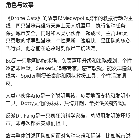
角色与故事
《Drone Cats》的故事以Meowpolis城市的救援行动为主
线，四只猫咪英雄每天穿上无人机盔甲，执行各种任务，
保护城市安全，同时和人类小伙伴一起成长。主角Jet是一
只勇敢的领导型猫咪，个性果断、速度快，是团队的核心
飞行员。他总能在危急时刻做出正确决定。
Bo是一只聪明的技术猫，负责盔甲升级和策略规划，个性
冷静却幽默。Seeker是追踪专家，感官敏锐，能发现隐藏
线索。Spider则擅长攀爬和网状救援工具，个性活泼调
皮。
人类小伙伴Arlo是一个聪明男孩，负责地面支持和发明小
工具。Dotty是他的妹妹，热情开朗，常提供关键帮助。
反派Dr. Fang是一只疯狂的科学家猫，总想用发明破坏城
市，却每次都被英雄们阻止。
故事整体讲述团队如何面对各种灾难和阴谋，比如城市洪