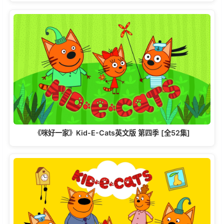
《咪好一家》Kid-E-Cats英文版‎ 第四季 [全52集]