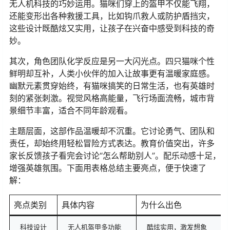
无人机科技的巧妙运用。猫咪们穿上的盔甲不仅能飞翔，
还能变形出各种救援工具，比如钩爪救人或防护盾挡灾，
这些设计既酷炫又实用，让孩子在兴奋中感受到科技的奇
妙。
其次，角色团队化学反应是另一大闪光点。四只猫咪个性
鲜明却互补，人类小伙伴的加入让故事更有温暖家庭感。
幽默元素贯穿始终，有猫咪搞笑的日常生活，也有英雄时
刻的紧张刺激。视觉风格高能量，飞行场面流畅，城市背
景细节丰富，适合不同年龄观看。
主题层面，这部作品温暖却不沉重。它讨论勇气、团队和
责任，却始终用轻松冒险方式表达。教育价值突出，许多
家长反馈孩子看完会讨论“怎么帮助别人”。配乐动感十足，
增强英雄氛围。下面用表格总结主要亮点，便于快速了
解：
亮点类别
具体内容
为什么出色
科技设计
无人机盔甲多功能
酷炫实用，激发想象