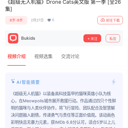
《超级无人机猫》Drone Cats英文版 第一季 [全26
集]
0
6岁-9岁
2月27日
前往下载
Bukids
关注
私信
视频介绍
视频选集
交流讨论
AI智能摘要
《超级无人机猫》以装备高科技盔甲的猫咪英雄小队为核
心，在Meowpolis城市展开救援行动。作品通过四只个性鲜
明的猫咪与人类伙伴协作，将飞行冒险、团队配合及智慧解
决问题融入剧情，传递勇气与责任等正面价值观。该动画色
彩明快且无暴力元素，获IMDb 6.8分认可，适合5岁以上儿