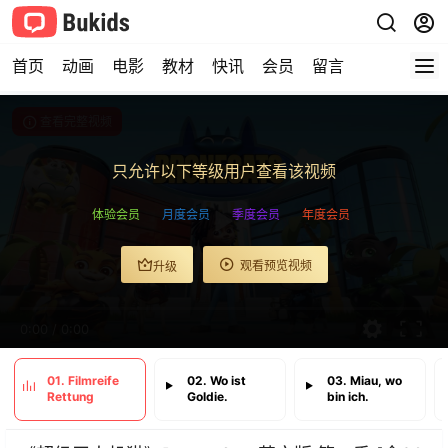
首页
动画
电影
教材
快讯
会员
留言
查看完整视频
只允许以下等级用户查看该视频
体验会员
月度会员
季度会员
年度会员
观看预览视频
升级
0:00
/
0:00
01. Filmreife
02. Wo ist
03. Miau, wo
Rettung
Goldie.
bin ich.