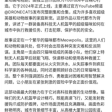
造。它于2024年正式上线，主要通过官方YouTube频道
@DRONECATS发布完整剧集和合集，成为许多喜欢超级
英雄和动物故事的家庭新宠。这部作品以现代都市为背
景，讲述了一群装备高科技无人机盔甲的超级猫咪如何在
城市中执行救援任务、打击犯罪、保护市民的安全。
故事设定在一个繁华的猫咪都市Meowpolis，这里的人们
和动物和谐共处，但不时会出现各种突发灾难和反派阴
谋。主角是一支由四只猫咪组成的英雄小队，他们穿上特
制无人机盔甲后就能飞翔、快速移动和使用各种救援工
具。团队每天都要面对从火灾到洪水、从失踪事件到疯狂
科学家的各种挑战，同时还要照顾好自己的日常猫咪生
活。整个系列强调团队合作、勇敢面对困难和用智慧解决
问题，让小朋友在紧张刺激的冒险中学会正面价值观。
这部动画最大的魅力在于它对高科技救援的生动想象。猫
咪们的无人机盔甲设计精巧，既能高速飞行，又能发射救
援钩爪或防护盾牌，动作场面流畅且充满趣味。画面色彩
鲜艳明亮，城市背景细节丰富，从高楼大厦到公园街道，