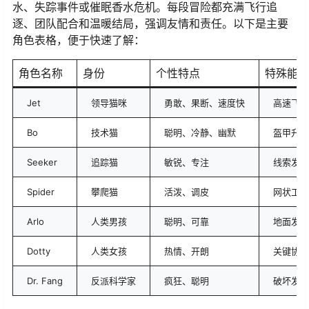
水、失踪事件或催眠香水危机。每段冒险都充满飞行追
逐、团队配合和温暖结局，强调友情和责任。以下是主要
角色表格，便于快速了解：
角色名称
身份
个性特点
特殊能力
Jet
领导猫咪
勇敢、果断、速度快
高速飞行
Bo
技术猫
聪明、冷静、幽默
盔甲升级
Seeker
追踪猫
敏锐、专注
线索发现
Spider
攀爬猫
活泼、调皮
网状工具
Arlo
人类男孩
聪明、可靠
地面发明
Dotty
人类女孩
热情、开朗
关键协助
Dr. Fang
反派科学家
疯狂、聪明
破坏发明