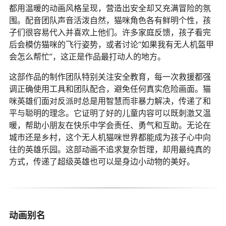
都用温暖的动画风格呈现，营造出安全却又充满冒险的氛
围。配音团队声音活泼自然，猫咪角色各有鲜明个性，孩
子们很容易代入并喜欢上他们。许多家庭反馈，孩子看完
后会模仿猫咪的飞行姿势，或者讨论“如果我有无人机盔甲
会怎么帮忙”，这正是作品最打动人的地方。
这部作品的制作团队特别关注安全教育，每一次救援都强
调正确使用工具和团队配合，避免任何真实危险画面。猫
咪英雄们面对反派时总是用智慧而非暴力解决，传递了和
平与聪明的理念。它证明了好的儿童内容可以既刺激又温
暖，帮助小朋友在快乐中学会责任、勇气和互助。无论在
城市还是乡村，这个无人机猫咪世界都能成为孩子心中向
往的英雄乐园。这部动画不追求复杂哲理，却用最纯真的
方式，传递了超级英雄也可以是身边小动物的美好。
动画别名