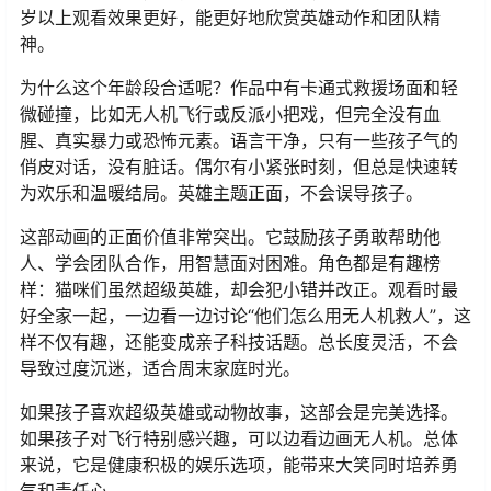
岁以上观看效果更好，能更好地欣赏英雄动作和团队精
神。
为什么这个年龄段合适呢？作品中有卡通式救援场面和轻
微碰撞，比如无人机飞行或反派小把戏，但完全没有血
腥、真实暴力或恐怖元素。语言干净，只有一些孩子气的
俏皮对话，没有脏话。偶尔有小紧张时刻，但总是快速转
为欢乐和温暖结局。英雄主题正面，不会误导孩子。
这部动画的正面价值非常突出。它鼓励孩子勇敢帮助他
人、学会团队合作，用智慧面对困难。角色都是有趣榜
样：猫咪们虽然超级英雄，却会犯小错并改正。观看时最
好全家一起，一边看一边讨论“他们怎么用无人机救人”，这
样不仅有趣，还能变成亲子科技话题。总长度灵活，不会
导致过度沉迷，适合周末家庭时光。
如果孩子喜欢超级英雄或动物故事，这部会是完美选择。
如果孩子对飞行特别感兴趣，可以边看边画无人机。总体
来说，它是健康积极的娱乐选项，能带来大笑同时培养勇
气和责任心。