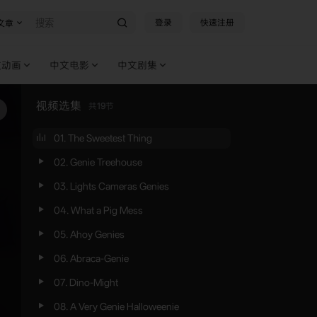
登录
快速注册
文章
文动画
中文电影
中文剧集
视频选集
共
19
节
01. The Sweetest Thing
02. Genie Treehouse
03. Lights Cameras Genies
04. What a Pig Mess
05. Ahoy Genies
06. Abraca-Genie
07. Dino-Might
08. A Very Genie Halloweenie