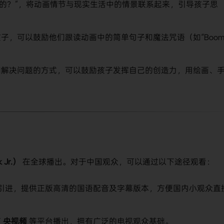
题的？”，将动画情节与现实生活中的情景联系起来，引导孩子思
子，可以鼓励他们跟读动画中的简单句子和魔法咒语（如“Boo
和解决问题的方式，可以鼓励孩子发挥自己的创造力，用绘画、
。
Jr.）
​ 在全球播出。对于中国观众，可以通过以下途径观看：
​ 引进，提供正版高清的国语配音及字幕版本，方便国内小观众直
下
央视频
​ 等平台播出，拥有广泛的电视观众基础。