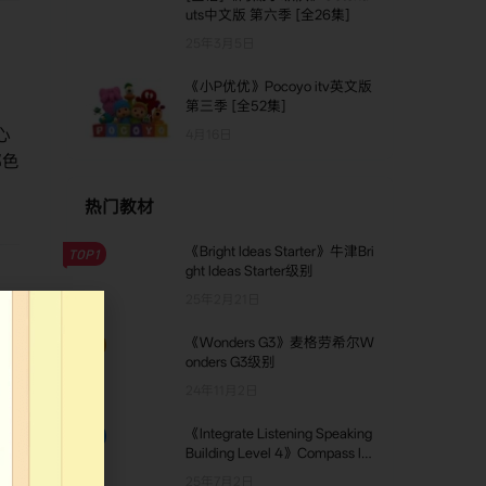
uts中文版 第六季 [全26集]
25年3月5日
《小P优优》Pocoyo itv英文版
第三季 [全52集]
。
心
4月16日
部色
热门教材
《Bright Ideas Starter》牛津Bri
TOP1
ght Ideas Starter级别
25年2月21日
《Wonders G3》麦格劳希尔W
TOP2
前
onders G3级别
观和
24年11月2日
e
《Integrate Listening Speaking
TOP3
Building Level 4》Compass Int
egrate Listening And Speaking
25年7月2日