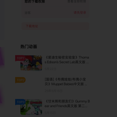
您的下载权限
查看全部权限
请先登录
游客
下载地址
热门动画
《爱迪生秘密实验室》Thoma
TOP1
s Edison's Secret Lab英文版 第
二季 [全8集]
5月22日
[国语]《布偶娃娃/布偶小宝
TOP2
贝》Muppet Babies中文版 第
三季 [全21集]
25年5月15日
《甘米熊和朋友们》Gummy B
TOP3
ear and Friends英文版 第二季
[全24集]
5月13日