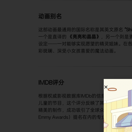
动画别名
这部动画最通用的国际名称是其英文原名
“Sh
一个是直译的
《亮亮和晶晶》
，另一个则是
设定——一对能够实现愿望的精灵姐妹。在
彩斑斓、深受小女孩喜爱的魔法动画。
IMDB评分
根据权威影视数据库IMDb的信息，这部动
儿童的节目，这个评分反映了其在目标受众
精美的制作，成功吸引了全球众多小观众，并获得了
Emmy Awards）提名在内的专业认可。