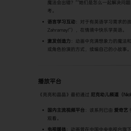
魔法会出错？”“她们是怎么一起解决问
考。
语言学习互动
：对于有英语学习需求的孩
Zahramay!”），在情境中快乐学英语。
激发创造力
：动画中充满想象力的魔法
或角色扮演的方式，续编自己的小故事
播放平台
《亮亮和晶晶》最初通过
尼克幼儿频道（Nick 
国内主流视频平台
：该系列已由
爱奇艺
观看。
电视媒体
：动画曾在中国中央电视台旗