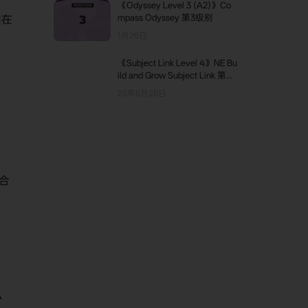
《Odyssey Level 3 (A2)》Co
mpass Odyssey 第3级别
们在
1月26日
《Subject Link Level 4》NE Bu
ild and Grow Subject Link 第4
级别
25年6月28日
合
么