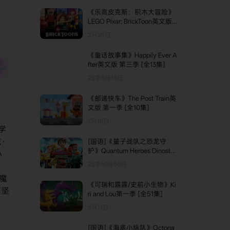
《乐高皮克斯：积木大冒险》
LEGO Pixar: BrickToon英文版
第一季 [全6集]
2月25日
《童话故事集》Happily Ever A
fter英文版 第三季 [全13集]
25年4月15日
《邮递快车》The Post Train英
文版 第一季 [全10集]
7月16日
学
·
[国语]《量子战队之恐龙守
护》Quantum Heroes Dinoster
小
中文版 第一季 [全26集]
25年10月30日
）
魔
《可瑞和露露/史前小生物》Ki
和坚
ri and Lou第一季 [全51集]
3月11日
[国语]《海底小纵队》Octona