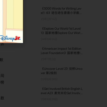
Building 4级别
《3000 Words for Writing Lev
el1- 6》培生培生香港小学教材
第1-6级别
25年2月14日
《Explore Our World 1st Level
1》国家地理Explore Our World
设
第一版 第1级别
24年8月14日
世界
《American Impact 1st Edition
Level Foundation》国家地理I
mpact第1版美版 Foundation级
默
25年7月2日
别
《Uncover Level 2》剑桥Unco
ver 第2级别
妹间
25年6月28日
的榜
《Get Involved British English L
evel A2》麦克米伦Get Involve
d英版 A2级别
、数
25年6月29日