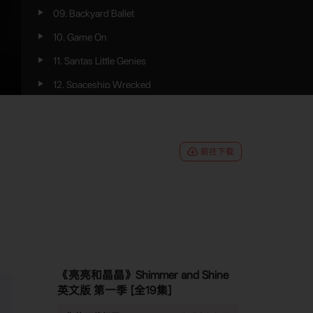
09. Backyard Ballet
10. Game On
11. Santas Little Genies
12. Spaceship Wrecked
13. Happy Wishaversary
14. Sleep-Over Party
前往下载
15. Dream Dollhouse
16. Gone Bowlin
17. The Great Skate Mistake
18. Escape Goat
19 - 20. The First Wish
《亮亮和晶晶》Shimmer and Shine
英文版 第一季 [全19集]