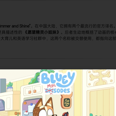
immer and Shine”
。在中国大陆，它拥有两个最流行的官方译名
更具描述性的
《愿望精灵小姐妹》
。后者生动地概括了动画的核
各大育儿和英语学习社群中，这两个名称被交替使用，都指向这
画系列的综合评分为
6.2/10
（满分10分）。作为一部精准定位学龄
家庭中的稳定受欢迎程度。动画凭借其温暖的故事、积极的价值
包括安妮奖（Annie Awards）提名和日间艾美奖（Daytim