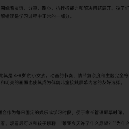
都围绕着友谊、分享、耐心、抗挫折能力和解决问题展开。孩子
理解错误是学习过程中正常的一部分。
，尤其是
4-6岁
​ 的小女孩。动画的节奏、情节复杂度和主题完全符
容和明亮的画面也使其成为低龄儿童接触屏幕内容的友好选择。
适合作为每日固定的娱乐或学习时段，便于家长管理屏幕时间。
看。观看后可以和孩子聊聊：“莱亚今天许了什么愿望？”“为什