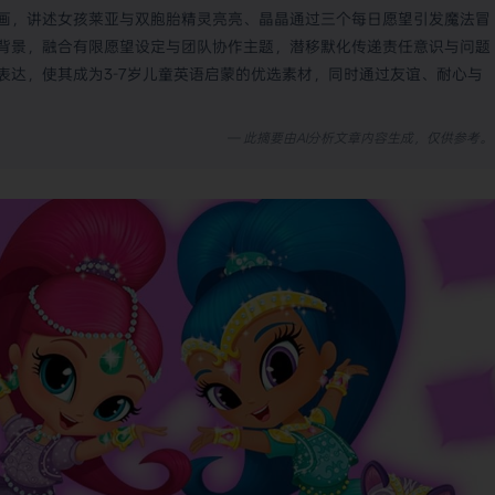
画，讲述女孩莱亚与双胞胎精灵亮亮、晶晶通过三个每日愿望引发魔法冒
背景，融合有限愿望设定与团队协作主题，潜移默化传递责任意识与问题
表达，使其成为3-7岁儿童英语启蒙的优选素材，同时通过友谊、耐心与
— 此摘要由AI分析文章内容生成，仅供参考。