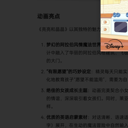
动画亮点
《亮亮和晶晶》以其独特的魅力和精良的制
梦幻的阿拉伯风情魔法世界
：动画构建了一
计中融入了华丽的阿拉伯风格建筑、飞
的大门。
“有限愿望”的巧妙设定
：精灵每天只能实
化地教育孩子“愿望不能滥用”，需要为
绝佳的女孩成长主题
：动画完美契合小
的情谊，深深吸引着女孩们。同时，莱
样。
优质的英语启蒙素材
：对话清晰、语速
字）展开，在生动的魔法冒险中自然输入