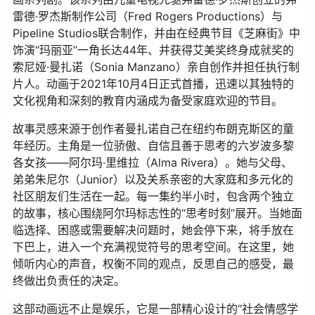
雷德·罗杰斯制作公司（Fred Rogers Productions）与
Pipeline Studios联合制作，并由在经典节目《芝麻街》中
饰演“玛丽亚”一角长达44年、并获得艾美奖终身成就奖的
索尼娅·曼扎诺（Sonia Manzano）亲自创作并担任执行制
片人。动画于2021年10月4日正式首播，迅速以其独特的
文化视角和深刻的教育内涵成为备受家庭欢迎的节目。
故事灵感来源于创作者曼扎诺自己在纽约布朗克斯区的童
年经历。主角是一位骄傲、自信且善于思考的六岁波多黎
各女孩——阿尔玛·里维拉（Alma Rivera）。她与父母、
弟弟朱尼尔（Junior）以及关系亲密的大家庭和多元化的
社区朋友们生活在一起。每一集约半小时，包含两个独立
的故事，核心围绕阿尔玛标志性的“思考时刻”展开。当她面
临选择、困惑或需要解决问题时，她会停下来，将手放在
下巴上，进入一个充满视觉符号的思考空间。在这里，她
倾听内心的声音，权衡不同的观点，反思自己的感受，最
终做出负责任的决定。
这部动画远不止是娱乐，它是一部精心设计的“社会情感学