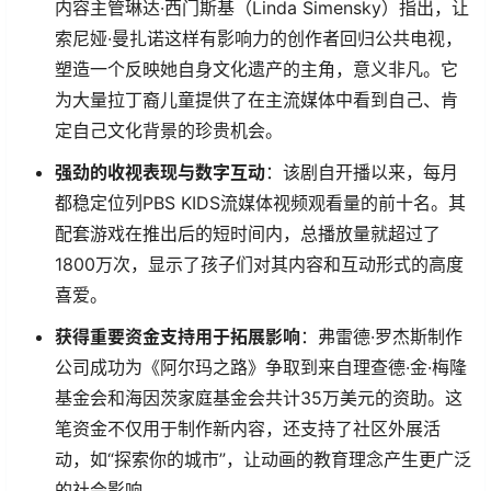
内容主管琳达·西门斯基（Linda Simensky）指出，让
索尼娅·曼扎诺这样有影响力的创作者回归公共电视，
塑造一个反映她自身文化遗产的主角，意义非凡。它
为大量拉丁裔儿童提供了在主流媒体中看到自己、肯
定自己文化背景的珍贵机会。
强劲的收视表现与数字互动
：该剧自开播以来，每月
都稳定位列PBS KIDS流媒体视频观看量的前十名。其
配套游戏在推出后的短时间内，总播放量就超过了
1800万次，显示了孩子们对其内容和互动形式的高度
喜爱。
获得重要资金支持用于拓展影响
：弗雷德·罗杰斯制作
公司成功为《阿尔玛之路》争取到来自理查德·金·梅隆
基金会和海因茨家庭基金会共计35万美元的资助。这
笔资金不仅用于制作新内容，还支持了社区外展活
动，如“探索你的城市”，让动画的教育理念产生更广泛
的社会影响。