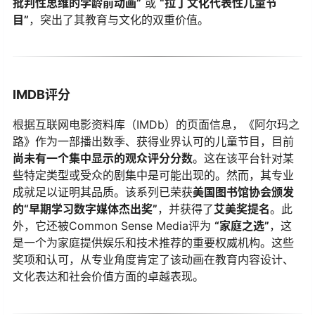
批判性思维的学龄前动画”
​ 或
“拉丁文化代表性儿童节
目”
，突出了其教育与文化的双重价值。
IMDB评分
根据互联网电影资料库（IMDb）的页面信息，《阿尔玛之
路》作为一部播出数季、获得业界认可的儿童节目，目前
尚未有一个集中显示的观众评分分数
。这在该平台针对某
些特定类型或受众的剧集中是可能出现的。然而，其专业
成就足以证明其品质。该系列已荣获
美国图书馆协会颁发
的“早期学习数字媒体杰出奖”
，并获得了
艾美奖提名
。此
外，它还被Common Sense Media评为
“家庭之选”
，这
是一个为家庭提供娱乐和技术推荐的重要权威机构。这些
奖项和认可，从专业角度肯定了该动画在教育内容设计、
文化表达和社会价值方面的卓越表现。