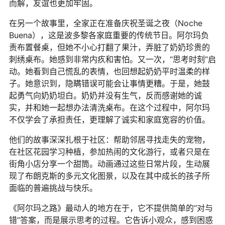
而解，友谊也更加牢固。
在另一个故事里，全家正在准备庆祝圣诞之夜（Noche
Buena），这是波多黎各家庭重要的传统节日。阿尔玛负
责布置餐桌，但她不小心打翻了果汁，弄脏了奶奶珍贵的
刺绣桌布。她感到非常内疚和害怕。又一次，“思考时刻”启
动。她看到自己慌乱的表情，也回想起奶奶平时温柔的样
子。她意识到，隐瞒错误可能会让事情更糟。于是，她鼓
起勇气向奶奶坦白。奶奶并没有生气，反而感谢她的诚
实，并和她一起想办法清洗桌布。在这个过程中，阿尔玛
不仅学会了承担责任，更理解了诚实和家庭宽容的价值。
他们的故事深深扎根于社区：帮助邻居寻找走失的宠物，
在社区花园学习种植，参加热闹的文化游行，或者只是在
街角小店分享一个甜筒。动画通过这些日常片段，生动展
现了布朗克斯的多元文化图景，以及在其中成长的孩子所
面临的普遍挑战与快乐。
《阿尔玛之路》最动人的地方在于，它不提供简单的“对与
错”答案，而是展示思考的过程。它告诉小观众，感到困惑