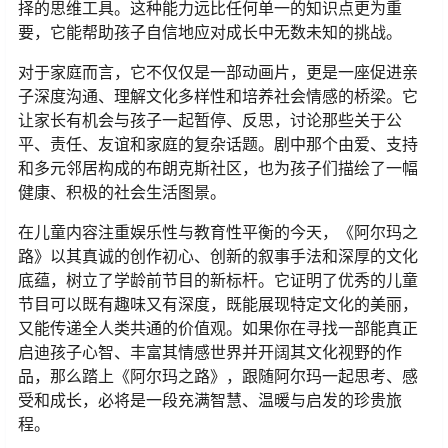
择的思维工具。这种能力远比任何单一的知识点更为重
要，它能帮助孩子自信地应对成长中无数未知的挑战。
对于家庭而言，它不仅仅是一部动画片，更是一座促进亲
子深度沟通、理解文化多样性和培养社会情感的桥梁。它
让家长有机会与孩子一起暂停、反思，讨论那些关于公
平、责任、友谊和家庭的复杂话题。剧中那个由爱、支持
和多元邻居构成的布朗克斯社区，也为孩子们描绘了一幅
健康、积极的社会生活图景。
在儿童内容注重娱乐性与教育性平衡的今天，《阿尔玛之
路》以其真诚的创作初心、创新的叙事手法和深厚的文化
底蕴，树立了学龄前节目的新标杆。它证明了优秀的儿童
节目可以既有趣味又有深度，既能展现特定文化的美丽，
又能传递全人类共通的价值观。如果你在寻找一部能真正
启迪孩子心智、丰富其情感世界并开阔其文化视野的作
品，那么踏上《阿尔玛之路》，跟随阿尔玛一起思考、感
受和成长，必将是一段充满智慧、温暖与启发的珍贵旅
程。