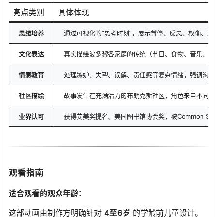
亮点类别
具体体现
思维培养
通过可视化的“思考时刻”，展示暂停、反思、权衡、决
文化表达
真实描绘波多黎各家庭的传统（节日、食物、音乐、多
情感教育
处理嫉妒、失望、误解、责任感等复杂情绪，强调沟通
社区描绘
故事发生在充满活力的布朗克斯社区，角色来自不同背
业界认可
获得艾美奖提名、美国图书馆协会奖，被Common Sens
观看指南
适合观看的观众年龄：
这部动画由制作方明确针对
4至6岁
​ 的学龄前儿童设计。