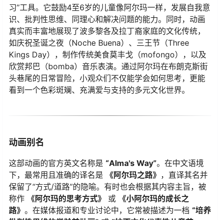
习”工具。它鼓励4至6岁的儿童像阿尔玛一样，发展自我意
识、批判性思维、同理心和解决问题的能力。同时，动画
真实而丰富地展现了波多黎各及拉丁裔家庭的文化传统，
如庆祝圣诞之夜（Noche Buena）、三王节（Three
Kings Day），制作传统美食莫丰戈（mofongo），以及
欣赏邦巴（bomba）音乐表演。通过阿尔玛在布朗克斯街
头巷尾的日常冒险，小观众们不仅能学会如何思考，更能
看到一个色彩斑斓、充满爱与支持的多元文化世界。
动画别名
这部动画的官方英文名称是
“Alma's Way”
。在中文语境
下，最常用且准确的译名是
《阿尔玛之路》
，直译其名并
保留了“方式/道路”的隐喻。有时也会根据其内容主旨，被
称作
《阿尔玛的思考方式》
​ 或
《小阿尔玛的成长之
路》
。在媒体报道和专业讨论中，它常被描述为一档
“培养