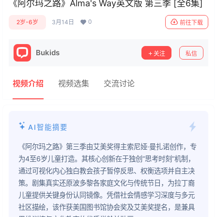
《阿尔玛之路》Alma's Way英文版 第三季 [全6集]
0
2岁-6岁
3月14日
前往下载
Bukids
关注
私信
视频介绍
视频选集
交流讨论
AI智能摘要
《阿尔玛之路》第三季由艾美奖得主索尼娅·曼扎诺创作，专
为4至6岁儿童打造。其核心创新在于独创“思考时刻”机制，
通过可视化内心独白教会孩子暂停反思、权衡选项并自主决
策。剧集真实还原波多黎各家庭文化与传统节日，为拉丁裔
儿童提供关键身份认同镜像。凭借社会情感学习深度与多元
社区描绘，该作获美国图书馆协会奖及艾美奖提名，是兼具