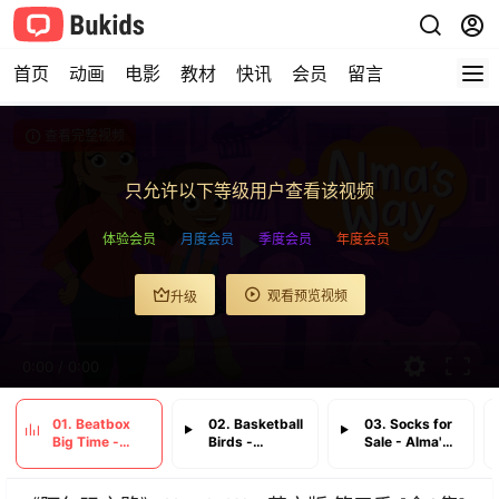
首页
动画
电影
教材
快讯
会员
留言
查看完整视频
只允许以下等级用户查看该视频
体验会员
月度会员
季度会员
年度会员
观看预览视频
升级
0:00
/
0:00
01. Beatbox
02. Basketball
03. Socks for
Big Time -
Birds -
Sale - Alma's
Super Sisters
Looking for
Animal Show
Litter