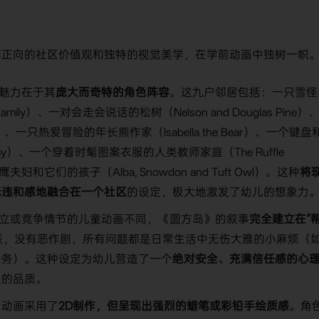
粹正向的社区价值观和独特的视觉美学，在学前动画中独树一帜
魅力在于其
庞大而奇特的角色阵容
。这九户邻居包括：一只雪怪
 Family）、一对会走会说话的松树（Nelson and Douglas Pine）
g）、一只热爱冒险的年长熊作家（Isabella the Bear）、一个键盘
mmy）、一个穿着时髦图案衣服的人类教师家庭（The Ruffle
和它们的孩子（Alba, Snowdon and Tuft Owl）。这种
将
无违和感地融合在一个社区
的设定，极大地激发了幼儿的想象力
立或竞争情节的儿童动画不同，《圆方岛》的叙事
完全建立在“
派，没有恶作剧，所有问题都是日常生活中无伤大雅的小麻烦（
任务）。这种设定为幼儿营造了一个
绝对安全、充满信任感的心
人的品质。
：动画采用了
2D制作，但呈现出强烈的蜡笔或彩铅手绘质感
。角