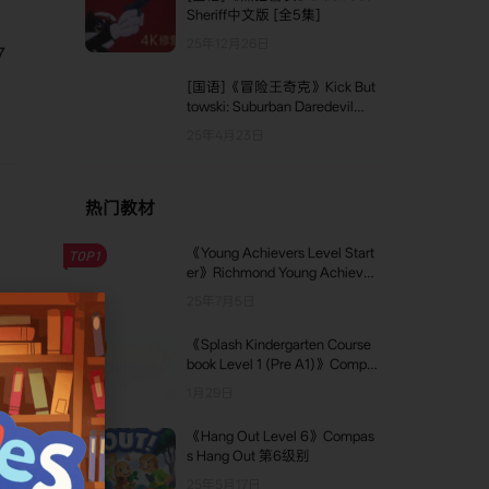
Sheriff中文版 [全5集]
25年12月26日
7
[国语]《冒险王奇克》Kick But
towski: Suburban Daredevil中
文版 第一季 [全20集]
25年4月23日
热门教材
《Young Achievers Level Start
TOP1
er》Richmond Young Achiever
s Starter级别
25年7月5日
《Splash Kindergarten Course
TOP2
book Level 1 (Pre A1)》Compa
主
ss Splash Kindergarten Course
1月29日
book 第1级别
《Hang Out Level 6》Compas
TOP3
s Hang Out 第6级别
25年5月17日