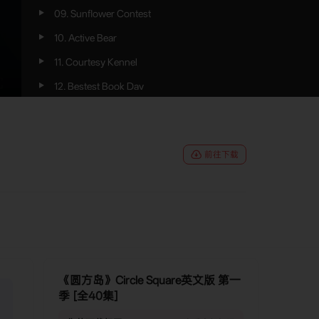
09. Sunflower Contest
10. Active Bear
11. Courtesy Kennel
12. Bestest Book Day
13. Differences
14. Magical Hiccups
前往下载
15. Big Birthday
16. Treasure Island
17. Finders Keepers
18. Camping With Kazam
19. The Outfit
《圆方岛》Circle Square英文版 第一
20. Chef Vanessa
季 [全40集]
21. The Jungle House