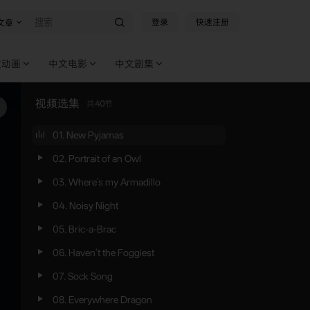
登录
快速注册
文章
文动画
中文电影
中文剧集
视频选集
共
40
节
01. New Pyjamas
02. Portrait of an Owl
03. Where's my Armadillo
04. Noisy Night
05. Bric-a-Brac
06. Haven't the Foggiest
07. Sock Song
08. Everywhere Dragon