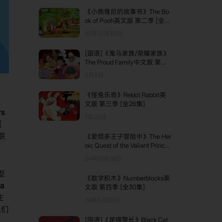
35. Sports Day
《小熊维尼的故事书》The Bo
36. Babysitter
ok of Pooh英文版 第二季 [全2
5集]
25年10月30日
37. I Love You
[国语]《鬼马家族/荣耀家族》
38. Silent Dragon
The Proud Family中文版 第一
39. Shopkeepers
季 [全21集]
3月3日
40. What the Dickens
《怪兔乐奇》Rekkit Rabbit英
文版 第三季 [全26集]
s
7月29日
迈
联
《爱烦多王子冒险中》The Her
oic Quest of the Valiant Prince I
vandoe英文版 第一季 [全8集]
24年10月18日
型
《数字积木》Numberblocks英
a
文版 第四季 [全30集]
生
24年6月22日
他们
[国语]《黑猫警长》Black Cat