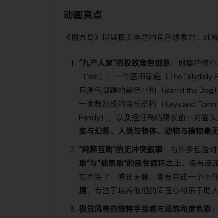
动画亮点
《圆方岛》以其极度丰富的角色想象力、纯
“九户人家”的极致角色创意
：剧集的核心
（Yeti）、一个巫师家庭（The Dillydally
只脾气暴躁的紫色小狗（Barrel the Do
一面鼓组成的音乐搭档（Keys and To
Family），以及担任岛屿警长的一对猫头鹰夫妇
实与幻想、人类与物体、动物与植物毫
“纯粹互助”的无冲突叙事
：与许多包含对
助”与“被帮助”的良性循环之上
。没有反
东西丢了、感到无聊、需要完成一个小
境
，专注于培养他们的同理心和乐于助
视觉风格的独特手绘感与高饱和度色彩