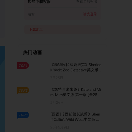
您的下载权限
查看全部权限
22. Funfair Island
23. Perfect Place
请先登录
游客
24. Audition
下载地址
25. Dinosaur Island
26. Taking a Fence
热门动画
27. Green Island
28. Spooky Cheese
《动物园侦探夏洛克》Sherloc
TOP1
k Yack: Zoo-Detective英文版
29. Diwali Island
第一季 [全52集]
7月23日
30. Pizza Mystery
《凯特与米米兔》Kate and Mi
TOP2
31. Grindle Time
m-Mim英文版 第一季 [全26
集]
2月24日
32. Story School
33. Circle Square Singers
[国语]《西部警长凯莉》Sheri
TOP3
ff Callie’s Wild West中文版 第
34. Submarine Drive
一季 [全23集]
25年5月9日