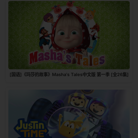
[国语]《玛莎的故事》Masha's Tales中文版 第一季 [全26集]