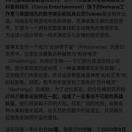
科鲁斯娱乐（Corus Entertainment）旗下的Nelvana工
作室
与
英国领先的数字娱乐和玩具公司Toikido
联合制作出
品。动画旨在将游戏中色彩缤纷、充满收集乐趣的虚拟世
界，扩展为一个拥有完整故事线和生动角色的电视宇宙，
为全球小观众带来一场充满欢乐与友情的视觉冒险。
故事发生在一个名为“皮纳塔宇宙”（Piñataverse）的奇幻
世界中。这里生活着数百种被称为“粉碎精灵”
（Smashlings）的奇妙生物——它们部分是调皮的小动
物，部分是顽皮的皮纳塔（一种装满糖果的彩色容器）。
这些精灵们热爱玩耍，终日追逐着能掉落神奇“彩虹豆荚”的
彩虹鲸鱼。然而，和平的宇宙受到了邪恶的“巴什精灵”
（Bashlings）的威胁。为了对抗邪恶，四位性格迥异的粉
碎精灵
被命运安排在一起，组成了一支看似不可能的英雄
队伍
。他们将穿越不同的大陆，探索广阔的地图，收集各
种水果和强化道具，在无尽的乐趣中升级成长，共同肩负
起拯救皮纳塔宇宙的重任。
该系列第一季共包含
26集
，每集约
11分钟
，于
2024年9月