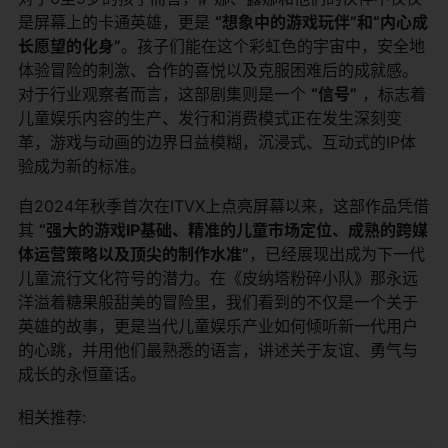
是屏幕上的卡通英雄，更是
“想象中的游戏玩伴”和“内心成
长愿望的化身”
。孩子们能在这个彩虹色的宇宙中，安全地
体验冒险的刺激、合作的喜悦以及克服困难后的成就感。
对于行业观察者而言，这部剧集则是一个
“信号”
​ ，标志着
儿童娱乐内容的生产、发行和消费模式正在发生深刻变
革，游戏与动画的边界日益模糊，沉浸式、互动式的IP体
验成为新的标准。
自2024年秋季首次在ITVX上点亮屏幕以来，这部作品凭借
其
“强大的游戏IP基础、精准的儿童市场定位、成熟的跨媒
体运营策略以及顶尖的制作水准”
，已经展现出成为下一代
儿童流行文化符号的潜力。在《皮纳塔粉碎小队》那永远
洋溢着糖果般甜美的冒险里，我们看到的不仅是一个关于
英雄的故事，更是当代儿童娱乐产业如何倾听新一代用户
的心跳，并用他们最熟悉的语言，讲述关于友谊、勇气与
成长的永恒童话。
相关推荐: