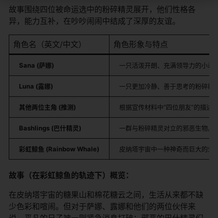
故事围绕四位被命运选中的粉碎精灵展开，他们性格各
异，能力互补，在吵吵闹闹中结成了深厚的友谊。
角色名（英文/中文）
角色形象与特点
Sana (萨娜)
一只活泼开朗、充满领导力的小动物
Luna (露娜)
一只更加冷静、善于思考的粉碎精灵（
其他两位主角 (推测)
根据宣传材料中“四位朋友”的描
Bashlings (巴什精灵)
一群与粉碎精灵对立的邪恶生物。
彩虹鲸鱼 (Rainbow Whale)
皮纳塔宇宙中一种神奇而巨大的生物
故事（在彩虹鲸鱼的轨迹下）概览：
在皮纳塔宇宙的糖果山和棉花糖云之间，生活从来都不缺
少色彩和喧闹。但对于萨娜、露娜和他们的两位伙伴来
说，平凡的日子被一则紧急消息打破：邪恶的巴什精灵们