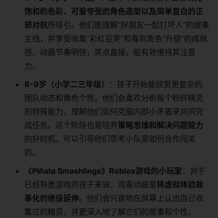
饱和的色彩、可爱夸张的角色造型以及简单直白的正
邪对抗
所吸引。他们能理解“好朋友一起打坏人”的故事
主线，并享受收集“彩虹豆荚”和看到角色“升级”的成就
感。动画节奏明快，笑点直接，能有效维持其注意
力。
8-9岁（小学二三年级）
：孩子开始能欣赏更复杂的
团队动态和角色个性。他们会喜欢分析每个粉碎精灵
的特殊能力，理解他们如何克服内部小矛盾来共同完
成任务。这个阶段也是培养
策略思维和解决问题能力
的好时机，可以引导他们思考小队是如何合作闯关
的。
《Piñata Smashlings》Roblox游戏的小玩家
：对于
已经熟悉游戏的孩子来说，观看动画是
将虚拟体验故
事化的绝佳延伸
。他们会兴奋地在屏幕上认出自己收
集过的精灵，并更深入地了解它们的故事和个性。