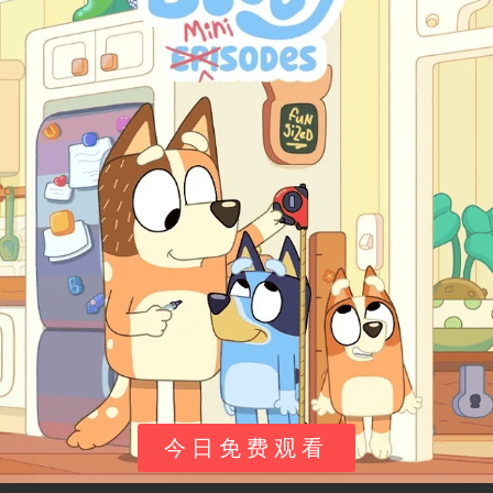
英国流媒体首播
ITVX (英国)
加拿大电视播出
YTV (加拿大)
全球预热与推广平台
YouTube (Nelvana “Keep It Weird”频道)
未来潜在平台
其他国际儿童频道及流媒体
总结
：目前，英国观众可通过
ITVX
点播观看，加拿大观众
可关注
YTV
的播出安排。全球观众可以通过
YouTube上的
官方短片
了解该系列风格。随着IP热度上升，预计将迅速
扩展至更多地区和平台。
角色与故事
今日免费观看
核心角色介绍：