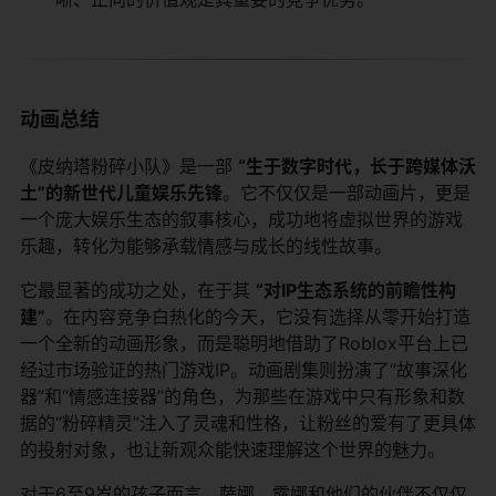
动画总结
《皮纳塔粉碎小队》是一部
“生于数字时代，长于跨媒体沃
土”的新世代儿童娱乐先锋
。它不仅仅是一部动画片，更是
一个庞大娱乐生态的叙事核心，成功地将虚拟世界的游戏
乐趣，转化为能够承载情感与成长的线性故事。
它最显著的成功之处，在于其
“对IP生态系统的前瞻性构
建”
。在内容竞争白热化的今天，它没有选择从零开始打造
一个全新的动画形象，而是聪明地借助了Roblox平台上已
经过市场验证的热门游戏IP。动画剧集则扮演了“故事深化
器”和“情感连接器”的角色，为那些在游戏中只有形象和数
据的“粉碎精灵”注入了灵魂和性格，让粉丝的爱有了更具体
的投射对象，也让新观众能快速理解这个世界的魅力。
对于6至9岁的孩子而言，萨娜、露娜和他们的伙伴不仅仅