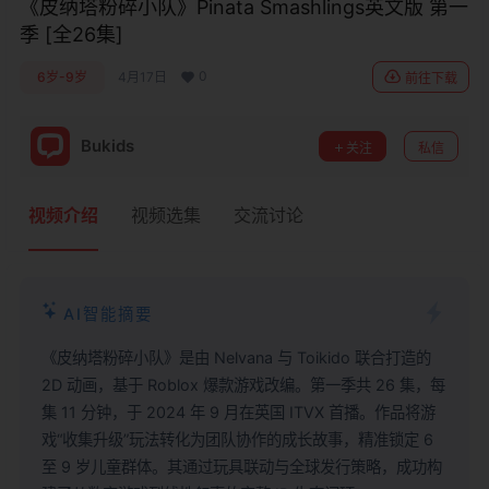
《皮纳塔粉碎小队》Pinata Smashlings英文版 第一
季 [全26集]
0
6岁-9岁
4月17日
前往下载
Bukids
关注
私信
视频介绍
视频选集
交流讨论
AI智能摘要
《皮纳塔粉碎小队》是由 Nelvana 与 Toikido 联合打造的
2D 动画，基于 Roblox 爆款游戏改编。第一季共 26 集，每
集 11 分钟，于 2024 年 9 月在英国 ITVX 首播。作品将游
戏“收集升级”玩法转化为团队协作的成长故事，精准锁定 6
至 9 岁儿童群体。其通过玩具联动与全球发行策略，成功构