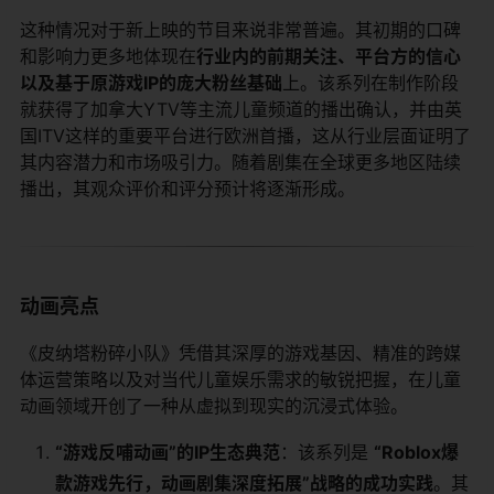
这种情况对于新上映的节目来说非常普遍。其初期的口碑
和影响力更多地体现在
行业内的前期关注、平台方的信心
以及基于原游戏IP的庞大粉丝基础
上。该系列在制作阶段
就获得了加拿大YTV等主流儿童频道的播出确认，并由英
国ITV这样的重要平台进行欧洲首播，这从行业层面证明了
其内容潜力和市场吸引力。随着剧集在全球更多地区陆续
播出，其观众评价和评分预计将逐渐形成。
动画亮点
《皮纳塔粉碎小队》凭借其深厚的游戏基因、精准的跨媒
体运营策略以及对当代儿童娱乐需求的敏锐把握，在儿童
动画领域开创了一种从虚拟到现实的沉浸式体验。
“游戏反哺动画”的IP生态典范
：该系列是
“Roblox爆
款游戏先行，动画剧集深度拓展”战略的成功实践
。其