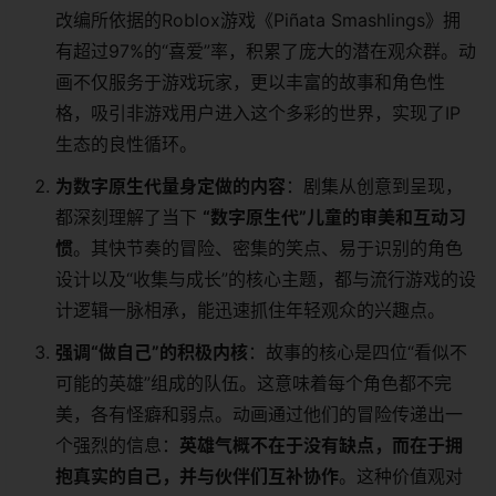
改编所依据的Roblox游戏《Piñata Smashlings》拥
有超过97%的“喜爱”率，积累了庞大的潜在观众群。动
画不仅服务于游戏玩家，更以丰富的故事和角色性
格，吸引非游戏用户进入这个多彩的世界，实现了IP
生态的良性循环。
为数字原生代量身定做的内容
：剧集从创意到呈现，
都深刻理解了当下
“数字原生代”儿童的审美和互动习
惯
。其快节奏的冒险、密集的笑点、易于识别的角色
设计以及“收集与成长”的核心主题，都与流行游戏的设
计逻辑一脉相承，能迅速抓住年轻观众的兴趣点。
强调“做自己”的积极内核
：故事的核心是四位“看似不
可能的英雄”组成的队伍。这意味着每个角色都不完
美，各有怪癖和弱点。动画通过他们的冒险传递出一
个强烈的信息：
英雄气概不在于没有缺点，而在于拥
抱真实的自己，并与伙伴们互补协作
。这种价值观对