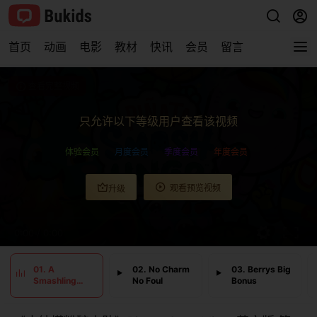
首页
动画
电影
教材
快讯
会员
留言
查看完整视频
只允许以下等级用户查看该视频
体验会员
月度会员
季度会员
年度会员
观看预览视频
升级
0:00
/
0:00
01. A
02. No Charm
03. Berrys Big
Smashling
No Foul
Bonus
Success