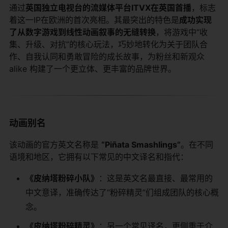
通过
英国独立电视台的流媒体平台ITVX在英国首播
，标志
着这一IP在欧洲的首次亮相。其最突出的特色是
成功实现
了从数字游戏到线性动画叙事的无缝转换
，将游戏中“收
集、升级、对抗”的核心玩法，巧妙地转化为关于团队合
作、自我认同和勇敢冒险的成长故事，为粉丝和新观众
alike 构建了一个更立体、更丰富的品牌世界。
动画别名
该动画的官方英文名称是
“Piñata Smashlings”
。在不同
语境和地区，它拥有以下常见的中文译名和指代：
《皮纳塔粉碎小队》
：这是英文名最直接、最常用的
中文意译，准确传达了“粉碎精灵”们组成团队的核心概
念。
《皮纳塔粉碎精灵》
：另一个常见译名，更侧重于介