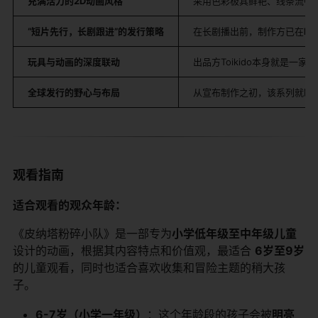
充满活力的2D动画风格
采用色彩极其鲜艳、线条流畅
“短片先行，长剧跟进”的发行策略
在长剧播出前，制作方已在
Ne
玩具与动画的深度联动
出品方Toikido本身就是一
全球发行的野心与布局
从宣布制作之初，该系列就瞄
观看指南
适合观看的观众年龄：
《皮纳塔粉碎小队》是一部专为
小学低年级至中年级儿童
设计的动画，根据其内容特点和价值观，最适合
6岁至9岁
的儿童观看，同时也适合喜欢收集和冒险主题的稍大孩
子。
6-7岁（小学一年级）
：这个年龄段的孩子会被
明亮