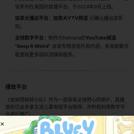
该系列在英国的首播平台，于2024年9月上线。
加拿大播出平台
：
加拿大YTV频道
​ 已确认播出该系
列。
全球数字平台
：制作方Nelvana的
YouTube频道
“Keep It Weird”
​ 会发布相关短片和内容。未来剧集可
能登陆更多国际流媒体服务。
播放平台
《皮纳塔粉碎小队》作为一部具有全球野心的新IP，其播
放权已由多家主流儿童电视平台购得，并积极利用数字平
台进行推广。
平台类型
具体平台/地区