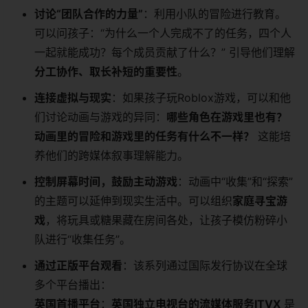
讨论“团队合作的力量”
：利用小队的冒险进行教育。
可以问孩子：“为什么一个人完成不了的任务，四个人
一起就能成功？每个成员贡献了什么？” 引导他们理解
分工协作、取长补短的重要性
。
连接虚拟与现实
：如果孩子玩Roblox游戏，可以和他
们讨论动画与游戏的异同：
哪些角色在游戏里也有？
动画里的冒险和游戏里的任务有什么不一样？
​ 这能培
养他们的跨媒体叙事理解能力。
控制屏幕时间，鼓励主动游戏
：动画中“收集”和“探索”
的主题可以延伸到现实生活中。可以组织
家庭寻宝游
戏
，将玩具或糖果藏在房间各处，让孩子模仿粉碎小
队进行“收集任务”。
通过正版平台观看
：该系列通过国际发行协议在全球
多个平台播出：
英国首播平台
：
英国独立电视台的流媒体服务ITVX
​ 是