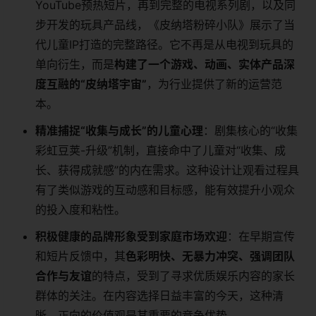
YouTube预热短片，再到完整的电视系列剧，以及同
步开发的玩具产品线，《皮纳塔粉碎小队》展示了当
代儿童IP打造的完整路径。它不再是从电视到玩具的
单向衍生，而是
构建了一个游戏、动画、实体产品深
度互融的“皮纳塔宇宙”
，为行业提供了新的运营范
本。
精准捕捉“收集与成长”的儿童心理
：剧集核心的“收集
彩虹豆荚-升级”机制，直接命中了儿童对“收集、成
长、获得成就感”的内在需求。这种设计让观看过程具
有了类似游戏的互动感和目标感，能有效提升小观众
的投入度和粘性。
积极健康的品牌形象受到家庭市场欢迎
：在早期宣传
和短片反馈中，其
色彩明快、无暴力冲突、强调团队
合作与友谊
的特点，受到了寻求优质娱乐内容的家长
群体的关注。在内容选择日益丰富的今天，这种清
晰、正向的价值观是其重要的竞争优势。