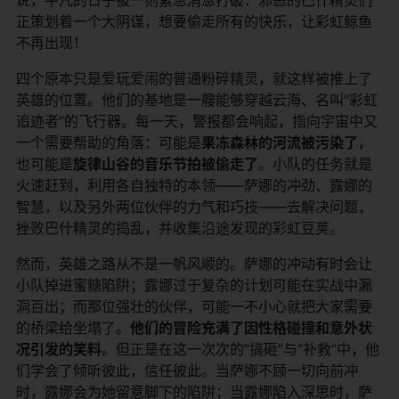
正策划着一个大阴谋，想要偷走所有的快乐，让彩虹鲸鱼
不再出现！
四个原本只是爱玩爱闹的普通粉碎精灵，就这样被推上了
英雄的位置。他们的基地是一艘能够穿越云海、名叫“彩虹
追迹者”的飞行器。每一天，警报都会响起，指向宇宙中又
一个需要帮助的角落：可能是
果冻森林的河流被污染了
，
也可能是
旋律山谷的音乐节拍被偷走了
。小队的任务就是
火速赶到，利用各自独特的本领——萨娜的冲劲、露娜的
智慧，以及另外两位伙伴的力气和巧技——去解决问题，
挫败巴什精灵的捣乱，并收集沿途发现的彩虹豆荚。
然而，英雄之路从不是一帆风顺的。萨娜的冲动有时会让
小队掉进蜜糖陷阱；露娜过于复杂的计划可能在实战中漏
洞百出；而那位强壮的伙伴，可能一不小心就把大家需要
的桥梁给坐塌了。
他们的冒险充满了因性格碰撞和意外状
况引发的笑料
。但正是在这一次次的“搞砸”与“补救”中，他
们学会了倾听彼此，信任彼此。当萨娜不顾一切向前冲
时，露娜会为她留意脚下的陷阱；当露娜陷入深思时，萨