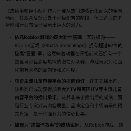
《皮纳塔粉碎小队》作为一部从热门游戏衍生而来的全新
动画，其观众反馈正处于积极积累的阶段，但其背后的IP
势能和行业布局已显示出巨大的潜力。
依托Roblox游戏的庞大粉丝基础
：其改编源——
Roblox游戏《Piñata Smashlings》拥有
超过97%的
极高“喜爱”率
，这意味着动画在开播前就已拥有一个
数量可观且高度热情的潜在观众群。游戏玩家对动画
化抱有天然的高期待和关注度。
获得主流儿童电视平台的提前预订
：在正式播出前，
该系列已成功获得
加拿大YTV和英国ITV等主流儿童
内容平台的播出承诺
。这并非基于播出后的成绩，而
是行业专家对其内容质量、品牌定位和市场前景的预
先肯定，是一种强有力的信心投票。
被视为“跨媒体叙事”的成功案例
：从Roblox游戏，到