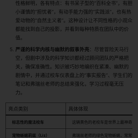
性格鲜明，各有特点：有书呆子型的“百科全书”，有胆
小谨慎的“担忧者”，有动手能力强的“实践派”，也有热
爱动物的“自然主义者”。这种设计让不同性格的小观众
都能找到自己的投影，并看到每种特质在团队中的价
值。
严谨的科学内核与幽默的叙事外壳
：尽管冒险天马行
空，但剧中涉及的科学知识都经过顾问团队的严格把
关，确保准确性。知识被巧妙地编织在紧凑、幽默的
剧情中，并通过校车仪表盘上的“事实报告”、学生们的
笔记和弗瑞丝老师的总结来强化，学习过程毫无压
力。
亮点类别
具体体现
标志性的魔法校车
这辆黄色的老校车是世界上最神奇的
宠物蜥蜴莉兹（Liz）
弗瑞丝老师的绿色宠物蜥蜴，常常在