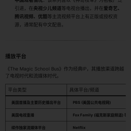
中国观看情况
：该系列曾以《神奇校车》为名被广泛
引进，在
央视少儿频道
等电视台播出，并在
爱奇艺、
腾讯视频、优酷
等主流视频平台上有正版或授权资
源，通常配有中文配音。
播放平台
《The Magic School Bus》作为经典IP，其播放渠道跨越
了电视时代和流媒体时代。
平台类型
具体平台/频道
美国首播及主要历史播出平台
PBS (美国公共电视网)
美国电视重播
Fox Family (福克斯家庭频道) 等
续作独家流媒体平台
Netflix