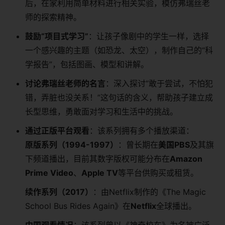
后，在家利用简单材料进行相关实验，模仿弗瑞丝老
师的探索精神。
鼓励“项目式学习”
：让孩子像剧中的学生一样，选择
一个感兴趣的主题（如恐龙、太空），制作自己的“科
学报告”，包括图画、模型和讲解。
讨论弗瑞丝老师的名言
：深入探讨“敢于尝试，不怕犯
错，弄脏也没关系！”这句话的含义，帮助孩子建立成
长型思维，勇敢面对学习和生活中的挑战。
通过正版平台观看
：该系列拥有多个播放渠道：
原版系列（1994-1997）
：曾长期在
美国PBS
及其旗
下频道播出，目前其数字版权可能分布在
Amazon
Prime Video
、
Apple TV
等平台供购买或租赁。
续作系列（2017）
：由Netflix制作的《The Magic
School Bus Rides Again》在
Netflix
全球播出。