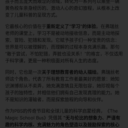
孩子而言庞大而艰涩的领域，转化为一系列可以乘坐一辆
黄色校车亲身经历的、激动人心的奇幻旅程，从根本上改
变了儿童科普的呈现方式。
它最核心的价值在于
重新定义了“学习”的体验
。在弗瑞丝
老师的课堂上，学习不是被动地接收信息，而是主动地探
索、冒险、犯错和发现。它赋予孩子们一种宝贵的信念：
世界是可以被理解的，而理解的过程本身充满乐趣。那句
“敢于尝试，不怕犯错，弄脏也没关系！”的格言，不仅适用
于科学课，更是一种积极面对所有人生的态度。
同时，它也是一次
关于理想教育者的动人描绘
。弗瑞丝老
师这个角色，代表了所有教育工作者最美好的愿景：她知
识渊博却从不卖弄，她充满激情且无限包容，她珍视每个
孩子的独特性，并相信他们拥有自己发现真理的能力。她
不是知识的灌输者，而是探索旅程的向导和伙伴。
作为PBS的传奇节目和全球儿童的科学启蒙经典，《The
Magic School Bus》凭借其
“无与伦比的想象力、严谨有
趣的科学内核、充满魅力的角色塑造以及鼓励探索的核心