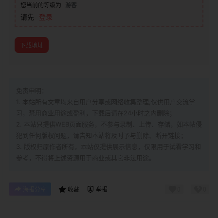
您当前的等级为
游客
请先
登录
下载地址
免责申明：
1. 本站所有文章均来自用户分享或网络收集整理,仅供用户交流学
习，禁用商业用途或盈利，下载后请在24小时之内删除；
2. 本站只提供WEB页面服务，不参与录制、上传、存储，如本帖侵
犯到
任何版权问题，请告知本站将及时予与删除、断开链接；
3. 版权归原作者所有，本站仅提供展示信息，仅限用于试看学习和
参考，不得将上述资源用于商业或其它非法用途。
0
0
海报分享
收藏
举报