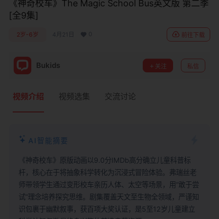
《神奇校车》The Magic School Bus英文版 第二季
[全9集]
0
2岁-6岁
4月21日
前往下载
Bukids
关注
私信
视频介绍
视频选集
交流讨论
AI智能摘要
《神奇校车》原版动画以9.0分IMDb高分确立儿童科普标
杆，核心在于将抽象科学转化为沉浸式冒险体验。弗瑞丝老
师带领学生通过变形校车亲历人体、太空等场景，用“敢于尝
试”理念培养探究思维。剧集覆盖天文至生物全领域，严谨知
识包裹于幽默叙事，获百项大奖认证，是5至12岁儿童建立