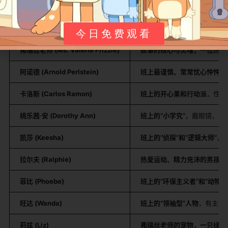
都个性鲜明，共同组成了这个充满活力的探索小队。
角色名（英文/中文常见译名）
身份与特点
今日免费观看
弗瑞丝老师 (Ms. Valerie Frizzle)
故事的核心与灵魂，一位热情
阿诺德 (Arnold Perlstein)
班上最谨慎、常常忧心忡忡的
卡洛斯 (Carlos Ramon)
班上的开心果和行动派
，性格
桃乐茜·安 (Dorothy Ann)
班上的“小学究”
，戴眼镜，扎
凯莎 (Keesha)
班上的“侦探”和“逻辑大师”
，
拉尔夫 (Ralphie)
热爱运动、精力充沛的男孩
。
菲比 (Phoebe)
班上的“环保主义者”和“动物爱
旺达 (Wanda)
班上的“领袖型”人物
，有主见
莉兹 (Liz)
弗瑞丝老师的宠物，一只绿色