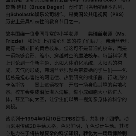
鲁斯·迪根（Bruce Degen）
​ 创作的同名畅销绘本系列，
由
Scholastic娱乐公司
制作，是
美国公共电视网（PBS）
历史上最具标志性的教育节目之一。
故事围绕一位非同寻常的小学老师——
弗瑞丝老师（Ms.
Frizzle）
​ 和她班上好奇心旺盛的孩子们展开。弗瑞丝老师
拥有一辆老旧的黄色校车，但这可不是普通的校车，而是
一辆能够变形、缩小、穿越时空的
魔法校车
。每当科学课
上讨论到一个新主题，比如人体消化系统、太阳系的构
成、天气的形成，弗瑞丝老师就会带着她的学生们——包
括总是担心害怕的阿诺德、热爱研究的桃乐茜、行动派的
卡洛斯等——登上这辆校车，开启一场身临其境的实地考
察。校车会变成潜艇潜入海底，缩小成细胞大小钻进人
体，甚至飞向太空，让学生们以第一视角亲身体验科学的
奥秘。
该系列于
1994年9月10日
在
PBS
首播，共制作了
四季
。动
画采用传统2D手绘风格，色彩鲜明，角色设计生动。其核
心魅力在于
将枯燥复杂的科学知识，转化为一场场惊险刺