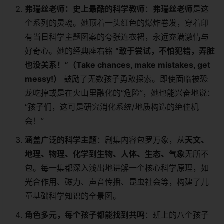
弗瑞丝老师：史上最酷的科学教师
：
弗瑞丝老师
是这
个系列的灵魂。她顶着一头红色的爆炸卷发，穿着印
有当日科学主题图案的夸张连衣裙，永远充满激情与
好奇心。她的经典座右铭
“敢于尝试，不怕犯错，弄脏
也没关系！”（Take chances, make mistakes, get
messy!）
​ 鼓励了无数孩子勇敢探索。即使面临被恐
龙吃掉或是在火山里融化的“危险”，她也能兴奋地说：
“孩子们，这可是研究消化系统/地质构造的绝佳机
会！”
涵盖广泛的科学主题
：剧集内容包罗万象，从
天文、
地理、物理、化学到生物、人体、生态、气象
无所不
包。每一集都深入浅出地讲解一个核心科学原理，如
光合作用、磁力、声音传播、昆虫社会等，构建了儿
童基础科学知识的全景图。
角色多元，每个孩子都能找到共鸣
：班上的八个孩子