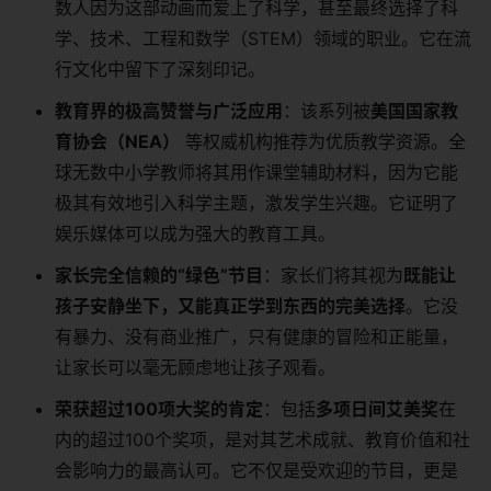
数人因为这部动画而爱上了科学，甚至最终选择了科
学、技术、工程和数学（STEM）领域的职业。它在流
行文化中留下了深刻印记。
教育界的极高赞誉与广泛应用
：该系列被
美国国家教
育协会（NEA）
​ 等权威机构推荐为优质教学资源。全
球无数中小学教师将其用作课堂辅助材料，因为它能
极其有效地引入科学主题，激发学生兴趣。它证明了
娱乐媒体可以成为强大的教育工具。
家长完全信赖的“绿色”节目
：家长们将其视为
既能让
孩子安静坐下，又能真正学到东西的完美选择
。它没
有暴力、没有商业推广，只有健康的冒险和正能量，
让家长可以毫无顾虑地让孩子观看。
荣获超过100项大奖的肯定
：包括
多项日间艾美奖
在
内的超过100个奖项，是对其艺术成就、教育价值和社
会影响力的最高认可。它不仅是受欢迎的节目，更是