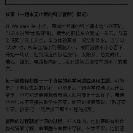
故事（一趟永无止境的科学冒险）概览：
在 Walkerville 小学，弗瑞丝老师的科学课永远与众不同。
当课本讲到“水循环”时，黄色的旧校车会变成一朵云，载着
全班同学升上天空，亲身体验蒸发、凝结和降水。当学习
“人体”时，校车会缩小到细胞大小，被阿诺德不小心吞下，
开始一场从口腔到肠道的惊险旅行。太阳系、恐龙时代、
地心、蜂巢、电路板内部……没有这辆魔法校车到不了的地
方。
每一趟旅程都始于一个真实的科学问题或课程主题
。可能
是为了寻找失踪的化石，可能是为了调查学校池塘为什么
变臭，也可能是单纯想看看飓风眼内部是什么样子。弗瑞
丝老师从不直接告诉学生答案，她只是微笑着说：“系好安
全带，孩子们！”然后按下那个神秘的按钮。
冒险的过程就是学习的过程
。在人体内，他们亲眼看到食
物被胃酸分解，血细胞在血管中穿梭。在太空里，他们感