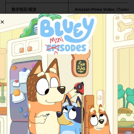
数字购买/租赁
Amazon Prime Video, iTunes, 
中国电视播出
中国中央电视台少儿频道等
中国流媒体平台
爱奇艺、腾讯视频、优酷、哔哩哔
总结
：对于希望观看原版经典系列的观众，可以尝试在
Amazon
等平台购买数字版，或在国内视频网站搜索。对
于想看新版动画的观众，可以订阅
Netflix
。中国观众在
爱
奇艺、腾讯视频
等平台通常能方便地观看到中文配音版。
角色与故事
核心角色介绍：
故事的核心是弗瑞丝老师和她的八年级学生们，每个角色