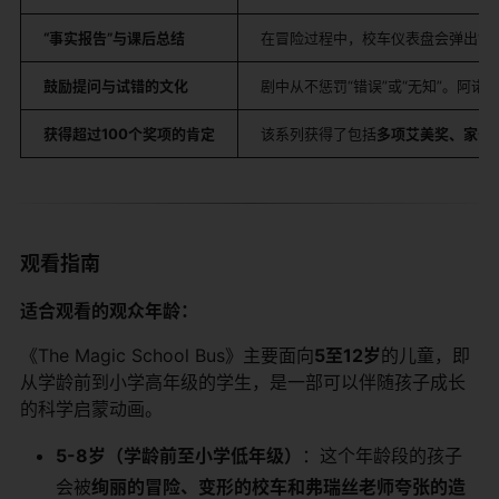
“事实报告”与课后总结
在冒险过程中，校车仪表盘会弹出“事
鼓励提问与试错的文化
剧中从不惩罚“错误”或“无知”。阿
获得超过100个奖项的肯定
该系列获得了包括
多项艾美奖、家长
观看指南
适合观看的观众年龄：
《The Magic School Bus》主要面向
5至12岁
的儿童，即
从学龄前到小学高年级的学生，是一部可以伴随孩子成长
的科学启蒙动画。
5-8岁（学龄前至小学低年级）
：这个年龄段的孩子
会被
绚丽的冒险、变形的校车和弗瑞丝老师夸张的造