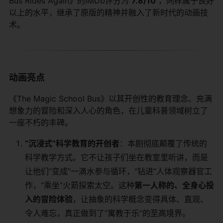
Bus Rides Again》的IMDb评分为
7.8/10
​ ，同样属于良好
以上的水平，继承了原版的精神并融入了新时代的动画技
术。
动画亮点
《The Magic School Bus》以其开创性的教育理念、充满
想象力的冒险和深入人心的角色，在儿童科普领域树立了
一座不朽的丰碑。
“沉浸式”科学教育的开创者
：本剧彻底颠覆了传统的
科学教学方式。它不让孩子们坐在教室里听讲，而是
让他们“变成”一滴水参与循环，“钻进”人体观察器官工
作，“乘坐”火箭探索太空。这种
第一人称的、全身心投
入的冒险体验
，让抽象的科学概念变得具体、直观、
令人难忘，真正做到了“寓教于乐”的至高境界。