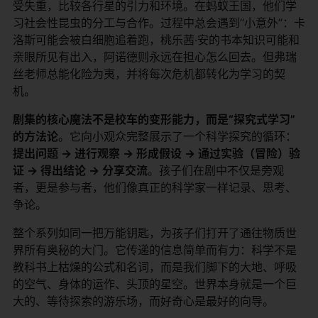
受失重，比较各行星的引力和环境。在蚂蚁王国，他们学
习社会性昆虫的分工与合作。过程中总会遇到“小意外”：卡
洛斯可能会被白细胞追着跑，桃乐茜·安的书本知识可能和
亲眼所见有出入，阿诺德则永远在担心怎么回去。但弗瑞
丝老师总能化险为夷，并将每次危机都转化为学习的契
机。
剧集的核心魔法不是校车的变形能力，而是“探究式学习”
的方法论
。它向小观众完整展示了一个科学探究的循环：
提出问题 → 进行观察 → 形成假设 → 通过实验（冒险）验
证 → 得出结论 → 分享交流
。孩子们在剧中不仅是旁观
者，更是参与者，他们像真正的科学家一样记录、思考、
争论。
整个系列如同一把万能钥匙，为孩子们打开了通往物质世
界所有奥秘的大门。它传递的信息简单而有力：科学不是
教科书上枯燥的公式和名词，而是我们脚下的大地、呼吸
的空气、身体的运作、头顶的星空。世界本身就是一个巨
大的、等待探索的游乐场，而好奇心是最好的向导。