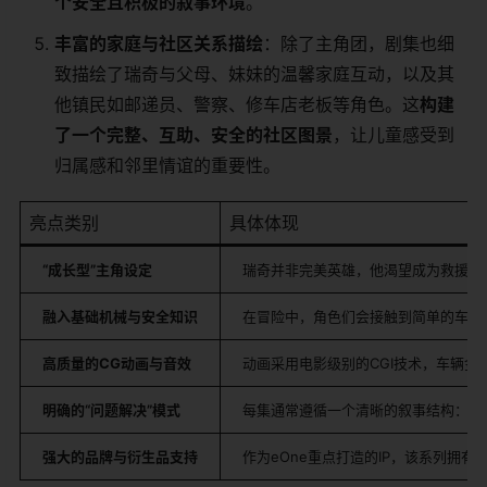
个安全且积极的叙事环境
。
丰富的家庭与社区关系描绘
：除了主角团，剧集也细
致描绘了瑞奇与父母、妹妹的温馨家庭互动，以及其
他镇民如邮递员、警察、修车店老板等角色。这
构建
了一个完整、互助、安全的社区图景
，让儿童感受到
归属感和邻里情谊的重要性。
亮点类别
具体体现
“成长型”主角设定
瑞奇并非完美英雄，他渴望成为救援车
融入基础机械与安全知识
在冒险中，角色们会接触到简单的车辆
高质量的CG动画与音效
动画采用电影级别的CGI技术，车辆
明确的“问题解决”模式
每集通常遵循一个清晰的叙事结构：发现
强大的品牌与衍生品支持
作为eOne重点打造的IP，该系列拥有