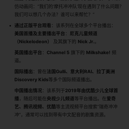
仿动画问：“我们的‘摩托冲冲队’现在遇到了什么问题？
我们可以想几个办法？谁可以来帮忙？”
通过正版平台观看
：该系列在全球多个平台播出：
美国首播及主要播出平台
：
尼克儿童频道
（Nickelodeon）
​ 及其旗下的
Nick Jr.
。
英国播出平台
：
Channel 5
​ 旗下的
Milkshake!
​ 频
道。
国际播出
：曾在
法国Gulli、意大利RAI、拉丁美洲
Discovery Kids
等多个国际频道播出。
中国播出情况
：该系列于
2019年由优酷少儿全球首
播
，随后可能在
央视少儿频道
等平台播出。在
爱奇
艺、腾讯视频、优酷
等主流视频平台搜索“瑞奇冲冲
冲”，通常可以找到带有中文配音的剧集资源。