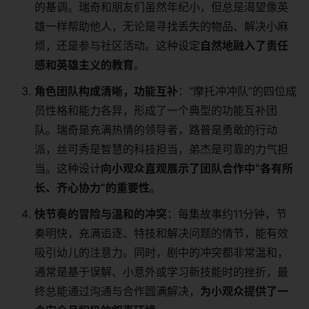
的基调。瑞奇和朋友们虽然年纪小，但总是渴望像英
雄一样帮助他人，无论是寻找丢失的物品、解决小麻
烦，还是参与社区活动。这种设定
自然地融入了责任
感和英雄主义的教育
。
角色团队构成清晰，功能互补
：“摩托冲冲队”的四位成
员性格和能力各异，形成了一个典型的功能互补团
队。瑞奇是充满热情的领导者，路普是勇敢的行动
派，丝可秀是智慧的科技担当，弟杰是可靠的力气担
当。这种设计
向小观众直观展示了团队合作中“各有所
长、齐心协力”的重要性
。
快节奏的冒险与温和的冲突
：每集故事约11分钟，节
奏明快，充满追逐、特技和解决问题的情节，能有效
吸引幼儿的注意力。同时，剧中的冲突都非常温和，
通常是基于误解、小意外或学习新技能时的挫折，最
终总能通过沟通与合作圆满解决，
为小观众提供了一