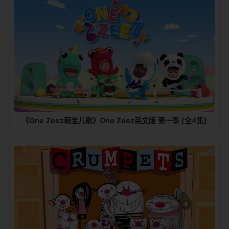
《One Zeez萌宝儿歌》One Zeez英文版 第一季 [全4集]