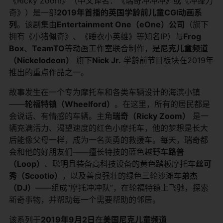
《Ricky Zoom》（中文译名：《瑞奇冲冲冲》或《冲锋力
奇》）是一部
2019年首播的英国学龄前儿童CGI动画系
列
。该剧集由
Entertainment One（eOne）公司
（旗下
拥有《小猪佩奇》、《睡衣小英雄》等知名IP）与
Frog
Box
、
TeamTO
等动画工作室联合制作，是
尼克儿童频道
（Nickelodeon）
​ 旗下
Nick Jr.
​ 学龄前节目板块在2019年
推出的重点作品之一。
故事发生在一个专为摩托车和各类车辆设计的海滨小镇
——
轮福特镇（Wheelford）
。在这里，所有的居民都是
会说话、有情感的车辆。主角
瑞奇（Ricky Zoom）
​ 是一
辆充满活力、渴望速度的红色小摩托车，他的梦想是长大
后能像父母一样，成为一名英勇的救援车。每天，瑞奇都
会和他的好朋友们——擅长特技的蓝色越野车
路普
（Loop）
、聪明且装备高科技设备的黄色踏板摩托车
丝可
秀（Scootio）
，以及善良强壮的绿色三轮沙滩车
弟杰
（DJ）
——组成“摩托冲冲队”，在轮福特镇上飞驰，探索
新奇事物，并帮助每一个需要帮助的邻居。
该系列于
2019年9月2日
在
美国尼克儿童频道