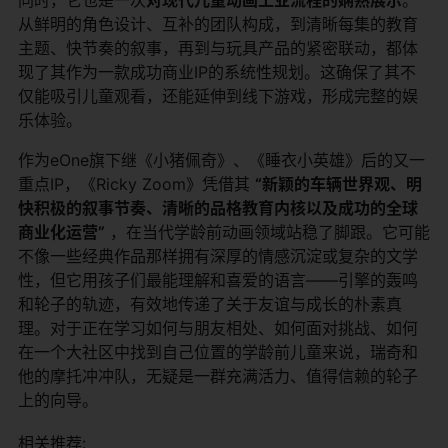
从鲜明的角色设计、互补的团队构成，到清晰每集的教育
主题、快节奏的叙事，再到与玩具产品的紧密联动，都体
现了其作为一款成功商业IP的系统性规划。这确保了其不
仅能吸引儿童观看，还能延伸到线下游戏，形成完整的娱
乐体验。
作为eOne旗下继《小猪佩奇》、《睡衣小英雄》后的又一
重点IP，《Ricky Zoom》凭借其
“新颖的车辆世界观、明
快积极的叙事节奏、清晰的品格教育内核以及成功的全球
商业化运营”
​ ，在当代学龄前动画领域站稳了脚跟。它可能
不像一些经典作品那样拥有深厚的情感沉淀或复杂的文学
性，但它用孩子们最能理解和喜爱的语言——引擎的轰鸣
和轮子的轨迹，有效地传递了关于友谊与成长的朴素真
理。对于正在学习如何与朋友相处、如何面对挑战、如何
在一个大社区中找到自己位置的学龄前儿童来说，瑞奇和
他的摩托冲冲队，无疑是一群充满活力、值得信赖的轮子
上的向导。
相关推荐: