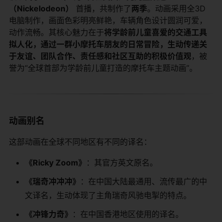
（Nickelodeon）
​ 首播，共制作了
两季
。动画采用全3D
电脑制作，画面色彩明亮鲜艳，车辆角色设计圆润可爱，
动作流畅。其核心魅力在于
将学龄前儿童喜爱的交通工具
拟人化，通过一群小摩托车朋友的日常冒险，生动传递关
于友谊、团队合作、责任感和社区互助的积极价值观
，被
誉为“全球首部为学龄前儿童打造的摩托车主题动画”。
动画别名
这部动画在全球不同地区有不同的译名：
《Ricky Zoom》
：其官方英文原名。
《瑞奇冲冲冲》
：在中国大陆最通用、流传最广的中
文译名，生动体现了主角瑞奇风驰电掣的特点。
《冲锋力奇》
：在中国香港地区使用的译名。