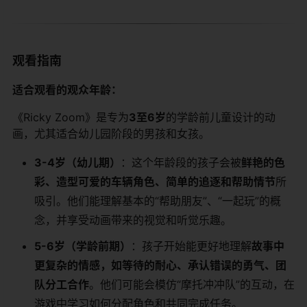
观看指南
适合观看的观众年龄：
《Ricky Zoom》是专为
3至6岁
的学龄前儿童设计的动
画，尤其适合幼儿园阶段的男孩和女孩。
3-4岁（幼儿期）
：这个年龄段的孩子会被
鲜艳的色
彩、造型可爱的车辆角色、简单的追逐和帮助情节
所
吸引。他们能理解基本的“帮助朋友”、“一起玩”的概
念，并享受动画带来的视觉和听觉乐趣。
5-6岁（学龄前期）
：孩子开始能更好地理解
故事中
更复杂的情感，如等待的耐心、承认错误的勇气、团
队分工合作
。他们可能会模仿“摩托冲冲队”的互动，在
游戏中学习如何分配角色和共同完成任务。