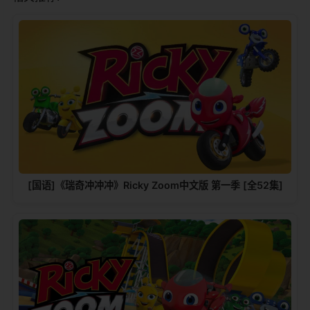
[国语]《瑞奇冲冲冲》Ricky Zoom中文版 第一季 [全52集]