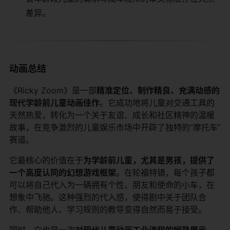
差异。
动画总结
《Ricky Zoom》是一部
精准定位、制作精良、充满动感的
现代学龄前儿童动画佳作
。它成功地将儿童对交通工具的
天然热爱，转化为一个关于友谊、成长和社区精神的温暖
故事，在竞争激烈的儿童娱乐市场中开辟了独特的“摩托车”
赛道。
它最核心的价值在于
为学龄前儿童，尤其是男孩，提供了
一个高度认同的幻想游戏框架
。在轮福特镇，每个孩子都
可以将自己代入为一辆拥有个性、朋友和使命的小车，在
想象中飞驰。这种强烈的代入感，使得剧中关于团队合
作、帮助他人、学习规则的教导变得自然而易于接受。
同时，它也是一次
对现代儿童动画工业流程的娴熟展示
。