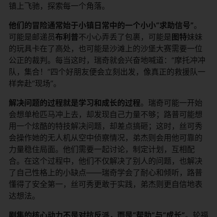
镇上飞驰，探索每一个角落。
他们的冒险通常始于小镇日常中的一个小小“求助信号”
。
可能是邮递员
布利普
不小心弄丢了包裹，可能是
图特
妹妹
的玩具卡在了高处，也可能是沙滩上的沙堡大赛需要一位
公正的裁判。每当这时，瑞奇就会兴奋地喊道：“摩托冲冲
队，集合！”四个好朋友便会立刻出发，像真正的救援队一
样奔赴“现场”。
解决问题的过程就是学习和成长的过程
。瑞奇可能一开始
会想单枪匹马冲上去，却发现自己力量不够；路普可能想
用一个炫酷的特技解决问题，却差点搞砸；这时，丝可秀
会操作她的无人机从空中侦察情况，弟杰则会用他可靠的
力量稳住局面。他们需要一起讨论，制定计划，互相配
合。在这个过程中，他们不仅解决了别人的问题，也解决
了自己性格上的小缺点——瑞奇学会了耐心和倾听，路普
懂得了安全第一，丝可秀更敢于实践，弟杰则更自信地表
达想法。
剧集的核心动力不是对抗反派，而是“帮助”与“成长”
。轮福