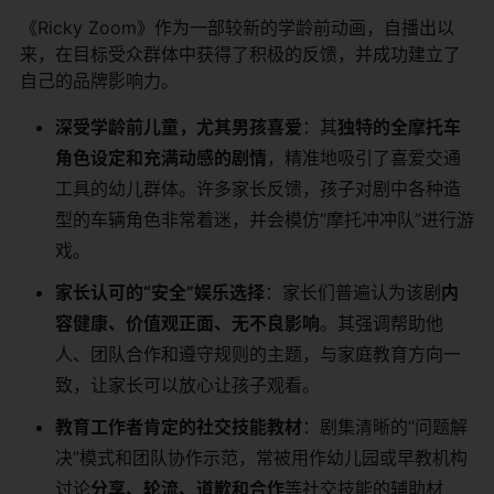
《Ricky Zoom》作为一部较新的学龄前动画，自播出以
来，在目标受众群体中获得了积极的反馈，并成功建立了
自己的品牌影响力。
深受学龄前儿童，尤其男孩喜爱
：其
独特的全摩托车
角色设定和充满动感的剧情
，精准地吸引了喜爱交通
工具的幼儿群体。许多家长反馈，孩子对剧中各种造
型的车辆角色非常着迷，并会模仿“摩托冲冲队”进行游
戏。
家长认可的“安全”娱乐选择
：家长们普遍认为该剧
内
容健康、价值观正面、无不良影响
。其强调帮助他
人、团队合作和遵守规则的主题，与家庭教育方向一
致，让家长可以放心让孩子观看。
教育工作者肯定的社交技能教材
：剧集清晰的“问题解
决”模式和团队协作示范，常被用作幼儿园或早教机构
讨论
分享、轮流、道歉和合作
等社交技能的辅助材