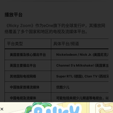
播放平台
《Ricky Zoom》作为eOne旗下的全球发行IP，其播放网
络覆盖了多个国家和地区的电视及流媒体平台。
平台类型
具体平台/频道
美国首播及核心播出平台
Nickelodeon / Nick Jr. (美国尼克
英国主要播出平台
Channel 5's Milkshake! (英国第五频
其他国际电视网络
Super RTL (德国), Clan TV (西班牙), 
中国独家首播流媒体
优酷少儿
中国电视及流媒体
可能包括央视少儿频道等电视台，以及
家庭媒体与点播
可能通过Amazon Prime Video, 