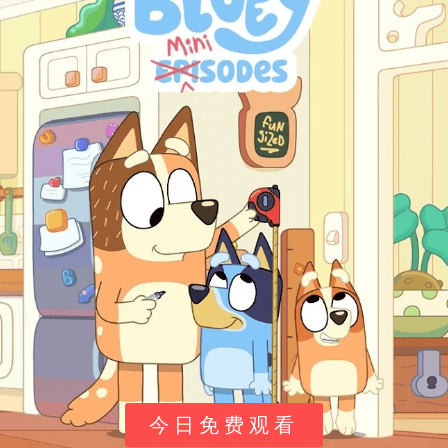
总结
：对于中国观众，最方便的观看途径是在
优酷、爱奇
艺、腾讯视频
等平台搜索“瑞奇冲冲冲”。国际观众可以关注
当地
Nick Jr.
​ 或
Milkshake!
​ 等儿童频道的播出安排。
角色与故事
核心角色介绍：
故事的核心是瑞奇和他的“摩托冲冲队”，以及轮福特镇上丰
富多彩的车辆居民们，共同构建了一个关于成长与互助的
温暖小镇故事。
角色名（英文/中文常见译名）
身份与特点
瑞奇 (Ricky Zoom)
故事的主角，一辆红色
今日免费观看