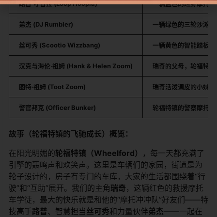
路普·呼普拉 (Loop Hoopla)
一辆蓝色的越野摩托车
弟杰 (DJ Rumbler)
一辆绿色的三轮沙滩车（
丝可秀 (Scootio Wizzbang)
一辆黄色的智能踏板摩
汉克与海伦·祖姆 (Hank & Helen Zoom)
瑞奇的父母，轮福特镇
图特·祖姆 (Toot Zoom)
瑞奇活泼调皮的小妹妹
警官邦克 (Officer Bunker)
轮福特镇的警察摩托车
故事（轮福特镇的飞驰成长）概览：
在阳光明媚的
轮福特镇（Wheelford）
，每一天都充满了
引擎的轰鸣声和欢笑声。这里是车辆们的家园，街道是为
轮子设计的，房子有专门的车库，大家的生活都围绕着“行
驶”和“互助”展开。我们的主角
瑞奇
，这辆红色的救援摩托
车学徒，最大的快乐就是和他的“摩托冲冲队”好友们——特
技高手
路普
、智慧担当
丝可秀
和力量伙伴
弟杰
——一起在