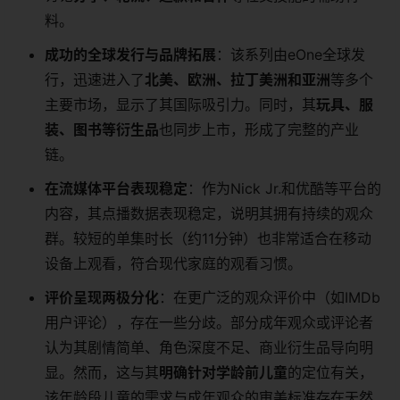
料。
成功的全球发行与品牌拓展
：该系列由eOne全球发
行，迅速进入了
北美、欧洲、拉丁美洲和亚洲
等多个
主要市场，显示了其国际吸引力。同时，其
玩具、服
装、图书等衍生品
也同步上市，形成了完整的产业
链。
在流媒体平台表现稳定
：作为Nick Jr.和优酷等平台的
内容，其点播数据表现稳定，说明其拥有持续的观众
群。较短的单集时长（约11分钟）也非常适合在移动
设备上观看，符合现代家庭的观看习惯。
评价呈现两极分化
：在更广泛的观众评价中（如IMDb
用户评论），存在一些分歧。部分成年观众或评论者
认为其剧情简单、角色深度不足、商业衍生品导向明
显。然而，这与其
明确针对学龄前儿童
的定位有关，
该年龄段儿童的需求与成年观众的审美标准存在天然