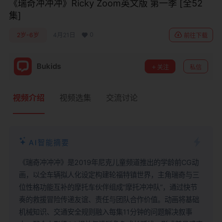
《瑞奇冲冲冲》Ricky Zoom英文版 第一季 [全52
集]
0
2岁-6岁
4月21日
前往下载
Bukids
关注
私信
视频介绍
视频选集
交流讨论
AI智能摘要
《瑞奇冲冲冲》是2019年尼克儿童频道推出的学龄前CG动
画，以全车辆拟人化设定构建轮福特镇世界，主角瑞奇与三
位性格功能互补的摩托车伙伴组成“摩托冲冲队”，通过快节
奏的救援冒险传递友谊、责任与团队合作价值。动画将基础
机械知识、交通安全规则融入每集11分钟的问题解决叙事