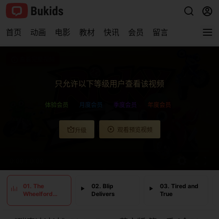
首页
动画
电影
教材
快讯
会员
留言
查看完整视频
只允许以下等级用户查看该视频
体验会员
月度会员
季度会员
年度会员
观看预览视频
升级
0:00
/
0:00
01. The
02. Blip
03. Tired and
Wheelford
Delivers
True
Wheeler