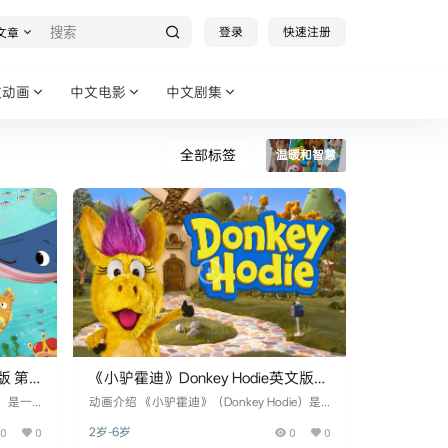
登录
快速注册
文章
文动画
中文电影
中文剧集
全部标签
温暖和智慧
版 第
《小驴霍迪》Donkey Hodie英文版
第一季 [全40集]
e）是一
动画介绍 《小驴霍迪》（Donkey Hodie）是
制作公司
一部由Fred Rogers Productions和Spiffy Pictur
0
0
2岁-6岁
0
0
界，围绕
es制作的儿童动画系列。该动画灵感来源于Fr