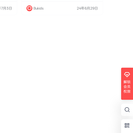
们通过一
ed Rogers经典作品《罗杰斯先生的邻居》
爱与合作
（Mister Rogers' Neighborhood）中的一个角
年7月3日
Bukids
24年6月29日
背景和精
色——“Donkey Hodie”。动画讲述了一只充满
童和家庭
梦想和冒险精神的小驴霍迪在幻想岛（Somep
高清3D
l…
动展现了
解锁
会员
权限