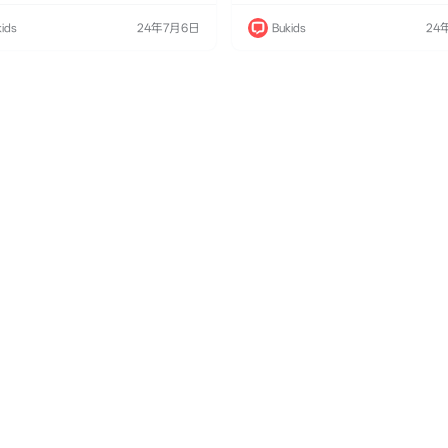
Network）播出。该剧集将经典的《乐一
着一群生活在海底的小动物展开。他
色重新引入现代背景，描绘了他们在日
次次冒险和日常互动，展现了友谊、
ids
24年7月6日
Bukids
24
中的各种趣事。不同于以往的短篇形
的重要性。这部动画以其独特的海洋
部动画采用了情景喜剧的风格，每集都
美的画面吸引了大量观众，尤其是儿
的故事情节，展现了角色们的日常互动
观众。 动画亮点 精美画面：动画采用
经历。 动画亮点 现代化设定：角色们
技术制作，色彩鲜艳，画面流畅，生
海洋的美丽和生机。 动人…