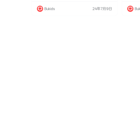
通》中的标志性角色如兔八哥、达菲鸭和猪小
oon 
弟等，置于现代化的背景中，描绘他们在日常
通》角
Bukids
24年7月9日
Buk
生活中的种种趣事和搞笑冒险。与传统短片形
常生活
式不同，《乐一通秀场》采用了连续剧的形
式，这
式，每集都有一个完整的故事情节，角色之间
有连续
的互动更加紧密和复杂。 动画亮点 现代化背
和搞笑
景：角色们生活在…
被…