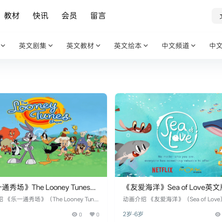
教材
快讯
会员
留言
英文剧集
英文教材
英文绘本
中文频道
中
秀场》The Looney Tunes
《友爱海洋》Sea of Love英文
w英文版 第一季 [全26集]
一季 [全15集]
 《乐一通秀场》（The Looney Tune
动画介绍 《友爱海洋》（Sea of Lov
how）是一部由华纳兄弟动画公司制作的
部温馨感人的动画系列，由知名动画
岁
0
0
2岁-6岁
剧，于2011年首次在卡通网络（Cart
打造。故事设定在一个美丽的海洋世