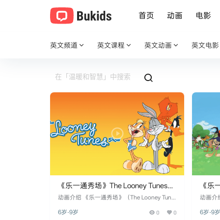
首页
动画
电影
英文频道
英文课程
英文动画
英文电影
《乐一通秀场》The Looney Tunes
《乐一通
Show英文版 第二季 [全26集]
Sho
动画介绍 《乐一通秀场》（The Looney Tune
动画介绍
s Show）是华纳兄弟动画公司于2011年推出
s S
6岁-9岁
0
0
6岁-9
的一部经典重启系列动画剧。该剧集将《乐一
动画系列