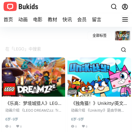
首页
动画
电影
教材
快讯
会员
留言
全部标签
LEGO
《乐高：梦境城猎人》LEGO
《独角猫！》Unikitty!英文
DREAMZzz: Trials of the
版 第三季 [全24集]
动画介绍 《LEGO DREAMZzz: Tria
​​动画介绍​​ 《Unikitty!》是由​​华纳兄
Dream Chasers英文版 第一
ls of the Dream Chasers》（中文
弟动画​​与​​乐高集团​​联合制作的奇幻
6岁-9岁
6岁-9岁
常译作《乐高梦境：追梦者的试
喜剧动画，改编自《乐高大电影》
季 [全10集]
炼》）是乐高集团（LEGO Group）​
中广受欢迎的独角猫角色，于2017
0
0
0
0
推出的全新原创动画系列 《LEGO D
年在Cartoon Network首播。故事