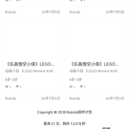
0
0
0
0
2月2日​​在美国卡通频道（Cartoon N
2月2日​​在美国卡通频道（Cartoon N
etwork）全球首播。故事以虚构的
etwork）全球首播。故事以虚构的
Bukids
24年7月5日
Bukids
24年7月5日
忍者国度“尼恩吉茨”（Ninjago）为
忍者国度“尼恩吉茨”（Ninjago）为
舞台，围绕六位掌握元素之力的年
舞台，围绕六位掌握元素之力的年
轻忍者——火焰战士​​凯​​（Kai）、雷
轻忍者——火焰战士​​凯​​（Kai）、雷
电…
电…
《乐高悟空小侠》LEGO
《乐高悟空小侠》LEGO
Monkie Kid英文版 第二季
Monkie Kid英文版 第一季
动画介绍 《LEGO Monkie Kid》
动画介绍 《LEGO Monkie Kid》
[全10集]
（中文官方译名《乐高悟空小
[全10集]
（中文官方译名《乐高悟空小
6岁-9岁
6岁-9岁
侠》）是乐高集团首部以中国经典
侠》）是乐高集团首部以中国经典
神话为灵感创作的动画电视系列
神话为灵感创作的动画电视系列
8
0
6
0
剧，深度改编自中国四大名著之一
剧，深度改编自中国四大名著之一
的《西游记》。该系列由乐高集团
的《西游记》。该系列由乐高集团
Bukids
24年7月3日
Bukids
24年7月3日
主导，联合Flying Bark Production
主导，联合Flying Bark Production
s（第1-4季）和WildBrain Studios
s（第1-4季）和WildBrain Studios
（第5季）等动画工作室共同制作。
（第5季）等动画工作室共同制作。
Copyright © 2026
Bukids陪伴计划
故事将背景设定在一个融合了古典
故事将背景设定在一个融合了古典
神话与现代科技的都市“万千城”。主
神话与现代科技的都市“万千城”。主
角MK（…
角MK（…
查询 21 次，耗时 1.0278 秒