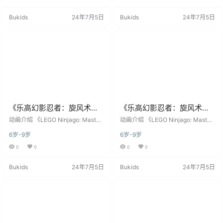
基于其同名畅销玩具系列改编的科
2月2日​​在美国卡通频道（Cartoon N
幻冒险动作喜剧动画。该系列由丹
etwork）全球首播。故事以虚构的
Bukids
24年7月5日
Bukids
24年7月5日
麦的WILFilm ApS工作室（第1-10
忍者国度“尼恩吉茨”（Ninjago）为
季）和加拿大的WildBrain工作室
舞台，围绕六位掌握元素之力的年
（第11季起）​ 联合制作，乐高集团
轻忍者——火焰战士​​凯​​（Kai）、雷
发行，是乐高公司自主开发并运营
电…
得最为成功的原创动画IP之一…
《乐高幻影忍者：旋风术大
《乐高幻影忍者：旋风术大
师》LEGO Ninjago:
师》LEGO Ninjago:
​​动画介绍​​ 《LEGO Ninjago: Master
​​动画介绍​​ 《LEGO Ninjago: Master
Masters Of Spinjitzu英文版
s of Spinjitzu》是由​​丹麦乐高集团​​
Masters Of Spinjitzu英文版
s of Spinjitzu》是由​​丹麦乐高集团​​
6岁-9岁
6岁-9岁
联合​​加拿大WildBrain工作室​​制作的
联合​​加拿大WildBrain工作室​​制作的
第六季 [全10集]
第五季 [全10集]
CGI动作冒险动画剧集，于​​2011年1
CGI动作冒险动画剧集，于​​2011年1
0
0
0
0
2月2日​​在美国卡通频道（Cartoon N
2月2日​​在美国卡通频道（Cartoon N
etwork）全球首播。故事以虚构的
etwork）全球首播。故事以虚构的
Bukids
24年7月5日
Bukids
24年7月5日
忍者国度“尼恩吉茨”（Ninjago）为
忍者国度“尼恩吉茨”（Ninjago）为
舞台，围绕六位掌握元素之力的年
舞台，围绕六位掌握元素之力的年
轻忍者——火焰战士​​凯​​（Kai）、雷
轻忍者——火焰战士​​凯​​（Kai）、雷
电…
电…