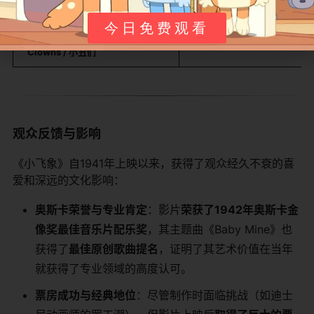
​Ringmaster / 马戏团领班​
今日免费观看
​Clowns / 小丑们​
观众反馈与影响
《小飞象》自1941年上映以来，获得了观众经久不衰的喜
爱和深远的文化影响：
​奥斯卡荣誉与专业肯定​
​：影片​
​荣获了1942年奥斯卡金
像奖最佳音乐片配乐奖​
​，其主题曲《Baby Mine》也
获得了​
​最佳原创歌曲提名​
​，证明了其艺术价值在当年
就获得了专业领域的高度认可。
​票房成功与经典地位​
​：尽管制作时面临挑战（如迪士