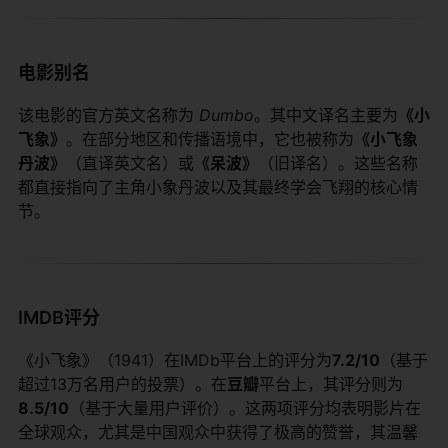
电影别名
该电影的官方英文名称为
Dumbo
。其中文译名主要为​
​《小
飞象》​
​。在部分地区和传播语境中，它也被称为​
​《小飞象
丹波》​
​（直译英文名）或​
​《呆波》​
​（旧译名）。这些名称
都直接指向了主角小象丹波以及其最终学会飞翔的核心情
节。
IMDB评分
《小飞象》（1941）在IMDb平台上的评分为​
​7.2/10​
​（基于
超过13万名用户的投票）。在​
​豆瓣​
​平台上，其评分则为​
8.5/10​
​（基于大量用户评价）。这两项评分均表明影片在
全球观众，尤其是中国观众中获得了极高的赞誉，其温馨