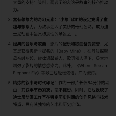
大量的支持与笑料，两者间的友谊是故事的核心推动
力。
​富有想象力的奇幻元素​
​：​
​“小象飞翔”的设定充满了童
趣与想象力​
​，为故事注入了美妙的奇幻色彩，成为迪
士尼动画中最具标志性的场景之一。
​经典的音乐与歌曲​
​：影片的​
​配乐和歌曲备受赞誉​
​，尤
其是获得奥斯卡提名的《Baby Mine》，在丹波探望
母亲时响起，旋律温馨感人，歌词催人泪下，极大地
增强了影片的情感感染力。此外，《When I See an
Elephant Fly》等歌曲也轻松诙谐，广为流传。
​精炼的叙事与时代印记​
​：作为一部片长仅64分钟的动
画，其​
​叙事节奏紧凑，毫不拖沓​
​。同时，它也​
​反映了
迪士尼动画工作室在特定历史时期的创作风格与技术
特点​
​，具有其独特的艺术和历史价值。