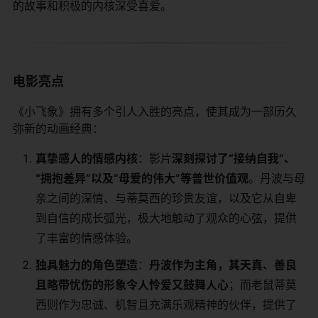
的故事和积极的内核深受喜爱。
电影亮点
《小飞象》拥有多个引人入胜的亮点，使其成为一部历久
弥新的动画经典：
​真挚感人的情感内核​
​：影片​
​深刻探讨了“接纳自我”、
“拥抱差异”以及“母爱的伟大”等普世价值观​
​。丹波与母
亲之间的深情、与蒂莫西的珍贵友谊，以及它从自卑
到自信的成长弧光，极大地触动了观众的心弦，提供
了丰富的情感体验。
​独具魅力的角色塑造​
​：​
​丹波作为主角，其天真、善良
且略带忧伤的形象令人怜爱又鼓舞人心​
​；而老鼠蒂莫
西则作为忠诚、机智且充满乐观精神的伙伴，提供了