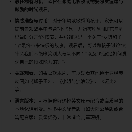
​最佳观看时机​
​：适合在​
​家庭电影夜​
​或​
​需要感受温暖与
鼓励的时光​
​观看。
​情感准备与讨论​
​：对于年幼或敏感的孩子，家长可以
提前告知故事中包含“小飞象一开始被嘲笑”和“它与妈
妈暂时分开”的情节，并强调这是一个关于“友谊和勇
气”最终带来快乐的故事。观看后，可以和孩子讨论“为
什么我们不能嘲笑别人与众不同？”以及“丹波是如何发
现自己的特殊能力的？”。
​关联观看​
​：如果喜欢本片，可以观看其他迪士尼经典
动画如《狮子王》、《小姐与流浪汉》、《斑比》
等。
​语言版本​
​：可根据偏好选择英文原声配音或高质量的
本地化译制版。许多中文配音版（如大陆公映版或台
湾配音版）质量优秀，非常适合儿童理解。