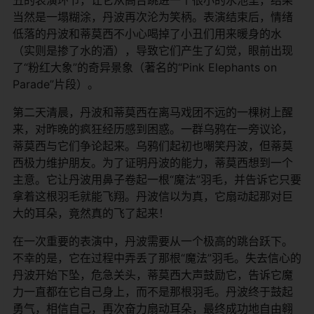
当然是一塌糊涂，丹波再次沦为笑柄。表演结束后，情绪
低落的丹波和蒂莫西不小心喝掉了小丑们用来暖身的水
（实则是掺了水的酒），导致它们产生了幻觉，眼前出现
了“粉红大象”的奇异景象（著名的“Pink Elephants on
Parade”片段）。
第二天清晨，丹波和蒂莫西在离马戏团不远的一棵树上醒
来，对昨晚的疯狂经历感到困惑。一群乌鸦在一旁议论，
蒂莫西与它们争论起来。乌鸦们起初也嘲笑丹波，但蒂莫
西极力维护朋友。为了证明丹波的能力，蒂莫西想到一个
主意。它让丹波用鼻子卷起一根“魔法”羽毛，并告诉它只要
拿着这根羽毛就能飞翔。丹波信以为真，它扇动起那对巨
大的耳朵，竟然真的飞了起来！
在一次重要的表演中，丹波需要从一个极高的跳台跃下。
不幸的是，它在过程中弄丢了那根“魔法”羽毛。失去信心的
丹波开始下坠，危急关头，蒂莫西大声鼓励它，告诉它魔
力一直都在它自己身上，而不是那根羽毛。丹波终于鼓起
勇气，相信自己，再次奋力扇动耳朵，最终成功地自由翱