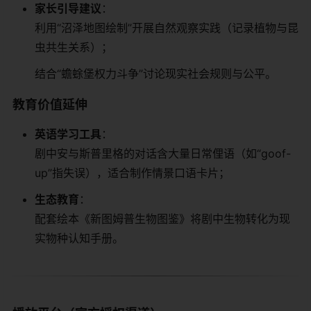
​家长引导建议​
​：
利用“沼泽地图绘制”开展自然观察实践（记录植物与昆
虫共生关系）；
结合“蟾蜍堡权力斗争”讨论现实社会规则与公平。
​教育价值延伸​
​英语学习工具​
​：
剧中安与斯普里格的对话含大量日常俚语（如“goof-
up”指失误），适合制作情景口语卡片；
​生态教育​
​：
配套绘本《新图姆普生物图鉴》将剧中生物转化为现
实物种认知手册。