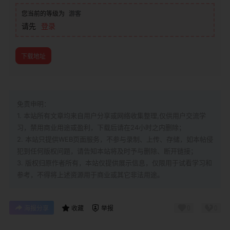
您当前的等级为
游客
请先
登录
下载地址
免责申明：
1. 本站所有文章均来自用户分享或网络收集整理,仅供用户交流学
习，禁用商业用途或盈利，下载后请在24小时之内删除；
2. 本站只提供WEB页面服务，不参与录制、上传、存储，如本帖侵
犯到
任何版权问题，请告知本站将及时予与删除、断开链接；
3. 版权归原作者所有，本站仅提供展示信息，仅限用于试看学习和
参考，不得将上述资源用于商业或其它非法用途。
0
0
海报分享
收藏
举报