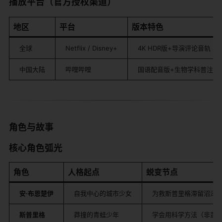
​播放平台（官方授权渠道）​
​地区​
​平台​
​版本特色​
全球
Netflix / Disney+
4K HDR版+导演评论音轨
中国大陆
哔哩哔哩
国语配音版+生物学科普注释
​角色与故事​
​核心角色弧光​
​角色​
​人格起点​
​蜕变节点​
​安·布恩楚伊​
自我中心的城市少女
为救斯普里格滞留沼泽
​斯普里格​
莽撞的青蛙少年
学会用科学方法（非蛮