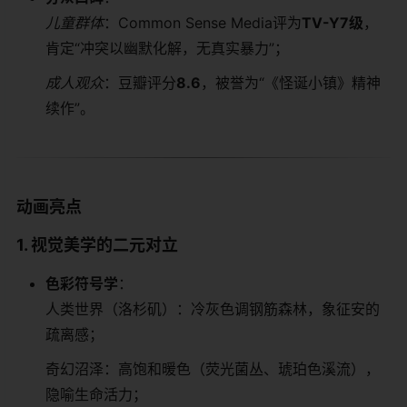
儿童群体
：Common Sense Media评为​
​TV-Y7级​
​，
肯定“冲突以幽默化解，无真实暴力”；
成人观众
：豆瓣评分​
​8.6​
​，被誉为“《怪诞小镇》精神
续作”。
​动画亮点​
​1. 视觉美学的二元对立​
​色彩符号学​
​：
人类世界（洛杉矶）：冷灰色调钢筋森林，象征安的
疏离感；
奇幻沼泽：高饱和暖色（荧光菌丛、琥珀色溪流），
隐喻生命活力；