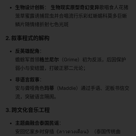
​生物设计创新​
​： ​
​生物​
​现实原型​
​奇幻变异​
​歌唱食人花猪
笼草蜜露诱捕昆虫并合唱流行乐彩虹蜥蜴科莫多巨蜥
鳞片随情绪折射七色光斑
​2. 叙事程式的解构​
​反英雄配角​
​：
蟾蜍军首领​
​格兰尼尔​
​（Grime）初为反派，后因保护
弱小与安结盟，打破正邪二元论；
​非语言叙事​
​：
安与聋哑角色​
​玛蒂​
​（Maddie）通过手语、泥板书信交
流，突破语言隔阂。
​3. 跨文化音乐工程​
​主题曲融合泰国民谣​
​：
安回忆家乡时穿插《ลาวดวงเดือน》（泰国传统曲