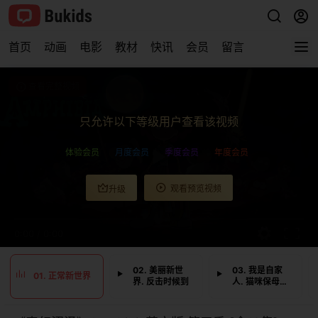
首页
动画
电影
教材
快讯
会员
留言
查看完整视频
只允许以下等级用户查看该视频
体验会员
月度会员
季度会员
年度会员
观看预览视频
升级
0:00
/
0:00
02. 美丽新世
03. 我是自家
01. 正常新世界
界. 反击时候到
人. 猫咪保母历
险记