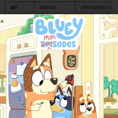
​波莉​
暴躁的蝌蚪
发明机械腿辅助行动，
​叙事母题创新​
​归家即远征​
​：
安的寻家之旅逐步揭示音乐盒为“跨维度生态平衡器”，
归途需修复人类与沼泽的裂痕；
​反派哲学深度​
​：
最终BOSS“核心之王”实为沼泽意识集合体，其灭世行
为源于人类污染异界的创伤记忆，引发生态伦理思
辨。
​观众反馈与影响​