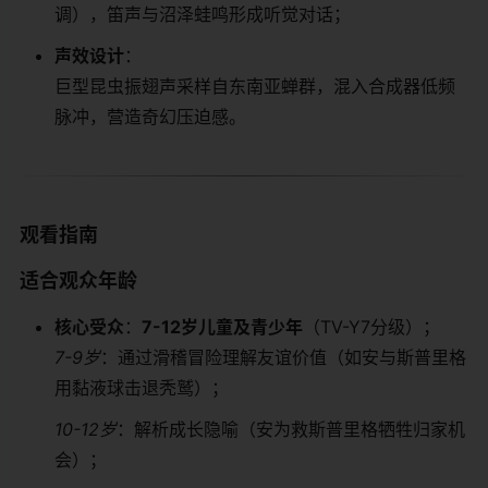
调），笛声与沼泽蛙鸣形成听觉对话；
​声效设计​
​：
巨型昆虫振翅声采样自东南亚蝉群，混入合成器低频
脉冲，营造奇幻压迫感。
​观看指南​
​适合观众年龄​
​核心受众​
​：​
​7-12岁儿童及青少年​
​（TV-Y7分级）；
7-9岁
：通过滑稽冒险理解友谊价值（如安与斯普里格
用黏液球击退秃鹫）；
10-12岁
：解析成长隐喻（安为救斯普里格牺牲归家机
会）；