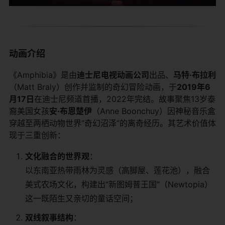
​动画介绍​
《Amphibia》是由​
​迪士尼电视动画公司​
​出品、​
​马特·布拉利​
（Matt Braly）创作并监制的奇幻冒险动画，于​
​2019年6
月17日​
​在迪士尼频道首播，2022年完结。故事聚焦13岁泰
裔美国女孩​
​安·布恩楚伊​
​（Anne Boonchuy）因神秘音乐盒
穿越至两栖动物世界“奇幻沼泽”的离奇经历。其艺术价值体
现于三重创新：
​文化融合的世界观​
​：
以东南亚热带雨林为灵感（高脚屋、莲花池），融合
美式农场文化，构建出“新图姆普王国”（Newtopia）
这一既陌生又亲切的童话空间；
​双线叙事结构​
​：