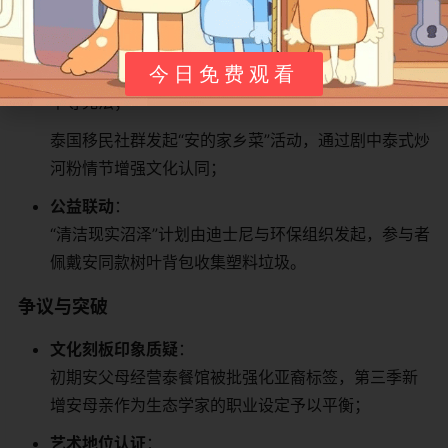
​社会文化现象​
​教育实践应用​
​：
今日免费观看
美国小学以“蟾蜍堡阶级模型”教授社会结构，学生设计
平等宪法；
泰国移民社群发起“安的家乡菜”活动，通过剧中泰式炒
河粉情节增强文化认同；
​公益联动​
​：
“清洁现实沼泽”计划由迪士尼与环保组织发起，参与者
佩戴安同款树叶背包收集塑料垃圾。
​争议与突破​
​文化刻板印象质疑​
​：
初期安父母经营泰餐馆被批强化亚裔标签，第三季新
增安母亲作为生态学家的职业设定予以平衡；
​艺术地位认证​
​：