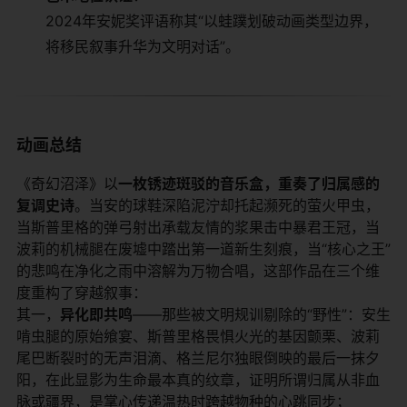
2024年安妮奖评语称其“以蛙蹼划破动画类型边界，
将移民叙事升华为文明对话”。
​动画总结​
《奇幻沼泽》以​
​一枚锈迹斑驳的音乐盒，重奏了归属感的
复调史诗​
​。当安的球鞋深陷泥泞却托起濒死的萤火甲虫，
当斯普里格的弹弓射出承载友情的浆果击中暴君王冠，当
波莉的机械腿在废墟中踏出第一道新生刻痕，当“核心之王”
的悲鸣在净化之雨中溶解为万物合唱，这部作品在三个维
度重构了穿越叙事：
其一，​
​异化即共鸣​
​——那些被文明规训剔除的“野性”：安生
啃虫腿的原始飨宴、斯普里格畏惧火光的基因颤栗、波莉
尾巴断裂时的无声泪滴、格兰尼尔独眼倒映的最后一抹夕
阳，在此显影为生命最本真的纹章，证明所谓归属从非血
脉或疆界，是掌心传递温热时跨越物种的心跳同步；