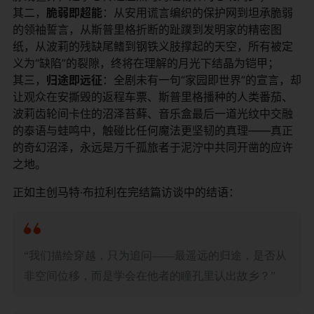
其二，​
​脆弱即超能​
​：从安用谎言编织的保护网到坦承脆弱
的领袖誓言，从斯普里格折断的趾蹼到发明家的精密图
纸，从波莉的残缺尾鳍到钢铁义肢撑起的天空，所有被定
义为“缺陷”的裂隙，终将在理解的月光下结晶为铠甲；
其三，​
​归途即远征​
​：全剧未有一句“家园即世界”的宣言，却
让观众在安撕毁的返程车票、斯普里格播种的人类番茄、
波莉齿轮间卡住的沼泽苔藓、音乐盒最后一道光纹中交融
的泰语与蛙鸣中，触碰比任何魔法更坚韧的真理——真正
的奇幻沼泽，永远是万千孤旅者于泥泞中共同开凿的应许
之地。
正如主创马特·布拉利在完结篇访谈中的结语：
“我们描绘穿越，只为追问——最遥远的归途，是否从
非空间位移，而是学会在他者的瞳孔里认出故乡？”