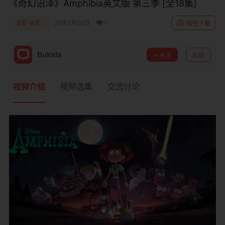
《奇幻沼泽》Amphibia英文版 第三季 [全18集]
0
6岁-9岁
25年7月26日
前往下载
Bukids
关注
私信
视频介绍
视频选集
交流讨论