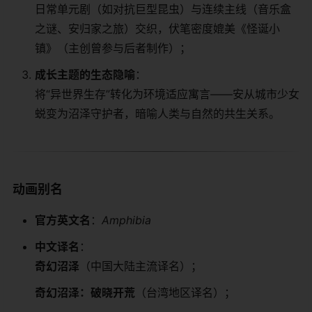
日常单元剧（如对抗巨型昆虫）与连续主线（音乐盒
之谜、安归家之旅）交织，伏笔密度媲美《怪诞小
镇》（主创曾参与后者制作）；
​成长主题的生态隐喻​
​：
将“异世界生存”转化为环境适应寓言——安从城市少女
蜕变为沼泽守护者，暗喻人类与自然的共生关系。
​动画别名​
​官方英文名​
​：
Amphibia
​中文译名​
​：
​奇幻沼泽​
​（中国大陆主流译名）；
​奇幻沼泽：破晓开荒​
​（台湾地区译名）；