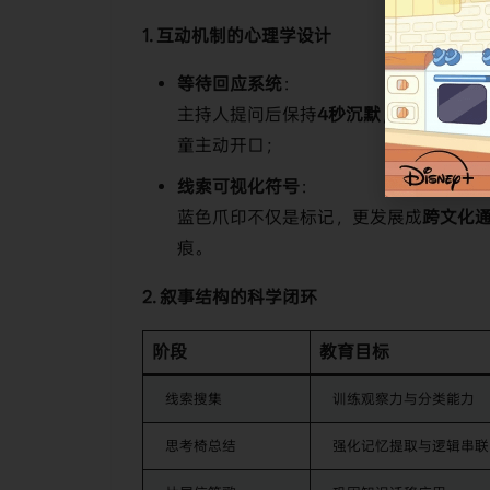
​1. 互动机制的心理学设计​
​等待回应系统​
​：
主持人提问后保持​
​4秒沉默​
​，镜头静止
童主动开口；
​线索可视化符号​
​：
蓝色爪印不仅是标记，更发展成​
​跨文化
痕。
​2. 叙事结构的科学闭环​
​阶段​
​教育目标​
线索搜集
训练观察力与分类能力
思考椅总结
强化记忆提取与逻辑串联