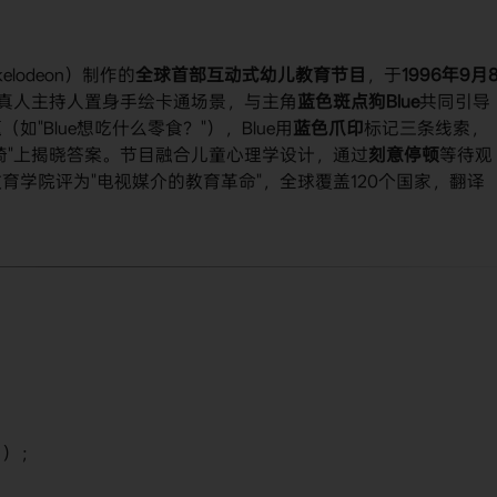
ckelodeon）制作的​
​全球首部互动式幼儿教育节目​
​，于​
​1996年9月
—真人主持人置身手绘卡通场景，与主角​
​蓝色斑点狗Blue​
​共同引导
Blue想吃什么零食？"），Blue用​
​蓝色爪印​
​标记三条线索，
"上揭晓答案。节目融合儿童心理学设计，通过​
​刻意停顿​
​等待观
教育学院评为"电视媒介的教育革命"，全球覆盖120个国家，翻译
名）；