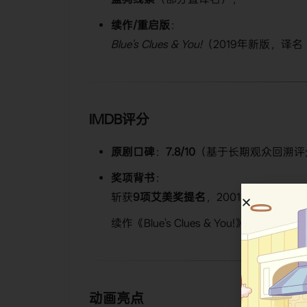
​续作/重启版​
​：
Blue's Clues & You!
（2019年新版，译
​IMDB评分​
​原剧口碑​
​：​
​7.8/10​
​（基于长期观众回溯评
​奖项背书​
​：
斩获​
​9项艾美奖提名​
​，2001年皮博迪奖
续作《Blue's Clues & You!》IMDB评分​
​7.
​动画亮点​