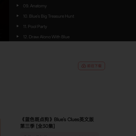
09. Anatomy
10. Blue's Big Treasure Hunt
11. Pool Party
12. Draw Along With Blue
13. Nature
14. Inventions
前往下载
15. What's So Funny.
16. Environments
17. Blue's Big Pajama Party
18. Shy
19. Blue's Play
《蓝色斑点狗》Blue's Clues英文版
20. Prehistoric Blue
第三季 [全30集]
21. Blue's Big Mystery