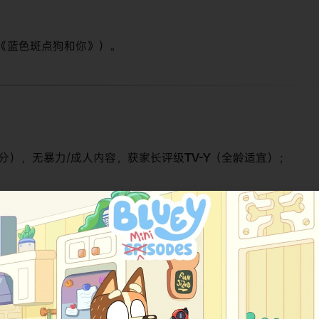
名《蓝色斑点狗和你》）。
分），无暴力/成人内容，获家长评级​
​TV-Y​
​（全龄适宜）；
"儿童媒体创新奖"；
1/10​
​（2024年数据）。