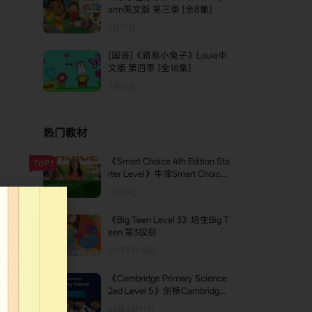
arm英文版 第三季 [全8集]
7月17日
[国语]《路易小兔子》Louie中
文版 第四季 [全18集]
3月6日
热门教材
《Smart Choice 4th Edition Sta
TOP1
rter Level》牛津Smart Choice
第四版 Starter级别
1月29日
《Big Teen Level 3》培生Big T
TOP2
een 第3级别
25年2月19日
《Cambridge Primary Science
TOP3
2ed Level 5》剑桥Cambridge
Primary Science科学教材第二
25年2月11日