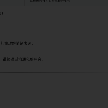
家长报告行为改善率提升41%
告）
向儿童理解情绪表达；
理，最终通过沟通化解冲突。