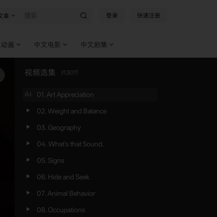
登录
快速注册
文章
文动画
中文电影
中文剧集
视频选集
共
30
节
01. Art Appreciation
02. Weight and Balance
03. Geography
04. What's that Sound.
05. Signs
06. Hide and Seek
07. Animal Behavior
08. Occupations