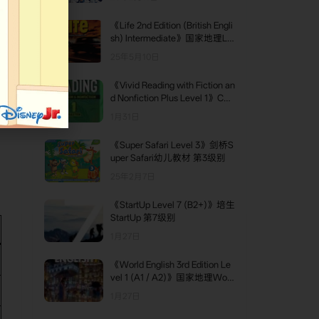
版 第5级别
《Life 2nd Edition (British Engli
sh) Intermediate》国家地理Lif
e英版第二版 Intermediate级别
25年5月10日
儿
《Vivid Reading with Fiction an
d Nonfiction Plus Level 1》Co
mpass Vivid Reading with Ficti
1月31日
on and Nonfiction Plus 第1级别
《Super Safari Level 3》剑桥S
uper Safari幼儿教材 第3级别
25年2月7日
《StartUp Level 7 (B2+)》培生
StartUp 第7级别
1月27日
《World English 3rd Edition Le
vel 1 (A1 / A2)》国家地理Worl
d English第三版 第1级别
1月27日