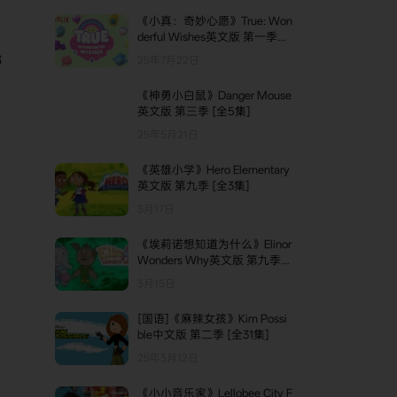
《小真：奇妙心愿》True: Won
derful Wishes英文版 第一季
[全5集]
8
25年7月22日
《神勇小白鼠》Danger Mouse
英文版 第三季 [全5集]
25年5月21日
《英雄小学》Hero Elementary
英文版 第九季 [全3集]
3月17日
《埃莉诺想知道为什么》Elinor
Wonders Why英文版 第九季
[全3集]
3月15日
[国语]《麻辣女孩》Kim Possi
ble中文版 第二季 [全31集]
25年3月12日
《小小音乐家》Lellobee City F