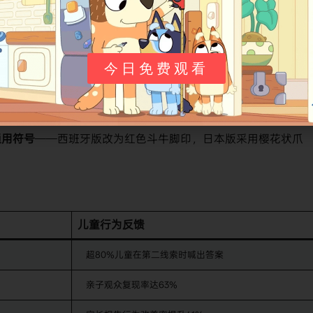
今日免费观看
凝视观众，模拟真实对话节奏（对比《朵拉》仅1秒等待），促使
通用符号​
​——西班牙版改为红色斗牛脚印，日本版采用樱花状爪
​儿童行为反馈​
超80%儿童在第二线索时喊出答案
亲子观众复现率达63%