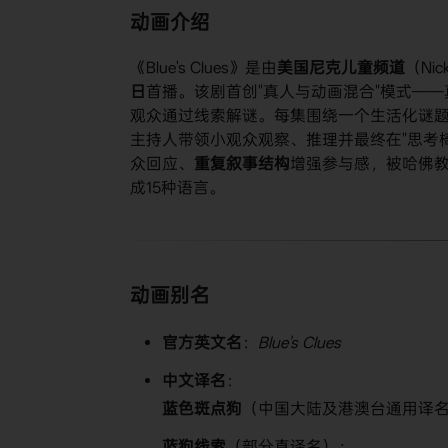
​动画介绍​
《Blue's Clues》是由​
​美国尼克儿童频道​
​（Ni
日​
​首播。该剧首创"真人与动画混合"模式—
观众通过线索解谜。每集围绕一个生活化谜题（如"
主持人带领小观众观察、推理并最终在"思考椅
众回应、​
​重复叙事结构​
​增强参与感，被哈佛
成15种语言。
​动画别名​
​官方英文名​
​：
Blue's Clues
​中文译名​
​：
​蓝色斑点狗​
​（中国大陆及港澳台通用译
​蓝狗线索​
​（部分直译名）；