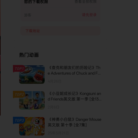
您的下载权限
查看全部权限
22. Words
23. Periwinkle Misses His Friend
请先登录
游客
24. Stormy Weather
下载地址
25. Blue's Collection
26. The Wrong Shirt (formerly
Opposites)
热门动画
27. Cafe Blue
《查克和朋友们的历险记》Th
TOP1
28. Blue's Big Costume Party
e Adventures of Chuck and Fri
ends英文版 第二季 [全13集]
4月26日
29. Thankful
30. Blue's Big Holiday
《小豆妮成长记》Kongsuni an
TOP2
d Friends英文版 第一季 [全13
集]
2月6日
《神勇小白鼠》Danger Mouse
TOP3
英文版 第十季 [全7集]
25年5月21日