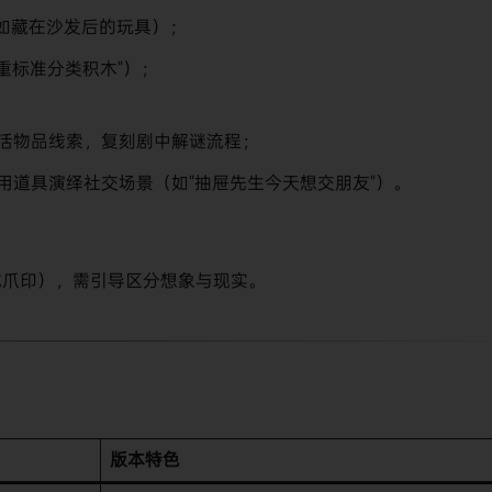
如藏在沙发后的玩具）；
重标准分类积木"）；
生活物品线索，复刻剧中解谜流程；
，用道具演绎社交场景（如"抽屉先生今天想交朋友"）。
成爪印），需引导区分想象与现实。
​版本特色​