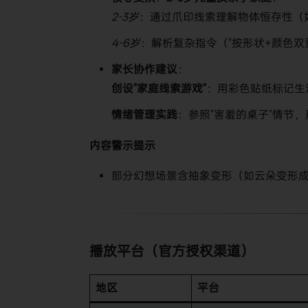
2-3岁
：通过爪印线索理解物体恒存性（
4-6岁
：解析复杂指令（"按形状+颜色双
​家长协作建议​
​：
​创设"家庭线索游戏"​
​：用彩色贴纸标记
​情绪管理实践​
​：参照"害羞的桌子"情节
​内容警示提示​
部分幻想场景含抽象变形（如云朵变形
​播放平台（官方授权渠道）​
​地区​
​平台​