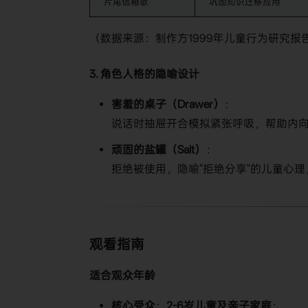
片尾信箱歌
巩固知识迁移应用
（数据来源：制作方1999年儿童行为研究报
​3. 角色人格的隐喻设计​
​害羞的桌子（Drawer）​
​：
说话时抽屉开合模拟紧张呼吸，帮助内
​顽固的盐罐（Salt）​
​：
拒绝被使用，隐喻"拒绝分享"的儿童心
​观看指南​
​适合观众年龄​
​核心受众​
​：​
​2-6岁儿童及亲子家庭​
​：