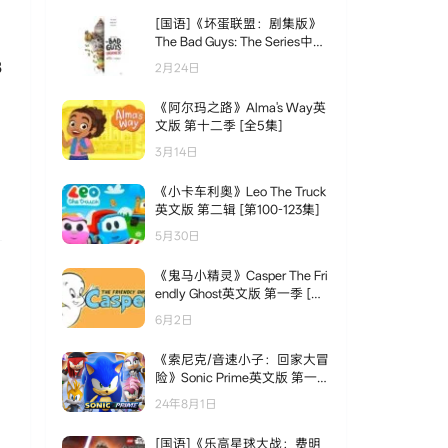
[国语]《坏蛋联盟：剧集版》
The Bad Guys: The Series中文
版 第一季 [全9集]
8
2月24日
《阿尔玛之路》Alma's Way英
文版 第十二季 [全5集]
3月14日
《小卡车利奥》Leo The Truck
英文版 第二辑 [第100-123集]
5月30日
《鬼马小精灵》Casper The Fri
endly Ghost英文版 第一季 [全
22集]
6月2日
《索尼克/音速小子：回家大冒
险》Sonic Prime英文版 第一季
[全8集]
24年8月1日
[国语]《乐高星球大战：费明