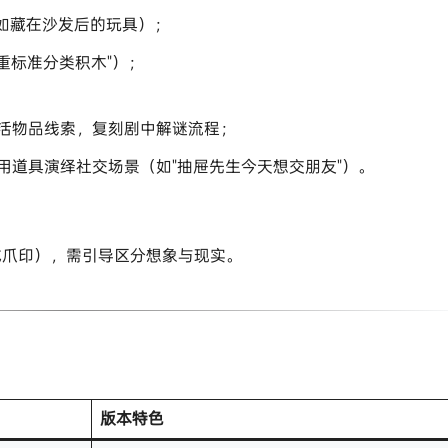
如藏在沙发后的玩具）；
重标准分类积木"）；
生活物品线索，复刻剧中解谜流程；
，用道具演绎社交场景（如"抽屉先生今天想交朋友"）。
成爪印），需引导区分想象与现实。
​版本特色​