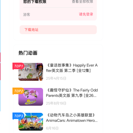
您的下载权限
查看全部权限
22. Joe Gets a Clue
请先登录
游客
23. Steve Goes to College
24. Can You Help.
下载地址
25. The Big Book About Us
26. I'm So Happy
热门动画
27. The Boat Float
《童话故事集》Happily Ever A
TOP1
28. The Scavenger Hunt
fter英文版 第二季 [全12集]
25年4月15日
29. Blue's School
30. Something To Do Blue
《趣怪守护仙》The Fairly Odd
TOP2
Parents英文版 第九季 [全26
集]
25年8月19日
《动物汽车岛之小英雄联盟》
TOP3
AnimaCars: Animatown Heroe
s英文版 第一季 [全11集]
6月16日