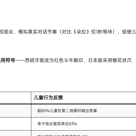
凝视观众，模拟真实对话节奏（对比《朵拉》仅1秒等待），促使
通用符号​
​——西班牙版改为红色斗牛脚印，日本版采用樱花状爪
​儿童行为反馈​
超80%儿童在第二线索时喊出答案
亲子观众复现率达63%