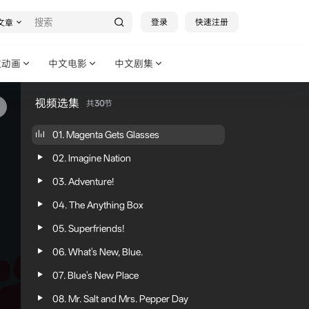
登录
快速注册
文章
文动画
中文电影
中文剧集
视频选集
共
30
节
01. Magenta Gets Glasses
02. Imagine Nation
03. Adventure!
04. The Anything Box
05. Superfriends!
06. What's New, Blue.
07. Blue's New Place
08. Mr. Salt and Mrs. Pepper Day