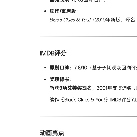
​续作/重启版​
​：
Blue's Clues & You!
（2019年新版，译
​IMDB评分​
​原剧口碑​
​：​
​7.8/10​
​（基于长期观众回溯评
​奖项背书​
​：
斩获​
​9项艾美奖提名​
​，2001年皮博迪奖
续作《Blue's Clues & You!》IMDB评分​
​7.
​动画亮点​