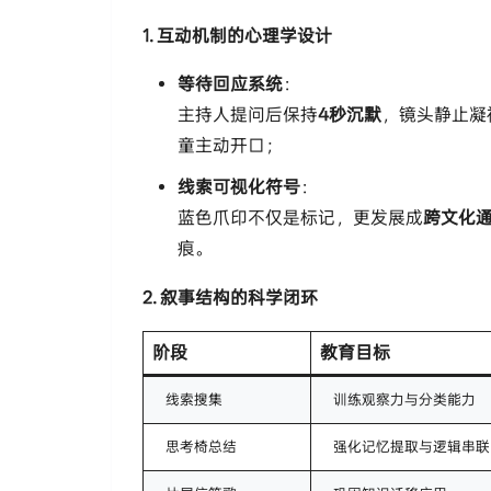
​1. 互动机制的心理学设计​
​等待回应系统​
​：
主持人提问后保持​
​4秒沉默​
​，镜头静止
童主动开口；
​线索可视化符号​
​：
蓝色爪印不仅是标记，更发展成​
​跨文化
痕。
​2. 叙事结构的科学闭环​
​阶段​
​教育目标​
线索搜集
训练观察力与分类能力
思考椅总结
强化记忆提取与逻辑串联