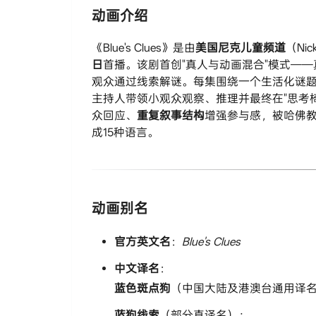
​动画介绍​
《Blue's Clues》是由​
​美国尼克儿童频道​
​（Ni
日​
​首播。该剧首创"真人与动画混合"模式—
观众通过线索解谜。每集围绕一个生活化谜题（如"
主持人带领小观众观察、推理并最终在"思考椅
众回应、​
​重复叙事结构​
​增强参与感，被哈佛
成15种语言。
​动画别名​
​官方英文名​
​：
Blue's Clues
​中文译名​
​：
​蓝色斑点狗​
​（中国大陆及港澳台通用译
​蓝狗线索​
​（部分直译名）；