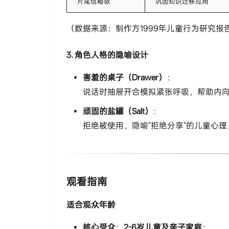
片尾信箱歌
巩固知识迁移应用
（数据来源：制作方1999年儿童行为研究报
​3. 角色人格的隐喻设计​
​害羞的桌子（Drawer）​
​：
说话时抽屉开合模拟紧张呼吸，帮助内
​顽固的盐罐（Salt）​
​：
拒绝被使用，隐喻"拒绝分享"的儿童心
​观看指南​
​适合观众年龄​
​核心受众​
​：​
​2-6岁儿童及亲子家庭​
​：