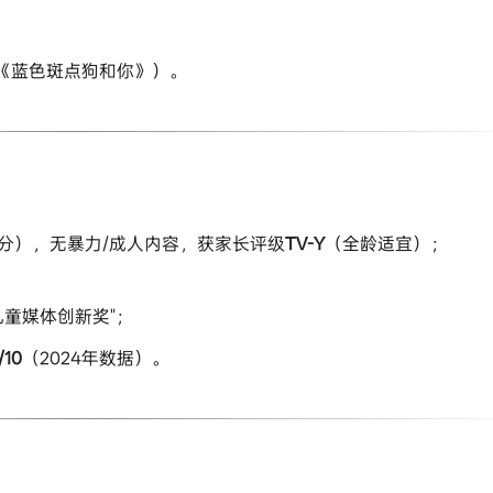
名《蓝色斑点狗和你》）。
分），无暴力/成人内容，获家长评级​
​TV-Y​
​（全龄适宜）；
"儿童媒体创新奖"；
1/10​
​（2024年数据）。