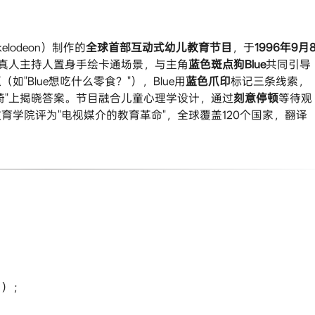
ckelodeon）制作的​
​全球首部互动式幼儿教育节目​
​，于​
​1996年9月
—真人主持人置身手绘卡通场景，与主角​
​蓝色斑点狗Blue​
​共同引导
Blue想吃什么零食？"），Blue用​
​蓝色爪印​
​标记三条线索，
"上揭晓答案。节目融合儿童心理学设计，通过​
​刻意停顿​
​等待观
教育学院评为"电视媒介的教育革命"，全球覆盖120个国家，翻译
名）；