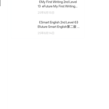
《My First Writing 2nd Level
1》eFuture My First Writing第
二版 第1级别
25年6月15日
《Smart English 2nd Level 6》
Efuture Smart English第二版 第
6级别
25年6月14日