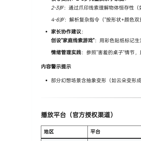
2-3岁
：通过爪印线索理解物体恒存性（
4-6岁
：解析复杂指令（"按形状+颜色双
​家长协作建议​
​：
​创设"家庭线索游戏"​
​：用彩色贴纸标记
​情绪管理实践​
​：参照"害羞的桌子"情节
​内容警示提示​
部分幻想场景含抽象变形（如云朵变形
​播放平台（官方授权渠道）​
​地区​
​平台​