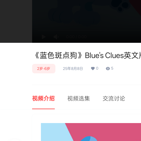
0:00
/
0:00
《蓝色斑点狗》Blue's Clues英文
0
5
2岁-6岁
25年8月8日
视频介绍
视频选集
交流讨论