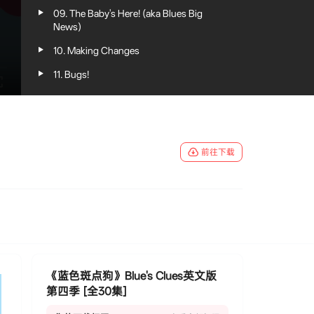
09. The Baby's Here! (aka Blues Big
News)
10. Making Changes
11. Bugs!
12. Un Día Con Plum!
13. What's Inside.
14. Blocks
前往下载
15. Let's Boogie
16. Blue's Backyard Ballgame Bonanza
17. Let's Plant
18. Rhyme Time
19. Puppets
《蓝色斑点狗》Blue's Clues英文版
20. Blue's Book Nook
第四季 [全30集]
21. Joe and Tell