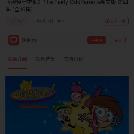
《趣怪守护仙》The Fairly OddParents英文版 第四
季 [全16集]
0
6岁-9岁
25年8月19日
前往下载
Bukids
关注
私信
视频介绍
视频选集
交流讨论