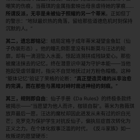
嘲笑的伤痕，当薇琪的金属指套映出母亲虐待她的掌痕……​
所谓反派，无非是未被仙子照耀的另一个蒂米​
​。正如但丁
的警示：“地狱最炽热的角落，留给那些道德危机时刻保持
沉默的人。”
​其二，遗忘即铭记​
​：结局定格于成年蒂米凝望金鱼缸（仙
子伪装形态）。他的瞳孔倒影里没有科斯莫与汪达的轮
廓，却有一滴泪坠入水面，惊起涟漪拼成残缺爱心。那些
被魔法抹去的记忆，终在潜意识中凝为守护本能——当他
抱起受虐邻童时，指尖不自觉地抚过对方粉色帽檐。这种
“躯体记忆”验证了荣格的论断：​
​“真正塑造灵魂的从非治愈
的完满，而在那些与黑暗对峙时凿进神经的刻痕。”​
​其三，规则即自由​
​：仙子手册《Da Rules》的终极条款终
被揭示——“当愿望为他人而许，枷锁自裂”。蒂米为救薇琪
放弃最后一愿，汪达的魔杖却因此迸发从未有过的炽白光
芒；克罗克为保护学生对抗反仙子，偏执狂症首次转化为
正义之力。在个体化叙事泛滥的时代，《反斗家族》如一
枚叛逆的愿望硬币：