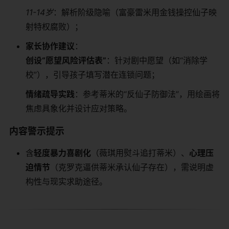
11-14岁
：解析阶级隐喻（富豪雷米用金钱操控仙子映
射特权腐败）；
​家长协作建议​
​：
​创设“愿望风险评估表”​
​：针对剧中愿望（如“消除学
校”），引导孩子填写潜在连锁问题；
​情绪疏导实践​
​：参考蒂米的“反仙子防御法”，用绘画将
焦虑具象化并设计应对策略。
​内容警示提示​
含​
​轻度暴力喜剧化​
​（薇琪用熨斗追打蒂米）、​
​心理压
迫情节​
​（克罗克逼供蒂米承认仙子存在），需说明虚
构性与现实求助途径。