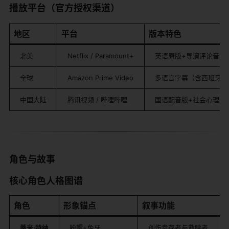
​播放平台（官方授权渠道）​
​地区​
​平台​
​版本特色​
北美
Netflix / Paramount+
英语原版+导演评论音轨
全球
Amazon Prime Video
多语言字幕（含西班牙语
中国大陆
腾讯视频 / 哔哩哔哩
国语配音版+社会心理学
​角色与故事​
​核心角色人格图谱​
​角色​
​形象锚点​
​叙事功能​
​蒂米·特纳​
粉帽+兔牙
创伤幸存者与救赎者