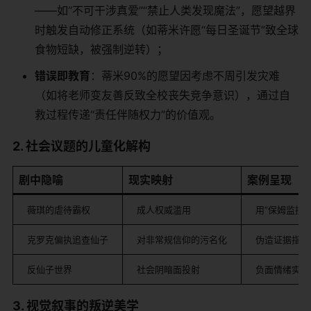
——如“不可干涉真爱”“禁止人类发现魔法”，愿望越界
时触发自动修正系统（如蒂米许愿“每日圣诞节”致全球
食物短缺，被强制逆转）；
​错误即教育​
​：蒂米90%的愿望因考虑不周引发灾难
（如将老师变友善反致全校丧失竞争意识），通过自
救过程传递“责任伴随权力”的价值观。
​2. 社会议题的儿童化解构​
​剧中隐喻​
​现实映射​
​案例呈现​
薇琪的虐待霸权
成人权威滥用
用“保姆监控
克罗克偏执追查仙子
对非常规信仰的污名化
伪造证据指控
反仙子世界
社会阴暗面投射
负面情绪实体
​3. 视觉叙事的叛逆美学​