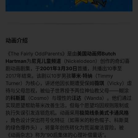
​动画介绍​
《The Fairly OddParents》是由​
​美国动画师Butch
Hartman​
​为​
​尼克儿童频道​
​（Nickelodeon）创作的奇幻喜
剧动画剧集，于​
​2001年3月30日​
​首播，共播出10季至
2017年结束。该剧以10岁男孩​
​蒂米·特纳​
​（Timmy
Turner）为核心，讲述他因长期遭受保姆​
​薇琪​
​（Vicky）虐
待与父母忽视，被仙子世界授予两位神仙教父母——糊涂
的​
​科斯莫​
​（Cosmo）与理性的​
​汪达​
​（Wanda）。他们通过
实现愿望帮助蒂米改善生活，但每个愿望均因规则限制或
执行失误引发连锁危机。动画采用​
​极简线条美式卡通风格​
，角色设计突出符号化特征（如蒂米的粉色帽子、科斯莫
的绿色爆炸头），将童年创伤转化为荒诞魔法冒险，被
《动画杂志》称为“90后集体的心理补偿童话”。