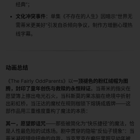
经典”；
​文化冲突事件​
​：单集《不存在的人生》因暗示“世界无
需蒂米更美好”引发自杀倾向争议，制作方增删心理热
线字幕。
​动画总结​
《The Fairly OddParents》以​
​一顶褪色的粉红绒帽为图
腾，封印了童年创伤与救赎的永恒辩证​
​。当蒂米的指尖在
愿望簿上擦出电光石火，当科斯莫的果冻脑在绝境中折射
出彩虹桥，当汪达的魔杖在规则枷锁下熔铸成盾牌——这
部作品用三重维度重构了魔法的本质：
​其一，愿望即诅咒​
​——那些被简化为“快乐捷径”的魔法，恰
是人性最危险的试炼场。剧中贯穿的隐喻“反仙子镜象”：当
蒂米凝视镜中扭曲的自我，当克罗克在癫狂里照见幼年被