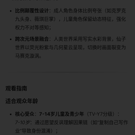
​比例颠覆性设计​
​：成人角色身体比例夸张（如克罗克
九头身、薇琪巨掌），儿童角色保留幼态特征，强化
权力不对等感知；
​跨次元场景融合​
​：人类世界采用写实水彩背景，仙子
世界以荧光粉紫与几何星云呈现，切换时画面裂变为
马赛克漩涡。
​观看指南​
​适合观众年龄​
​核心受众​
​：​
​7-14岁儿童及青少年​
​（TV-Y7分级）：
7-10岁
：通过愿望反讽理解因果链（如“复制自己写作
业”导致身份混淆）；