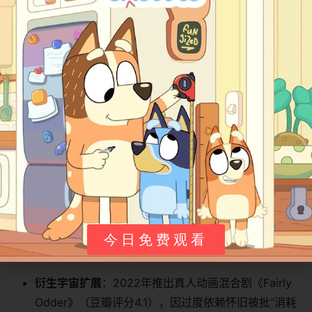
仙子，但残留情感促使他保护新一代魔法儿童。
​观众反馈与影响​
​心理疗愈价值​
​集体创伤共鸣​
​：全球虐童干预组织引用剧中“仙子授予
标准”（仅最不幸儿童获助），开发“儿童苦难指数评估
工具”；
​教育实践革新​
​：美国小学采用“愿望后果沙盘课”，学生
用积木模拟剧中灾难链，逻辑失误率下降35%。
今日免费观看
​商业与争议​
​衍生宇宙扩展​
​：2022年推出真人动画混合剧《Fairly
Odder》（豆瓣评分4.1），因过度依赖怀旧被批“消耗