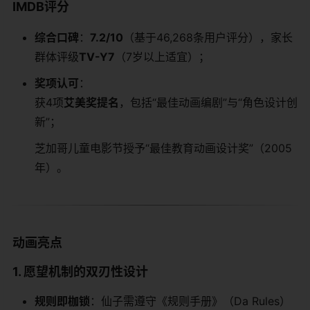
​IMDB评分​
​综合口碑​
​：​
​7.2/10​
​（基于46,268条用户评分），家长
群体评级​
​TV-Y7​
​（7岁以上适宜）；
​奖项认可​
​：
获4项​
​艾美奖提名​
​，包括“最佳动画编剧”与“角色设计创
新”；
芝加哥儿童电影节授予“最佳教育动画设计奖”（2005
年）。
​动画亮点​
​1. 愿望机制的双刃性设计​
​规则即枷锁​
​：仙子需遵守《规则手册》（Da Rules）