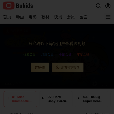
首页
动画
电影
教材
快讯
会员
留言
查看完整视频
只允许以下等级用户查看该视频
体验会员
月度会员
季度会员
年度会员
观看预览视频
升级
0:00
/
0:00
01. Miss
02. Hard
03. The Big
Dimmsdale.
Copy. Parent
Super Hero
Mind Over
Hoods
Wish
Magic