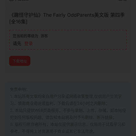
《趣怪守护仙》The Fairly OddParents英文版 第四季
[全16集]
您当前的等级为
游客
请先
登录
下载地址
免责申明：
1. 本站所有文章均来自用户分享或网络收集整理,仅供用户交流学
习，禁用商业用途或盈利，下载后请在24小时之内删除；
2. 本站只提供WEB页面服务，不参与录制、上传、存储，如本帖侵
犯到
任何版权问题，请告知本站将及时予与删除、断开链接；
3. 版权归原作者所有，本站仅提供展示信息，仅限用于试看学习和
参考，不得将上述资源用于商业或其它非法用途。