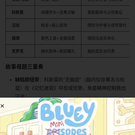
​科斯莫​
绿爆炸头+坚果过敏
喜剧载体与父性象征
​汪达​
粉发+桃心发饰
理性守护者与母性替代
​薇琪​
紫色工装+金属指套
强权压迫实体化
​克罗克​
细长肢体+疯狂瞳孔
偏执型反派代表
​故事母题三重奏​
​缺陷即纽带​
​：科斯莫的“无脑症”（脑内仅存果冻与松
鼠）在《记忆迷宫》中反成优势，免疫精神控制救出
汪达；
​对抗即共情​
​：蒂薇琪困在愿望悖论空间时合作逃生，
发现彼此童年均遭虐待；
​失去即成长​
​：成年蒂米在《时空追捕者》中自愿遗忘