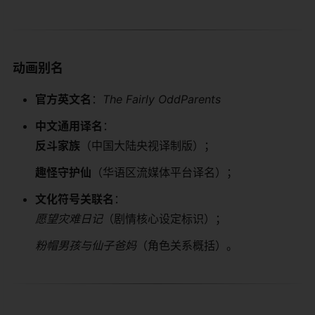
​动画别名​
​官方英文名​
​：
The Fairly OddParents
​中文通用译名​
​：
​反斗家族​
​（中国大陆央视译制版）；
​趣怪守护仙​
​（华语区流媒体平台译名）；
​文化符号关联名​
​：
愿望灾难日记
（剧情核心设定标识）；
粉帽男孩与仙子爸妈
（角色关系概括）。