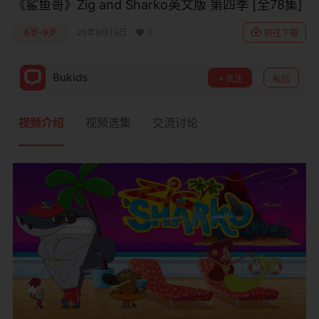
《鲨鱼哥》Zig and Sharko英文版 第四季 [全78集]
0
6岁-9岁
25年8月19日
前往下载
Bukids
关注
私信
视频介绍
视频选集
交流讨论