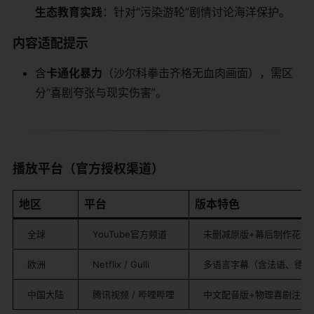
​生态教育实践​
​：针对“污染游轮”剧情讨论海洋保护。
​内容适配提示​
含​
​卡通化暴力​
​（沙尔科拳击齐格无血肉画面），需区
分“喜剧夸张与现实伤害”。
​播放平台（官方授权渠道）​
​地区​
​平台​
​版本特色​
全球
YouTube官方频道
未删减原版+幕后制作花絮
欧洲
Netflix / Gulli
多语言字幕（含法语、德语
中国大陆
腾讯视频 / 哔哩哔哩
中文配音版+物理喜剧注解