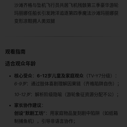
沙滩齐格与坠机飞行员共居飞机残骸第三季豪华游轮
玛丽娜任船长引发跨洋追逐第四季魔法沙滩玛丽娜获
变形凉鞋拥人类双腿
​观看指南​
​适合观众年龄​
​核心受众​
​：​
​6-12岁儿童及家庭观众​
​（TV-Y7分级）：
6-9岁
：通过肢体喜剧理解因果链（齐格陷阱自伤）；
10-12岁
：解析阶级隐喻（游轮象征资源分配不公）；
​家长协作建议​
​：
​创设“默剧工坊”​
​：用家庭物品复刻剧中陷阱（如纸箱
制捕鱼机），引导非语言协作；