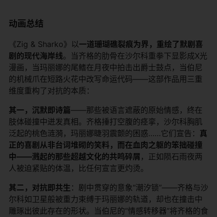
​动画总结​
《Zig & Sharko》以​
​一道珊瑚礁裂痕为界，重绘了默剧喜
剧的现代海岸线​
​。当齐格的肋骨在沙尔科重拳下显影成X光
漫画，当玛丽娜的尾鳍在月夜中拍击出爵士鼓点，当伯尼
的机械爪在短路火花中改写命运代码——这部作品用三重
维度重构了对抗的本质：
​其一，沉默即诗篇​
​——那些被语言遮蔽的原始情感，终在
肢体碰撞中迸发真相。齐格捶打空腹的痉挛，沙尔科胸肌
泛起的桃色涟漪，玛丽娜睫羽震颤的困惑……它们宣告：​
​真
正的喜剧从非台词堆砌的笑料，而在血肉之躯的笨拙碰撞
中——溅起的那些超越文化的共鸣碎屑​
​，正如陨石雨夜两
人被迫紧贴的体温，比任何宣言更灼烫。
​其二，对抗即共生​
​：剧中贯穿的意象“潮汐锁”——齐格与沙
尔科如卫星般被重力束缚于玛丽娜的轨道，却也在撞击中
雕琢出彼此存在的形状。当伯尼的“情感转移器”将齐格的食