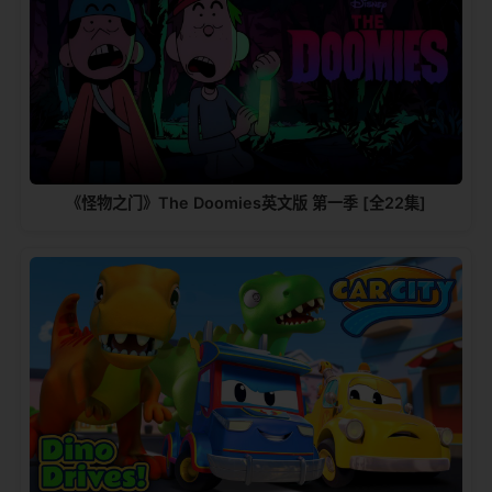
《怪物之门》The Doomies英文版 第一季 [全22集]