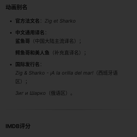
​动画别名​
​官方法文名​
​：
Zig et Sharko
​中文通用译名​
​：
​鲨鱼哥​
​（中国大陆主流译名）；
​鳄鱼哥和美人鱼​
​（补充直译名）；
​国际发行名​
​：
Zig & Sharko - ¡A la orilla del mar!
（西班牙语
区）；
Зиг и Шарко
（俄语区）。
​IMDB评分​