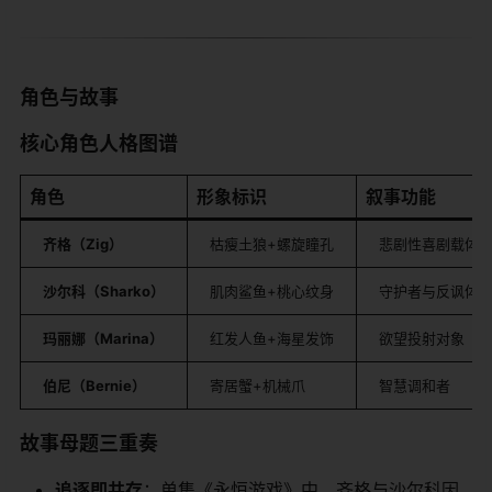
​角色与故事​
​核心角色人格图谱​
​角色​
​形象标识​
​叙事功能​
​齐格（Zig）​
枯瘦土狼+螺旋瞳孔
悲剧性喜剧载体
​沙尔科（Sharko）​
肌肉鲨鱼+桃心纹身
守护者与反讽体
​玛丽娜（Marina）​
红发人鱼+海星发饰
欲望投射对象
​伯尼（Bernie）​
寄居蟹+机械爪
智慧调和者
​故事母题三重奏​
​追逐即共存​
​：单集《永恒游戏》中，齐格与沙尔科因