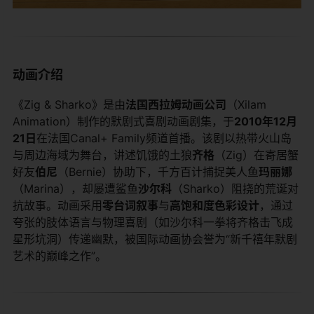
​动画介绍​
《Zig & Sharko》是由​
​法国西拉姆动画公司​
​（Xilam
Animation）制作的默剧式喜剧动画剧集，于​
​2010年12月
21日​
​在法国Canal+ Family频道首播。该剧以热带火山岛
与周边海域为舞台，讲述饥饿的土狼​
​齐格​
​（Zig）在寄居蟹
好友​
​伯尼​
​（Bernie）协助下，千方百计捕捉美人鱼​
​玛丽娜​
（Marina），却屡遭鲨鱼​
​沙尔科​
​（Sharko）阻挠的荒诞对
抗故事。动画采用​
​零台词叙事​
​与​
​高饱和度色彩设计​
​，通过
夸张的肢体语言与物理喜剧（如沙尔科一拳将齐格击飞成
星形坑洞）传递幽默，被国际动画协会誉为“新千禧年默剧
艺术的巅峰之作”。