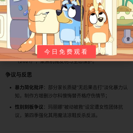
模仿角色情绪表达，提升非语言沟通能力。
​产业合作拓展​
​全球发行网络​
​：与华纳兄弟探索频道（意大利）、
DR（丹麦）、优酷（中国）达成四季播映协议；
今日免费观看
​衍生宇宙构建​
​：推出伯尼主角衍生剧《伯尼大冒险》
（2021），聚焦机械发明与生态保护。
​争议与反思​
​暴力简化批评​
​：部分家长质疑“无后果击打”淡化暴力认
知，制作方增删沙尔科懊悔替齐格疗伤情节；
​性别刻板争议​
​：玛丽娜“被动被救”设定遭女性团体抗
议，第四季强化其用魔法凉鞋反杀反派。