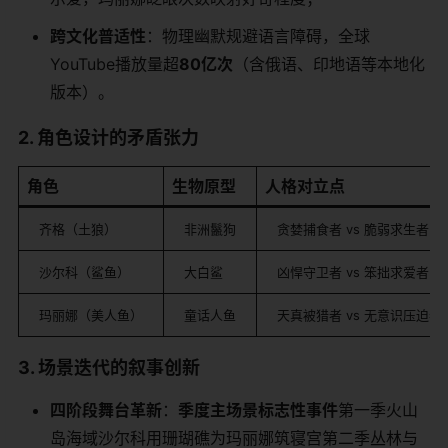
​跨文化普适性​
​：物理幽默规避语言障碍，全球
YouTube播放量超​
​80亿次​
​（含俄语、印地语等本地化
版本）。
​2. 角色设计的矛盾张力​
​角色​
​生物原型​
​人格对立点​
齐格（土狼）
非洲鬣狗
贪婪捕食者 vs 脆弱求生者
沙尔科（鲨鱼）
大白鲨
凶悍守卫者 vs 笨拙求爱者
玛丽娜（美人鱼）
童话人鱼
天真被猎者 vs 无意识压迫者
​3. 场景迭代的叙事创新​
​四阶段舞台革新​
​：​
​季度​
​主场景​
​标志性事件​
​第一季火山
岛海域沙尔科用珊瑚礁为玛丽娜筑寝宫第二季丛林与