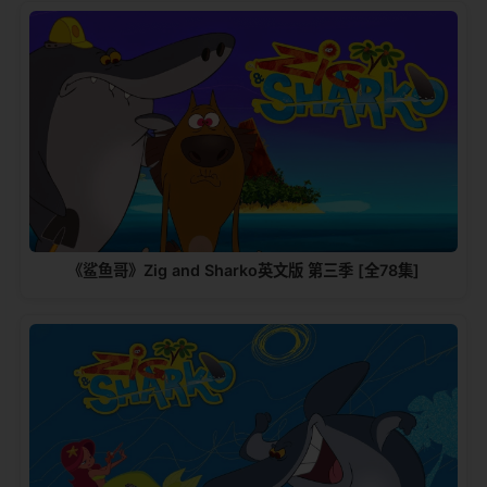
《鲨鱼哥》Zig and Sharko英文版 第三季 [全78集]