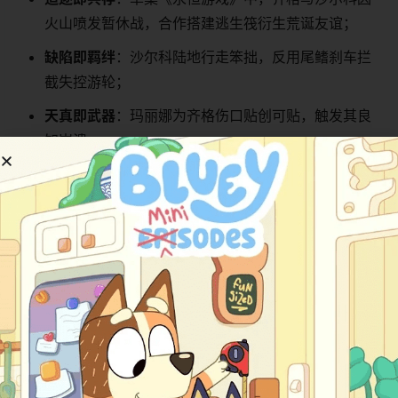
火山喷发暂休战，合作搭建逃生筏衍生荒诞友谊；
​缺陷即羁绊​
​：沙尔科陆地行走笨拙，反用尾鳍刹车拦
截失控游轮；
​天真即武器​
​：玛丽娜为齐格伤口贴创可贴，触发其良
知崩溃。
​观众反馈与影响​
​文化现象级传播​
​平台数据突破​
​：YouTube单集最高播放​
​1.25亿次​
​，创
法国动画纪录；衍生手游《Sharko's Rescue》下载量
破500万；
​教育应用创新​
​：西班牙小学开发“肢体语言课”——儿童