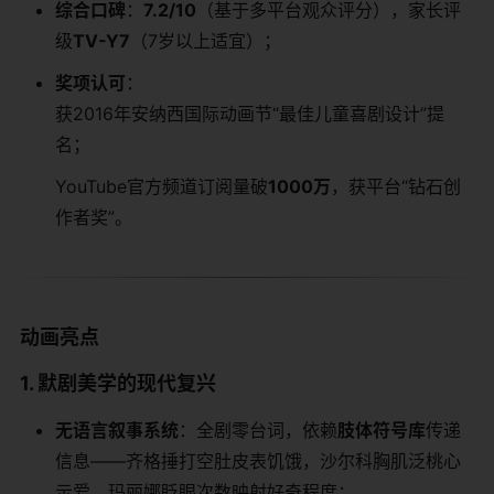
​综合口碑​
​：​
​7.2/10​
​（基于多平台观众评分），家长评
级​
​TV-Y7​
​（7岁以上适宜）；
​奖项认可​
​：
获2016年安纳西国际动画节“最佳儿童喜剧设计”提
名；
YouTube官方频道订阅量破​
​1000万​
​，获平台“钻石创
作者奖”。
​动画亮点​
​1. 默剧美学的现代复兴​
​无语言叙事系统​
​：全剧零台词，依赖​
​肢体符号库​
​传递
信息——齐格捶打空肚皮表饥饿，沙尔科胸肌泛桃心
示爱，玛丽娜眨眼次数映射好奇程度；