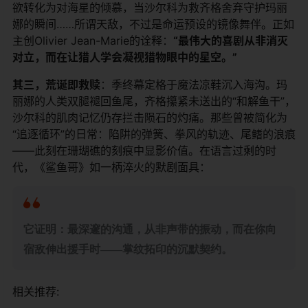
欲转化为对海星的倾慕，当沙尔科为救齐格舍弃守护玛丽
娜的瞬间……所谓天敌，不过是命运预设的镜像舞伴。正如
主创Olivier Jean-Marie的诠释：​
​“最伟大的喜剧从非消灭
对立，而在让猎人学会凝视猎物眼中的星空。”​
​其三，荒诞即救赎​
​：季终幕定格于魔法凉鞋沉入海沟。玛
丽娜的人类双腿褪回鱼尾，齐格攥紧未送出的“和解鱼干”，
沙尔科的肌肉记忆仍存拦击陨石的灼痛。那些曾被简化为
“追逐循环”的日常：陷阱的弹簧、拳风的轨迹、尾鳍的浪痕
——此刻在珊瑚礁的刻痕中显影价值。在语言过剩的时
代，《鲨鱼哥》如一柄淬火的默剧面具：
​它证明：最深邃的沟通，从非声带的振动，而在你向
宿敌伸出援手时——掌纹拓印的沉默契约。​
相关推荐: