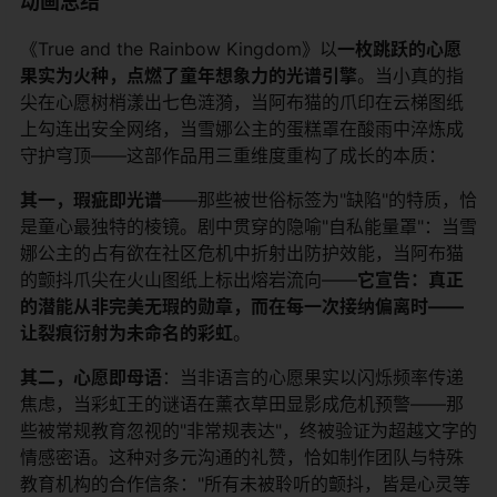
​动画总结​
《True and the Rainbow Kingdom》以​
​一枚跳跃的心愿
果实为火种，点燃了童年想象力的光谱引擎​
​。当小真的指
尖在心愿树梢漾出七色涟漪，当阿布猫的爪印在云梯图纸
上勾连出安全网络，当雪娜公主的蛋糕罩在酸雨中淬炼成
守护穹顶——这部作品用三重维度重构了成长的本质：
​其一，瑕疵即光谱​
​——那些被世俗标签为"缺陷"的特质，恰
是童心最独特的棱镜。剧中贯穿的隐喻"自私能量罩"：当雪
娜公主的占有欲在社区危机中折射出防护效能，当阿布猫
的颤抖爪尖在火山图纸上标出熔岩流向——​
​它宣告：真正
的潜能从非完美无瑕的勋章，而在每一次接纳偏离时——
让裂痕衍射为未命名的彩虹​
​。
​其二，心愿即母语​
​：当非语言的心愿果实以闪烁频率传递
焦虑，当彩虹王的谜语在薰衣草田显影成危机预警——那
些被常规教育忽视的"非常规表达"，终被验证为超越文字的
情感密语。这种对多元沟通的礼赞，恰如制作团队与特殊
教育机构的合作信条："所有未被聆听的颤抖，皆是心灵等