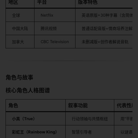
​地区​
​平台​
​版本特色​
全球
Netflix
英语原版+30种字幕（含简体中
中国大陆
腾讯视频
普通话配音版+情商培养注解弹
加拿大
CBC Television
未删减版+创作者解说音轨
​角色与故事​
​核心角色人格图谱​
​角色​
​叙事功能​
​代表性剧情
​小真（True）​
行动领袖与共情枢纽
用"平静
​彩虹王（Rainbow King）​
智慧引导者
以谜语"