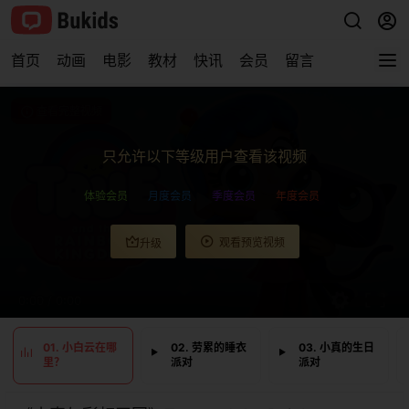
首页
动画
电影
教材
快讯
会员
留言
查看完整视频
只允许以下等级用户查看该视频
体验会员
月度会员
季度会员
年度会员
观看预览视频
升级
0:00
/
0:00
01. 小白云在哪
02. 劳累的睡衣
03. 小真的生日
里？
派对
派对