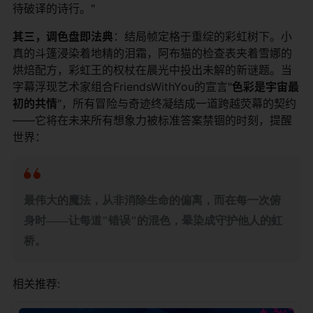
待破译的诗行。"
​其三，调色盘即法典​
​：结局帧定格于重绽的彩虹树下。小
真的斗篷浸染着地精的泪霜，阿布猫的检查表夹着雪娜的
烘焙配方，彩虹王的权杖在晨光中投出未解的新谜题。当
字幕浮现艺术家组合FriendsWithYou的宣言"​
​色彩是宇宙最
初的共情​
​"，所有冒险与奇迹终凝结成一道跨越荧幕的契约
——它将在未来所有想象力被标准答案禁锢的时刻，提醒
世界：
​最伟大的魔法，从非消除生命的偏离，而在每一次俯
身时——让每道"错误"的混色，晕染成守护他人的虹
桥。​
相关推荐: