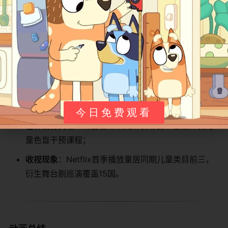
​教育实践迁移​
​课堂革命​
​：加拿大幼儿园开发"心愿情绪卡"——儿童用
彩色液体调配"魔法药水"，复刻剧中情绪转化实验；
​玩具设计突破​
​：美泰推出​
​光感心愿球​
​，按压触发表情
动画与情境解决方案。
​社会文化影响​
今日免费观看
​色彩教育突破​
​：韩国色彩研究所引用剧中色谱开发儿
童色盲干预课程；
​收视现象​
​：Netflix首季播放量居同期儿童类目前三，
衍生舞台剧巡演覆盖15国。