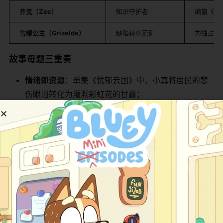
​齐克（Zee）​
知识守护者
编纂《心
​雪娜公主（Grizelda）​
缺陷转化范例
为独占蛋
​故事母题三重奏​
​情绪即资源​
​：单集《忧郁云国》中，小真将居民的悲
伤眼泪转化为灌溉彩虹花的甘露；
​缺陷即天赋​
​：阿布猫的恐高症使其发明"云梯安全检查
表"，降低探险事故率；
​包容即疗愈​
​：雪娜公主的自私行为被解读为"需要更多
爱"，小真以协作烘焙化解隔阂。
​观众反馈与影响​