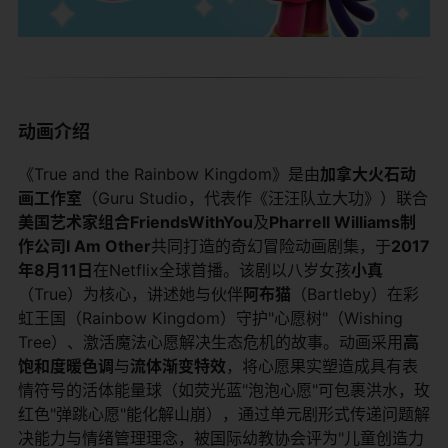
​动画介绍​
《True and the Rainbow Kingdom》是由​
​加拿大火石动
画工作室​
​（Guru Studio，代表作《汪汪队立大功》）联合​
美国艺术家组合FriendsWithYou​
​及​
​Pharrell Williams制
作公司I Am Other​
​共同打造的奇幻冒险动画剧集，于​
​2017
年8月11日​
​在Netflix全球首播。该剧以八岁女孩​
​小真​
（True）为核心，讲述她与伙伴​
​阿布猫​
​（Bartleby）在彩
虹王国（Rainbow Kingdom）守护"心愿树"（Wishing
Tree）、激活魔法心愿解决生态危机的故事。动画采用​
​高
饱和度暖色调​
​与​
​流体渐变特效​
​，将心愿果实塑造成具有表
情符号的活体能量球（如荧光蓝"泡泡心愿"可包裹洪水，玫
红色"弹跳心愿"能化解山崩），通过单元剧形式传递问题解
决能力与情绪管理理念，被国际幼教协会评为"儿童创造力