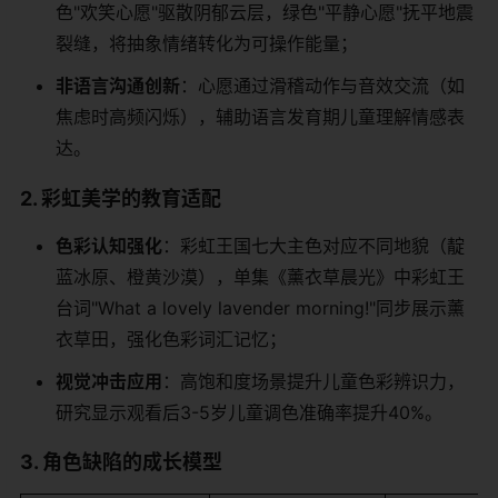
色"欢笑心愿"驱散阴郁云层，绿色"平静心愿"抚平地震
裂缝，将抽象情绪转化为可操作能量；
​非语言沟通创新​
​：心愿通过滑稽动作与音效交流（如
焦虑时高频闪烁），辅助语言发育期儿童理解情感表
达。
​2. 彩虹美学的教育适配​
​色彩认知强化​
​：彩虹王国七大主色对应不同地貌（靛
蓝冰原、橙黄沙漠），单集《薰衣草晨光》中彩虹王
台词"What a lovely lavender morning!"同步展示薰
衣草田，强化色彩词汇记忆；
​视觉冲击应用​
​：高饱和度场景提升儿童色彩辨识力，
研究显示观看后3-5岁儿童调色准确率提升40%。
​3. 角色缺陷的成长模型​