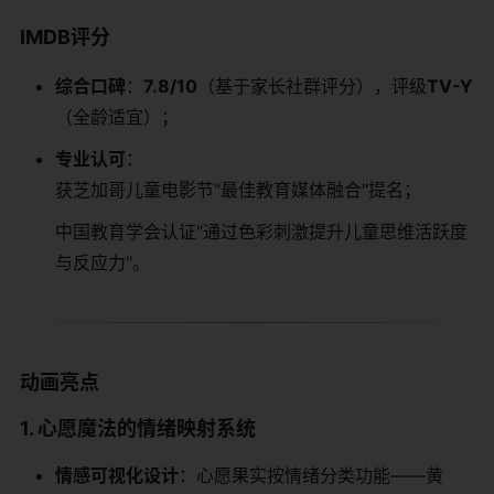
​IMDB评分​
​综合口碑​
​：​
​7.8/10​
​（基于家长社群评分），评级​
​TV-Y​
（全龄适宜）；
​专业认可​
​：
获芝加哥儿童电影节"最佳教育媒体融合"提名；
中国教育学会认证"通过色彩刺激提升儿童思维活跃度
与反应力"。
​动画亮点​
​1. 心愿魔法的情绪映射系统​
​情感可视化设计​
​：心愿果实按情绪分类功能——黄