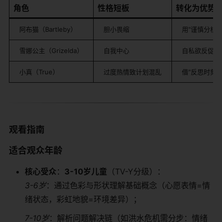
​角色​
​性格短板​
​转化为优势
阿布猫（Bartleby）
胆小畏缩
用"谨慎分析
雪娜公主（Grizelda）
自我中心
自私欲反促成
小真（True）
过度热情致计划混乱
借"反思时刻
​观看指南​
​适合观众年龄​
​核心受众​
​：​
​3-10岁儿童​
​（TV-Y分级）：
3-6岁
：通过色彩与形状理解基础概念（心愿表情=情
绪状态，彩虹地貌=环境差异）；
7-10岁
：解析问题解决链（如洪水危机需分步：情绪