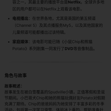
容之一，其最主要的播放平台是​
​Netflix​
​。全球许多地
区的用户都可以在Netflix上观看该电影。
​电视播出​
​：在世界各地，尤其是英国的第五频道
（Channel 5）及其点播服务My5，以及其他国家的
儿童频道可能都播出过该特辑。
​家庭媒体​
​：该电影可能已随《小鼠Chip和熊猫
Potato》系列剧集一同发行了​
​DVD​
​等音像制品。
角色与故事
​故事概述：​
故事发生在被白雪覆盖的Spudville小镇，正值寒假和圣诞
节期间。小巴哥犬Chip和她的熊猫玩偶好友Potato对假期
充满了期待。Chip的爸爸妈妈为她安排了丰富多彩的冬季
活动，包括第一次学习滑雪、体验冰上垂钓、帮助准备社