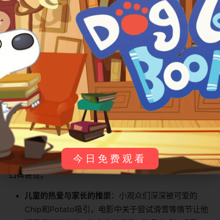
​妈妈 (Mom)​
巴哥犬/Chip的妈妈
一位充满耐心和爱
​爸爸 (Dad)​
巴哥犬/Chip的爸爸
一位有趣且充满热
​Spud​
巴哥犬/Chip的哥哥
Chip的哥哥，
​Nico​
小猫/Chip的好朋友
一只可爱的小猫，
观众反馈与影响
《Chip and Potato: Chip's Holiday》自播出以来，收获
今日免费观看
了极其积极的观众反馈，尤其是在学龄前儿童家长群体中
口碑甚佳。
​儿童的热爱与家长的推崇​
​：小观众们深深被可爱的
Chip和Potato吸引，电影中关于尝试滑雪等情节让他