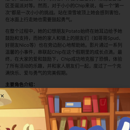
区圣诞派对等。然而，对于小小的Chip来说，每一个"第一
次"都是一次小小的挑战。站在滑雪坡顶上她会感到害怕，
在冰面上行走她也需要鼓起勇气。
在整个过程中，她的幻想朋友Potato始终在她耳边给予她
鼓励和支持，而她的家人和镇上的朋友们（如哥哥Spud、
好朋友Nico等）也在旁边耐心地帮助她。影片通过一系列
温馨的小事件，串联起Chip在这个假期里的成长点滴。最
终，在大家的爱和鼓励下，Chip成功地克服了恐惧，体验
了所有活动的乐趣，并和家人朋友们一起，度过了一个充
满快乐、爱与勇气的完美假期。
​主要角色介绍：​
角色名
物种/关系
角色简介
​Chip​
小巴哥犬/主角
一只善良、可爱且
​Potato​
熊猫玩偶/Chip的幻想朋友
一只黑白相间的毛