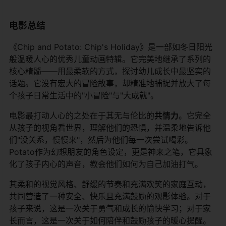
电影总结
《Chip and Potato: Chip's Holiday》是一部如冬日阳光
般温暖人心的优秀儿童动画特辑。它完美地继承了系列的
核心精髓——用最柔软的方式，探讨幼儿成长中最坚实的
话题。它没有宏大的冒险故事，却精准地捕捉并放大了每
个孩子日常生活中的"小冒险"与"大成就"。
电影最打动人心的之处在于其无与伦比的​
​共情力​
​。它完全
从孩子的视角看世界，理解他们的恐惧，并温柔地告诉他
们"没关系，慢慢来"，然后为他们每一次尝试喝彩。
Potato作为幻想朋友的角色设定，更是神来之笔，它具象
化了孩子内心的声音，教会他们如何为自己加油打气。
其柔和的视觉风格、舒缓的节奏和充满欢笑的家庭互动，
共同营造了一种安全、快乐且充满鼓励的观影体验。对于
孩子来说，这是一次关于勇气和成长的愉快学习；对于家
长而言，这是一次关于如何陪伴和鼓励孩子的暖心提醒。