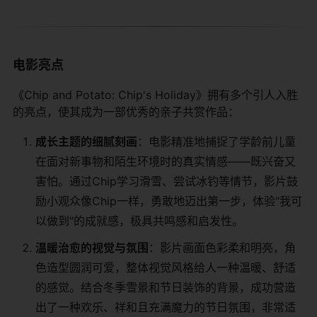
电影亮点
《Chip and Potato: Chip's Holiday》拥有多个引人入胜
的亮点，使其成为一部优秀的亲子共赏作品：
​成长主题的细腻刻画​
​：电影精准地捕捉了学龄前儿童
在面对新事物和陌生环境时的真实情感——既兴奋又
害怕。通过Chip学习滑雪、尝试冰钓等情节，影片鼓
励小观众像Chip一样，勇敢地迈出第一步，体验"我可
以做到"的成就感，极具共鸣感和启发性。
​温暖治愈的视觉与氛围​
​：影片画面色彩柔和明亮，角
色造型圆润可爱，整体视觉风格给人一种温暖、舒适
的感觉。结合冬季雪景和节日装饰的背景，成功营造
出了一种欢乐、祥和且充满魔力的节日氛围，非常适