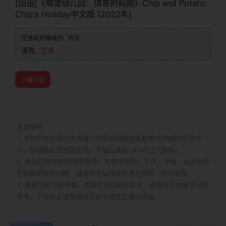
[国语]《萌宠幼儿园：琪普的假期》Chip and Potato:
Chip's Holiday中文版 [2022年]
您当前的等级为
游客
请先
登录
下载地址
免责申明：
1. 本站所有文章均来自用户分享或网络收集整理,仅供用户交流学
习，禁用商业用途或盈利，下载后请在24小时之内删除；
2. 本站只提供WEB页面服务，不参与录制、上传、存储，如本帖侵
犯到
任何版权问题，请告知本站将及时予与删除、断开链接；
3. 版权归原作者所有，本站仅提供展示信息，仅限用于试看学习和
参考，不得将上述资源用于商业或其它非法用途。