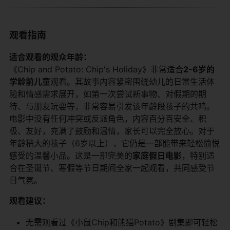
观看指南
​适合观看的观众年龄：​
《Chip and Potato: Chip's Holiday》非常适合​
​2-6岁的
学龄前儿童​
​观看。其故事内容紧密围绕幼儿的日常生活体
验和情感需求展开，如第一次尝试新事物、对假期的期
待、与朋友玩耍等，非常容易引发该年龄段孩子的共鸣。
电影中没有任何冲突或反派角色，内容百分百安全、积
极、友好，充满了鼓励和温情，家长可以完全放心。对于
年龄稍大的孩子（6岁以上），它仍是一部能带来轻松愉悦
感受的温馨小品。这是一部完美的​
​家庭假日电影​
​，特别适
合在圣诞节、寒假等节日期间全家一起观看，共同感受节
日气氛。
​观看建议：​
无需观看过《小鼠Chip和熊猫Potato》剧集即可轻松