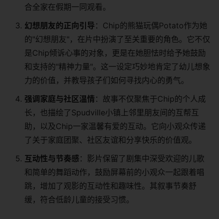
合全家在假期一同观看。
​幻想朋友的正向引导​
​：Chip的熊猫玩偶Potato作为她
的"幻想朋友"，在片中扮演了至关重要的角色。它不仅
是Chip倾诉心事的对象，更是在她胆怯时给予她鼓励
和支持的"精神力量"。这一设定巧妙地肯定了幼儿想象
力的价值，并教导孩子们如何寻找内心的勇气。
​强调家庭与社区温情​
​：故事不仅聚焦于Chip的个人成
长，也描绘了Spudville小镇上邻里朋友间的互帮互
助，以及Chip一家温馨有爱的互动。它向小观众传递
了关于家庭团聚、社区友谊和分享快乐的价值观。
​互动性与节奏感​
​：影片保留了剧集中深受欢迎的儿歌
和简单的舞蹈动作，鼓励屏幕前的小观众一起跟着唱
跳，增加了观影的互动性和趣味性。其叙事节奏舒
缓，符合低龄儿童的接受习惯。