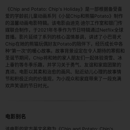
《Chip and Potato: Chip's Holiday》是一部根据备受喜
爱的学龄前儿童动画系列《小鼠Chip和熊猫Potato》制作
的温馨动画电影特辑。该电影由迪克·迪尔工作室和银门传
媒联合制作，于2021年冬季作为节日特辑通过Netflix全球
首播。影片延续了系列的核心温情基调，讲述了小巴哥犬
Chip在她的熊猫玩偶好友Potato的陪伴下，经历成长中各
种"第一次"的暖心故事。故事背景设定在令人期待的寒假和
圣诞节期间，Chip将和她的家人朋友们一起体验滑雪、冰
上垂钓等冬季乐趣，并学习关于勇气、友谊和家庭团聚的
真谛。电影以其柔和治愈的画风、贴近幼儿心理的故事情
节和积极正向的价值观，为小观众和家庭带来了一段充满
欢声笑语的节日时光。
电影别名
该电影的官方英文名称为《Chip and Potato: Chip's