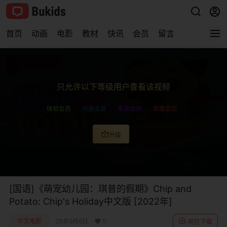
首页
动画
电影
教材
快讯
会员
留言
查看完整视频
只允许以下等级用户查看该视频
体验会员
月度会员
季度会员
年度会员
升级
0:00
/
0:00
[国语]《萌宠幼儿园：琪普的假期》Chip and
Potato: Chip's Holiday中文版 [2022年]
0
中文电影
25年9月6日
前往下载