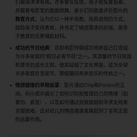
们看得津津有味。许多家长反馈，孩子会反复观看，
并跟着电影里的歌曲跳舞。家长们则高度评价影片的​
教育方式​
​，认为它以一种不说教、极其自然的方式，
鼓励孩子变得勇敢，并肯定了情感需求的价值，是亲
子教育的优质辅助材料。
​成功的节日经典​
​：这部电影特辑成功地将自己打造成
为许多家庭的"假日必看节目"之一。其温馨的节日氛围
和普世的成长主题，使其超越了文化界限，成为全球
许多家庭在圣诞节、寒假期间共享欢乐的传统之一。
​情感健康的早期启蒙​
​：影片通过Chip和Potato的互
动，向小观众展示了如何识别和管理自己的情绪（如
害怕、紧张），以及如何通过自我鼓励和寻求支持来
克服困难。这对幼儿的情感健康发展起到了非常正面
的启蒙作用。