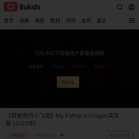
首页
动画
电影
教材
快讯
会员
留言
查看完整视频
只允许以下等级用户查看该视频
体验会员
月度会员
季度会员
年度会员
升级
0:00
/
0:00
《我爸爸的小飞龙》My Father's Dragon英文
版 [2022年]
0
动画电影
25年9月10日
前往下载