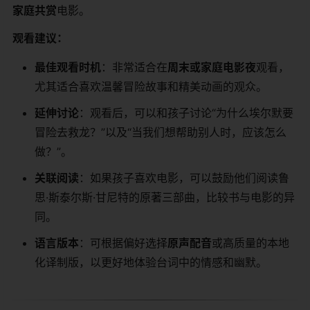
家庭共赏​
​电影。
​观看建议：​
​最佳观看时机​
​：非常适合在​
​周末或家庭电影夜​
​观看，
尤其适合喜欢温馨冒险故事和精美动画的观众。
​延伸讨论​
​：观看后，可以和孩子讨论“为什么埃尔默要
冒险去救龙？”以及“当我们想帮助别人时，应该怎么
做？”。
​关联阅读​
​：如果孩子喜欢电影，可以鼓励他们阅读鲁
思·斯泰尔斯·甘尼特的原著三部曲，比较书与电影的异
同。
​语言版本​
​：可根据偏好选择​
​原声配音​
​或高质量的本地
化译制版，以更好地体验台词中的情感和幽默。