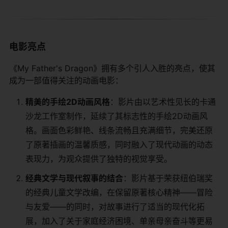
电影亮点
《My Father's Dragon》拥有多个引人入胜的亮点，使其
成为一部值得关注的动画电影：
​精美的手绘2D动画风格​
​：影片由以艺术性见长的卡通
沙龙工作室制作，延续了其标志性的手绘2D动画风
格。画面色彩鲜艳、线条流畅且充满细节，完美还原
了原著插画的温馨质感，同时融入了现代动画的动态
表现力，为观众提供了独特的视觉享受。
​经典文学与现代叙事的结合​
​：影片基于荣获纽伯瑞奖
的经典儿童文学改编，在保留原著核心精神——冒险
与友爱——的同时，对故事进行了适当的现代化拓
展，加入了关于家庭经济困境、单亲母亲奋斗等更易