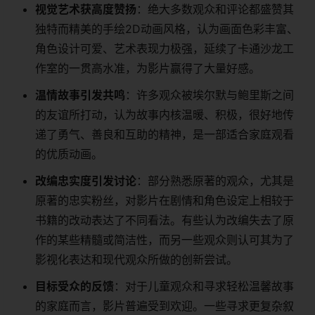
​视觉艺术获高度赞扬​
​：绝大多数观众和评论都盛赞其
独特而精美的手绘2D动画风格，认为画面色彩丰富、
角色设计可爱、艺术表现力极强，延续了卡通沙龙工
作室的一贯高水准，为影片赢得了大量好感。
​温情故事引发共鸣​
​：许多观众被埃尔默与鲍里斯之间
的友谊所打动，认为故事内核温暖、积极，很好地传
递了勇气、善良和互助的精神，是一部适合家庭观看
的优质动画。
​改编忠实度引发讨论​
​：部分熟悉原著的观众，尤其是
原著的忠实粉丝，对影片在剧情和角色设定上相较于
书籍的改动表达了不同看法。有些认为改编失去了原
作的某些精髓或简洁性，而另一些观众则认可其为了
影视化表达和现代观众所做的创新尝试。
​目标受众的反馈​
​：对于儿童观众和寻求轻松温馨故事
的家庭而言，影片普遍受到欢迎。一些寻求更复杂叙