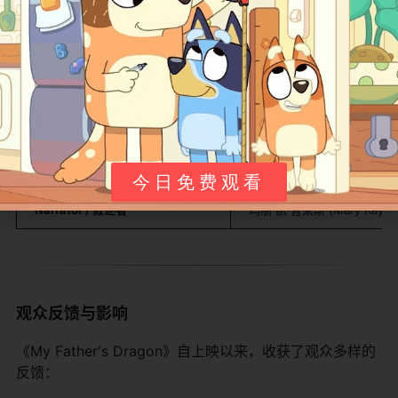
​Elmer Elevator / 埃尔默·埃莱瓦托​
雅各布·特伦布莱 (Jacob Trem
​Boris / 鲍里斯​
加滕·马塔拉佐 (Gaten Matar
​The Cat / 猫​
乌比·戈德堡 (Whoopi Goldbe
​Saiwa / 赛瓦​
伊恩·麦克肖恩 (Ian McShane
​Dela / 黛拉​
戈尔什菲·法拉哈尼 (Golshifteh
今日免费观看
​Narrator / 叙述者​
玛丽·凯·普莱斯 (Mary Kay Pl
观众反馈与影响
《My Father's Dragon》自上映以来，收获了观众多样的
反馈：