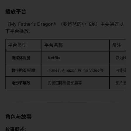
播放平台
《My Father's Dragon》（我爸爸的小飞龙）主要通过以
下平台播放：
平台类型
平台名称
备注
​流媒体服务​
​Netflix​
作为Net
​数字购买/租赁​
iTunes, Amazon Prime Video等
可能提供
​电影节展映​
安锡国际动画影展等
影片曾于
角色与故事
​故事概述：​