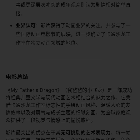
事或更深层次冲突的成年观众则认为剧情相对简单直
接。
​业界认可​
​：影片获得了动画业界的关注，并参与了一
些国际动画电影节的展映，进一步确立了卡通沙龙工
作室在独立动画领域的地位。
电影总结
《My Father's Dragon》（我爸爸的小飞龙）是一部成功
将经典儿童文学与现代动画艺术相结合的魅力之作。它凭
借卡通沙龙工作室标志性的手绘动画风格、温暖人心的友
情故事以及对勇气与成长主题的细腻刻画，为全球家庭观
众提供了一段视觉与情感上的愉悦旅程。
影片最突出的优点在于其​
​无可挑剔的艺术表现力​
​。每一帧
画面都仿佛一幅精美的插图，色彩运用大胆而和谐，角色