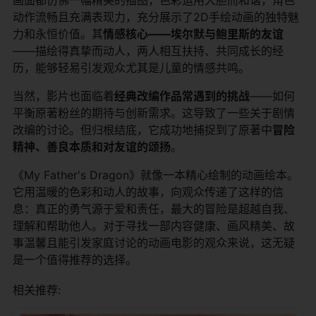
动作流畅且充满表现力，充分展示了2D手绘动画的独特魅
力和永恒价值。其​
​情感核心——埃尔默与鲍里斯的友谊​
——描绘得真挚而动人，两人相互扶持、共同成长的经
历，能够轻易引发观众尤其是儿童的情感共鸣。
当然，影片也面临着​
​经典改编作品常遇到的挑战​
​——如何
平衡原著粉丝的期待与创新需求。这导致了一些关于剧情
改编的讨论。但归根结底，它成功地捕捉到了原著中​
​冒险
精神、善良本质和对友谊的颂扬​
​。
《My Father's Dragon》就像一本精心绘制的动画绘本。
它用温暖的色彩和动人的故事，向观众传递了这样的信
息：真正的勇气源于爱和责任，最大的冒险是超越自我、
理解和帮助他人。对于寻找一部内容健康、画风精美、故
事温馨且能引发家庭讨论的动画电影的观众来说，这无疑
是一个值得推荐的选择。
相关推荐: