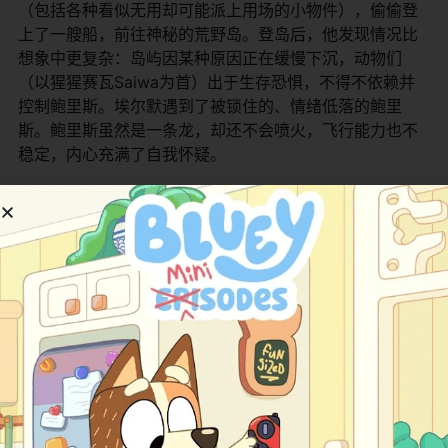
（包括各种看似无用却可能派上用场的小物件），偷偷登
上了一艘船，前往神秘的荒野岛。登岛后，他发现情况比
想象中更复杂：岛屿因某种原因正在缓慢下沉，动物们
（以猩猩赛瓦Saiwa为首）出于生存恐惧，不得不依赖并
控制鲍里斯。埃尔默遇到了被锁住的、情绪低落的鲍里
斯。鲍里斯虽然是一条龙，却还不会喷火，飞行能力也不
稳定，内心充满了自我怀疑。
埃尔默没有选择简单的对抗，而是利用他的智慧、善良和
包里的那些“小玩意儿”，巧妙地与动物们周旋，逐步解开了
囚禁鲍里斯的枷锁。在这个过程中，两个孤独的个体建立
了深厚的友谊。埃尔默帮助鲍里斯重拾信心，学习飞翔，
而鲍里斯则让埃尔默明白了勇气有时意味着承认恐惧并依
然选择前行。最终，他们需要共同面对岛屿沉没的危机，
并找到一个让所有生物都能和平共处的未来。
​主要角色介绍：​
角色名 (英文/中文)
配音演员