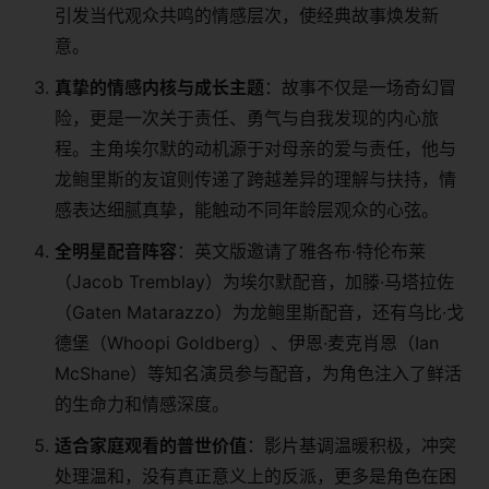
引发当代观众共鸣的情感层次，使经典故事焕发新
意。
​真挚的情感内核与成长主题​
​：故事不仅是一场奇幻冒
险，更是一次关于责任、勇气与自我发现的内心旅
程。主角埃尔默的动机源于对母亲的爱与责任，他与
龙鲍里斯的友谊则传递了跨越差异的理解与扶持，情
感表达细腻真挚，能触动不同年龄层观众的心弦。
​全明星配音阵容​
​：英文版邀请了雅各布·特伦布莱
（Jacob Tremblay）为埃尔默配音，加滕·马塔拉佐
（Gaten Matarazzo）为龙鲍里斯配音，还有乌比·戈
德堡（Whoopi Goldberg）、伊恩·麦克肖恩（Ian
McShane）等知名演员参与配音，为角色注入了鲜活
的生命力和情感深度。
​适合家庭观看的普世价值​
​：影片基调温暖积极，冲突
处理温和，没有真正意义上的反派，更多是角色在困