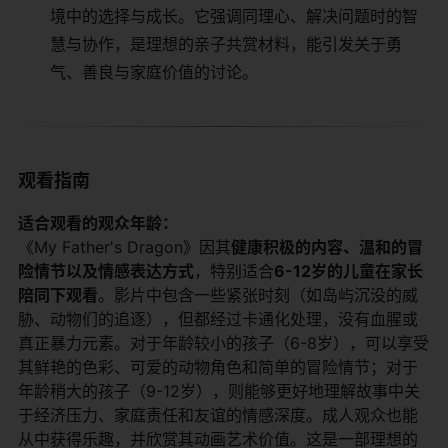
境中的选择与成长。它强调同理心、解决问题时的智
慧与协作，是理想的亲子共赏材料，能引发关于勇
气、善良与家庭价值的讨论。
观看指南
​适合观看的观众年龄：​
《My Father's Dragon》因其​
​健康积极的内容、温和的冒
险情节以及情感表达方式​
​，特别适合​
​6-12岁的儿童在家长
陪同下观看​
​。影片中包含一些紧张时刻（如岛屿沉没的威
胁、动物们的追逐），但都经过卡通化处理，没有血腥或
真正暴力元素。对于年龄较小的孩子（6-8岁），可以享受
其鲜艳的色彩、可爱的动物角色和简单的冒险情节；对于
年龄稍大的孩子（9-12岁），则能够更好地理解故事中关
于经济压力、家庭责任和友谊的情感深度。成人观众也能
从中获得乐趣，并欣赏其动画艺术价值。这是一部理想的​