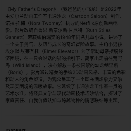
《My Father's Dragon》（我爸爸的小飞龙）是2022年
由爱尔兰动画工作室卡通沙龙（Cartoon Saloon）制作、
诺拉·托梅（Nora Twomey）执导的Netflix原创动画电
影。影片改编自鲁思·斯泰尔斯·甘尼特（Ruth Stiles
Gannett）荣获纽伯瑞奖的1948年同名儿童小说，讲述了
一个关于勇气、友谊与成长的奇幻冒险故事。主角小男孩
埃尔默·埃莱瓦托（Elmer Elevator）为了帮助母亲摆脱经
济困境，在一只会说话的猫的指引下，离家出走前往荒野
岛（Wild Island），决心解救一条被囚禁的幼龙鲍里斯
（Boris）。影片通过精美的手绘2D动画风格、丰富的色彩
和动人的角色塑造，为观众呈现了一个既充满想象力又触
及现实困境的温暖故事。它延续了卡通沙龙工作室一贯的
艺术水准，将经典文学与现代动画技术巧妙结合，探讨了
家庭责任、自我价值认知与跨越物种的情感联结等主题。