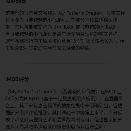
电影别名
该电影的官方英文名称为
My Father's Dragon
。其中文译
名主要为​
​《我爸爸的小飞龙》​
​。在部分宣传或传播语境
中，它也可能被简称为​
​《小飞龙》​
​或​
​《爸爸的小飞龙》​
​，
但​
​《我爸爸的小飞龙》​
​是最广泛使用且认可的中文名称。
这些名称都指向了原著核心意象“龙”与“父子传承关系”，便
于观众识别其奇幻冒险与家庭温馨的特质。
IMDB评分
《My Father's Dragon》（我爸爸的小飞龙）在IMDb上
的评分为​
​6.5/10​
​（基于一定数量的用户投票）。在​
​豆瓣​
​平
台上，其评分信息在提供的搜索结果中未明确列出，但根
据部分用户评论推测，其口碑处于中等偏上水平。评分反
映了观众对其视觉艺术和温馨故事的认可，但也显示部分
观众认为其叙事深度或改编忠实度尚有提升空间。