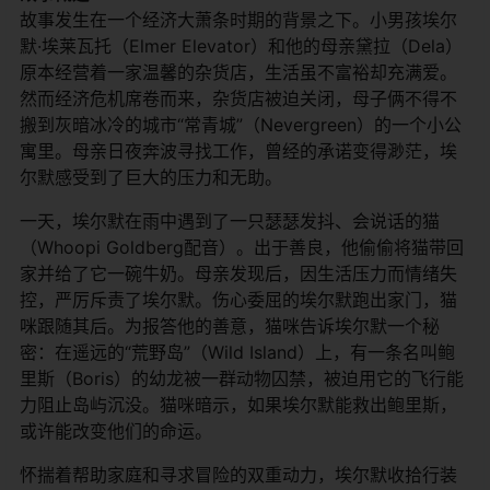
故事发生在一个经济大萧条时期的背景之下。小男孩埃尔
默·埃莱瓦托（Elmer Elevator）和他的母亲黛拉（Dela）
原本经营着一家温馨的杂货店，生活虽不富裕却充满爱。
然而经济危机席卷而来，杂货店被迫关闭，母子俩不得不
搬到灰暗冰冷的城市“常青城”（Nevergreen）的一个小公
寓里。母亲日夜奔波寻找工作，曾经的承诺变得渺茫，埃
尔默感受到了巨大的压力和无助。
一天，埃尔默在雨中遇到了一只瑟瑟发抖、会说话的猫
（Whoopi Goldberg配音）。出于善良，他偷偷将猫带回
家并给了它一碗牛奶。母亲发现后，因生活压力而情绪失
控，严厉斥责了埃尔默。伤心委屈的埃尔默跑出家门，猫
咪跟随其后。为报答他的善意，猫咪告诉埃尔默一个秘
密：在遥远的“荒野岛”（Wild Island）上，有一条名叫鲍
里斯（Boris）的幼龙被一群动物囚禁，被迫用它的飞行能
力阻止岛屿沉没。猫咪暗示，如果埃尔默能救出鲍里斯，
或许能改变他们的命运。
怀揣着帮助家庭和寻求冒险的双重动力，埃尔默收拾行装