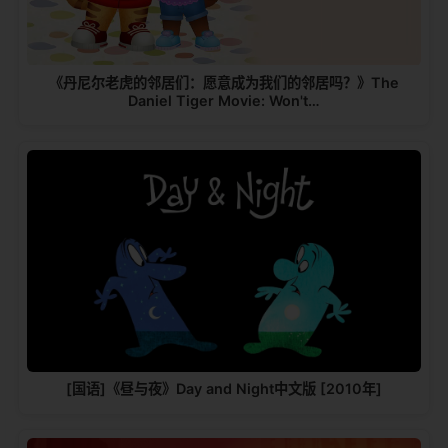
《丹尼尔老虎的邻居们：愿意成为我们的邻居吗？》The
Daniel Tiger Movie: Won't…
[国语]《昼与夜》Day and Night中文版 [2010年]