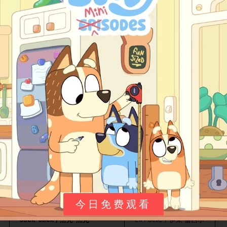
衣夫人虽然一开始试图用她的逻辑和掌控一切的态度来应
对，但也不得不被逼得手忙脚乱，拿出各种临时解决方案
和设计原型来应对杰克-杰克造成的各种混乱。在这个过程
中，她展现出了意想不到的敏捷（对于她的身高和着装来
说）、创造力和极强的适应能力。尽管状况频出，衣夫人
始终没有放弃她为杰克-杰克制作完美战服的目标。
短片最终以衣夫人成功（或许带有一丝疲惫但依然自豪）
地将杰克-杰克交还给返回的父母，并展示了她的“成果”
——一套专门为杰克-杰克设计的、能够适应其多种超能力
的婴儿超级英雄服。
​主要角色介绍：​
角色名 (英文/中文)
配音演员
​Edna Mode / 衣夫人（莫衣娜）​
Brad Bird / 布拉德·伯德
今日免费观看
​Jack-Jack / 杰克-杰克​
Eli Fucile / 伊莱·富西尔