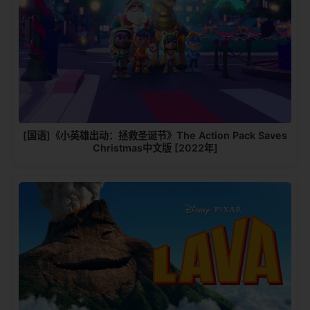
[国语]《小英雄出动：拯救圣诞节》The Action Pack Saves
Christmas中文版 [2022年]