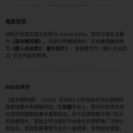
电影别名
该短片的官方英文名称为
Auntie Edna
。其中文译名主要
为​
​《莫衣娜阿姨》​
​。在部分传播语境中，它也被明确地称
为​
​《超人总动员2：番外短片》​
​，直指其作为《超人总动员
2》衍生作品的性质。
IMDB评分
《莫衣娜阿姨》（2018）在IMDb上的具体评分在提供的
搜索结果中未明确列出。在​
​豆瓣​
​平台上，其评分信息也未
在提供的搜索结果中直接给出。对于这类附属于热门长片
的动画短片，其独立评分有时不会像长片那样被广泛统计
和显示，但其质量通常与主片一脉相承，受到粉丝喜爱。