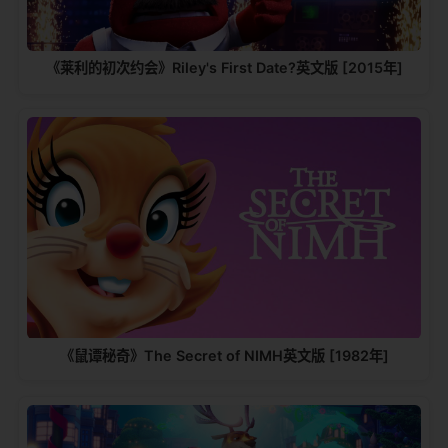
《莱利的初次约会》Riley's First Date?英文版 [2015年]
《鼠谭秘奇》The Secret of NIMH英文版 [1982年]