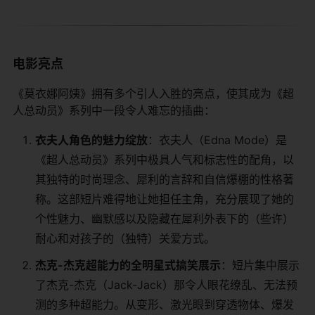
电影亮点
《莫衣娜阿姨》拥有多个引人入胜的亮点，使其成为《超
人总动员》系列中一段令人难忘的插曲：
​衣夫人角色的魅力绽放​
​：衣夫人（Edna Mode）是
《超人总动员》系列中极具人气和标志性的配角，以
其独特的时尚理念、犀利的言辞和自信爆棚的性格著
称。这部短片难得地让她担任主角，充分展现了她的
个性魅力、幽默感以及隐藏在犀利外表下的（些许）
耐心和对孩子的（独特）关爱方式。
​杰克-杰克超能力的全明星式搞笑展示​
​：短片集中展示
了杰克-杰克（Jack-Jack）那令人眼花缭乱、无法预
测的多种超能力。从变形、激光眼到穿透物体、爆发