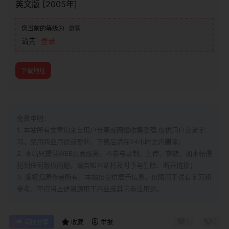
英文版 [2005年]
您当前的等级为
游客
请先
登录
下载地址
免责申明：
1. 本站所有文章均来自用户分享或网络收集整理,仅供用户交流学
习，禁用商业用途或盈利，下载后请在24小时之内删除；
2. 本站只提供WEB页面服务，不参与录制、上传、存储，如本帖侵
犯到
任何版权问题，请告知本站将及时予与删除、断开链接；
3. 版权归原作者所有，本站仅提供展示信息，仅限用于试看学习和
参考，不得将上述资源用于商业或其它非法用途。
0
0
海报分享
收藏
举报