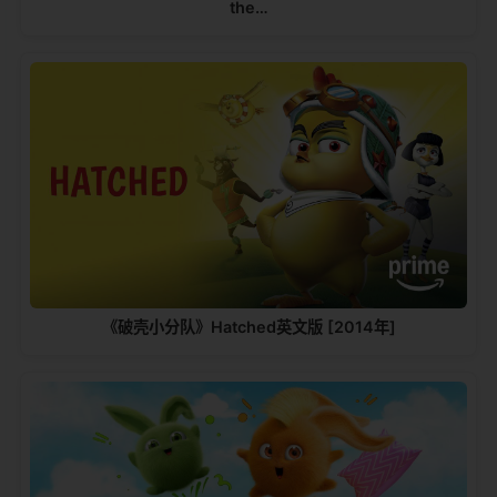
the…
《破壳小分队》Hatched英文版 [2014年]