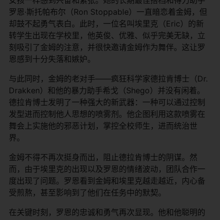
女孩一样感到兴奋和紧张。她的长期最佳搭档和得力助手
罗恩·斯托帕布尔（Ron Stoppable）一直暗恋着金姆，但
却鼓不起勇气表白。此时，一位名叫埃里克（Eric）的新
转学生出现在学校里，他英俊、优雅、似乎完美无缺，立
刻吸引了金姆的注意，并很快邀请金姆作为舞伴。这让罗
恩感到十分失落和嫉妒。
与此同时，金姆的老对手——疯狂科学家德拉肯博士（Dr.
Drakken）和他的暴力助手希戈（Shego）并没有闲着。
德拉肯博士发明了一种强大的新武器：一种可以通过控制
发型进而控制他人思想的喷雾剂。他企图利用这款喷雾在
舞会上实施他的邪恶计划，掌控全校师生，进而统治世
界。
金姆不得不再次挺身而出，阻止德拉肯博士的阴谋。然
而，由于埃里克的出现以及罗恩的情绪波动，团队合作一
度出现了问题。罗恩看到金姆和埃里克越走越近，内心备
受煎熬，甚至影响到了他们在任务中的默契。
在关键时刻，罗恩的忠诚和勇气再次显现。他和他聪明的