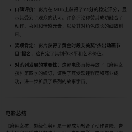
​口碑评价​
​：影片在IMDb上获得了​
​7.1分​
​的稳定评分，显
示其受到了观众的认可。许多评论称赞其成功融合了
动作、喜剧和情感元素，以及其对角色成长的细致刻
画。
​奖项肯定​
​：影片获得了​
​黄金时段艾美奖“杰出动画节
目”提名​
​，这肯定了其制作水平和艺术价值。
​对系列发展的重要性​
​：这部电影直接导致了《麻辣女
孩》第四季的续订，证明了其受欢迎程度和商业成
功，进一步扩展了系列的故事宇宙。
电影总结
《麻辣女孩：超级任务》是一部成功融合了动作冒险、青