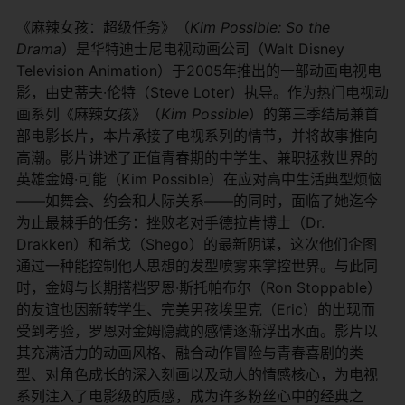
《麻辣女孩：超级任务》（
Kim Possible: So the
Drama
）是华特迪士尼电视动画公司（Walt Disney
Television Animation）于2005年推出的一部动画电视电
影，由史蒂夫·伦特（Steve Loter）执导。作为热门电视动
画系列《麻辣女孩》（
Kim Possible
）的第三季结局兼首
部电影长片，本片承接了电视系列的情节，并将故事推向
高潮。影片讲述了正值青春期的中学生、兼职拯救世界的
英雄金姆·可能（Kim Possible）在应对高中生活典型烦恼
——如舞会、约会和人际关系——的同时，面临了她迄今
为止最棘手的任务：挫败老对手德拉肯博士（Dr.
Drakken）和希戈（Shego）的最新阴谋，这次他们企图
通过一种能控制他人思想的发型喷雾来掌控世界。与此同
时，金姆与长期搭档罗恩·斯托帕布尔（Ron Stoppable）
的友谊也因新转学生、完美男孩埃里克（Eric）的出现而
受到考验，罗恩对金姆隐藏的感情逐渐浮出水面。影片以
其充满活力的动画风格、融合动作冒险与青春喜剧的类
型、对角色成长的深入刻画以及动人的情感核心，为电视
系列注入了电影级的质感，成为许多粉丝心中的经典之