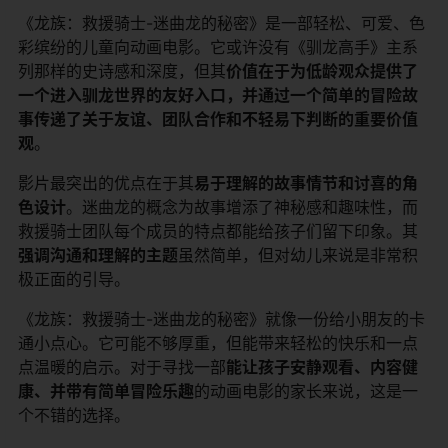
《龙族：救援骑士-迷曲龙的秘密》是一部轻松、可爱、色
彩缤纷的儿童向动画电影。它或许没有《驯龙高手》主系
列那样的史诗感和深度，但其​
​价值在于为低龄观众提供了
一个进入驯龙世界的友好入口，并通过一个简单的冒险故
事传递了关于友谊、团队合作和不轻易下判断的重要价值
观​
​。
影片最突出的优点在于其​
​易于理解的故事情节和讨喜的角
色设计​
​。迷曲龙的概念为故事增添了神秘感和趣味性，而
救援骑士团队每个成员的特点都能给孩子们留下印象。其​
强调沟通和理解的主题​
​虽然简单，但对幼儿来说是非常积
极正面的引导。
《龙族：救援骑士-迷曲龙的秘密》就像一份给小朋友的卡
通小点心。它可能不够厚重，但能带来轻松的快乐和一点
点温暖的启示。对于寻找一部​
​能让孩子安静观看、内容健
康、并带有简单冒险乐趣​
​的动画电影的家长来说，这是一
个不错的选择。