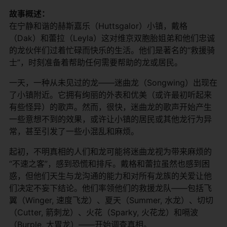
​故事概述：​
在宁静和谐的赫斯嘉乐（Huttsgalor）小镇，戴格
（Dak）和蕾拉（Leyla）这对维京双胞胎姐弟和他们忠诚
的龙伙伴们过着忙碌而快乐的生活。他们是著名的“救援骑
士”，时刻准备着帮助任何需要帮助的龙或居民。
一天，一种从未见过的龙——迷曲龙（Songwing）出现在
了小镇附近。它拥有绚丽的外表和优美（或许最初听起来
有些怪异）的歌声。然而，很快，迷曲龙的歌声开始产生
一些意想不到的效果，或许让小镇的居民或其他龙行为异
常，甚至引发了一些小混乱和麻烦。
起初，不明真相的人们和龙可能将迷曲龙视为带来麻烦的
“不速之客”，感到恐慌和排斥。戴格和蕾拉虽然也感到困
惑，但他们天生与龙沟通的能力和对所有龙族的关爱让他
们决定不妄下结论。他们率领他们的救援龙队——包括飞
翼（Winger, 速度飞龙）、夏天（Summer, 水龙）、切切
（Cutter, 箭刺龙）、火花（Sparky, 火花龙）和嗝波
（Burple, 大胃龙）——开始调查真相。