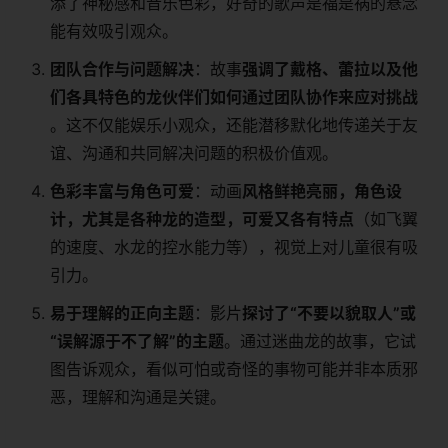
添了神秘感和音乐色彩，好奇的歌声是福是祸的悬念
能有效吸引观众。
​团队合作与问题解决​
​：故事​
​强调了戴格、蕾拉以及他
们各具特色的龙伙伴们如何通过团队协作来应对挑战​
。这不仅能娱乐小观众，还能潜移默化地传递关于友
谊、沟通和共同解决问题的积极价值观。
​色彩丰富与角色可爱​
​：动画​
​风格鲜艳亮丽，角色设
计，尤其是各种龙的造型，可爱又各有特点​
​（如飞翼
的速度、水龙的控水能力等），视觉上对儿童很有吸
引力。
​易于理解的正向主题​
​：影片​
​探讨了“不要以貌取人”或
“误解源于不了解”的主题​
​。通过迷曲龙的故事，它试
图告诉观众，看似可怕或奇怪的事物可能并非本质邪
恶，理解和沟通是关键。