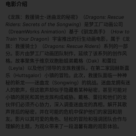
电影介绍
《龙族：救援骑士-迷曲龙的秘密》（
Dragons: Rescue
Riders: Secrets of the Songwing
）是梦工厂动画公司
（DreamWorks Animation）基于《驯龙高手》（
How to
Train Your Dragon
）宇宙推出的衍生动画电影，属于《龙
族：救援骑士》（
Dragons: Rescue Riders
）系列的一部
分。影片由梦工厂动画团队制作，延续了该系列的创作风
格。故事聚焦于维京双胞胎姐弟戴格（Dak）和蕾拉
（Leyla）以及他们领导的龙族救援队，在第二家园赫斯嘉
乐（Huttsgalor）小镇的冒险。此次，救援队面临一种神
秘的新龙——迷曲龙（Songwing）的挑战。迷曲龙拥有迷
人的歌声，但这歌声却似乎隐藏着某种秘密，甚至可能对
小镇的居民和其他龙族构成威胁。戴格、蕾拉和他们的龙
伙伴们必须齐心协力，深入调查迷曲龙的真相，解开其歌
声背后的秘密，并在可能的危机中保护他们的家园和朋
友。影片以其可爱的角色、轻松的冒险和强调团队合作与
理解的主题，为观众带来了一段温馨有趣的观影体验。