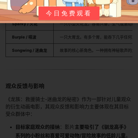
​Cutter / 切切​
一只浑身尖刺的箭刺龙。喜欢恶作剧，能发
今日免费观看
​Sparky / 火花​
一只小型火花龙。容易兴奋，生气或激动时
​Burple / 嗝波​
一只大胃龙。有多个胃，能吞下几乎任何东
​Songwing / 迷曲龙​
故事的核心新角色。一种拥有神秘歌声的龙
观众反馈与影响
《龙族：救援骑士-迷曲龙的秘密》作为一部针对儿童观众
的衍生动画电影，其观众反馈和影响力主要体现在其目标
受众群体中：
​目标家庭观众的接纳​
​：影片​
​主要吸引了《驯龙高手》
系列的小粉丝和喜爱可爱动物/冒险故事的低龄儿童​
​。