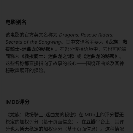
电影别名
该电影的官方英文名称为
Dragons: Rescue Riders:
Secrets of the Songwing
。其中文译名主要为​
​《龙族：救
援骑士-迷曲龙的秘密》​
​。在部分传播语境中，它也可能被
简称为​
​《救援骑士：迷曲龙之谜》​
​或​
​《迷曲龙的秘密》​
​。
这些名称都直接指向了故事的核心——围绕迷曲龙及其神
秘歌声展开的探险。
IMDB评分
《龙族：救援骑士-迷曲龙的秘密》在IMDb上的评分​
​暂无​
稳定的加权评分（基于页面信息）。在​
​豆瓣​
​平台上，其评
分也为​
​暂无​
​稳定的加权评分（基于页面信息）。这种情况