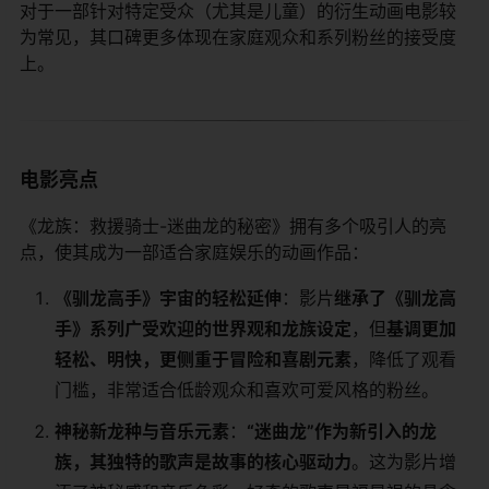
对于一部针对特定受众（尤其是儿童）的衍生动画电影较
为常见，其口碑更多体现在家庭观众和系列粉丝的接受度
上。
电影亮点
《龙族：救援骑士-迷曲龙的秘密》拥有多个吸引人的亮
点，使其成为一部适合家庭娱乐的动画作品：
​《驯龙高手》宇宙的轻松延伸​
​：影片​
​继承了《驯龙高
手》系列广受欢迎的世界观和龙族设定​
​，但​
​基调更加
轻松、明快，更侧重于冒险和喜剧元素​
​，降低了观看
门槛，非常适合低龄观众和喜欢可爱风格的粉丝。
​神秘新龙种与音乐元素​
​：​
​“迷曲龙”作为新引入的龙
族，其独特的歌声是故事的核心驱动力​
​。这为影片增