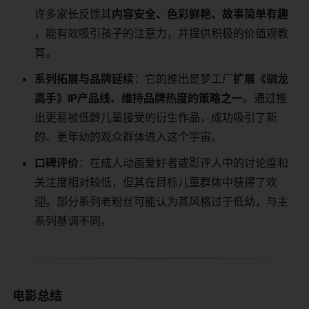
许多家长反馈其​
​内容安全、色彩鲜艳、故事简单有趣​
，能有效吸引孩子的注意力，并提供积极的价值观教
育。
​系列拓展与品牌延续​
​：它的推出是梦工厂​
​扩展《驯龙
高手》IP产品线、维持品牌热度的策略之一​
​。通过推
出更易被低龄儿童接受的衍生作品，成功吸引了新
的、更年幼的观众群体进入这个宇宙。
​口碑评价​
​：在成人动画爱好者或影评人中的讨论度和
关注度相对较低，但其在目标儿童群体中获得了欢
迎。部分系列老粉丝可能认为其风格过于低幼，与主
系列基调不同。
电影总结