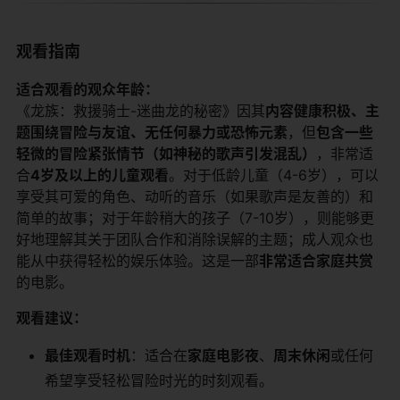
观看指南
​适合观看的观众年龄：​
《龙族：救援骑士-迷曲龙的秘密》因其​
​内容健康积极、主
题围绕冒险与友谊、无任何暴力或恐怖元素​
​，但​
​包含一些
轻微的冒险紧张情节（如神秘的歌声引发混乱）​
​，非常适
合​
​4岁及以上的儿童观看​
​。对于低龄儿童（4-6岁），可以
享受其可爱的角色、动听的音乐（如果歌声是友善的）和
简单的故事；对于年龄稍大的孩子（7-10岁），则能够更
好地理解其关于团队合作和消除误解的主题；成人观众也
能从中获得轻松的娱乐体验。这是一部​
​非常适合家庭共赏​
的电影。
​观看建议：​
​最佳观看时机​
​：适合在​
​家庭电影夜​
​、​
​周末休闲​
​或任何
希望享受轻松冒险时光的时刻观看。