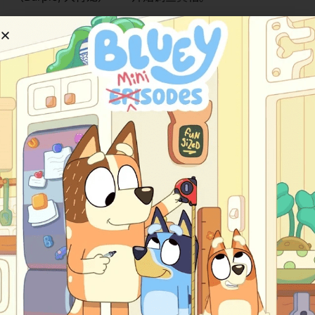
他们需要接近迷曲龙，了解它的习性，破译它歌声中的秘
密。这个过程可能充满笑料和挑战，救援队的成员们各显
神通。最终，他们发现迷曲龙的歌声并非恶意，可能是一
种沟通方式、求偶行为，或者是某种自身无法控制的能
力。误解消除后，救援骑士们可能需要帮助迷曲龙适应环
境，或者利用它的歌声解决一个新的更大的危机，从而证
明它是小镇的新朋友而非敌人。
​主要角色介绍：​
角色名 (英文/中文)
角色简介
​Dak / 戴格​
维京双胞胎中的弟弟。性格活泼、勇敢，有
​Leyla / 蕾拉​
维京双胞胎中的姐姐。通常更为冷静、善于
​Winger / 飞翼​
一只速度极快的飞龙。是团队中的领袖和速
​Summer / 夏天​
一只友善的水龙。擅长水中活动并能喷射水