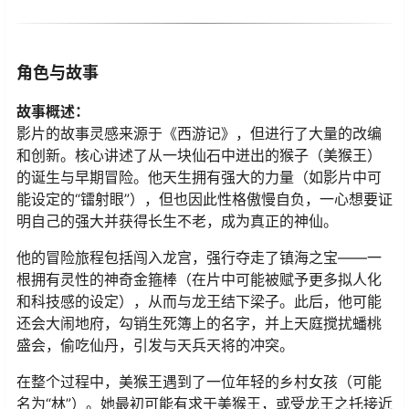
角色与故事
​故事概述：​
影片的故事灵感来源于《西游记》，但进行了大量的改编
和创新。核心讲述了从一块仙石中迸出的猴子（美猴王）
的诞生与早期冒险。他天生拥有强大的力量（如影片中可
能设定的“镭射眼”），但也因此性格傲慢自负，一心想要证
明自己的强大并获得长生不老，成为真正的神仙。
他的冒险旅程包括闯入龙宫，强行夺走了镇海之宝——一
根拥有灵性的神奇金箍棒（在片中可能被赋予更多拟人化
和科技感的设定），从而与龙王结下梁子。此后，他可能
还会大闹地府，勾销生死簿上的名字，并上天庭搅扰蟠桃
盛会，偷吃仙丹，引发与天兵天将的冲突。
在整个过程中，美猴王遇到了一位年轻的乡村女孩（可能
名为“林”）。她最初可能有求于美猴王，或受龙王之托接近