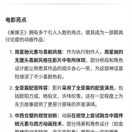
电影亮点
《美猴王》拥有多个引人入胜的亮点，使其成为一部颇具
讨论度的动画作品：
​周星驰元素与喜剧风格​
​：作为执行制作人，​
​周星驰的
无厘头喜剧风格在影片中有所体现​
​，部分桥段和角色
设计能让熟悉其作品的观众会心一笑，为这部神话冒
险增添了不少喜剧色彩。
​全亚裔配音阵容​
​：影片​
​采用了全亚裔的配音演员​
​，包
括欧阳万成、杨伯文、许玮伦等，这在一定程度上为
东方故事提供了更原汁原味的声音演绎。
​中西合璧的视觉创新​
​：动画​
​在视觉上尝试融合中国传
统元素与西方动画技术​
​，部分场景和角色设计（如金
箍棒的动态特效、龙王的形象）展现出一定的想象