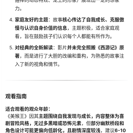
力。
​家庭友好的主题​
​：故事​
​核心传达了自我成长、克服傲
慢与认识自身价值的信息​
​，主题积极，适合家庭观
看，旨在鼓励孩子们认识每个人都能有所作为。
​对经典的全新解读​
​：影片​
​并未完全照搬《西游记》原
著​
​，而是进行了大胆的改编和重构，为熟悉的故事注
入了新的视角和情节。
观看指南
​适合观看的观众年龄：​
《美猴王》因其​
​主题围绕自我发现与成长，内容整体为喜
剧冒险风格，无过多黑暗或恐怖元素​
​，但​
​部分幽默桥段和
角色设计可能更偏向低龄化，且剧情深度较浅​
​，建议​
​6-10