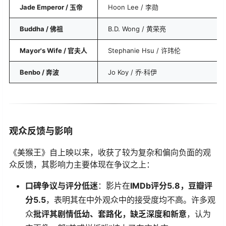
​Jade Emperor / 玉帝​
Hoon Lee / 李勋
​Buddha / 佛祖​
B.D. Wong / 黄荣亮
​Mayor's Wife / 官夫人​
Stephanie Hsu / 许玮伦
​Benbo / 奔波​
Jo Koy / 乔·科伊
观众反馈与影响
《美猴王》自上映以来，收获了较为复杂和偏向负面的观
众反馈，其影响力主要体现在争议之上：
​口碑争议与评分低迷​
​：影片在​
​IMDb评分5.8，豆瓣评
分5.5​
​，表明其在中外观众中的接受度均不高。许多观
众​
​批评其剧情低幼、套路化，缺乏深度和新意​
​，认为