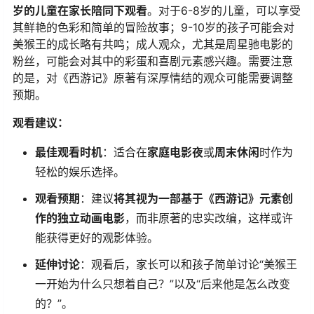
岁的儿童在家长陪同下观看​
​。对于6-8岁的儿童，可以享受
其鲜艳的色彩和简单的冒险故事；9-10岁的孩子可能会对
美猴王的成长略有共鸣；成人观众，尤其是周星驰电影的
粉丝，可能会对其中的彩蛋和喜剧元素感兴趣。需要注意
的是，对《西游记》原著有深厚情结的观众可能需要调整
预期。
​观看建议：​
​最佳观看时机​
​：适合在​
​家庭电影夜​
​或​
​周末休闲​
​时作为
轻松的娱乐选择。
​观看预期​
​：建议​
​将其视为一部基于《西游记》元素创
作的独立动画电影​
​，而非原著的忠实改编，这样或许
能获得更好的观影体验。
​延伸讨论​
​：观看后，家长可以和孩子简单讨论“美猴王
一开始为什么只想着自己？”以及“后来他是怎么改变
的？”。