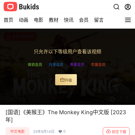
首页
动画
电影
教材
快讯
会员
留言
查看完整视频
只允许以下等级用户查看该视频
体验会员
月度会员
季度会员
年度会员
升级
0:00
/
0:00
[国语]《美猴王》The Monkey King中文版 [2023
年]
0
中文电影
25年9月14日
前往下载