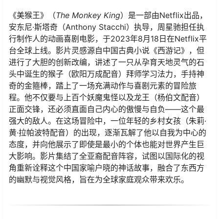
《美猴王》（
The Monkey King
）是一部由Netflix出品，
安东尼·斯塔奇（Anthony Stacchi）执导，周星驰担任执
行制作人的动画喜剧电影，于2023年8月18日在Netflix平
台全球上线。影片灵感源自中国古典小说《西游记》，但
进行了大胆的创新改编，讲述了一只从孕育天地灵气的石
头中诞生的猴子（欧阳万成配音）拜师学习法力，手持神
奇的金箍棒，踏上了一场充满动作与喜剧元素的冒险旅
程。他不仅要与上百个妖魔鬼怪以及龙王（杨伯文配音）
正面交锋，还必须直面自己内心的傲慢与自负——这个最
强大的敌人。在这场冒险中，一位年轻的乡村女孩（朱莉·
黄·拉帕波特配音）的出现，逐渐瓦解了他以自我为中心的
态度，并向他展示了即使是最小的个体也能对世界产生巨
大影响。影片集结了全亚裔配音阵容，试图以国际化的视
角重新诠释这个中国家喻户晓的神话故事，融合了东西方
的幽默与视觉风格，旨在为全球家庭观众带来欢乐。