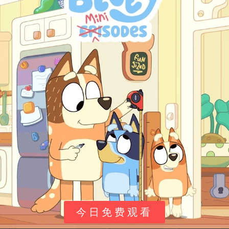
安全。与此同时，曾因父亲被国王囚禁而心怀怨恨的凯恩
夫人，趁机联合外部势力策划复仇行动，企图利用乐佩的
魔法长发实现自己的野心。乐佩与卡桑德拉在调查阴谋的
过程中，逐渐揭露了科洛纳王国历史上被掩盖的秘密，并
结识了新的盟友。最终，乐佩在尤金和朋友们的帮助下，
成功阻止了凯恩夫人的计划，并学会以公主的身份平衡责
任与个性追求。 ​
​主要角色介绍：​
角色名 (英文/中文)
配音演员
角色简介
​Rapunzel / 乐佩公主​
曼迪·摩尔
主角，科洛
​Eugene / 尤金​
扎克瑞·莱维
乐佩的男友，
​Cassandra / 卡桑德拉​
伊登·伊斯皮诺萨
乐佩的侍女
​King / 国王​
克兰西·布朗
乐佩的父亲
今日免费观看
​Queen / 王后​
朱丽·鲍温
乐佩的母亲