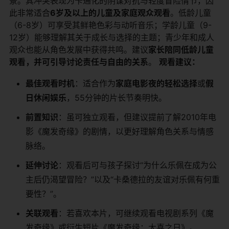
景。其冲突表现为卡通化的阴谋对抗与轻度冒险情节，因
此非常适合​
​6岁及以上的儿童及家庭观众观看​
​。低龄儿童
（6-8岁）可享受其鲜艳色彩与动听音乐；学龄儿童（9-
12岁）能够理解其关于成长与选择的主题；青少年和成人
观众也能从角色发展中获得共鸣。建议​
​家长陪同低龄儿童
观看，并可引导讨论责任与自由的关系​
​。 ​
​观看建议：​
​最佳观看时机​
​：适合作为​
​家庭电影夜的轻松选择​
​或​
​假
日休闲娱乐​
​，55分钟的片长节奏明快。
​前置知识​
​：虽可独立观看，但建议提前了解2010年电
影《魔发奇缘》的剧情，以更好理解角色关系与情感
脉络。
​延伸讨论​
​：观看后可与孩子探讨“为什么乐佩在成为公
主后仍渴望冒险？”以及“卡桑德拉的友谊对乐佩有何重
要性？”。
​关联观看​
​：若喜欢本片，可继续观看电视剧系列《魔
发奇缘》或衍生短片《魔发奇缘：大喜之日》。