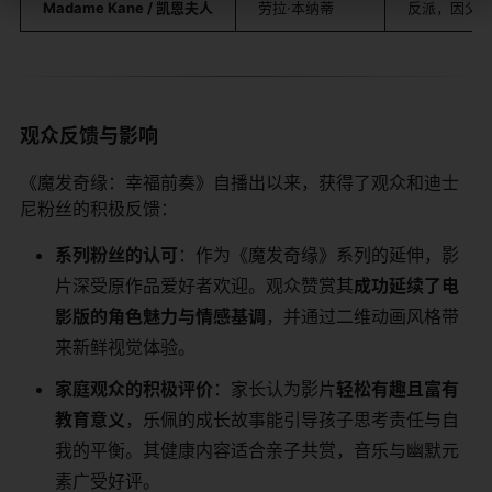
​Madame Kane / 凯恩夫人​
劳拉·本纳蒂
反派，因父
观众反馈与影响
《魔发奇缘：幸福前奏》自播出以来，获得了观众和迪士
尼粉丝的积极反馈：
​系列粉丝的认可​
​：作为《魔发奇缘》系列的延伸，影
片深受原作品爱好者欢迎。观众赞赏其​
​成功延续了电
影版的角色魅力与情感基调​
​，并通过二维动画风格带
来新鲜视觉体验。
​家庭观众的积极评价​
​：家长认为影片​
​轻松有趣且富有
教育意义​
​，乐佩的成长故事能引导孩子思考责任与自
我的平衡。其健康内容适合亲子共赏，音乐与幽默元
素广受好评。