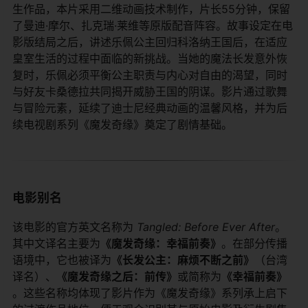
生作品，本片采用二维动画技术制作，片长55分钟，保留
了曼迪·摩尔、扎克瑞·莱维等原版配音阵容。故事设定在电
影版结局之后，讲述乐佩公主回归科洛纳王国后，在适应
皇室生活的过程中面临的新挑战。当她的魔法长发意外恢
复时，乐佩必须平衡公主职责与内心对自由的渴望，同时
与好友卡桑德拉共同揭开威胁王国的阴谋。影片通过歌舞
与冒险元素，延续了迪士尼经典动画的温馨风格，并为后
续电视剧系列《魔发奇缘》奠定了剧情基础。
电影别名
该电影的官方英文名称为
Tangled: Before Ever After
。
其中文译名主要为​
​《魔发奇缘：幸福前奏》​
​。在部分传播
语境中，它也被译为​
​《长发公主：麻烦不断之前》​
​（台湾
译名）、​
​《魔发奇缘之后：前传》​
​或简称为​
​《幸福前奏》​
。这些名称均体现了影片作为《魔发奇缘》系列承上启下