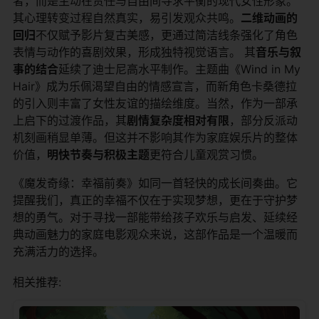
者，而是主动在责任与自由间寻求平衡的现代女性形象。
其心理转变过程自然真实，易引发观众共鸣。​
​二维动画的
回归​
​不仅赋予影片复古美感，更通过简洁线条强化了角色
表情与动作的喜剧效果，形成独特视觉语言。 其​
​音乐与叙
事的结合​
​延续了迪士尼高水平制作。主题曲《Wind in My
Hair》成为乐佩渴望自由的情感宣言，而新角色卡桑德拉
的引入则丰富了女性友谊的描绘维度。当然，作为一部承
上启下的过渡作品，其​
​剧情复杂度相对有限​
​，部分反派动
机刻画稍显单薄。但这并不影响其作为家庭娱乐片的整体
价值，​
​明快节奏与积极主题​
​更符合儿童观赏习惯。
《魔发奇缘：幸福前奏》如同一首轻快的成长间奏曲。它
提醒我们，真正的幸福不仅在于实现梦想，更在于守护梦
想的勇气。对于寻找一部能带给孩子欢乐与启发、延续经
典动画魅力的家庭电影观众来说，这部作品是一个温暖而
充满活力的选择。
相关推荐: