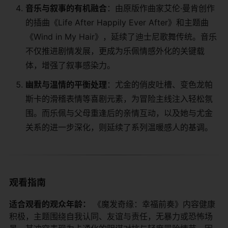
​音乐与叙事的有机融合​
​：由原版作曲家艾伦·曼肯创作
的插曲《Life After Happily Ever After》和主题曲
《Wind in My Hair》，延续了迪士尼歌舞传统。音乐
不仅推进剧情发展，更成为乐佩情感外化的关键载
体，增强了叙事感染力。
​幽默与温情的平衡处理​
​：尤金的俏皮吐槽、变色龙帕
斯卡的滑稽表情等喜剧元素，为冒险主线注入轻松氛
围。而乐佩与父母重逢后的亲情互动，以及她与尤金
关系的进一步深化，则延续了系列温暖感人的基调。
观看指南
​适合观看的观众年龄：​
​ 《魔发奇缘：幸福前奏》内容健康
积极，主题围绕自我认同、友谊与责任，无暴力或恐怖场