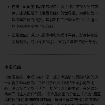
​在迪士尼衍生作品中的地位​
​：影片作为电视系列的前
传，​
​成功拓展了《魔发奇缘》的世界观​
​，为后续故事
提供丰富剧情线索。其创新性二维动画尝试也为迪士
尼电视动画提供了新方向。
​长尾效应​
​：通过电视重播和流媒体平台，影片持续吸
引新观众，成为许多90后、00后童年记忆的一部分。
电影总结
《魔发奇缘：幸福前奏》是一部充满温情与冒险精神的迪
士尼衍生动画佳作。它通过乐佩公主回归王国后的新挑
战，深入探讨了身份认同、友谊与成长的主题，在延续经
典的同时注入新鲜创意。 影片最突出的价值在于其​
​对“后童
话时代”角色发展的细腻刻画​
​。乐佩不再是被困高塔的被动