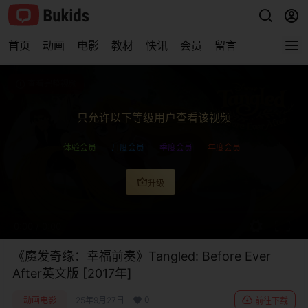
首页
动画
电影
教材
快讯
会员
留言
查看完整视频
只允许以下等级用户查看该视频
体验会员
月度会员
季度会员
年度会员
升级
0:00
/
0:00
《魔发奇缘：幸福前奏》Tangled: Before Ever
After英文版 [2017年]
0
动画电影
25年9月27日
前往下载