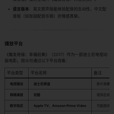
​语言版本​
​：英文原声版能体验配音的生动性，中文配
音版（如张喆配音乐佩）亦情感真挚。
播放平台
《魔发奇缘：幸福前奏》（2017）作为一部迪士尼电视动
画电影，观众可通过以下平台观看：
平台类型
平台名称
备注
​电视播出​
​迪士尼频道​
影片首播平
​网络播放​
​优酷​
提供在线点
​数字购买​
​Apple TV、Amazon Prime Video​
可能提供高