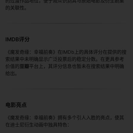
的过渡作品地位，便于观众识别其与原始电影及衍生剧集
的关联性。
IMDB评分
《魔发奇缘：幸福前奏》在IMDb上的具体评分在提供的搜
索结果中未明确显示广泛投票后的稳定分数。在更具参考
价值的​
​豆瓣​
​平台上，其评分信息也暂未在搜索结果中明确
给出。
电影亮点
《魔发奇缘：幸福前奏》拥有多个引人入胜的亮点，使其
在迪士尼衍生动画中独具特色：