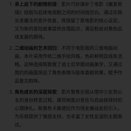
​承上启下的剧情衔接​
​：影片巧妙填补了电影《魔发奇
缘》结局与后续电视剧之间的时间线空白。通过乐佩
长发魔法的意外恢复，既保留了原电影的核心设定，
又为新的冒险故事提供合理起点，满足粉丝对角色后
续发展的期待。
​二维动画的艺术回归​
​：不同于电影版的三维电脑动
画，本片采用传统二维手绘风格，色彩鲜明且线条流
畅。这种选择既致敬了迪士尼早期动画美学，又通过
简约的画面突出了角色表情与肢体喜剧效果，赋予作
品复古韵味。
​角色成长的深度探索​
​：影片聚焦乐佩从塔中少女到公
主的身份转变过程，展现她面对责任与自由抉择时的
心理挣扎。新角色卡桑德拉作为侍女兼战友的引入，
为乐佩提供了情感支持，也丰富了女性友谊的主题表
达。