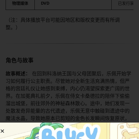
​物理媒体​
​DVD​
已发行家庭
（注：具体播放平台可能因地区和版权变更而有所调
整。）
角色与故事
​故事概述：​
​ 在回到科洛纳王国与父母团聚后，乐佩开始学
习如何履行公主职责。尽管她对全新生活充满热情，但严
格的宫廷礼仪让她感到束缚，内心仍渴望探索更广阔的世
界。在加冕典礼前夕，乐佩在侍女卡桑德拉的陪伴下偷偷
溜出城堡，前往郊外的神秘森林散心。途中，她们发现一
处散发奇异能量的古代遗迹，乐佩无意中触碰到遗迹中的
魔法水晶，导致她原本已剪短的金色长发瞬间恢复原状，
且依然蕴含神秘魔力。 这一变化让乐佩既惊喜又忧虑，她
担心长发复原会让自己再次成为焦点，甚至威胁到王国的