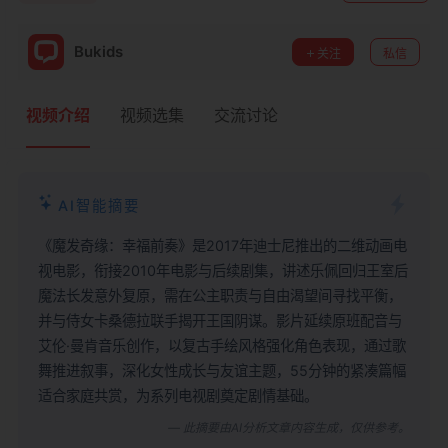
Bukids
关注
私信
视频介绍
视频选集
交流讨论
AI智能摘要
《魔发奇缘：幸福前奏》是2017年迪士尼推出的二维动画电
视电影，衔接2010年电影与后续剧集，讲述乐佩回归王室后
魔法长发意外复原，需在公主职责与自由渴望间寻找平衡，
并与侍女卡桑德拉联手揭开王国阴谋。影片延续原班配音与
艾伦·曼肯音乐创作，以复古手绘风格强化角色表现，通过歌
舞推进叙事，深化女性成长与友谊主题，55分钟的紧凑篇幅
适合家庭共赏，为系列电视剧奠定剧情基础。
— 此摘要由AI分析文章内容生成，仅供参考。