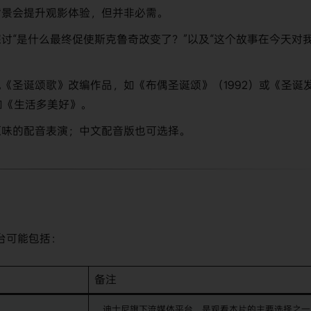
背景会提升观影体验，但并非必需。
探讨“是什么最终促使斯克鲁奇改变了？”以及“这个故事在今天对
他《圣诞颂歌》改编作品，如《布偶圣诞颂》（1992）或《圣诞
如《生活多美好》。
原味的配音表演；中文配音版也可选择。
台可能包括：
备注
迪士尼旗下流媒体平台，是观看本片的主要选择之一