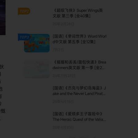
《超级飞侠》Super Wings英
TOP2
文版 第三季 [全40集]
25年2月26日
[国语]《单词世界》Word Worl
TOP3
d中文版 第五季 [全12集]
7月2日
《摇摇和丢丢/面包快递》Brea
狄
dwinners英文版 第一季 [全20
集]
用
24年11月23日
与
[国语]《杰克与梦幻岛海盗》J
他
ake and the Never Land Pirates
有
中文版 第二季 [全38集]
25年4月15日
冷
慷慨
[国语]《爱烦多王子冒险中》
氛
The Heroic Quest of the Valiant
Prince Ivandoe中文版 第二季
25年4月10日
[全8集]