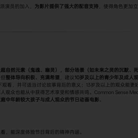
力派演员的加入，​
​为影片提供了强大的配音支持​
​，使得角色更加
及超自然元素（鬼魂、幽灵），部分场景（如未来之灵的沉默、
，但​
​整体导向积极、充满希望​
​，建议​
​10岁及以上的青少年及成人
陪同下观看，并可适当讨论故事背后的意义；13岁及以上的观众能更
也能从中获得艺术享受和情感共鸣。Common Sense Med
家庭中年龄较大孩子与成人观众的节日动画电影​
​。
​观看，能深度体验节日背后的精神内涵。