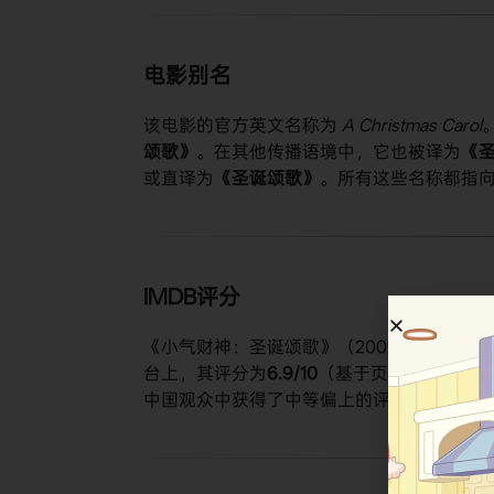
电影别名
该电影的官方英文名称为
A Christmas Carol
颂歌》​
​。在其他传播语境中，它也被译为​
​《
或直译为​
​《圣诞颂歌》​
​。所有这些名称都指
IMDB评分
《小气财神：圣诞颂歌》（2009）在IMDb上的标
台上，其评分为​
​6.9/10​
​（基于页面信息）。
中国观众中获得了中等偏上的评价。