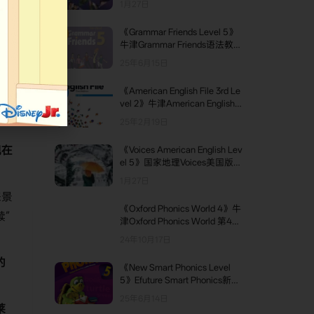
1月27日
termediate级别
《Grammar Friends Level 5》
TOP2
牛津Grammar Friends语法教材
第5级别
25年6月15日
捉”
《American English File 3rd Le
TOP3
事
vel 2》牛津American English F
ile第三版 第2级别
25年2月19日
现在
《Voices American English Lev
el 5》国家地理Voices美国版
。
第5级别
1月27日
来景
《Oxford Phonics World 4》牛
赎”
津Oxford Phonics World 第4级
别
24年10月17日
的
《New Smart Phonics Level
5》Efuture Smart Phonics新版
第5级别
25年6月14日
莱