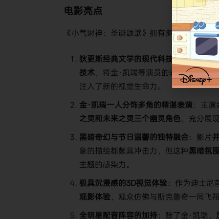
电影亮点
《小气财神：圣诞颂歌》拥有多个引人入胜
​狄更斯经典文学的现代科技化呈现​
​：影片
技术​
​，将金·凯瑞等演员的表演精准转化
注入了新的视觉生命力。
​金·凯瑞一人分饰多角的精湛表演​
​：主演
之灵和未来之灵三个幽灵角色​
​，充分展
​黑暗奇幻与节日温馨的独特融合​
​：影片​
象的描绘都颇具冲击力，但这种​
​黑暗氛
主题的感染力。
​极具沉浸感的3D视觉体验​
​：作为迪士尼首
观影体验​
​，观众仿佛与斯克鲁奇一同飞
​全明星配音阵容的加持​
​：除了金·凯瑞，​