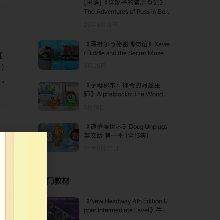
[国语]《穿靴子的猫历险记》
The Adventures of Puss in Boo
ts中文版 第一季 [全15集]
25年6月18日
《泽维尔与秘密博物馆》Xavie
r Riddle and the Secret Museu
诞
m英文版 第十一季 [全3集]
3月25日
法）
旅。
《字母积木：神奇的阿兹巫
师》Alphablocks: The Wonderf
ul Wizard of AZ英文版 特别篇
5月19日
[全1集]
《道格看世界》Doug Unplugs
英文版 第一季 [全13集]
24年6月23日
​
​平
及
热门教材
《New Headway 4th Edition U
TOP1
pper Intermediate Level》牛津
New Headway第四版 Upper In