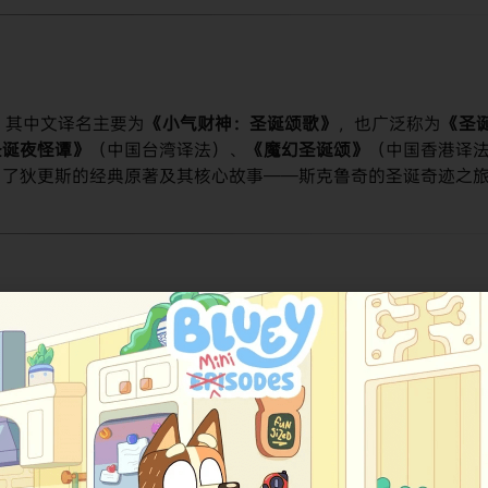
。其中文译名主要为​
​《小气财神：圣诞颂歌》​
​，也广泛称为​
​《圣
圣诞夜怪谭》​
​（中国台湾译法）、​
​《魔幻圣诞颂》​
​（中国香港译
向了狄更斯的经典原著及其核心故事——斯克鲁奇的圣诞奇迹之
识为tt1067106，其评分为​
​6.8/10​
​（基于页面信息）。在​
​豆瓣
评分分布显示，给予3星和4星的评价占比最高，表明影片在全球