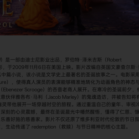
l
）是一部由迪士尼影业出品，罗伯特·泽米吉斯（Robert
电影，于2009年11月6日在美国上映。影片改编自英国文豪查尔斯·
843年的同名中篇小说，该小说是文学史上最著名的圣诞故事之一。电影采
 Capture），使得真人演员的表演能够精准地转化为动画角色的神态
enezer Scrooge）的吝啬老商人展开。在寒冷的圣诞前夕，
伴雅各布·马利（Jacob Marley）的鬼魂造访，并被告知将
圣诞幽灵带他展开一场穿越时空的旅程。通过重温自己的童年、审视
了深刻的心灵震撼，最终在圣诞晨光中幡然醒悟，懂得了仁慈、
为乐善好施的慈善家。影片不仅还原了维多利亚时代伦敦的节日
动传递了 redemption（救赎）与节日精神的核心主题。