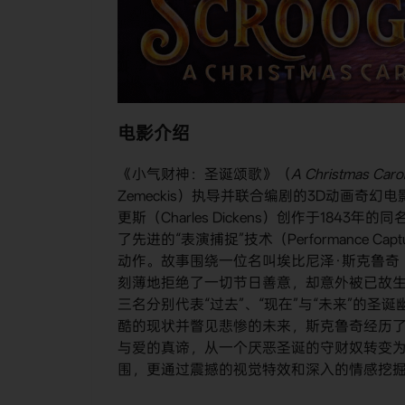
电影介绍
《小气财神：圣诞颂歌》（
A Christmas Caro
Zemeckis）执导并联合编剧的3D动画奇幻
更斯（Charles Dickens）创作于1
了先进的“表演捕捉”技术（Performance
动作。故事围绕一位名叫埃比尼泽·斯克鲁奇（Eb
刻薄地拒绝了一切节日善意，却意外被已故生意伙
三名分别代表“过去”、“现在”与“未来”的
酷的现状并瞥见悲惨的未来，斯克鲁奇经历
与爱的真谛，从一个厌恶圣诞的守财奴转变
围，更通过震撼的视觉特效和深入的情感挖掘，生