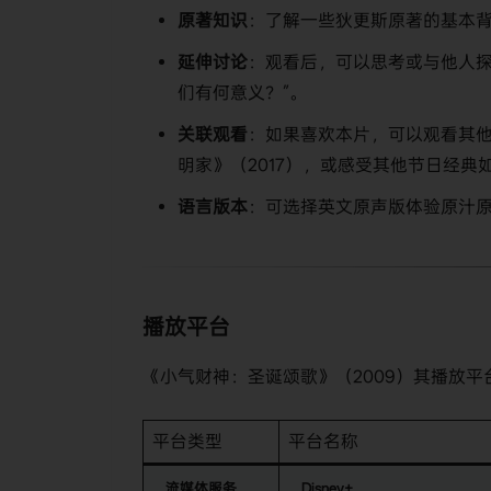
​原著知识​
​：了解一些狄更斯原著的基本
​延伸讨论​
​：观看后，可以思考或与他人
们有何意义？”。
​关联观看​
​：如果喜欢本片，可以观看其
明家》（2017），或感受其他节日经典
​语言版本​
​：可选择英文原声版体验原汁
播放平台
《小气财神：圣诞颂歌》（2009）其播放平
平台类型
平台名称
​流媒体服务​
​Disney+​