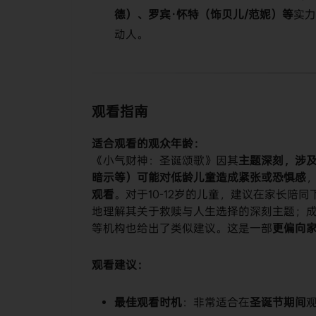
德）、罗宾·怀特（饰贝儿/范妮）等​
​实
动人。
观看指南
​适合观看的观众年龄：​
《小气财神：圣诞颂歌》因其​
​主题深刻，涉
暗示等）可能对低龄儿童造成紧张或恐惧感​
​
观看​
​。对于10-12岁的儿童，建议在家长
地理解其关于救赎与人生选择的深刻主题；成人观众
等机构也给出了类似建议。这是一部​
​更偏向
​观看建议：​
​最佳观看时机​
​：非常适合在​
​圣诞节期间​