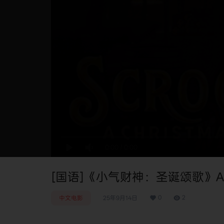
0:00
/
0:00
[国语]《小气财神：圣诞颂歌》A Chri
0
2
中文电影
25年9月14日