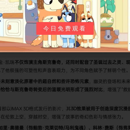
的亮点，使其成为一部独特的节日动画改编作品：
今日免费观看
​
​忠实于狄更斯原著的灵魂与核心情节​
​，同时​
​借助先进的“表演捕
为数字动画角色，​
​使得人物表情和动作异常丰富细腻​
​，为经典故
金·凯瑞​
​不仅饰演主角斯克鲁奇，还同时配音了圣诞过去之灵、
现了他极强的可塑性和声音表现力，为不同角色赋予了鲜明个性
​并未刻意淡化原著中的超自然和些许恐怖元素​
​，幽灵的登场和未
围恰恰与斯克鲁奇转变后的温暖光明形成了强烈对比​
​，增强了“救
部以IMAX 3D格式发行的影片，其​
​3D效果被用于创造深度沉浸
翔在伦敦上空，穿越时空，增强了故事的奇幻色彩与情感张力。
​加里·奥德曼（饰鲍勃·克莱切特/马利鬼魂）、科林·费斯（饰弗