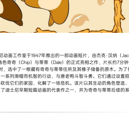
特迪士尼动画工作室于1947年推出的一部动画短片，由杰克·汉纳（Jac
角色奇奇（Chip）与蒂蒂（Dale）的正式亮相之作，片长约7分
出砍柴时，选中了一根藏有奇奇与蒂蒂住所及其橡子储备的原木。为了
了一系列滑稽而机智的行动，与唐老鸭斗智斗勇。它们通过设置
鸭砍伐它们的家园，化解了一场危机。该片以其生动的角色塑造
为了迪士尼早期短篇动画的代表作之一，并为奇奇与蒂蒂后续的