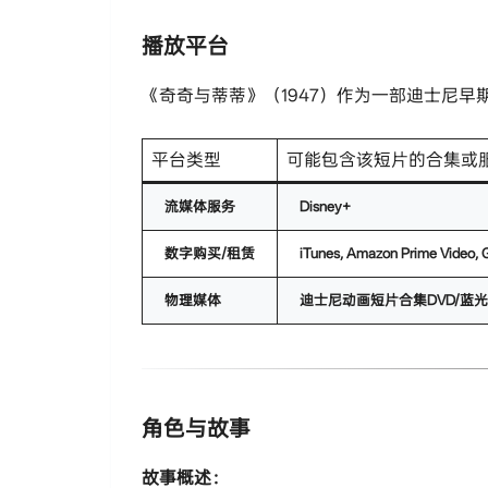
播放平台
《奇奇与蒂蒂》（1947）作为一部迪士尼
平台类型
可能包含该短片的合集或
​流媒体服务​
​Disney+​
​数字购买/租赁​
​iTunes, Amazon Prime Video, G
​物理媒体​
​迪士尼动画短片合集DVD/蓝光
角色与故事
​故事概述：​