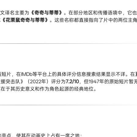
文译名主要为​
​《奇奇与蒂蒂》​
​。在部分地区和传播语境中，它
​
​《花栗鼠奇奇与蒂蒂》​
​。这些名称都直接指向了片中的两位主
画短片，在IMDb等平台上的具体评分信息搜索结果显示不详。在​
突击队》（2022年）评分为​
​7.2/10​
​，但1947年的原始短片暂
值在于其历史意义和作为角色起源的经典地位。
注的亮点，使其在动画史上占有一席之地：