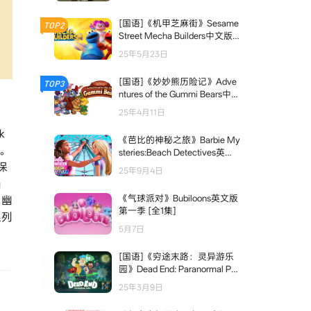
[国语]《机甲芝麻街》Sesame
TOP2
Street Mecha Builders中文版
第一季 [全26集]
25年5月23日
[国语]《妙妙熊历险记》Adve
TOP3
ntures of the Gummi Bears中文
版 第二季 [全8集]
25年4月11日
k
《芭比的神秘之旅》Barbie My
钟。
steries:Beach Detectives英文
版 第二季 [全8集]
保
25年9月4日
陷
《气球派对》Bubiloons英文版
、幽
第一季 [全1集]
系列
5月7日
[国语]《穷途末路：灵异游乐
园》Dead End: Paranormal Par
k中文版 第一季 [全10集]
25年3月9日