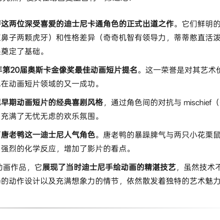
蒂这两位深受喜爱的迪士尼卡通角色的正式出道之作​
​。它们鲜明
红鼻子两颗虎牙）和性格差异（奇奇机智有领导力，蒂蒂憨直活
展奠定了基础。
48年第20届奥斯卡金像奖最佳动画短片提名​
​。这一荣誉是对其艺术
尼在动画短片领域的又一成功。
尼早期动画短片的经典喜剧风格​
​，通过角色间的对抗与 mischief
，充满了无忧无虑的欢乐氛围。
了唐老鸭这一迪士尼人气角色​
​。唐老鸭的暴躁脾气与两只小花栗
了强烈的化学反应，增加了影片的看点。
动画作品，它​
​展现了当时迪士尼手绘动画的精湛技艺​
​，虽然技术
畅的动作设计以及充满想象力的情节，依然散发着独特的艺术魅