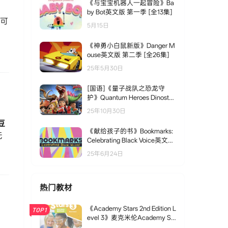
《与宝宝机器人一起冒险》Ba
by Bot英文版 第一季 [全13集]
也可
5月15日
角
《神勇小白鼠新版》Danger M
ouse英文版 第二季 [全26集]
25年5月30日
[国语]《量子战队之恐龙守
护》Quantum Heroes Dinoster
中文版 第二季 [全26集]
25年10月30日
​豆
《献给孩子的书》Bookmarks:
无
Celebrating Black Voice英文版
第一季 [全12集]
25年6月24日
热门教材
《Academy Stars 2nd Edition L
TOP1
evel 3》麦克米伦Academy St
ars第二版 第3级别