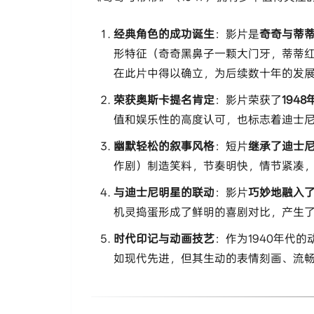
​经典角色的成功诞生​
​：影片是​
​奇奇与蒂
形特征（奇奇黑鼻子一颗大门牙，蒂蒂
在此片中得以确立，为后续数十年的发
​荣获奥斯卡提名肯定​
​：影片荣获了​
​19
值和娱乐性的高度认可，也标志着迪士
​幽默轻松的叙事风格​
​：短片​
​继承了迪士
作剧）制造笑料，节奏明快，情节紧凑
​与迪士尼明星的联动​
​：影片​
​巧妙地融入
机灵捣蛋形成了鲜明的喜剧对比，产生
​时代印记与动画技艺​
​：作为1940年代的
如现代先进，但其生动的表情刻画、流