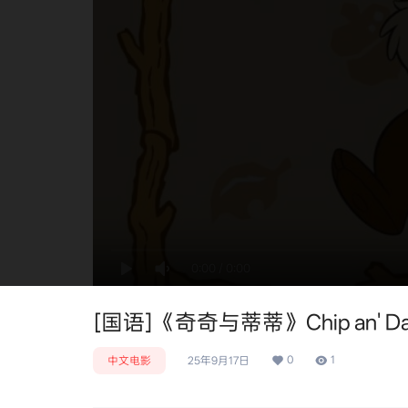
0:00
/
0:00
[国语]《奇奇与蒂蒂》Chip an' Da
0
1
中文电影
25年9月17日