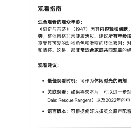
观看指南
​适合观看的观众年龄：​
《奇奇与蒂蒂》（1947）因其​
​内容轻松幽
突​
​，整体风格非常健康活泼。建议​
​所有年龄
享受其可爱的动物角色和滑稽的肢体喜剧；
和情怀。这是一部​
​非常适合家庭共同观赏​
​的
​观看建议：​
​最佳观看时机​
​：可作为​
​休闲时光的调剂​
​关联观看​
​：如果喜欢本片，可以进一步观
Dale: Rescue Rangers）以及2
​语言版本​
​：可根据偏好选择英文原声配