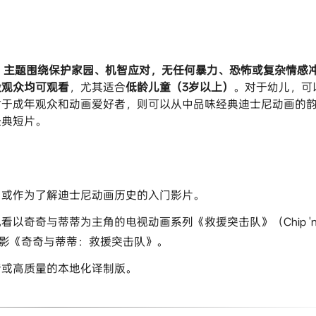
默，主题围绕保护家园、机智应对，无任何暴力、恐怖或复杂情感
段观众均可观看​
​，尤其适合​
​低龄儿童（3岁以上）​
​。对于幼儿，可
对于成年观众和动画爱好者，则可以从中品味经典迪士尼动画的
经典短片。
​，或作为了解迪士尼动画历史的入门影片。
看以奇奇与蒂蒂为主角的电视动画系列《救援突击队》（Chip 'n
022年的电影《奇奇与蒂蒂：救援突击队》。
音或高质量的本地化译制版。