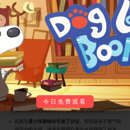
​鹰族斥候 (Eagle Scout)​
鹰族（盟友）
提供情报和侦察
观众反馈与影响
《Wolf King》自播出以来，在其目标受众中获得了积极的
反馈：
该剧因其​
​高质量的动画制作和深刻的叙事​
​而受到许多
奇幻爱好者的赞扬。观众欣赏其宏大的世界观和角色
成长弧光，认为它成功融合了动作与情感元素。
今日免费观看
其​
​对原著小说的改编​
​得到了粉丝的认可，被认为在保
留核心精神的同时进行了有效的视觉化创新。
剧集在​
​青少年群体中引发了讨论​
​，特别是关于勇气和
领导力的主题，许多年轻观众表示从中获得了启发。