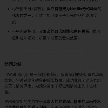
尽管播出时间较短，但它​
​有望成为Netflix奇幻动画的
代表作之一​
​，延续了如《龙王子》等作品的成功传
统。
一些评论指出，其​
​复杂的政治剧情和角色关系​
​可能会
吸引成年观众，扩展了动画的受众范围。
动画总结
《Wolf King》是一部制作精良、叙事深刻的奇幻冒险动画
剧集。它通过少年德鲁的成长故事，成功融合了史诗奇幻
元素与情感深度，为观众带来了视觉和情感上的丰富体
验。
该剧最突出的优势在于其​
​宏大的世界观、精美的动画技术
以及角色成长的感人刻画​
​。它不仅提供了刺激的冒险场