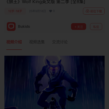
《狼王》Wolf King英文版 第二季 [全8集]
0
12岁-18岁
25年9月18日
前往下载
Bukids
关注
私信
视频介绍
视频选集
交流讨论