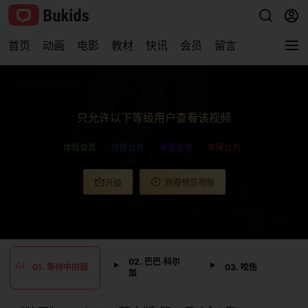
首页
动画
电影
教材
快讯
会员
留言
查看完整视频
只允许以下等级用户查看该视频
体验会员
月度会员
季度会员
年度会员
观看预览视频
升级
0:00
/
0:00
02. 巴巴·科尔
01. 等待中的狼
03. 咬伤
加