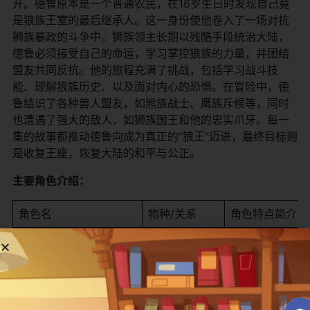
开。德鲁原本是一个普通农民，在16岁生日时发现自己竟
是狼族王室的最后继承人。这一身份使他卷入了一场对抗
狮族暴政的斗争中。狮族领主长期以残酷手段统治大陆，
德鲁必须接受自己的命运，学习掌控狼族的力量，并团结
盟友共同反抗。他的旅程充满了挑战，包括学习战斗技
能、理解狼族历史、以及面对内心的恐惧。在冒险中，德
鲁结识了各种兽人盟友，如熊族战士、鹰族斥候等，同时
也遭遇了强大的敌人，如狮族国王和他的忠实爪牙。每一
集的故事都推动德鲁向成为真正的“狼王”迈进，最终目标则
是收复王座，恢复大陆的和平与公正。
​主要角色介绍：​
角色名
物种/关系
角色特点简介
​德鲁·费兰 (Drew Ferran)​
狼族（主角）
16岁少年，狼族
​狮族国王 (Lion Lord)​
狮族（反派）
当前的统治者，
​熊族战士 (Bear Warrior)​
熊族（盟友）
德鲁的忠实盟友