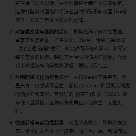
繁直接与观众对话、评论剧情甚至制作本身的设定。
这种打破第四面墙的手法在当时的孩子向动画中非常
前卫，充满了自反性和讽刺意味。
​对各类文化与套路的讽刺​
​：剧集充满了对冷战思维、
军事工业复合体、广告文化、B级片、传统卡通公式
（如“追逐-被捕”循环）的尖锐而滑稽的讽刺。将军对
绵羊荒谬的执着，映射了无厘头的偏执狂形象；而大
城市光怪陆离的景象则调侃了现代消费社会。
​鲜明而模式化的角色设计​
​：主角Sheep天性善良、略
显天真，只想获得自由；而反派General则是彻头彻尾
的偏执狂和笨蛋，其领导的“秘密”行动队（O.S.I.）效
率低下且滑稽。这种夸张的角色对比产生了大量笑
料。
​快速剪辑与实验性叙事​
​：动画节奏极快，场景转换突
兀，常常插入无关（但搞笑）的广告插播、新闻简报