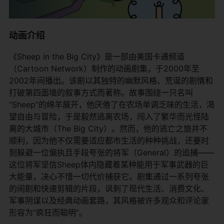
动画介绍
《Sheep in the Big City》是一部由美国卡通频道
（Cartoon Network）制作的动画剧集，于2000年至
2002年间播出。该剧以其独特的幽默风格、荒诞的剧情和
打破第四面墙的叙事方式而著称。故事围绕一只名叫
“Sheep”的绵羊展开，他厌倦了在农场单调乏味的生活，渴
望自由与冒险，于是毅然逃离农场，闯入了繁华而光怪陆
离的大城市（The Big City）。然而，他的逃亡之旅并不
顺利，因为他不仅需要适应都市生活的种种挑战，还要时
刻躲避一位偏执且手段夸张的将军（General）的追捕——
这位将军坚信Sheep体内隐藏着某种能用于军事武器的巨
大能量，决心不惜一切代价捕获它。剧集通过一系列夸张
的闹剧和快速剪辑的片段，讽刺了现代生活、消费文化、
军事阴谋以及经典动画套路，其风格被许多观众和评论家
形容为“疯狂而聪明”。