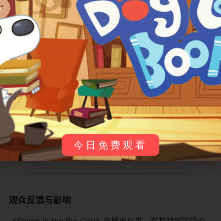
​主要角色介绍：​
角色名
物种/特点
角色特点简介
​Sheep​
绵羊（主角）
一只善良、天真、
​The General​
人类（反派）
一位偏执、疯狂、嗓
​Private Public​
人类（O.S.I.特工）
将军的主要下属，
​The Farmer​
人类
Sheep原属农
​Various City Folk​
多种
大城市里充满了各
今日免费观看
观众反馈与影响
《Sheep in the Big City》自播出以来，在其特定的受众