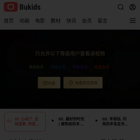
首页
动画
电影
教材
快讯
会员
留言
查看完整视频
只允许以下等级用户查看该视频
体验会员
月度会员
季度会员
年度会员
观看预览视频
升级
0:00
/
0:00
01. 心动了. 这
02. 最好的时光
03. 羊吞钻. 闪
就是爱. 你是我
/ 披狗皮的羊.
亮的羊毛在天
的
小羔羊
上. 大众宠儿