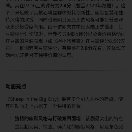
碑。其在IMDb上的评分为​
​7.4分​
​（截至2023年数据）。这
个评分反映了其核心粉丝群体对其创新性、幽默智慧和独
特风格的欣赏，同时也表明其无厘头的风格可能对普通观
众来说接受度有限。由于该剧未在中国大陆正式播出，其
豆瓣评分讨论较少，但参考其IMDb评分以及类似风格动画
在豆瓣的普遍表现（如《胆小狗英雄》在豆瓣评分8.5分左
右），推测若有豆瓣评分，有望落在​
​7.8分左右​
​，这体现了
动画爱好者对其独特价值的认可。
动画亮点
《Sheep in the Big City》拥有多个引人入胜的亮点，使
其在动画史上占据了一个独特的位置：
​独特的幽默风格与打破第四面墙​
​：该剧最突出的特点
是其超现实、快速、碎片化的幽默风格，以及角色频