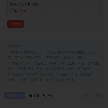
您当前的等级为
游客
请先
登录
下载地址
免责申明：
1. 本站所有文章均来自用户分享或网络收集整理,仅供用户交流学
习，禁用商业用途或盈利，下载后请在24小时之内删除；
2. 本站只提供WEB页面服务，不参与录制、上传、存储，如本帖侵
犯到
任何版权问题，请告知本站将及时予与删除、断开链接；
3. 版权归原作者所有，本站仅提供展示信息，仅限用于试看学习和
参考，不得将上述资源用于商业或其它非法用途。
0
0
海报分享
收藏
举报