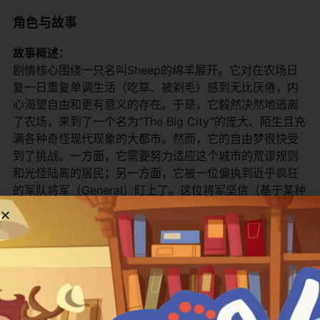
角色与故事
​故事概述：​
剧情核心围绕一只名叫Sheep的绵羊展开。它对在农场日
复一日重复单调生活（吃草、被剃毛）感到无比厌倦，内
心渴望自由和更有意义的存在。于是，它毅然决然地逃离
了农场，来到了一个名为“The Big City”的庞大、陌生且充
满各种奇怪现代现象的大都市。然而，它的自由梦很快受
到了挑战。一方面，它需要努力适应这个城市的荒谬规则
和光怪陆离的居民；另一方面，它被一位偏执到近乎疯狂
的军队将军（General）盯上了。这位将军坚信（基于某种
完全错误的“科学”理论）Sheep体内蕴含着一种名为
“Mutton Power”的惊人能量，足以成为一种终极武器。他
领导着一个名为O.S.I.的“秘密”机构，动用各种夸张、高科
技但总显得愚蠢可笑的装置和手段，不惜一切代价要在
Sheep“落入敌手”前捕获它。于是，一场永无止境的追逐战
在城市中上演，Sheep在躲避追捕的同时，也结识了一些
城市里的朋友，经历了一系列荒诞离奇的冒险。