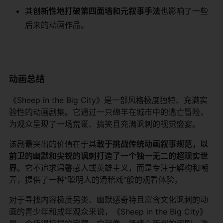
其​
​创新性地打破第四面墙和元叙事手法​
​也影响了一些
后来的动画作品。
动画总结
《Sheep in the Big City》是一部风格极度独特、充满实
验性的动画剧集。它通过一只绵羊在城市中的逃亡冒险，
为观众呈现了一场荒诞、搞笑且充满讽刺的视觉盛宴。
该剧最突出的价值在于其​
​敢于挑战传统动画叙事规范，以
前卫的幽默和尖锐的讽刺打造了一个独一无二的超现实世
界​
​。它不追求温馨感人或英雄主义，而是专注于解构和嘲
弄，提供了一种“聪明人的滑稽戏”般的观看体验。
对于寻找内容极度另类、幽默感奇特且富含文化讽刺的动
画的青少年和成年观众来说，《Sheep in the Big City》