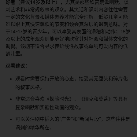
好者​
​（建议​
​14岁及以上​
​），尤其是那些欣赏荒诞幽默、讽
刺艺术和非常规叙事的观众。其笑话和讽刺内容往往需要
一定的文化背景和媒体素养才能完全理解，低龄儿童可能
难以跟上其快速跳跃的节奏和领会其深层的讽刺意味。对
于14-17岁的青少年，可以享受其表面的滑稽和动作；18岁
及以上的成年观众则能更好地欣赏其对社会和媒体文化的
调侃。该剧不适合寻求传统线性故事或单纯可爱内容的低
龄儿童。
​观看建议：​
观看时需要保持开放的心态，接受其无厘头和碎片化
的叙事风格。
非常适合喜欢《探险时光》、《瑞克和莫蒂》等具有
复杂幽默和实验性动画的观众。
可以关注剧中插入的“广告”和“新闻片段”，这些往往是
讽刺的精华所在。