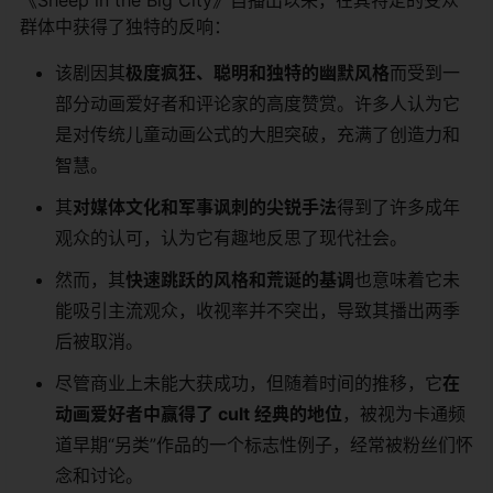
群体中获得了独特的反响：
该剧因其​
​极度疯狂、聪明和独特的幽默风格​
​而受到一
部分动画爱好者和评论家的高度赞赏。许多人认为它
是对传统儿童动画公式的大胆突破，充满了创造力和
智慧。
其​
​对媒体文化和军事讽刺的尖锐手法​
​得到了许多成年
观众的认可，认为它有趣地反思了现代社会。
然而，其​
​快速跳跃的风格和荒诞的基调​
​也意味着它未
能吸引主流观众，收视率并不突出，导致其播出两季
后被取消。
尽管商业上未能大获成功，但随着时间的推移，它​
​在
动画爱好者中赢得了 cult 经典的地位​
​，被视为卡通频
道早期“另类”作品的一个标志性例子，经常被粉丝们怀
念和讨论。