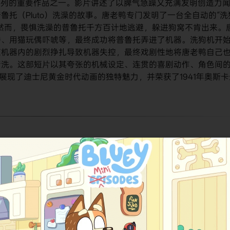
老鸭”系列的重要作品之一。影片讲述了以脾气急躁又充满发明创造力
托（Pluto）洗澡的故事。唐老鸭专门发明了一台全自动的“洗
然而，畏惧洗澡的普鲁托千方百计地逃避，躲进狗窝不肯出来。
诱、用猫玩偶吓唬等，最终成功将普鲁托弄进了机器。洗狗机开
在机器内的剧烈挣扎导致机器失控，最终戏剧性地将唐老鸭自己
清洗。这部短片以其夸张的机械设定、连贯的喜剧动作、角色间
展现了迪士尼黄金时代动画的独特魅力，并荣获了1941年奥斯卡
dry
。其中文译名主要为​
​《唐老鸭的洗衣狗》​
​。在部分地区和传
）或​
​《给普鲁托洗澡》​
​（意译）。这些名称都明确了其作为唐