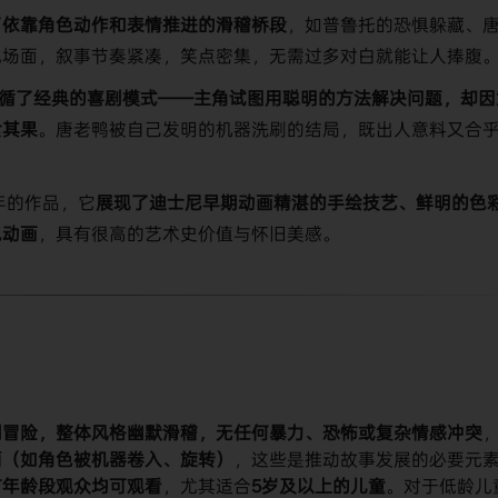
了依靠角色动作和表情推进的滑稽桥段​
​，如普鲁托的恐惧躲藏、
乱场面，叙事节奏紧凑，笑点密集，无需过多对白就能让人捧腹
遵循了经典的喜剧模式——主角试图用聪明的方法解决问题，却因
其果​
​。唐老鸭被自己发明的机器洗刷的结局，既出人意料又合
0年的作品，它​
​展现了迪士尼早期动画精湛的手绘技艺、鲜明的色
动画​
​，具有很高的艺术史价值与怀旧美感。
剧冒险，整体风格幽默滑稽，无任何暴力、恐怖或复杂情感冲突​
​
（如角色被机器卷入、旋转）​
​，这些是推动故事发展的必要元
有年龄段观众均可观看​
​，尤其适合​
​5岁及以上的儿童​
​。对于低龄儿