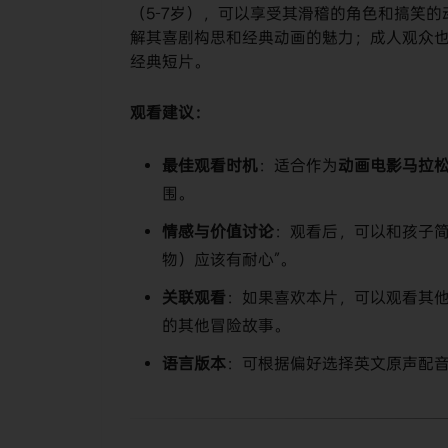
（5-7岁），可以享受其滑稽的角色和搞笑的
解其喜剧构思和经典动画的魅力；成人观众也
经典短片。
​观看建议：​
​最佳观看时机​
​：适合作为​
​动画电影马拉
围。
​情感与价值讨论​
​：观看后，可以和孩子
物）应该有耐心”。
​关联观看​
​：如果喜欢本片，可以观看其
的其他冒险故事。
​语言版本​
​：可根据偏好选择英文原声配