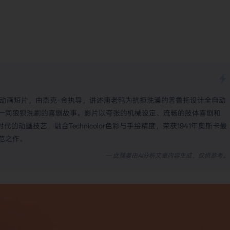
典动画短片，由杰克·金执导，讲述唐老鸭为抗拒洗澡的普鲁托设计全自动
一同狼狈洗刷的喜剧故事。影片以夸张的机械设定、流畅的肢体喜剧和
的动画技艺，融合Technicolor色彩与手绘精度，荣获1941年奥斯卡最
范之作。
— 此摘要由AI分析文章内容生成，仅供参考。