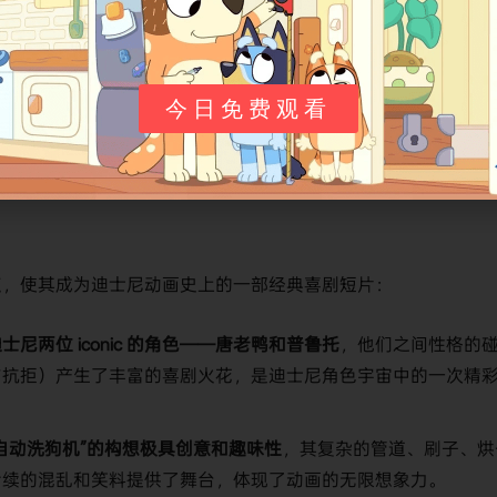
识编码为tt0032401。在​
​豆瓣​
​平台上，其影片主页有收录，但
今日免费观看
示​
​。从豆瓣短评内容看，影片获得了许多怀旧向的积极评价。
点，使其成为迪士尼动画史上的一部经典喜剧短片：
士尼两位 iconic 的角色——唐老鸭和普鲁托​
​，他们之间性格的
与抗拒）产生了丰富的喜剧火花，是迪士尼角色宇宙中的一次精
全自动洗狗机”的构想极具创意和趣味性​
​，其复杂的管道、刷子、烘
后续的混乱和笑料提供了舞台，体现了动画的无限想象力。