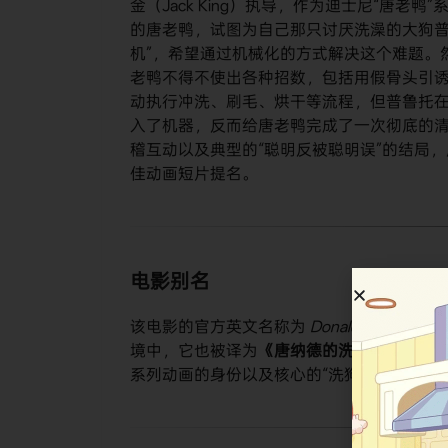
金（Jack King）执导，作为迪士尼“唐
的唐老鸭，试图为自己那只讨厌洗澡的大狗普鲁
机”，希望通过机械化的方式解决这个难题。
老鸭不得不使出各种招数，包括用假骨头引
动执行冲洗、刷毛、烘干等流程，但普鲁托
入了机器，反而给唐老鸭完成了一次彻底的
稽互动以及典型的“聪明反被聪明误”的结局，
佳动画短片提名。
电影别名
该电影的官方英文名称为
Donald's Dog Laun
境中，它也被译为​
​《唐纳德的洗衣狗》​
​（直译
系列动画的身份以及核心的“洗狗”情节。