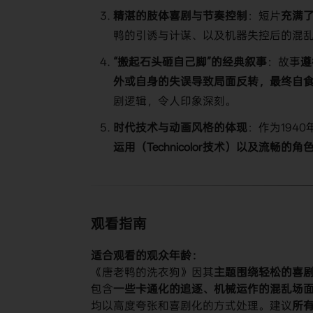
​精湛的肢体喜剧与节奏控制​
​：短片​
​充满
鸭的引诱与计谋、以及机器失控后的混
​“搬起石头砸自己脚”的经典叙事​
​：故事​
​
外或自身的失误导致局面反转，最终自食
剧逻辑，令人印象深刻。
​时代技术与动画风格的体现​
​：作为194
运用（Technicolor技术）以及流畅的角色
观看指南
​适合观看的观众年龄：​
《唐老鸭的洗衣狗》因其​
​主题围绕轻松的喜
包含​
​一些卡通化的追逐、机械运作的混乱场面
均以高度夸张和喜剧化的方式处理。建议​
​所