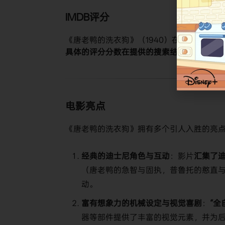
IMDB评分
《唐老鸭的洗衣狗》（1940）在IMDb平台上的标
具体的评分分数在提供的搜索结果中未明确显
电影亮点
《唐老鸭的洗衣狗》拥有多个引人入胜的亮
​经典的迪士尼角色与互动​
​：影片​
​汇集了迪
（唐老鸭的急智与固执，普鲁托的憨直
动。
​富有想象力的机械设定与视觉喜剧​
​：​
​“
器等部件提供了丰富的视觉元素，并为