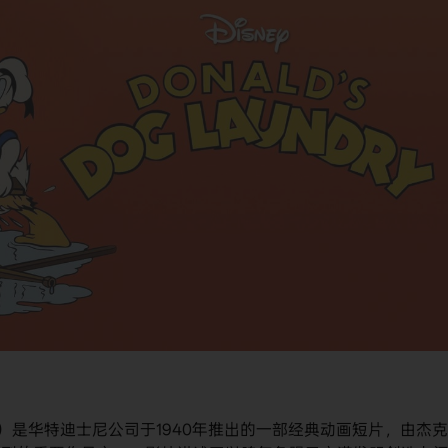
undry）是华特迪士尼公司于1940年推出的一部经典动画短片，由杰克