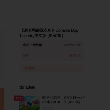
《唐老鸭的洗衣狗》Donald's Dog
Laundry英文版 [1940年]
您的下载权限
查看全部权限
请先登录
游客
下载地址
热门动画
[国语]《派派小分队》Pikwik P
TOP1
ack中文版 第二季 [全26集]
2月12日