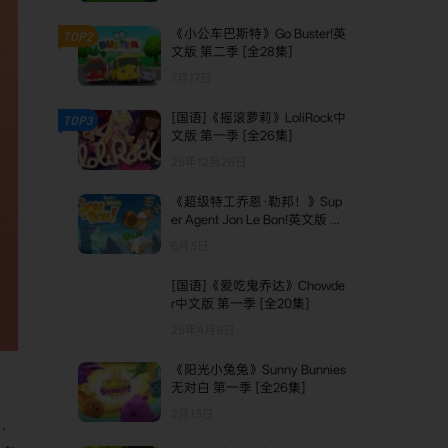
《小公车巴斯特》Go Buster!英
TOP2
文版 第二季 [全28集]
7月17日
[国语]《摇滚萝莉》LoliRock中
TOP3
文版 第一季 [全26集]
25年12月26日
《超级特工乔恩·勒邦！》Sup
er Agent Jon Le Bon!英文版 第
一季 [全10集]
6月3日
[国语]《爱吃鬼乔达》Chowde
r中文版 第一季 [全20集]
25年4月9日
《阳光小兔兔》Sunny Bunnies
无对白 第一季 [全26集]
2月13日
·