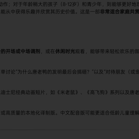
动作；对于年龄稍大的孩子（8-12岁）和青少年，则能够更好地
能从中获得乐趣并欣赏其历史价值。这是一部​
​非常适合家庭共赏
松的开场或中场调剂​
​，或在​
​休闲时光​
​观看，能够带来轻松欢乐的
简单讨论“为什么唐老鸭的发明最后会搞砸？”以及“对待朋友（或
他迪士尼经典动画短片，如《米老鼠》、《高飞狗》系列以及唐
音或高质量的本地化译制版。中文配音版可能更适合低龄儿童理