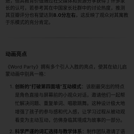
进，但其教育价值通过社交媒体和资源分享获得了许多家
长的认可，若参考其在中国家长社群中的讨论热度，推测
其豆瓣评分也有望达到​
​8.0分左右​
​，这反映了观众对其寓教
于乐模式的充分肯定。
动画亮点
《Word Party》拥有多个引人入胜的亮点，使其在幼儿启
蒙动画中别具一格：
​创新的“打破第四面墙”互动模式​
​：该剧最突出的特点
是角色直接与屏幕前的小观众对话，邀请他们一起帮
忙解决问题、重复单词、唱歌跳舞。这种设计极大地
增强了孩子的参与感和代入感，让学习过程从被动观
看变为主动互动，仿佛身临其境成为故事的一部分。
​科学严谨的词汇选择与教学体系​
​：制作团队邀请了语