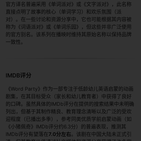
官方译名普遍采用《单词派对》或《文字派对》，此名称
直接点明了故事的核心（单词学习）和欢乐氛围（派
对）。在一些讨论和资源分享中，它也可能根据其内容被
称为《词语派对》或《单词乐园》，但这些并非广泛使用
的官方别名。该系列在播映时维持其原始名称以保持品牌
一致性。
IMDB评分
《Word Party》作为一部专注于低龄幼儿英语启蒙的动画
剧集，在其目标受众（家长和幼儿教育者）中获得了良好
的口碑。虽然具体的IMDb评分在提供的搜索结果中未明确
列出，但基于其制作精良、教育理念清晰以及广泛的受欢
迎程度（已播出多季），参考同类优质学前启蒙动画（如
《小猪佩奇》IMDb评分约6.3分）的普遍表现，推测其
IMDb评分有望落在​
​7.0分左右​
​。该剧在中国大陆未正式引