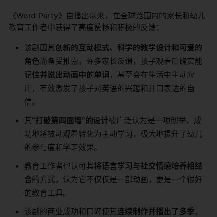
《Word Party》自播出以来，在全球范围内的家长和幼儿
教育工作者中获得了高度赞扬和积极的反馈：
该剧因其​
​创新的互动模式、科学的教学设计和可爱的
角色​
​而备受推崇。许多家长反馈，孩子观看后确实能​
记住并说出动画中的单词​
​，甚至会在生活中主动应
用，有效激发了孩子对英语的兴趣和开口表达的自
信。
其​
​“打破第四面墙”的设计​
​被广泛认为是一项创举，成
功地将被动观看转化为主动学习，极大地提升了幼儿
的参与度和学习效果。
教育工作者也认可其​
​将语言学习与社交情感培养相结
合​
​的方式，认为它不仅仅是一部动画，更是一个很好
的教育工具。
该剧的商业成功和口碑使其​
​连续制作并播出了多季​
​，