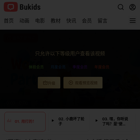
首页
动画
电影
教材
快讯
会员
留言
查看完整视频
只允许以下等级用户查看该视频
体验会员
月度会员
季度会员
年度会员
观看预览视频
升级
0:00
/
0:00
02. 小鹿坏了轮
03. 嘿，你听说
01. 用打的！
子
了吗？是“便盆”
这个词