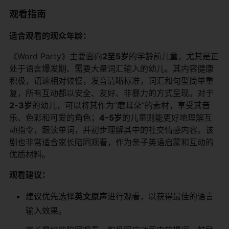
观看指南
​适合观看的观众年龄：​
《Word Party》主要面向​
​2至5岁​
​的学龄前儿童，尤其是正
处于语言爆发期、需要大量词汇输入的幼儿。其内容健康
积极，语速相对较慢，发音清晰标准，词汇和句型简单重
复，所有互动都以安全、友好、非暴力的方式呈现。对于​
2-3岁​
​的幼儿，可以将其作为“磨耳朵”的素材，享受其音
乐、色彩和可爱的角色；​
​4-5岁​
​的儿童则能更好地理解互
动指令，跟读单词，并初步理解其中的社交情感内容。该
剧也非常适合家长陪同观看，作为亲子英语启蒙和互动的
优质材料。
​观看建议：​
建议优先选择​
​英文原声​
​进行观看，以获得最佳的语言
输入效果。