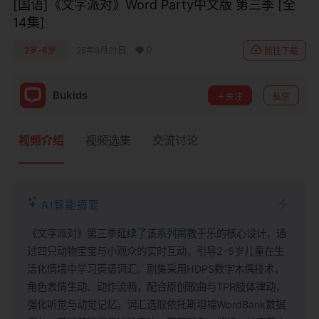
[国语]《文字派对》Word Party中文版 第三季 [全
14集]
0
2岁-6岁
25年9月21日
前往下载
Bukids
关注
私信
视频介绍
视频选集
交流讨论
AI智能摘要
《文字派对》第三季延续了该系列寓教于乐的核心设计，通
过四只动物宝宝与小观众的实时互动，引导2-5岁儿童在生
活化情境中学习英语词汇。剧集采用HDPS数字木偶技术，
角色表情生动、动作流畅，配合原创歌曲与TPR肢体律动，
强化听觉与动觉记忆。词汇选取依托斯坦福WordBank数据