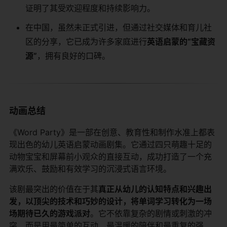
证明了其受欢迎程度和持续影响力。
在中国，虽然未正式引进，但通过社交媒体和育儿社
区的分享，它已成为许多家庭进行​
​英语启蒙的“宝藏资
源”​
​，拥有良好的口碑。
动画总结
《Word Party》是一部在创意、教育性和制作水准上都表
现出色的幼儿英语启蒙动画剧集。它通过四只萌趣十足的
动物宝宝和屏幕前小观众的直接互动，成功打造了一个充
满欢乐、鼓励和有效学习的沉浸式语言环境。
该剧最突出的价值在于其​
​真正从幼儿的认知特点和兴趣出
发，以顶尖的技术和巧妙的设计，将单词学习转化为一场
场期待已久的游戏派对​
​。它不依靠复杂的剧情或刺激的冲
突，而是用最简单的互动、最温暖的陪伴和最重复的强