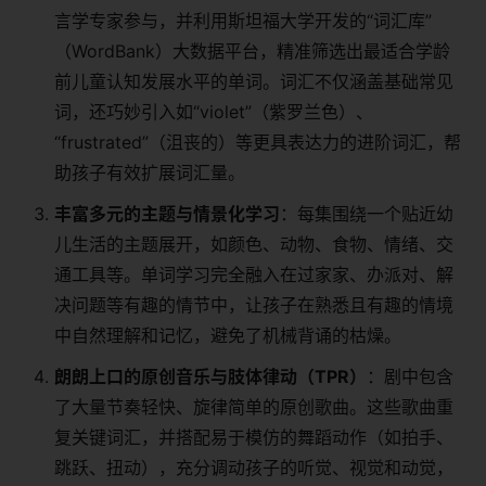
言学专家参与，并利用斯坦福大学开发的“词汇库”
（WordBank）大数据平台，精准筛选出最适合学龄
前儿童认知发展水平的单词。词汇不仅涵盖基础常见
词，还巧妙引入如“violet”（紫罗兰色）、
“frustrated”（沮丧的）等更具表达力的进阶词汇，帮
助孩子有效扩展词汇量。
​丰富多元的主题与情景化学习​
​：每集围绕一个贴近幼
儿生活的主题展开，如颜色、动物、食物、情绪、交
通工具等。单词学习完全融入在过家家、办派对、解
决问题等有趣的情节中，让孩子在熟悉且有趣的情境
中自然理解和记忆，避免了机械背诵的枯燥。
​朗朗上口的原创音乐与肢体律动（TPR）​
​：剧中包含
了大量节奏轻快、旋律简单的原创歌曲。这些歌曲重
复关键词汇，并搭配易于模仿的舞蹈动作（如拍手、
跳跃、扭动），充分调动孩子的听觉、视觉和动觉，