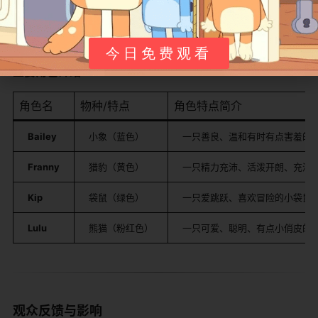
功学会新词，解决问题，并一起开心地庆祝。整个系列充
满了友爱、互助和学习的快乐，没有反派角色，冲突都源
于日常小麻烦，最终总能以积极的方式化解。
今日免费观看
​主要角色介绍：​
角色名
物种/特点
角色特点简介
​Bailey​
小象（蓝色）
一只善良、温和有时有点害羞的小
​Franny​
猎豹（黄色）
一只精力充沛、活泼开朗、充满
​Kip​
袋鼠（绿色）
一只爱跳跃、喜欢冒险的小袋鼠。
​Lulu​
熊猫（粉红色）
一只可爱、聪明、有点小俏皮的小
观众反馈与影响