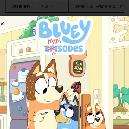
​流媒体服务​
Netflix
该剧是Netflix的原创剧集，
角色与故事
​故事概述：​
剧情核心围绕四只动物宝宝——小象Bailey、猎豹
Franny、袋鼠Kip和熊猫Lulu的日常学习和生活展开。它们
被塑造为需要“大宝宝”（即观看动画的小观众）照顾和帮助
的“小宝宝”。每一集，它们都会遇到一个小挑战或开始一项
新活动，例如为派对准备食物、在游戏中认识颜色、或者
因为玩具损坏而感到难过。这时，它们会直接转向屏幕，
向“大宝宝”求助，邀请他们一起学习解决当前问题所需的关
键单词。学习过程通过欢快的歌曲、简单的游戏和不断的
重复来强化。动画中的“单词机器人”或特定情境也会自然引
入新词汇。最终，在“大宝宝”的帮助下，动物宝宝们总能成