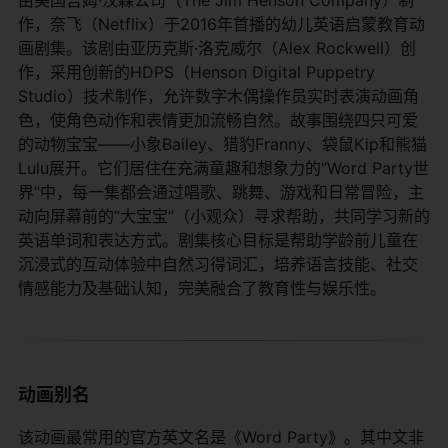
作，奈飞（Netflix）于2016年首播的幼儿英语启蒙教育动
画剧集。该剧由亚历克斯·洛克威尔（Alex Rockwell）创
作，采用创新的HDPS（Henson Digital Puppetry
Studio）技术制作，允许数字木偶操作员实时表演动画角
色，使角色动作和表情更加流畅自然。故事围绕四只可爱
的动物宝宝——小象Bailey、猎豹Franny、袋鼠Kip和熊猫
Lulu展开。它们居住在充满童趣和想象力的“Word Party世
界”中，每一集都会通过唱歌、跳舞、游戏和日常冒险，主
动向屏幕前的“大宝宝”（小观众）寻求帮助，共同学习新的
英语单词和表达方式。剧集核心目标是帮助学龄前儿童在
沉浸式的互动体验中自然习得词汇，培养语言技能、社交
情感能力及基础认知，完美融合了教育性与娱乐性。
动画别名
该动画最常用的官方英文名是《Word Party》。其中文非