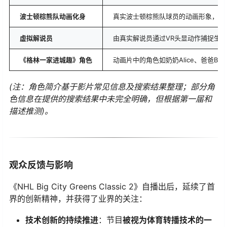
​波士顿棕熊队动画化身​
真实波士顿棕熊队球员的动画形象，同
​虚拟解说员​
由真实解说员通过VR头显动作捕捉生
​《格林一家进城趣》角色​
动画片中的角色如奶奶Alice、爸爸B
(注：角色简介基于影片常见信息及搜索结果整理；部分角
色信息在提供的搜索结果中未完全明确，但根据第一届和
描述推测)。
观众反馈与影响
《NHL Big City Greens Classic 2》自播出后，延续了首
界的创新精神，并获得了业界的关注：
​技术创新的持续推进​
​：节目​
​被视为体育转播技术的一