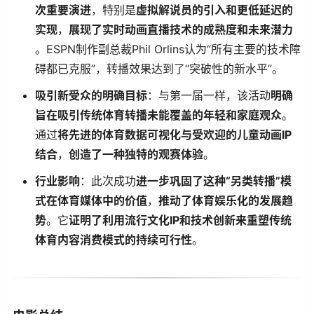
次重要演进​
​，特别是​
​虚拟解说员的引入和更低延迟的
实现​
​，​
​展现了实时动画直播技术的成熟度和未来潜力​
。ESPN制作副总裁Phil Orlins认为“所有主要的技术障
碍都已克服”，转播效果达到了“突破性的新水平”。
​吸引新受众的明确目标​
​：与第一届一样，该活动​
​明确
旨在吸引传统体育转播未能覆盖的年轻和家庭观众​
​。
通过​
​将先进的体育数据可视化与受欢迎的儿童动画IP
结合​
​，​
​创造了一种独特的观赛体验​
​。
​行业影响​
​：此次成功​
​进一步巩固了这种“另类转播”模
式在体育媒体中的价值​
​，​
​推动了体育娱乐化的发展趋
势​
​。它​
​证明了利用流行文化IP和技术创新来重塑传统
体育内容消费模式的持续可行性​
​。