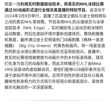
而是一场​
​利用实时数据驱动技术，将真实的NHL冰球比赛
通过3D动画形式进行全程另类直播的特别节目​
​。该活动于
2024年3月9日举行，直播了匹兹堡企鹅队与波士顿棕熊队
之间的真实NHL常规赛。节目采用NHL的尖端球员与冰球
追踪技术（NHL Edge），实时捕捉场上运动员和冰球的
运动数据，然后在虚拟环境中重新创建球员、赛场和摄像
机角度，最终通过迪士尼频道热门动画剧集《格林一家进
城趣》（
Big City Greens
）的角色和画风，将一场紧张激
烈的职业冰球比赛完全以动画形式呈现给观众。直播中，
真实的比赛场馆被替换为动画片中的乡村街道场景，球员
们化身为自己的动画形象，而此次转播还引入了由Meta
VR头显驱动的虚拟解说员，使他们能够以动画形象完全沉
浸于虚拟环境中进行解说。这项开创性的尝试旨在以极具
趣味性和亲和力的方式吸引年轻观众和家庭观众，是体育
娱乐化融合的一次深度探索。