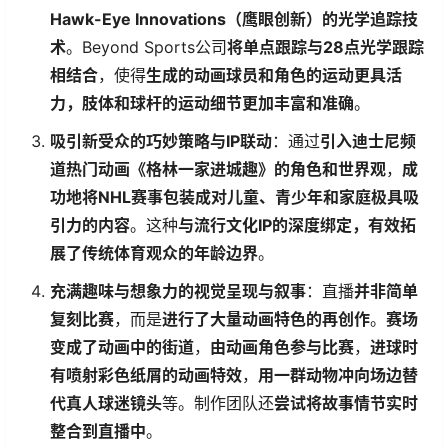
Hawk-Eye Innovations（鹰眼创新）的光学追踪技
术​
​。Beyond Sports公司​
​将单点跟踪与28点光学跟踪
相结合​
​，使得​
​生成的动画球员和角色的运动更具活
力，肢体和球杆的运动细节更加丰富和准确​
​。
​吸引新受众的巧妙策略与IP联动​
​：通过​
​引入迪士尼频
道热门动画《格林一家进城趣》的角色和世界观​
​，​
​成
功地将NHL赛事包装成对儿童、青少年和家庭极具吸
引力的内容​
​。这种​
​与流行文化IP的深度绑定，有效拓
展了传统体育观众的年龄边界​
​。
​充满趣味与想象力的视觉呈现与叙事​
​：直播​
​并非简单
复刻比赛​
​，而是​
​进行了大量动画特色的再创作​
​。​
​赛场
变成了动画中的街道​
​，​
​由动画角色参与比赛​
​，​
​进球时
有喷射彩色纸屑的动画特效​
​，​
​用一群动物冲向场边替
代真人球迷镜头​
​等。制作团队还​
​尝试将故事情节实时
整合到直播中​
​。