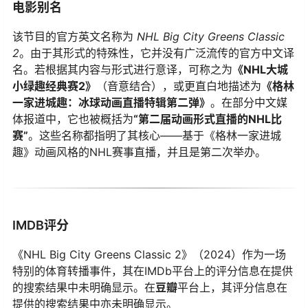
电影别名
该节目的官方英文名称为
NHL Big City Greens Classic
2
。由于其形式的特殊性，它并没有广泛流传的官方中文译
名。若根据其内容与形式进行意译，可称之为​
​《NHL大城
小绿趣经典赛2》​
​（音意结合），或更直白地描述为​
​《格林
一家进城趣：冰球动画直播特辑第二弹》​
​。在部分中文媒
体报道中，它也被概括为​
​“第二届动画形式直播的NHL比
赛”​
​。这些名称都指明了其核心——基于《格林一家进城
趣》动画风格的NHL赛事直播，并且是第二次举办。
IMDB评分
《NHL Big City Greens Classic 2》（2024）作为一场
特别的体育转播事件，其在IMDb平台上的评分信息在提供
的搜索结果中未明确显示。在​
​豆瓣​
​平台上，其评分信息在
提供的搜索结果中亦未明确显示。