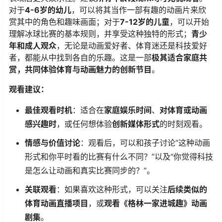
对于​
​4-6岁的幼儿​
​，可以将其当作一部有趣的动画片来欣
赏其中的角色和趣味画面；对于​
​7-12岁的儿童​
​，可以开始
理解冰球比赛的基本规则，并享受这种独特的形式；​
​青少
年和成人观众​
​，无论是动画爱好者、体育迷还是科技爱好
者，都能从中找到各自的乐趣。这是一部​
​极其适合家庭共
赏，共同体验体育与动画魅力的创新节目​
​。
​观看建议：​
​最佳观看时机​
​：适合在​
​家庭娱乐时间​
​、​
​对体育或动画
感兴趣时​
​，或任何想体验​
​创新媒体形式​
​的时刻观看。
​情感与价值讨论​
​：观看后，可以和孩子讨论“这种动画
形式和你平时看的比赛有什么不同？”以及“你觉得科技
是怎么让动画和真实比赛同步的？”。
​关联观看​
​：如果喜欢这种形式，可以关注​
​后续类似的
体育动画直播项目​
​，或​
​观看《格林一家进城趣》动画
剧集​
​。