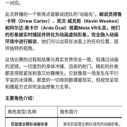
一对应。
此次转播的一个新亮点是解说团队的“动画化”。​
​解说员德鲁
·卡特（Drew Carter）、凯文·威克斯（Kevin Weekes）
和阿尔达·奥卡尔（Arda Öcal）佩戴Meta VR头显，他们
的形象被实时捕捉并转化为动画虚拟形象，完全融入动画
环境中进行解说​
​，他们可以出现在冰面上的任何位置，提
供独特的视角。
这场比赛的过程和结果与真实世界完全一致，但通过动画
的滤镜，一切激烈的身体冲撞、迅疾的射门、精彩的扑救
都变得既紧张刺激又妙趣横生。它就像是一场发生在平行
宇宙的冰球赛，那里的一切规则都遵循现实，但视觉呈现
和播报方式却完全由想象力主宰。
​主要角色介绍：​
角色类型/名称
角色简介
​匹兹堡企鹅队动画化身​
真实匹兹堡企鹅队球员的动画形象，保