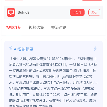
Bukids
关注
私信
视频介绍
视频选集
交流讨论
AI智能摘要
《NHL大城小绿趣经典赛2》是2024年NHL、ESPN与迪士
尼联合推出的动画化体育直播创新项目，于3月9日以《格林
一家进城趣》的动画风格实时呈现匹兹堡企鹅队对阵波士顿
棕熊队的常规赛。节目融合NHL Edge与鹰眼光学追踪技
术，实现球员与冰球运动的精准动画还原，并首次引入Meta
VR驱动的虚拟解说员，实现在动画场景中多角度沉浸式解
说。相比前作，直播延迟降至22秒，动画细节更丰富，通过
IP联动与趣味化视觉设计，有效吸引年轻及家庭观众，成为
体育娱乐化融合的标志性实践。