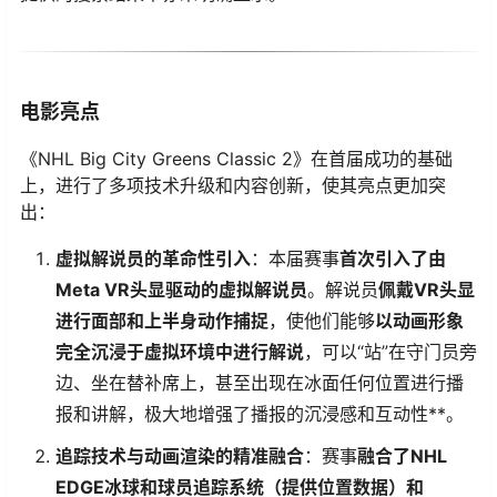
电影亮点
《NHL Big City Greens Classic 2》在首届成功的基础
上，进行了多项技术升级和内容创新，使其亮点更加突
出：
​虚拟解说员的革命性引入​
​：本届赛事​
​首次引入了由
Meta VR头显驱动的虚拟解说员​
​。解说员​
​佩戴VR头显
进行面部和上半身动作捕捉​
​，使他们能够​
​以动画形象
完全沉浸于虚拟环境中进行解说​
​，可以“站”在守门员旁
边、坐在替补席上，甚至出现在冰面任何位置进行播
报和讲解，极大地增强了播报的沉浸感和互动性​**​。
​追踪技术与动画渲染的精准融合​
​：赛事​
​融合了NHL
EDGE冰球和球员追踪系统（提供位置数据）和