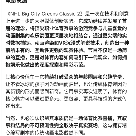
电影总结
《NHL Big City Greens Classic 2》是一次在技术和创意
上更进一步的大胆媒体创新实验。它​
​成功延续并发展了首
届的理念，将顶尖职业体育赛事的激烈竞争与儿童喜爱的
动画剧集的欢乐氛围更深层次地相结合，通过更尖端的实
时数据捕捉、动画渲染和VR沉浸式解说技术，创造出一种
前所未有的、互动性更强的观赛体验​
​。节目​
​不仅是一场简
单的直播，更是对体育内容如何吸引下一代观众、如何拥
抱娱乐化做出的深度探索和精彩示范​
​。
其​
​核心价值​
​在于它​
​持续打破受众的年龄圈层和兴趣壁垒​
​，
让不看冰球的孩子因为动画而驻足，也让传统体育迷因为
其新颖的形式而感到新奇。它用事实再次证明了，体育的
核心魅力可以通过更多元、更包容、更具科技感的方式传
递出来。
当然，也必须认识到其​
​本质仍是一场体育比赛直播，其叙
事和结局的不可预测性完全取决于真实赛场​
​，这与拥有精
心编写剧本的传统动画电影截然不同。