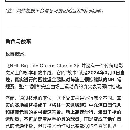
(注：具体播放平台信息可能因地区和时间而异)
。
角色与故事
​故事概述：​
《NHL Big City Greens Classic 2》并没有一个传统电影
意义上的剧本和故事线。它的“故事”就是​
​2024年3月9日当
晚，真实进行的匹兹堡企鹅队对阵波士顿棕熊队的NHL常
规赛​
​。整个“剧情”完全由场上运动员的真实表现即时推动。
然而，通过技术的魔法，这个故事被讲述得完全不同。​
​真
实的赛场被替换成了《格林一家进城趣》中充满田园气息
和搞笑元素的乡村街道背景​
​。​
​场上高速滑行、激烈争抢的
运动员，不再是穿着厚重护具的球员，而是变成了他们自
己的卡通化身​
​，但其技术动作和比赛数据均与真实世界一