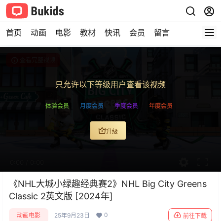
首页
动画
电影
教材
快讯
会员
留言
查看完整视频
只允许以下等级用户查看该视频
体验会员
月度会员
季度会员
年度会员
升级
0:00
/
0:00
​​《NHL大城小绿趣经典赛2》NHL Big City Greens
Classic 2英文版 [2024年]
0
动画电影
25年9月23日
前往下载