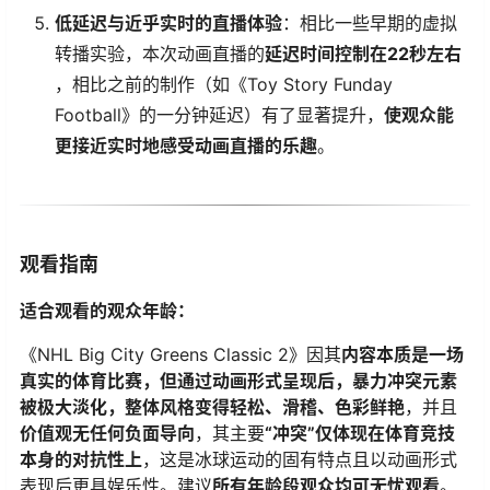
​低延迟与近乎实时的直播体验​
​：相比一些早期的虚拟
转播实验，本次动画直播的​
​延迟时间控制在22秒左右​
，相比之前的制作（如《Toy Story Funday
Football》的一分钟延迟）有了显著提升，​
​使观众能
更接近实时地感受动画直播的乐趣​
​。
观看指南
​适合观看的观众年龄：​
《NHL Big City Greens Classic 2》因其​
​内容本质是一场
真实的体育比赛，但通过动画形式呈现后，暴力冲突元素
被极大淡化，整体风格变得轻松、滑稽、色彩鲜艳​
​，并且​
价值观无任何负面导向​
​，其主要​
​“冲突”仅体现在体育竞技
本身的对抗性上​
​，这是冰球运动的固有特点且以动画形式
表现后更具娱乐性。建议​
​所有年龄段观众均可无忧观看​
​。