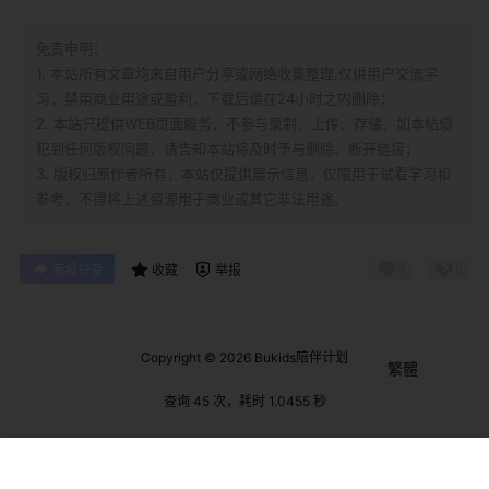
免责申明：
1. 本站所有文章均来自用户分享或网络收集整理,仅供用户交流学
习，禁用商业用途或盈利，下载后请在24小时之内删除；
2. 本站只提供WEB页面服务，不参与录制、上传、存储，如本帖侵
犯到
任何版权问题，请告知本站将及时予与删除、断开链接；
3. 版权归原作者所有，本站仅提供展示信息，仅限用于试看学习和
参考，不得将上述资源用于商业或其它非法用途。
0
0
海报分享
收藏
举报
Copyright © 2026
Bukids陪伴计划
繁體
查询 45 次，耗时 1.0455 秒
菜单
搜索
顶部
我的