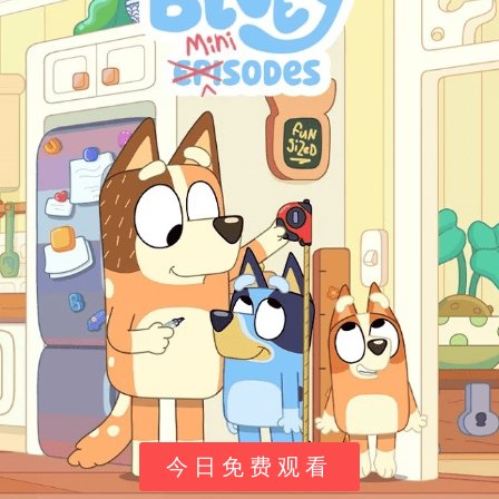
和勇气远比体型更为重要。最终，朋友们凭借日记线索成
功找到了皮克利，并真诚地向他表达了感谢与肯定。皮克
利也在此过程中明白了每个人的独特价值，重拾自信，真
正融入了这个充满爱的集体。 ​
​主要角色介绍：​
角色名 (英文/中文)
配音演员
​Piglet / 小猪皮克利​
约翰·菲德勒 (John Fiedler)
​Winnie the Pooh / 维尼熊​
吉姆·库明斯 (Jim Cummings)
​Tigger / 跳跳虎​
吉姆·库明斯 (Jim Cummings)
​Eeyore / 伊约​
皮特·库伦 (Peter Cullen)
​Rabbit / 兔子拉比特​
肯·山逊 (Ken Samson)
​Roo / 小袋鼠小豆​
未明确（动画角色）
今日免费观看
​Kanga / 袋鼠妈妈康卡​
未明确（动画角色）