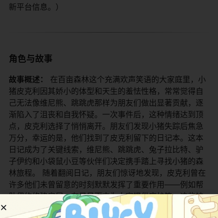
新平台信息。）
角色与故事
​故事概述：​
​ 在百亩森林这个充满欢声笑语的大家庭里，小
猪皮克利因其娇小的体型和天生的羞怯性格，常常觉得自
己无法像维尼熊、跳跳虎那样为朋友们做出显著贡献，逐
渐陷入了沮丧和自我怀疑。一次事件后，这种情绪达到顶
点，皮克利选择了悄悄离开。朋友们发现小猪失踪后焦急
万分，幸运的是，他们找到了皮克利留下的日记本。这本
日记成为了关键线索，维尼熊、跳跳虎、兔子拉比特、驴
子伊约和小袋鼠小豆等伙伴们决定携手踏上寻找小猪的森
林旅程。 随着翻阅日记，朋友们惊讶地发现，皮克利曾在
许多他们未曾留意的时刻默默发挥了重要作用——例如帮
助伊约修建房屋、在暴风雨中为大家提供庇护等。这些被
忽视的“小事”逐一浮现，让大家意识到皮克利的善良、细心