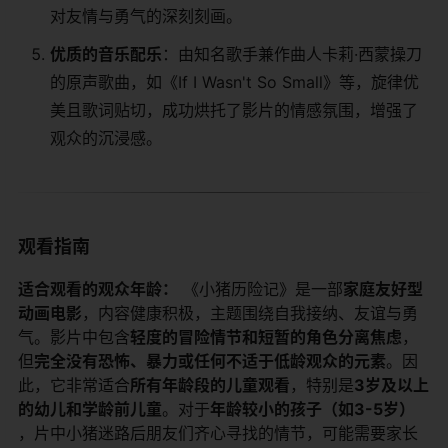
对友情与勇气的深刻刻画。
​优质的音乐配乐​
​：由知名歌手兼作曲人卡莉·西蒙操刀
的原声歌曲，如《If I Wasn't So Small》等，旋律优
美且歌词贴切，成功烘托了影片的情感氛围，增强了
观众的沉浸感。
观看指南
​适合观看的观众年龄：​
​ 《小猪历险记》是一部​
​家庭友好型
动画电影​
​，内容健康积极，主题围绕自我接纳、友谊与勇
气。影片中包含​
​轻度的冒险情节和短暂的角色分离焦虑​
​，
但​
​完全没有恐怖、暴力或任何不适于低龄观众的元素​
​。因
此，它非常适合​
​所有年龄段的儿童观看​
​，特别是​
​3岁及以上
的幼儿和学龄前儿童​
​。对于​
​年龄较小的孩子（如3-5岁）​
，片中小猪迷路后朋友们齐心寻找的情节，可能需要家长