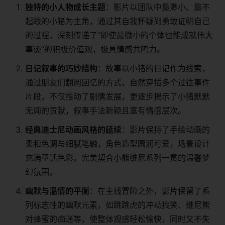
​独特的小人物成长主题​
​：影片以团队中最渺小、最不
起眼的小猪为主角，通过其自我怀疑到勇敢证明自己
的过程，深刻传递了“即使最微小的个体也能成就伟大
事迹”的积极价值观，极具情感共鸣力。
​日记叙事的巧妙结构​
​：故事以小猪的日记作为线索，
通过朋友们翻阅回忆的方式，自然穿插多个过往事件
片段，不仅推动了剧情发展，更逐步揭示了小猪默默
无闻的贡献，叙事手法新颖且富有情感层次。
​经典迪士尼动画风格的延续​
​：影片保持了手绘动画的
柔和色调与细腻笔触，角色造型圆润可爱，场景设计
充满童话色彩，完美契合小熊维尼系列一贯的温馨梦
幻氛围。
​幽默与温情的平衡​
​：在主线冒险之外，影片保留了系
列标志性的幽默元素，如跳跳虎的冲动搞笑、维尼熊
对蜂蜜的痴迷等，使整体观感轻松愉快，同时又不失