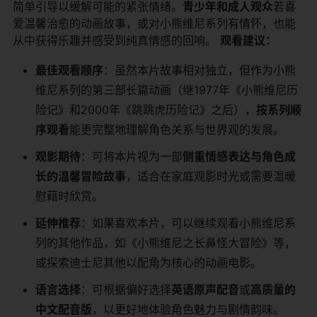
简单引导以缓解可能的紧张情绪。​
​青少年和成人观众​
​若喜
爱温馨治愈的动画故事，或对小熊维尼系列有情怀，也能
从中获得乐趣并感受到纯真情感的回响。 ​
​观看建议：​
​最佳观看顺序​
​：虽然本片故事相对独立，但作为小熊
维尼系列的第三部长篇动画（继1977年《小熊维尼历
险记》和2000年《跳跳虎历险记》之后），​
​按系列顺
序观看​
​能更完整地理解角色关系与世界观的发展。
​观影期待​
​：可将本片视为一部​
​侧重情感表达与角色成
长的温馨冒险故事​
​，适合在家庭观影时光或需要温暖
慰藉时欣赏。
​延伸推荐​
​：如果喜欢本片，可以继续观看小熊维尼系
列的其他作品，如《小熊维尼之长鼻怪大冒险》等，
或探索迪士尼其他以配角为核心的动画电影。
​语言选择​
​：可根据偏好选择​
​英语原声配音​
​或​
​高质量的
中文配音版​
​，以更好地体验角色魅力与剧情韵味。