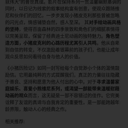
就伟大”的普世真理。影片在保持系列一贯温馨幽默基调的
同时，以日记为线索的叙事结构富有创意，使观众跟随维
尼和伙伴们的回忆，一步步发现小猪皮克利那些曾被忽略
的闪光点，情感铺垫自然，感人至深。 其​
​对手绘动画风格
的坚持​
​，使得百亩森林的四季景致和角色们的细腻表情得
以完美呈现，保留了经典迪士尼动画的独特魅力。​
​角色塑
造方面，小猪皮克利的心路历程尤其引人共鸣​
​，他从自卑
到自信的转变，不仅激励着银幕前的孩子们，也能让成年
观众反思如何看待自身与他人的价值。
《小猪历险记》如同一封写给每个自觉渺小个体的温情鼓
励信。它用最纯粹的方式提醒我们，真正的力量往往隐藏
于善良、坚持和愿意为他人付出的心中。对于​
​寻求温馨家
庭娱乐、喜爱小熊维尼系列，或渴望一部能带来温暖慰藉
动画的观众​
​而言，这无疑是一部不容错过的佳作。它完美
诠释了友谊的真谛与自我肯定的重要性，是一部能跨越年
龄界限，触动人心的经典之作。
相关推荐: