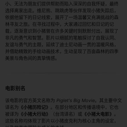
小、无法为朋友们提供帮助而陷入深深的自我怀疑，最终
选择离家出走。维尼熊、跳跳虎等伙伴发现小猪失踪后，
依据他留下的日记线索，展开了一场温馨又充满挑战的森
林寻友之旅。在寻找过程中，大家通过回忆和日记的记
载，逐渐意识到小猪曾在许多关键时刻默默付出，展现了
非凡的勇气和智慧。影片以细腻的笔触探讨了自我认同、
友谊与勇气的主题，延续了迪士尼动画一贯的温暖风格，
并借助精致的手绘动画技术，生动呈现了百亩森林的四季
美景与角色间的真挚情感。
电影别名
该电影的官方英文名称为
Piglet's Big Movie
。其主要中文
译名为​
​《小猪历险记》​
​。在部分地区和传播语境中，它也
被译为​
​《小猪大行动》​
​（台湾译名）或​
​《小猪大电影》​
​。
这些名称均体现了影片以小猪皮克利为核心主角的设定，