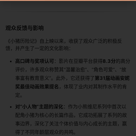
观众反馈与影响
《小猪历险记》自上映以来，收获了观众广泛的积极反
馈，并产生了一定的文化影响：
​高口碑与奖项认可​
​：影片在豆瓣平台获得​
​8.3分​
​的高分
评价，许多观众称赞其“温馨治愈”、“角色可爱”、“故
事富有教育意义”。此外，它还获得了​
​第31届动画安妮
奖最佳动画效果提名​
​，体现了业内对其制作水平的肯
定。
​对“小人物”主题的深化​
​：作为小熊维尼系列中首次以
配角小猪为核心的长篇作品，它成功拓展了系列的故
事边界，深化了关注个体价值与内心成长的主题，赢
得了不同年龄层观众的共鸣。