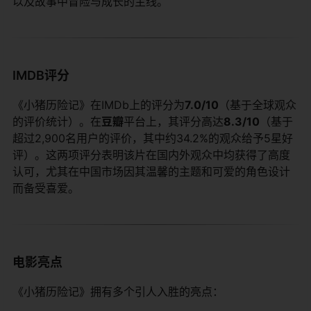
以及故事中冒险与成长的主线。
IMDB评分
《小猪历险记》在IMDb上的评分为​
​7.0/10​
​（基于全球观众
的评价统计）。在​
​豆瓣​
​平台上，其评分高达​
​8.3/10​
​（基于
超过2,900名用户的评价，其中约34.2%的观众给予5星好
评）。这两项评分表明该片在国内外观众中均获得了高度
认可，尤其在中国市场因其温馨的主题和可爱的角色设计
而备受喜爱。
电影亮点
《小猪历险记》拥有多个引人入胜的亮点：