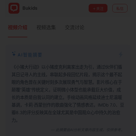
Bukids
关注
私信
视频介绍
视频选集
交流讨论
AI智能摘要
《小猪大行动》以小猪皮克利离家出走为引，通过伙伴们循
其日记寻人的主线，串联起多段回忆片段，揭示这个最不起
眼的角色曾在关键时刻多次展现勇气与智慧。影片核心在于
颠覆“英雄”传统定义，证明微小体型也能承载巨大价值，成
长的本质是自我认同的建立。手绘动画风格延续迪士尼温暖
基调，卡莉·西蒙创作的歌曲强化了情感表达，IMDb 7.0、豆
瓣8.3的评分反映其在全球尤其是中国观众心中持久的治愈
力。
— 此摘要由AI分析文章内容生成，仅供参考。