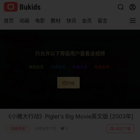
首页
动画
电影
教材
快讯
会员
留言
查看完整视频
只允许以下等级用户查看该视频
体验会员
月度会员
季度会员
年度会员
升级
0:00
/
0:00
《小猪大行动》Piglet's Big Movie英文版 [2003年]
0
动画电影
25年9月27日
前往下载