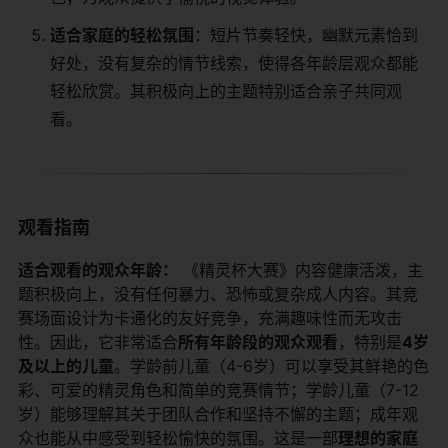
​适合家庭的轻松氛围​
​：短片节奏轻快，幽默元素恰到
好处，没有复杂的情节线索，使得各年龄层观众都能
轻松欣赏。其积极向上的主题特别适合亲子共同观
看。
观看指南
​适合观看的观众年龄：​
​ 《精灵杯大赛》内容健康活泼，主
题积极向上，没有任何暴力、恐怖或复杂成人内容。其竞
赛场面设计为卡通化的友好竞争，充满趣味性而无攻击
性。因此，它非常适合​
​所有年龄段的观众观看​
​，特别是​
​4岁
及以上的儿童​
​。学龄前儿童（4-6岁）可以享受其鲜艳的色
彩、可爱的精灵角色和简单的竞赛情节；学龄儿童（7-12
岁）能够理解其关于团队合作和坚持不懈的主题；成年观
众也能从中感受到轻松愉快的氛围。这是一部​
​理想的家庭