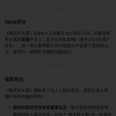
IMDB评分
《精灵杯大赛》在IMDb上的编号为tt1450334。在更具参
考价值的​
​豆瓣​
​平台上，其评分为​
​8.5/10​
​（基于2154名用户
评价）。这一高分表明影片在中国观众中获得了极高的认
可，被视为一部精彩有趣的动画短片。
电影亮点
《精灵杯大赛》拥有多个引人入胜的亮点，使其在迪士尼
短片系列中独具特色：
​独特的精灵世界体育盛事设定​
​：影片创新地将体育竞
赛题材融入精灵世界，创造了"精灵杯大赛"这一充满想