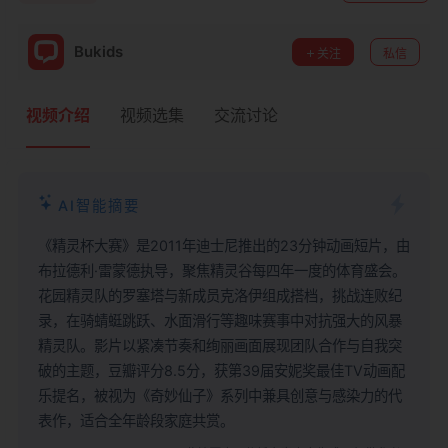
Bukids
关注
私信
视频介绍
视频选集
交流讨论
AI智能摘要
《精灵杯大赛》是2011年迪士尼推出的23分钟动画短片，由
布拉德利·雷蒙德执导，聚焦精灵谷每四年一度的体育盛会。
花园精灵队的罗塞塔与新成员克洛伊组成搭档，挑战连败纪
录，在骑蜻蜓跳跃、水面滑行等趣味赛事中对抗强大的风暴
精灵队。影片以紧凑节奏和绚丽画面展现团队合作与自我突
破的主题，豆瓣评分8.5分，获第39届安妮奖最佳TV动画配
乐提名，被视为《奇妙仙子》系列中兼具创意与感染力的代
表作，适合全年龄段家庭共赏。