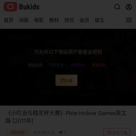
首页
动画
电影
教材
快讯
会员
留言
查看完整视频
只允许以下等级用户查看该视频
体验会员
月度会员
季度会员
年度会员
升级
0:00
/
0:00
《小叮当与精灵杯大赛》Pixie Hollow Games英文
版 [2011年]
0
动画电影
25年9月27日
前往下载