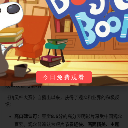
​Rumble / 朗伯​
信息缺失
风暴精灵队
​Glimmer / 格丽默​
信息缺失
风暴精灵队
​Queen Clarion / 克莱瑞恩女王​
信息缺失
精灵谷的统
​Clank / 克拉尼克​
信息缺失
大赛解说员
​Bobble / 鲍伯​
信息缺失
大赛解说员
今日免费观看
观众反馈与影响
《精灵杯大赛》自播出以来，获得了观众和业界的积极反
馈：
​高口碑认可​
​：豆瓣​
​8.5分​
​的高分表明影片深受中国观众
喜爱。观众普遍认为短片​
​节奏轻快、画面精美、主题