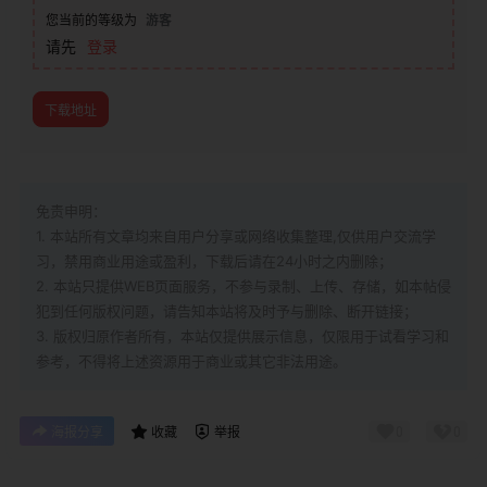
您当前的等级为
游客
请先
登录
下载地址
免责申明：
1. 本站所有文章均来自用户分享或网络收集整理,仅供用户交流学
习，禁用商业用途或盈利，下载后请在24小时之内删除；
2. 本站只提供WEB页面服务，不参与录制、上传、存储，如本帖侵
犯到
任何版权问题，请告知本站将及时予与删除、断开链接；
3. 版权归原作者所有，本站仅提供展示信息，仅限用于试看学习和
参考，不得将上述资源用于商业或其它非法用途。
0
0
海报分享
收藏
举报