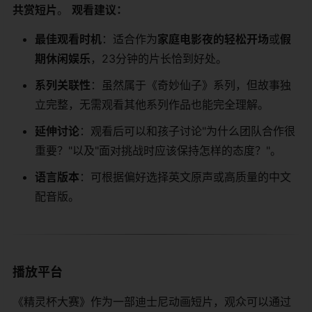
共赏短片​
​。 ​
​观看建议：​
​最佳观看时机​
​：适合作为​
​家庭电影夜的轻松开场​
​或​
​假
期休闲娱乐​
​，23分钟的片长恰到好处。
​系列关联性​
​：虽然属于《奇妙仙子》系列，但故事独
立完整，无需观看其他系列作品也能完全理解。
​延伸讨论​
​：观看后可以和孩子讨论"为什么团队合作很
重要？"以及"面对挑战时应该保持怎样的态度？"。
​语言版本​
​：可根据偏好选择英文原声或高质量的中文
配音版。
播放平台
《精灵杯大赛》作为一部迪士尼动画短片，观众可以通过