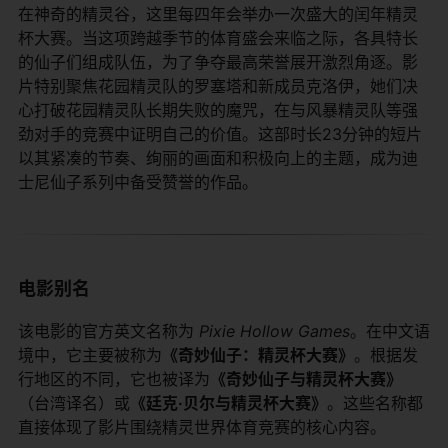
在神奇的精灵谷，这里每四年会举办一次盛大的闰年精灵
杯大赛。当这项跨越季节的体育盛会来临之际，各具特长
的仙子们组成队伍，为了争夺最高荣誉展开激烈角逐。影
片特别聚焦花园精灵队的罗塞塔和新成员克洛伊，她们决
心打破花园精灵队长期失败的魔咒，在与风暴精灵队等强
劲对手的竞赛中证明自己的价值。这部时长23分钟的短片
以其紧凑的节奏、绚丽的画面和积极向上的主题，成为迪
士尼仙子系列中备受赞誉的作品。
电影别名
该电影的官方英文名称为
Pixie Hollow Games
。在中文语
境中，它主要被称为​
​《奇妙仙子：精灵杯大赛》​
​。根据发
行地区的不同，它也被译为​
​《奇妙仙子与精灵杯大赛》​
（台湾译名）或​
​《廷克·贝尔与精灵杯大赛》​
​。这些名称都
直接体现了影片围绕精灵世界体育竞赛的核心内容。