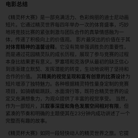
电影总结
《精灵杯大赛》是一部充满活力、色彩绚丽的迪士尼动画
短片。它通过精灵世界每四年举办一次的体育盛事，巧妙
地将竞技比赛的紧张刺激与团队合作的真挚情感融为一
体，传递了积极向上的价值观。 影片最突出的价值在于其​
对体育精神的温馨诠释​
​。它没有简单强调胜负的重要性，
而是通过花园精灵队的成长历程，展现了参与竞赛的过程
本身比结果更有意义。罗塞塔和克洛伊从最初的缺乏信心
到逐渐建立默契、发挥潜能的转变，生动地说明了坚持和
合作的价值。 其​
​精美的视觉呈现和富有创意的比赛设计​
​为
短片增添了独特魅力。各种根据精灵特性量身定制的竞赛
项目，如骑蜻蜓跳跃、水面滑行等，既符合精灵世界的设
定又充满想象力，为观众提供了丰富的视觉享受。 当然，
作为一部短片，其​
​叙事深度和角色发展空间相对有限​
​，但
紧凑的节奏和明确的主题使其在23分钟内成功讲述了一个
完整而有趣的故事。
《精灵杯大赛》如同一段轻快动人的精灵世界之旅。它提