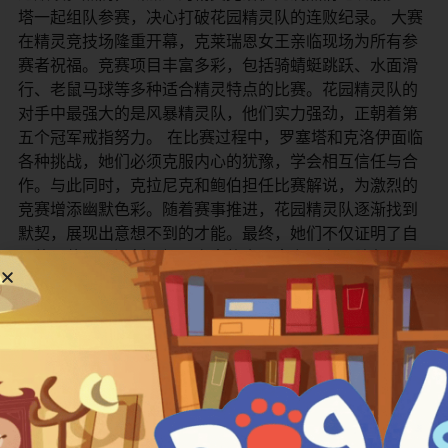
塔一起组队参赛，决心打破花园精灵队的连败纪录。 大赛
在精灵竞技场隆重开幕，克莱瑞恩女王亲临现场为所有参
赛者祝福。竞赛项目丰富多彩，包括骑蜻蜓跳跃、水面滑
行、老鼠马球等多种适合精灵特点的比赛。花园精灵队的
对手中最强大的是风暴精灵队，他们实力强劲，正朝着第
五个冠军戒指努力。 在比赛过程中，罗塞塔和克洛伊面临
各种挑战，她们必须克服内心的犹豫，学会相互信任与合
作。与此同时，克拉尼克和鲍伯担任比赛解说，为激烈的
竞赛增添幽默色彩。随着赛事推进，花园精灵队逐渐找到
默契，展现出意想不到的才能。最终，她们不仅证明了自
己的价值，更深刻理解了竞赛的真正意义不在于胜负，而
在于参与过程中的成长与友谊。 ​
​主要角色介绍：​
角色名 (英文/中文)
配音演员
角色简介
​Rosetta / 罗塞塔​
梅根·希尔提
花园精灵队
​Chloe / 克洛伊​
布兰达·宋
花园精灵队