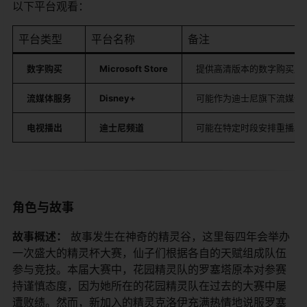
以下平台观看：
平台类型
平台名称
备注
​数字购买​
​Microsoft Store​
提供高清版本的数字购买服
​流媒体服务​
​Disney+​
可能作为迪士尼旗下流媒体
​电视播出​
​迪士尼频道​
可能在特定时段安排重播。
角色与故事
​故事概述：​
​ 故事发生在神奇的精灵谷，这里每四年会举办
一次盛大的精灵杯大赛，仙子们根据各自的天赋组成队伍
参与竞技。本届大赛中，花园精灵队的罗塞塔原本对参赛
持谨慎态度，因为她所在的花园精灵队在过去的大赛中屡
遭败绩。然而，新加入的精灵克洛伊充满热情地说服罗塞