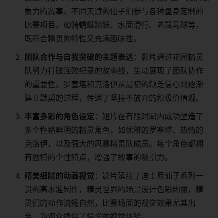
象力的赛事。不同天赋的仙子们参与各种量身定制的
比赛项目，如骑蜻蜓跳跃、水面滑行、老鼠马球等，
既符合精灵的特性又充满趣味性。
​团队合作与自我突破的主题表达​
​：影片通过花园精灵
队努力打破连败纪录的故事线，生动展现了团队协作
的重要性。罗塞塔和克洛伊从最初的缺乏信心到逐渐
建立默契的过程，传递了坚持不放弃的积极价值观。
​丰富多彩的角色设定​
​：短片在有限时间内成功塑造了
多个性格鲜明的精灵角色，如优雅的罗塞塔、热情的
克洛伊，以及强大的风暴精灵队成员。每个角色都拥
有独特的个性特点，增强了故事的吸引力。
​精美细腻的动画视觉​
​：影片延续了迪士尼仙子系列一
贯的高水准制作，精灵世界的场景设计色彩绚丽，精
灵们的动作流畅自然，比赛场面的视觉效果尤其出
色，为观众提供了愉悦的视觉体验。