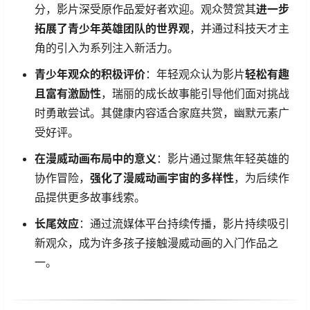
分，影片深受原作品爱好者欢迎。观众赞赏其​
​进一步
拓展了青少年英雄团队的世界观​
​，并通过科技天才主
角的引入为系列注入新活力。
​青少年观众的积极评价​
​：年轻观众认为影片​
​轻松有趣
且富有激励性​
​，瑞丽的成长故事能引导他们面对挑战
时勇敢尝试。其健康内容适合家庭共赏，幽默元素广
受好评。
​在漫威动画布局中的意义​
​：影片通过聚焦年轻英雄的
协作冒险，​
​强化了漫威动画宇宙的多样性​
​，为后续作
品提供更多故事线索。
​长尾效应​
​：通过流媒体平台持续传播，影片持续吸引
新观众，成为许多孩子接触漫威动画的入门作品之
一。