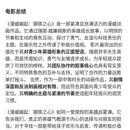
电影总结
《漫威崛起：钢铁之心》是一部紧凑且充满活力的漫威动
画作品。它通过瑞丽·威廉姆斯的英雄成长故事，以明快的
节奏和生动的角色互动，探讨了勇气、友谊与科技责任的
主题，在娱乐性之外传递了积极价值观。 影片最突出的价
值在于其​
​对青少年英雄形象的正面塑造​
​。瑞丽并非天生英
雄，而是凭借知识、勇气与友情逐步成长，为年轻观众提
供了可效仿的榜样。其​
​团队协作的叙事核心​
​也具有现实意
义，不同特质角色的互补与支持，证明了合作的力量远胜
单打独斗。 当然，作为一部中等时长的动画作品，其​
​剧情
深度和反派刻画相对有限​
​，但这符合其面向青少年受众的
定位。其​
​明确的主题与紧凑的节奏​
​更适配年轻观众的观赏
习惯。
《漫威崛起：钢铁之心》如同一堂简短的英雄启蒙课。它
告诉我们，真正的英雄气概源于内心的选择与对朋友的担
当。对于寻找一部能带给孩子欢乐与启发、传递积极价值