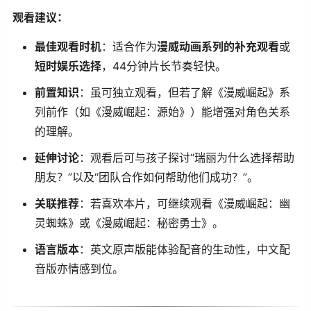
观看建议：​
​最佳观看时机​
​：适合作为​
​漫威动画系列的补充观看​
​或​
短时娱乐选择​
​，44分钟片长节奏轻快。
​前置知识​
​：虽可独立观看，但若了解《漫威崛起》系
列前作（如《漫威崛起：源始》）能增强对角色关系
的理解。
​延伸讨论​
​：观看后可与孩子探讨“瑞丽为什么选择帮助
朋友？”以及“团队合作如何帮助他们成功？”。
​关联推荐​
​：若喜欢本片，可继续观看《漫威崛起：幽
灵蜘蛛》或《漫威崛起：秘密勇士》。
​语言版本​
​：英文原声版能体验配音的生动性，中文配
音版亦情感到位。