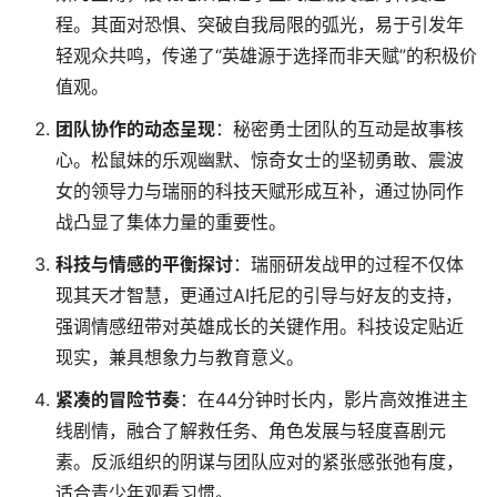
程。其面对恐惧、突破自我局限的弧光，易于引发年
轻观众共鸣，传递了“英雄源于选择而非天赋”的积极价
值观。
​团队协作的动态呈现​
​：秘密勇士团队的互动是故事核
心。松鼠妹的乐观幽默、惊奇女士的坚韧勇敢、震波
女的领导力与瑞丽的科技天赋形成互补，通过协同作
战凸显了集体力量的重要性。
​科技与情感的平衡探讨​
​：瑞丽研发战甲的过程不仅体
现其天才智慧，更通过AI托尼的引导与好友的支持，
强调情感纽带对英雄成长的关键作用。科技设定贴近
现实，兼具想象力与教育意义。
​紧凑的冒险节奏​
​：在44分钟时长内，影片高效推进主
线剧情，融合了解救任务、角色发展与轻度喜剧元
素。反派组织的阴谋与团队应对的紧张感张弛有度，
适合青少年观看习惯。