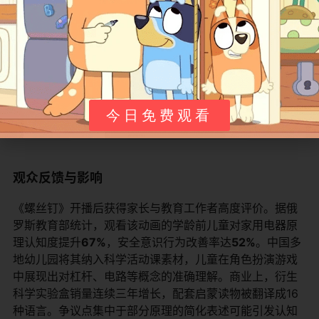
吉姆
人类男孩/主角
好奇心旺盛，常因莽撞引发问题，
螺小西
螺丝钉女孩
团队技术担当，精通器械原理，性
螺爷爷
螺丝钉长者
知识渊博，常讲述科技发展史，传
螺诺德
螺丝钉男孩
活泼好动，实验精神强，其失败经
今日免费观看
观众反馈与影响
《螺丝钉》开播后获得家长与教育工作者高度评价。据俄
罗斯教育部统计，观看该动画的学龄前儿童对家用电器原
理认知度提升​
​67%​
​，安全意识行为改善率达​
​52%​
​。中国多
地幼儿园将其纳入科学活动课素材，儿童在角色扮演游戏
中展现出对杠杆、电路等概念的准确理解。商业上，衍生
科学实验盒销量连续三年增长，配套启蒙读物被翻译成16
种语言。争议点集中于部分原理的简化表述可能引发认知