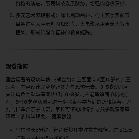
钉枪的演进，展现科技发展脉络，增强内容纵深感。
​多元艺术表现形式​
​：除电视动画外，衍生实景实验节
目通过真人演示巩固知识点，大电影采用更宏大叙事
框架，形成跨媒介互补的教育矩阵。
观看指南
​适合观看的观众年龄​
​ 《螺丝钉》主要面向​
​3至10岁​
​的儿童
观众，内容设计完全规避暴力与恐怖元素。​
​3-5岁​
​幼儿可
关注角色互动与基础认知；​
​6-8岁​
​儿童能理解简单机械原
理；​
​9-10岁​
​观众则可进一步探索科学背后的逻辑链条。系
列同样适合亲子共赏，家长可借助剧情引导孩子观察家庭
环境中的科学现象。 ​
​观看建议​
单集时长5分钟，符合低龄儿童注意力规律，建议每日
观看2-3集以保持新鲜感。