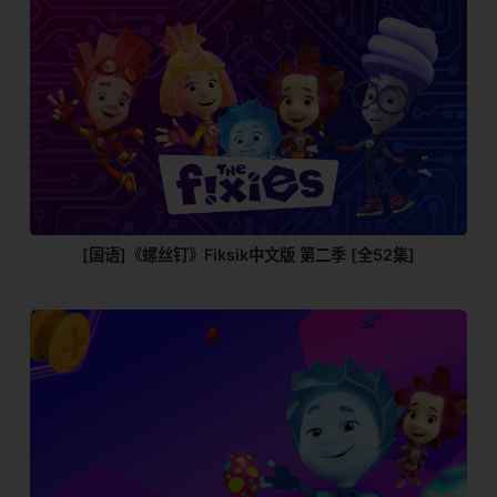
[国语]《螺丝钉》Fiksik中文版 第二季 [全52集]