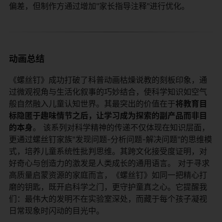
偏差，但制作方通过增加"家长指导注释"进行优化。
动画总结
《螺丝钉》成功打破了科普动画枯燥说教的刻板印象，通
过微观视角与生活化叙事的巧妙结合，使科学知识如空气
般自然融入儿童认知世界。其最突出的价值在于​
​将教育目
标隐匿于趣味情节之后，让学习成为探索的副产品而非目
的本身​
​。 该系列对科学精神的传递不仅体现在知识层面，
更通过螺丝钉家族"发现问题-分析问题-解决问题"的思维模
式，培养儿童系统性批判思维。其跨文化接受度证明，对
好奇心与创造力的激发是人类成长的通用语言。 对于寻求
高质量启蒙资源的家庭而言，《螺丝钉》如同一把精心打
磨的钥匙，既开启科学之门，更守护童真之心。它提醒我
们：最伟大的发明不在实验室深处，而藏于每个孩子凝视
日常现象时闪动的目光中。