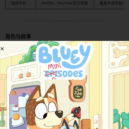
国际平台
Netflix、YouTube官方频道
覆盖多语言版本
角色与故事
​故事概述​
​ 主线围绕小男孩吉姆与螺丝钉家族的日常互动展
开。吉姆在家庭生活中常遇到技术难题，如遥控器失灵、
水管堵塞或电脑故障，此时螺丝钉成员便会现身相助。通
过内部视角展示设备运作机制，如冰箱制冷循环中冷凝剂
的状态变化、手机触摸屏的电容感应原理等。系列后期拓
展至社区场景，涉及城市供水系统、电力输送网络等宏观
主题，保持核心的"问题-探索-解决"叙事模式。每集结尾设
有"螺丝钉课堂"环节，由角色总结关键知识点，强化学习效
果。 ​
​主要角色介绍​
角色名
身份/特点
角色特点简介