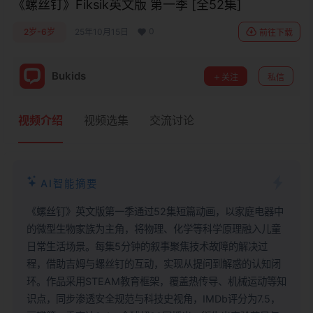
《螺丝钉》Fiksik英文版 第一季 [全52集]
0
2岁-6岁
25年10月15日
前往下载
Bukids
关注
私信
视频介绍
视频选集
交流讨论
AI智能摘要
《螺丝钉》英文版第一季通过52集短篇动画，以家庭电器中
的微型生物家族为主角，将物理、化学等科学原理融入儿童
日常生活场景。每集5分钟的叙事聚焦技术故障的解决过
程，借助吉姆与螺丝钉的互动，实现从提问到解惑的认知闭
环。作品采用STEAM教育框架，覆盖热传导、机械运动等知
识点，同步渗透安全规范与科技史视角，IMDb评分为7.5，