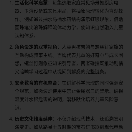
​生活化科学启蒙​
​：每集选取家庭常见场景如厨房电
器、卫浴设备或文具用品，将抽象原理转化为直观操
作。例如通过抽水马桶水箱结构演示虹吸现象，借助
圆珠笔尖滚珠解释流体动力学，使知识自然融入儿童
认知体系。
​角色设定的双重视角​
​：人类男孩吉姆与螺丝钉家族的
互动构成叙事主线。吉姆代表儿童的好奇心与成长困
惑，螺丝钉则象征知识引导者，两者碰撞既推动剧情
又暗喻学习过程中从提问到解惑的完整链条。
​安全教育的有机整合​
​：在讲解科学原理的同时强调安
全规范，如微波炉使用中禁止金属器皿的警示、破损
温度计水银危害的说明，潜移默化培养儿童风险意
识。
​历史文化维度延伸​
​：不仅介绍现代技术，还追溯发明
演变史。如从路易十五时期的宝石订书器到现代电动