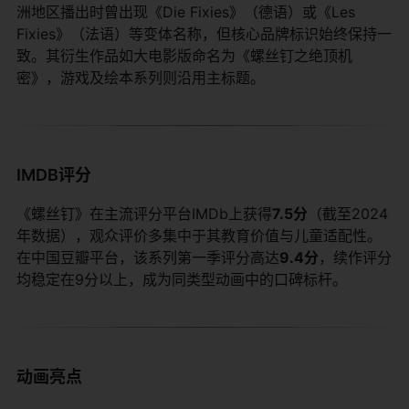
洲地区播出时曾出现《Die Fixies》（德语）或《Les
Fixies》（法语）等变体名称，但核心品牌标识始终保持一
致。其衍生作品如大电影版命名为《螺丝钉之绝顶机
密》，游戏及绘本系列则沿用主标题。
IMDB评分
《螺丝钉》在主流评分平台IMDb上获得​
​7.5分​
​（截至2024
年数据），观众评价多集中于其教育价值与儿童适配性。
在中国豆瓣平台，该系列第一季评分高达​
​9.4分​
​，续作评分
均稳定在9分以上，成为同类型动画中的口碑标杆。
动画亮点