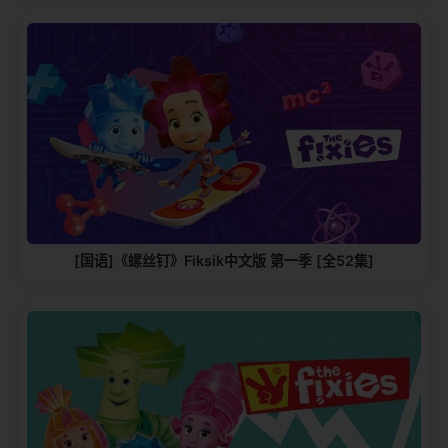
[国语]《螺丝钉》Fiksik中文版 第一季 [全52集]