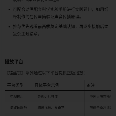
可配合动画配套科学实验手册进行实践延伸，如用纸
杯制作简易传声筒验证声音传播原理。
推荐优先观看前两季奠定基础认知，再逐步接触后续
复杂主题篇章。
播放平台
《螺丝钉》系列通过以下平台提供正版播放：
平台类型
具体平台示例
备注
电视播出
央视少儿频道
中国大陆首播平
流媒体服务
腾讯视频、爱奇艺
提供全季高清资