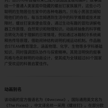
列，自2010年首播以来已成为该国国宝级动画IP。故事围
绕一个普通人类家庭中隐藏的螺丝钉家族展开，这些小巧
聪明的生物居住在家中的各种电器内，只有小男孩吉姆知
晓他们的存在。每当吉姆遇到生活中的科学难题或技术故
障时，螺丝钉家族便会现身，通过生动有趣的冒险讲解电
器工作原理、自然常识和物理知识。动画将抽象的科学概
念转化为易于理解的日常情境，例如通过冰箱制冷系统阐
释热传导原理，借助闹钟结构说明机械运动机制。作品融
合STEAM教育理念，涵盖物理、化学、生物等多学科基础
知识，同时强调团队协作与探索精神。其简洁明快的叙事
风格与色彩鲜明的动画设计，使其成为全球超过80个国家
广受欢迎的科普启蒙佳作。
动画别名
该动画的官方俄语名为《Фиксики》，国际通用英文名为
《The Fixies》，中文译名统一采用《螺丝钉》。在部分欧